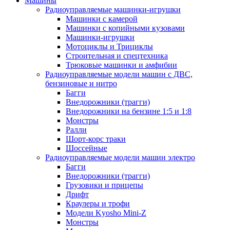
Машины
Радиоуправляемые машинки-игрушки
Машинки с камерой
Машинки с копийными кузовами
Машинки-игрушки
Мотоциклы и Трициклы
Строительная и спецтехника
Трюковые машинки и амфибии
Радиоуправляемые модели машин с ДВС,
бензиновые и нитро
Багги
Внедорожники (трагги)
Внедорожники на бензине 1:5 и 1:8
Монстры
Ралли
Шорт-корс траки
Шоссейные
Радиоуправляемые модели машин электро
Багги
Внедорожники (трагги)
Грузовики и прицепы
Дрифт
Краулеры и трофи
Модели Kyosho Mini-Z
Монстры