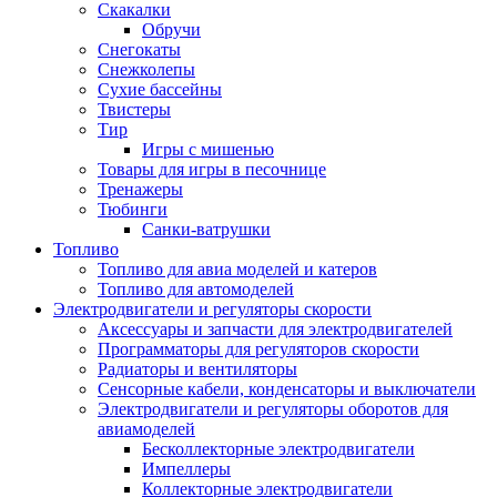
Скакалки
Обручи
Снегокаты
Снежколепы
Сухие бассейны
Твистеры
Тир
Игры с мишенью
Товары для игры в песочнице
Тренажеры
Тюбинги
Санки-ватрушки
Топливо
Топливо для авиа моделей и катеров
Топливо для автомоделей
Электродвигатели и регуляторы скорости
Аксессуары и запчасти для электродвигателей
Программаторы для регуляторов скорости
Радиаторы и вентиляторы
Сенсорные кабели, конденсаторы и выключатели
Электродвигатели и регуляторы оборотов для
авиамоделей
Бесколлекторные электродвигатели
Импеллеры
Коллекторные электродвигатели