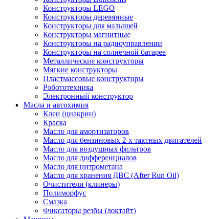
Конструкторы LEGO
Конструкторы деревянные
Конструкторы для малышей
Конструкторы магнитные
Конструкторы на радиоуправлении
Конструкторы на солнечной батарее
Металлические конструкторы
Мягкие конструкторы
Пластмассовые конструкторы
Робототехника
Электронный конструктор
Масла и автохимия
Клеи (циакрин)
Краска
Масло для амортизаторов
Масло для бензиновых 2-х тактных двигателей
Масло для воздушных фильтров
Масло для дифференциалов
Масло для нитрометана
Масло для хранения ДВС (After Run Oil)
Очистители (клинеры)
Полиморфус
Смазка
Фиксаторы резбы (локтайт)