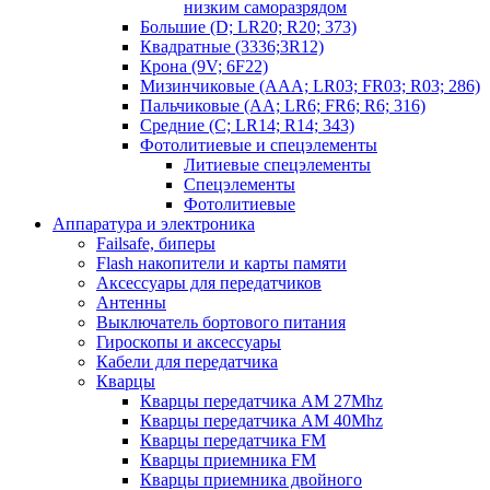
низким саморазрядом
Большие (D; LR20; R20; 373)
Квадратные (3336;3R12)
Крона (9V; 6F22)
Мизинчиковые (AAA; LR03; FR03; R03; 286)
Пальчиковые (AA; LR6; FR6; R6; 316)
Средние (C; LR14; R14; 343)
Фотолитиевые и спецэлементы
Литиевые спецэлементы
Спецэлементы
Фотолитиевые
Аппаратура и электроника
Failsafe, биперы
Flash накопители и карты памяти
Аксессуары для передатчиков
Антенны
Выключатель бортового питания
Гироскопы и аксессуары
Кабели для передатчика
Кварцы
Кварцы передатчика AM 27Mhz
Кварцы передатчика AM 40Mhz
Кварцы передатчика FM
Кварцы приемника FM
Кварцы приемника двойного