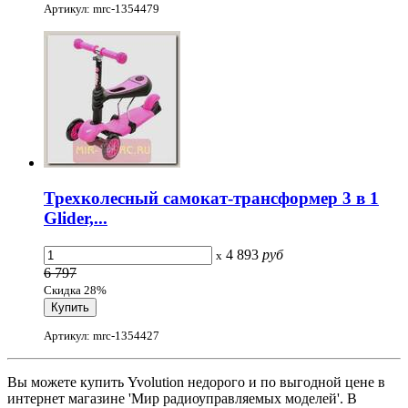
Артикул: mrc-1354479
Трехколесный самокат-трансформер 3 в 1
Glider,...
4 893
руб
x
6 797
Скидка 28%
Артикул: mrc-1354427
Вы можете купить Yvolution недорого и по выгодной цене в
интернет магазине 'Мир радиоуправляемых моделей'. В