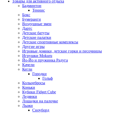
Товары для активного отдыха
Бадминтон
Теннис
Бокс
Бумеранги
Воздушные змеи
Дартс
Детские батуты
Детские палатки
Детские спортивные комплексы
Другие игры
Игровые домики, детские горки и песочницы
Игрушки Mokuru
Йо-Йо и пружинка Радуга
Качели
Кегли
Городки
Гольф
Кольцебросы
Коньки
Кубики Fidget Cube
Ледянки
Лошадки на палочке
Лыжи
Сноуборд