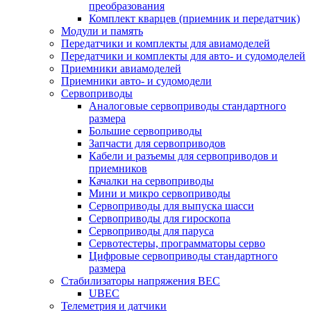
преобразования
Комплект кварцев (приемник и передатчик)
Модули и память
Передатчики и комплекты для авиамоделей
Передатчики и комплекты для авто- и судомоделей
Приемники авиамоделей
Приемники авто- и судомодели
Сервоприводы
Аналоговые сервоприводы стандартного
размера
Большие сервоприводы
Запчасти для сервоприводов
Кабели и разъемы для сервоприводов и
приемников
Качалки на сервоприводы
Мини и микро сервоприводы
Сервоприводы для выпуска шасси
Сервоприводы для гироскопа
Сервоприводы для паруса
Сервотестеры, программаторы серво
Цифровые сервоприводы стандартного
размера
Стабилизаторы напряжения BEC
UBEC
Телеметрия и датчики