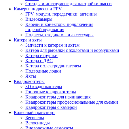
Стенды и инструмент для настройки шасси
Камеры, подвесы и FPV
FPV, модули, передатчики, антенны
Видеокамеры
Кабели и конекторы подключения
видеооборудования
Подвесы, стедикамы и аксессуары
Катера и яхты
Запчасти к катерам и яхтам
Катера для рыбалки с эхолотами и кормушками
Катера игрушки
Катера с ДВС
Катера с электродвигателем
Подводные лодки
Яхты
Квадрокоптеры
3D квадрокоптеры
Гоночные квадрокоптеры
Квадрокоптеры для начинающих
Квадрокоптеры профессиональные для съемки
Квадрокоптеры с камерой
Колесный транспорт
Беговелы
Велосипеды
Внедорожные самокаты