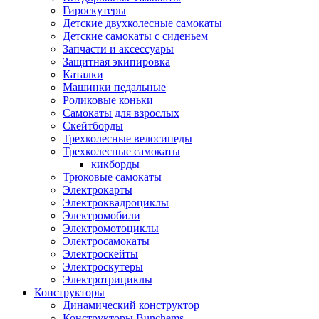
Гироскутеры
Детские двухколесные самокаты
Детские самокаты с сиденьем
Запчасти и аксессуары
Защитная экипировка
Каталки
Машинки педальные
Роликовые коньки
Самокаты для взрослых
Скейтборды
Трехколесные велосипеды
Трехколесные самокаты
кикборды
Трюковые самокаты
Электрокарты
Электроквадроциклы
Электромобили
Электромотоциклы
Электросамокаты
Электроскейты
Электроскутеры
Электротрициклы
Конструкторы
Динамический конструктор
Конструкторы Bunchems