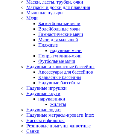
Маски, ласты, трубки, очки
Матрасы и доски для плавания
Мыльные пузыри
Мячи
Баскетбольные мячи
Волейбольные мячи
Гимнастические мячи
Мячи для малышей
Пляжные
надувные мячи
Попрыгунчики-мячи
Футбольные мячи
Надувные и каркасные бассейны
Аксессуары для бассейнов
Каркасные бассейны
Надувные бассейны
Надувные игрушки
Надувные круги
нарукавники
жилеты
Надувные лодки
Надувные матрасы-кровати Intex
Насосы и фильтры
Резиновые прыгуны животные
Санки