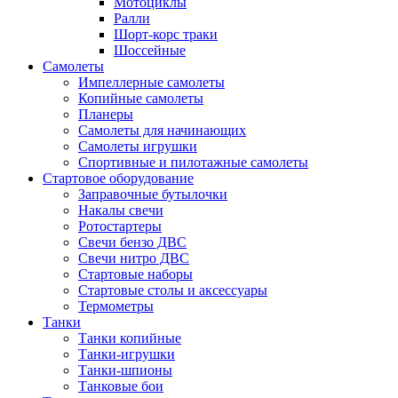
Мотоциклы
Ралли
Шорт-корс траки
Шоссейные
Самолеты
Импеллерные самолеты
Копийные самолеты
Планеры
Самолеты для начинающих
Самолеты игрушки
Спортивные и пилотажные самолеты
Стартовое оборудование
Заправочные бутылочки
Накалы свечи
Ротостартеры
Свечи бензо ДВС
Свечи нитро ДВС
Стартовые наборы
Стартовые столы и аксессуары
Термометры
Танки
Танки копийные
Танки-игрушки
Танки-шпионы
Танковые бои