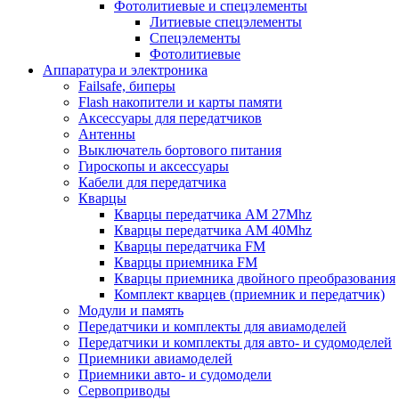
Фотолитиевые и спецэлементы
Литиевые спецэлементы
Спецэлементы
Фотолитиевые
Аппаратура и электроника
Failsafe, биперы
Flash накопители и карты памяти
Аксессуары для передатчиков
Антенны
Выключатель бортового питания
Гироскопы и аксессуары
Кабели для передатчика
Кварцы
Кварцы передатчика AM 27Mhz
Кварцы передатчика AM 40Mhz
Кварцы передатчика FM
Кварцы приемника FM
Кварцы приемника двойного преобразования
Комплект кварцев (приемник и передатчик)
Модули и память
Передатчики и комплекты для авиамоделей
Передатчики и комплекты для авто- и судомоделей
Приемники авиамоделей
Приемники авто- и судомодели
Сервоприводы