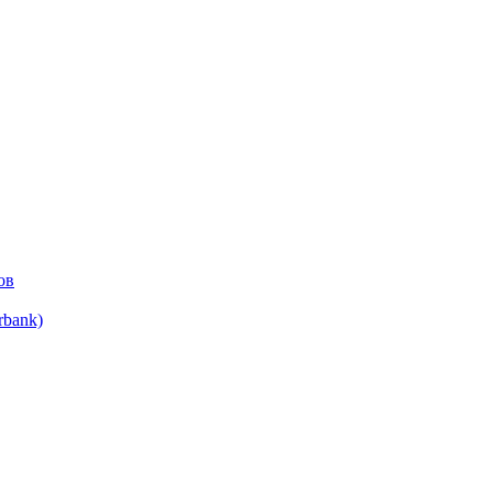
ов
bank)