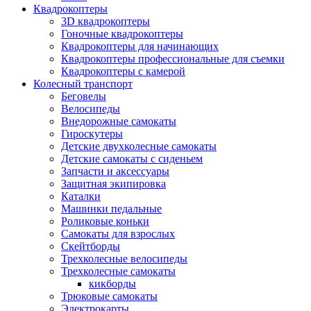
Квадрокоптеры
3D квадрокоптеры
Гоночные квадрокоптеры
Квадрокоптеры для начинающих
Квадрокоптеры профессиональные для съемки
Квадрокоптеры с камерой
Колесный транспорт
Беговелы
Велосипеды
Внедорожные самокаты
Гироскутеры
Детские двухколесные самокаты
Детские самокаты с сиденьем
Запчасти и аксессуары
Защитная экипировка
Каталки
Машинки педальные
Роликовые коньки
Самокаты для взрослых
Скейтборды
Трехколесные велосипеды
Трехколесные самокаты
кикборды
Трюковые самокаты
Электрокарты