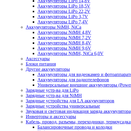
Аккумуляторы LiPo 14,8V
Аккумуляторы LiPo 18,5V
Аккумуляторы LiPo 22,2V
Аккумуляторы LiPo 3,7V
Аккумуляторы LiPo 7,4V
Аккумуляторы NiMH, NiCa
Аккумуляторы NiMH 4,8V
Аккумуляторы NiMH 7,2V
Аккумуляторы NiMH 8,4V
Аккумуляторы NiMH 9,6V
Аккумуляторы NiMH, NiCa 6,0V
Аксессуары
Блоки питания
Другие аккумуляторы
Аккумуляторы для видеокамер и фотоаппарат
Аккумуляторы для радиотелефонов
Универсальные внешние аккумуляторы (Power
Зарядные устр-ва для LiPo
Зарядные устр-ва для NiMH
Зарядные устройства для LA аккумуляторов
Зарядные устройства универсальные
Звуковая и световая индикация заряда аккумулятора
Инверторы и аксессуары
Кабель, провод, разъемы, переходники, термоусадка
Балансировочные провода и колодки