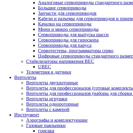
Аналоговые сервоприводы стандартного разм
Большие сервоприводы
Запчасти для сервоприводов
Кабели и разъемы для сервоприводов и прие
Качалки на сервоприводы
Мини и микро сервоприводы
Сервоприводы для выпуска шасси
Сервоприводы для гироскопа
Сервоприводы для паруса
Сервотестеры, программаторы серво
Цифровые сервоприводы стандартного разме
Стабилизаторы напряжения BEC
UBEC
Телеметрия и датчики
Вертолеты
Вертолеты двухроторные
Вертолеты для профессионалов (готовые комплект
Вертолеты для профессионалов (наборы для сборки
Вертолеты игрушки
Вертолеты однороторные
Вертолеты с камерой
Инструмент
Аэрографы и комплектующие
Газовые паяльники
горелки