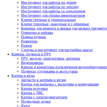
Инструмент для работы по дереву
Инструмент для работы по лексану
Инструмент для работы со сцеплением
Инструмент для сборки амортизаторов
Ключи свечные и универсальные
Ключи торцевые, накидные и г-образные
Коврики для ремонта и ящики дла мелких предмето
Отвертки и наборы
Помпы ручные
Развертки
Разное
Стенды и инструмент для настройки шасси
Камеры, подвесы и FPV
FPV, модули, передатчики, антенны
Видеокамеры
Кабели и конекторы подключения видеооборудован
Подвесы, стедикамы и аксессуары
Катера и яхты
Запчасти к катерам и яхтам
Катера для рыбалки с эхолотами и кормушками
Катера игрушки
Катера с ДВС
Катера с электродвигателем
Подводные лодки
Яхты