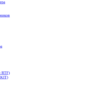
ера
мников
ра
ы RTF)
 KIT)