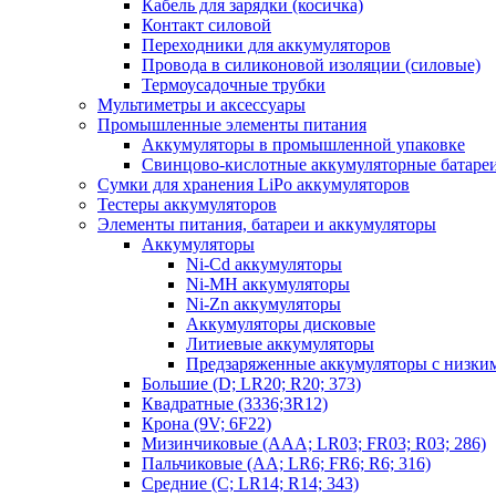
Кабель для зарядки (косичка)
Контакт силовой
Переходники для аккумуляторов
Провода в силиконовой изоляции (силовые)
Термоусадочные трубки
Мультиметры и аксессуары
Промышленные элементы питания
Аккумуляторы в промышленной упаковке
Свинцово-кислотные аккумуляторные батаре
Сумки для хранения LiPo аккумуляторов
Тестеры аккумуляторов
Элементы питания, батареи и аккумуляторы
Аккумуляторы
Ni-Cd аккумуляторы
Ni-MH аккумуляторы
Ni-Zn аккумуляторы
Аккумуляторы дисковые
Литиевые аккумуляторы
Предзаряженные аккумуляторы с низки
Большие (D; LR20; R20; 373)
Квадратные (3336;3R12)
Крона (9V; 6F22)
Мизинчиковые (AAA; LR03; FR03; R03; 286)
Пальчиковые (AA; LR6; FR6; R6; 316)
Средние (C; LR14; R14; 343)