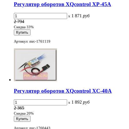
Регулятор оборотов XQcontrol XP-45A
1 871
руб
x
2 794
Скидка 33%
Артикул: mrc-1761119
Регулятор оборотов XQcontrol XC-40A
1 892
руб
x
2 365
Скидка 20%
Артикул: mrc-1760443