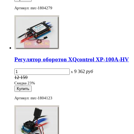
Артикул: mrc-1804279
Регулятор оборотов XQcontrol XP-100A-HV
9 362
руб
x
12 159
Скидка 23%
Артикул: mrc-1804123