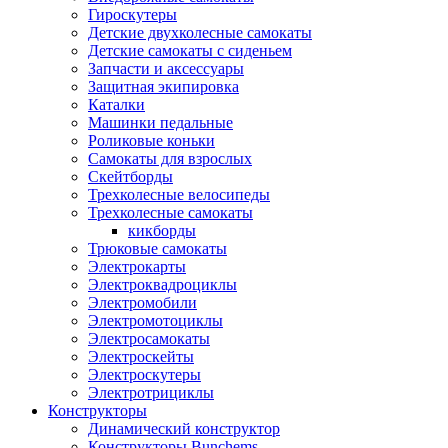
Гироскутеры
Детские двухколесные самокаты
Детские самокаты с сиденьем
Запчасти и аксессуары
Защитная экипировка
Каталки
Машинки педальные
Роликовые коньки
Самокаты для взрослых
Скейтборды
Трехколесные велосипеды
Трехколесные самокаты
кикборды
Трюковые самокаты
Электрокарты
Электроквадроциклы
Электромобили
Электромотоциклы
Электросамокаты
Электроскейты
Электроскутеры
Электротрициклы
Конструкторы
Динамический конструктор
Конструкторы Bunchems