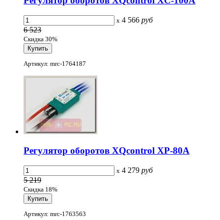
Регулятор оборотов XQcontrol XC-100A
4 566
руб
x
6 523
Скидка 30%
Артикул: mrc-1764187
Регулятор оборотов XQcontrol XP-80A
4 279
руб
x
5 219
Скидка 18%
Артикул: mrc-1763563