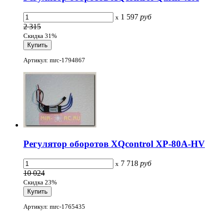
1 597
руб
x
2 315
Скидка 31%
Артикул: mrc-1794867
Регулятор оборотов XQcontrol XP-80A-HV
7 718
руб
x
10 024
Скидка 23%
Артикул: mrc-1765435