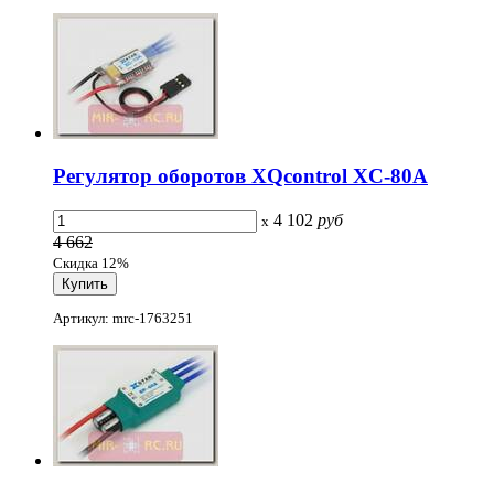
Регулятор оборотов XQcontrol XC-80A
4 102
руб
x
4 662
Скидка 12%
Артикул: mrc-1763251