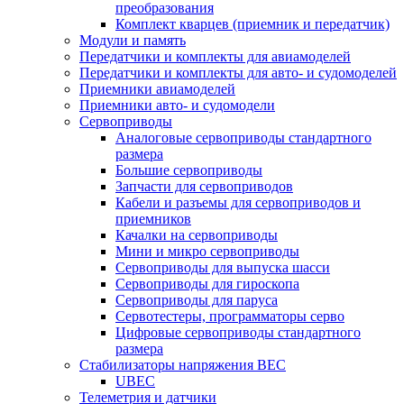
преобразования
Комплект кварцев (приемник и передатчик)
Модули и память
Передатчики и комплекты для авиамоделей
Передатчики и комплекты для авто- и судомоделей
Приемники авиамоделей
Приемники авто- и судомодели
Сервоприводы
Аналоговые сервоприводы стандартного
размера
Большие сервоприводы
Запчасти для сервоприводов
Кабели и разъемы для сервоприводов и
приемников
Качалки на сервоприводы
Мини и микро сервоприводы
Сервоприводы для выпуска шасси
Сервоприводы для гироскопа
Сервоприводы для паруса
Сервотестеры, программаторы серво
Цифровые сервоприводы стандартного
размера
Стабилизаторы напряжения BEC
UBEC
Телеметрия и датчики