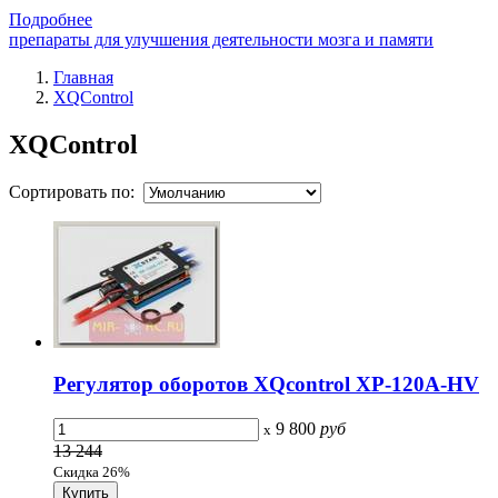
Подробнее
препараты для улучшения деятельности мозга и памяти
Главная
XQControl
XQControl
Сортировать по:
Регулятор оборотов XQcontrol XP-120A-HV
9 800
руб
x
13 244
Скидка 26%