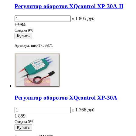
Регулятор оборотов XQcontrol XP-30A-II
1 805
руб
x
1 984
Скидка 9%
Артикул: mrc-1759871
Регулятор оборотов XQcontrol XP-30A
1 766
руб
x
1 859
Скидка 5%