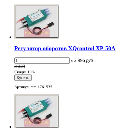
Регулятор оборотов XQcontrol XP-50A
2 996
руб
x
3 329
Скидка 10%
Артикул: mrc-1761535