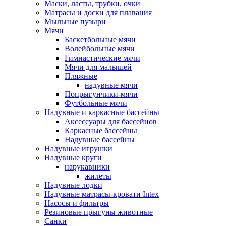
Маски, ласты, трубки, очки
Матрасы и доски для плавания
Мыльные пузыри
Мячи
Баскетбольные мячи
Волейбольные мячи
Гимнастические мячи
Мячи для малышей
Пляжные
надувные мячи
Попрыгунчики-мячи
Футбольные мячи
Надувные и каркасные бассейны
Аксессуары для бассейнов
Каркасные бассейны
Надувные бассейны
Надувные игрушки
Надувные круги
нарукавники
жилеты
Надувные лодки
Надувные матрасы-кровати Intex
Насосы и фильтры
Резиновые прыгуны животные
Санки