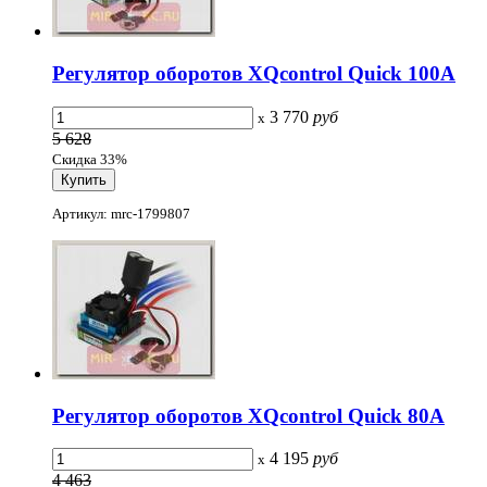
Регулятор оборотов XQcontrol Quick 100A
3 770
руб
x
5 628
Скидка 33%
Артикул: mrc-1799807
Регулятор оборотов XQcontrol Quick 80A
4 195
руб
x
4 463