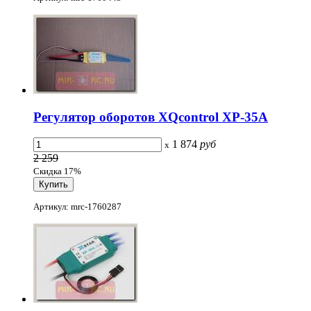
Регулятор оборотов XQcontrol XP-35A
1 874
руб
x
2 259
Скидка 17%
Артикул: mrc-1760287