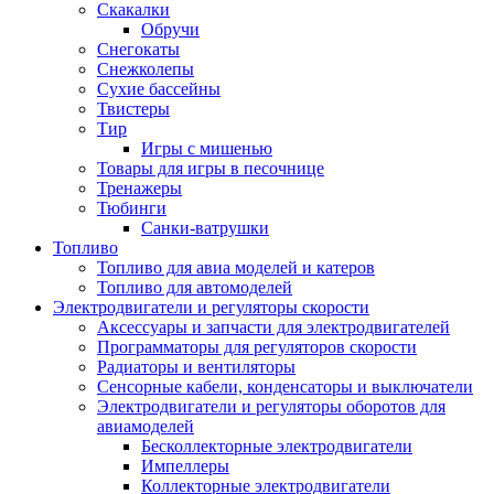
Скакалки
Обручи
Снегокаты
Снежколепы
Сухие бассейны
Твистеры
Тир
Игры с мишенью
Товары для игры в песочнице
Тренажеры
Тюбинги
Санки-ватрушки
Топливо
Топливо для авиа моделей и катеров
Топливо для автомоделей
Электродвигатели и регуляторы скорости
Аксессуары и запчасти для электродвигателей
Программаторы для регуляторов скорости
Радиаторы и вентиляторы
Сенсорные кабели, конденсаторы и выключатели
Электродвигатели и регуляторы оборотов для
авиамоделей
Бесколлекторные электродвигатели
Импеллеры
Коллекторные электродвигатели