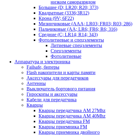
низким саморазрядом
Большие (D; LR20; R20; 373)
Квадратные (3336;3R12)
Крона (9V; 6F22)
Мизинчиковые (AAA; LR03; FR03; R03; 286)
Пальчиковые (AA; LR6; FR6; R6; 316)
Средние (C; LR14; R14; 343)
Фотолитиевые и спецэлементы
Литиевые спецэлементы
Спецэлементы
Фотолитиевые
Аппаратура и электроника
Failsafe, биперы
Flash накопители и карты памяти
Аксессуары для передатчиков
Антенны
Выключатель бортового питания
Гироскопы и аксессуары
Кабели для передатчика
Кварцы
Кварцы передатчика AM 27Mhz
Кварцы передатчика AM 40Mhz
Кварцы передатчика FM
Кварцы приемника FM
Кварцы приемника двойного