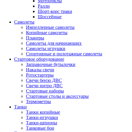
Мотоциклы
Ралли
Шорт-корс траки
Шоссейные
Самолеты
Импеллерные самолеты
Копийные самолеты
Планеры
Самолеты для начинающих
Самолеты игрушки
Спортивные и пилотажные самолеты
Стартовое оборудование
Заправочные бутылочки
Накалы свечи
Ротостартеры
Свечи бензо ДВС
Свечи нитро ДВС
Стартовые наборы
Стартовые столы и аксессуары
Термометры
Танки
Танки копийные
Танки-игрушки
Танки-шпионы
Танковые бои