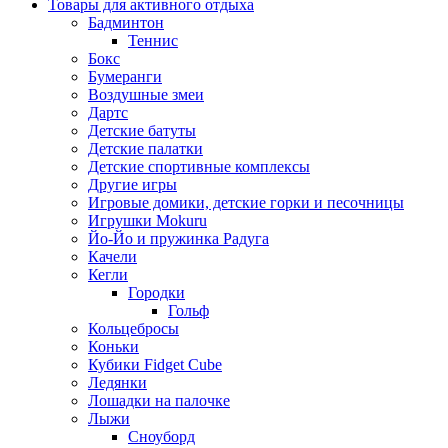
Товары для активного отдыха
Бадминтон
Теннис
Бокс
Бумеранги
Воздушные змеи
Дартс
Детские батуты
Детские палатки
Детские спортивные комплексы
Другие игры
Игровые домики, детские горки и песочницы
Игрушки Mokuru
Йо-Йо и пружинка Радуга
Качели
Кегли
Городки
Гольф
Кольцебросы
Коньки
Кубики Fidget Cube
Ледянки
Лошадки на палочке
Лыжи
Сноуборд