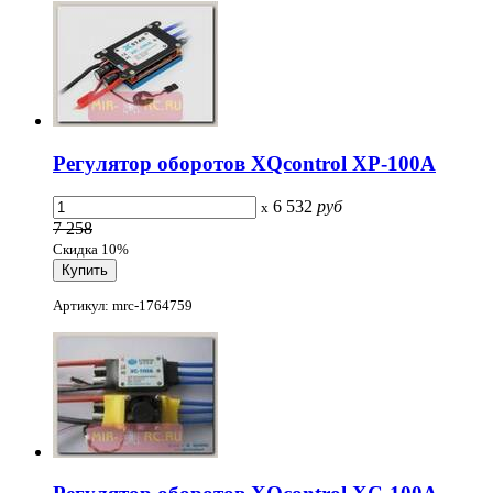
Регулятор оборотов XQcontrol XP-100A
6 532
руб
x
7 258
Скидка 10%
Артикул: mrc-1764759