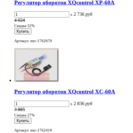
Регулятор оборотов XQcontrol XP-60A
2 736
руб
x
4 024
Скидка 32%
Артикул: mrc-1762679
Регулятор оборотов XQcontrol XC-60A
2 836
руб
x
3 885
Скидка 27%
Артикул: mrc-1762419