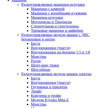
Машины
Радиоуправляемые машинки-игрушки
Машинки с камерой
Машинки с копийными кузовами
Машинки-игрушки
Мотоциклы и Трициклы
Строительная и спецтехника
Трюковые машинки и амфибии
Радиоуправляемые модели машин с ДВС,
бензиновые и нитро
Багги
Внедорожники (трагги)
Внедорожники на бензине 1:5 и 1:8
Монстры
Ралли
Шорт-корс траки
Шоссейные
Радиоуправляемые модели машин электро
Багги
Внедорожники (трагги)
Грузовики и прицепы
Дрифт
Краулеры и трофи
Модели Kyosho Mini-Z
Монстры