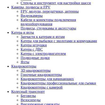
Стенды и инструмент для настройки шасси
Камеры, подвесы и FPV
FPV, модули, передатчики, антенны
Видеокамеры
Кабели и конекторы подключения
видеооборудования
Подвесы, стедикамы и аксессуары
Катера и яхты
Запчасти к катерам и яхтам
Катера для рыбалки с эхолотами и кормушками
Катера игрушки
Катера с ДВС
Катера с электродвигателем
Подводные лодки
Яхты
Квадрокоптеры
3D квадрокоптеры
Гоночные квадрокоптеры
Квадрокоптеры для начинающих
Квадрокоптеры профессиональные для съемки
Квадрокоптеры с камерой
Колесный транспорт
Беговелы
Велосипеды
Внедорожные самокаты