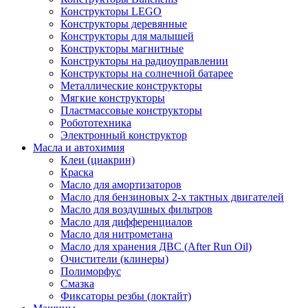
Конструкторы LEGO
Конструкторы деревянные
Конструкторы для малышей
Конструкторы магнитные
Конструкторы на радиоуправлении
Конструкторы на солнечной батарее
Металлические конструкторы
Мягкие конструкторы
Пластмассовые конструкторы
Робототехника
Электронный конструктор
Масла и автохимия
Клеи (циакрин)
Краска
Масло для амортизаторов
Масло для бензиновых 2-х тактных двигателей
Масло для воздушных фильтров
Масло для дифференциалов
Масло для нитрометана
Масло для хранения ДВС (After Run Oil)
Очистители (клинеры)
Полиморфус
Смазка
Фиксаторы резбы (локтайт)