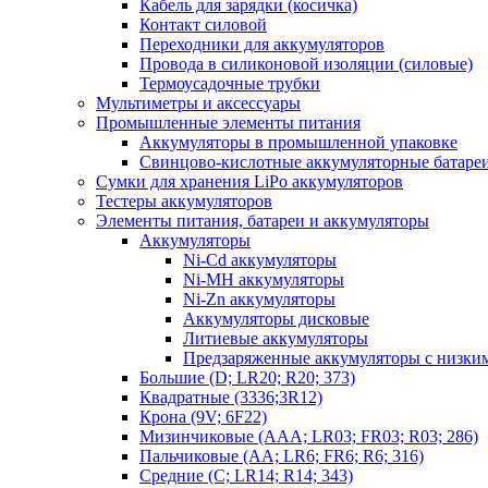
Кабель для зарядки (косичка)
Контакт силовой
Переходники для аккумуляторов
Провода в силиконовой изоляции (силовые)
Термоусадочные трубки
Мультиметры и аксессуары
Промышленные элементы питания
Аккумуляторы в промышленной упаковке
Свинцово-кислотные аккумуляторные батаре
Сумки для хранения LiPo аккумуляторов
Тестеры аккумуляторов
Элементы питания, батареи и аккумуляторы
Аккумуляторы
Ni-Cd аккумуляторы
Ni-MH аккумуляторы
Ni-Zn аккумуляторы
Аккумуляторы дисковые
Литиевые аккумуляторы
Предзаряженные аккумуляторы с низки
Большие (D; LR20; R20; 373)
Квадратные (3336;3R12)
Крона (9V; 6F22)
Мизинчиковые (AAA; LR03; FR03; R03; 286)
Пальчиковые (AA; LR6; FR6; R6; 316)
Средние (C; LR14; R14; 343)