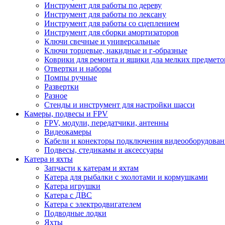
Инструмент для работы по дереву
Инструмент для работы по лексану
Инструмент для работы со сцеплением
Инструмент для сборки амортизаторов
Ключи свечные и универсальные
Ключи торцевые, накидные и г-образные
Коврики для ремонта и ящики дла мелких предмето
Отвертки и наборы
Помпы ручные
Развертки
Разное
Стенды и инструмент для настройки шасси
Камеры, подвесы и FPV
FPV, модули, передатчики, антенны
Видеокамеры
Кабели и конекторы подключения видеооборудован
Подвесы, стедикамы и аксессуары
Катера и яхты
Запчасти к катерам и яхтам
Катера для рыбалки с эхолотами и кормушками
Катера игрушки
Катера с ДВС
Катера с электродвигателем
Подводные лодки
Яхты