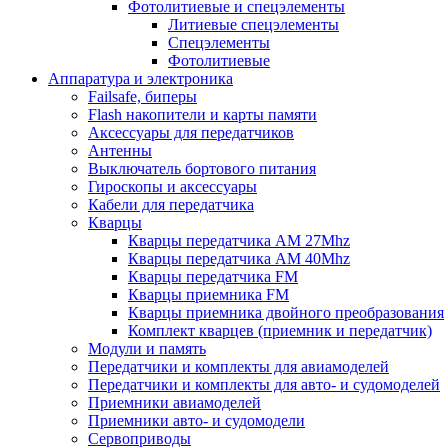
Фотолитиевые и спецэлементы
Литиевые спецэлементы
Спецэлементы
Фотолитиевые
Аппаратура и электроника
Failsafe, биперы
Flash накопители и карты памяти
Аксессуары для передатчиков
Антенны
Выключатель бортового питания
Гироскопы и аксессуары
Кабели для передатчика
Кварцы
Кварцы передатчика AM 27Mhz
Кварцы передатчика AM 40Mhz
Кварцы передатчика FM
Кварцы приемника FM
Кварцы приемника двойного преобразования
Комплект кварцев (приемник и передатчик)
Модули и память
Передатчики и комплекты для авиамоделей
Передатчики и комплекты для авто- и судомоделей
Приемники авиамоделей
Приемники авто- и судомодели
Сервоприводы