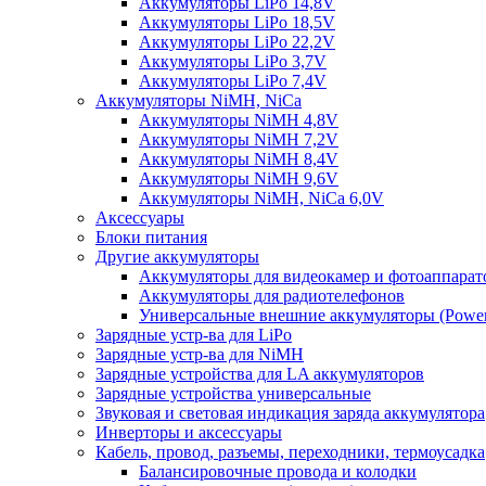
Аккумуляторы LiPo 14,8V
Аккумуляторы LiPo 18,5V
Аккумуляторы LiPo 22,2V
Аккумуляторы LiPo 3,7V
Аккумуляторы LiPo 7,4V
Аккумуляторы NiMH, NiCa
Аккумуляторы NiMH 4,8V
Аккумуляторы NiMH 7,2V
Аккумуляторы NiMH 8,4V
Аккумуляторы NiMH 9,6V
Аккумуляторы NiMH, NiCa 6,0V
Аксессуары
Блоки питания
Другие аккумуляторы
Аккумуляторы для видеокамер и фотоаппарат
Аккумуляторы для радиотелефонов
Универсальные внешние аккумуляторы (Power
Зарядные устр-ва для LiPo
Зарядные устр-ва для NiMH
Зарядные устройства для LA аккумуляторов
Зарядные устройства универсальные
Звуковая и световая индикация заряда аккумулятора
Инверторы и аксессуары
Кабель, провод, разъемы, переходники, термоусадка
Балансировочные провода и колодки