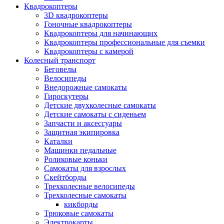
Квадрокоптеры
3D квадрокоптеры
Гоночные квадрокоптеры
Квадрокоптеры для начинающих
Квадрокоптеры профессиональные для съемки
Квадрокоптеры с камерой
Колесный транспорт
Беговелы
Велосипеды
Внедорожные самокаты
Гироскутеры
Детские двухколесные самокаты
Детские самокаты с сиденьем
Запчасти и аксессуары
Защитная экипировка
Каталки
Машинки педальные
Роликовые коньки
Самокаты для взрослых
Скейтборды
Трехколесные велосипеды
Трехколесные самокаты
кикборды
Трюковые самокаты
Электрокарты