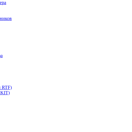
ера
мников
ра
ы RTF)
 KIT)