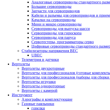
Аналоговые сервоприводы стандартного разм
Большие сервоприводы
Запчасти для сервоприводов
Кабели и разъемы для сервоприводов и прие
Качалки на сервоприводы
Мини и микро сервоприводы
Сервоприводы для выпуска шасси
Сервоприводы для гироскопа
Сервоприводы для паруса
Сервотестеры, программаторы серво
Цифровые сервоприводы стандартного разме
Стабилизаторы напряжения BEC
UBEC
Телеметрия и датчики
Вертолеты
Вертолеты двухроторные
Вертолеты для профессионалов (готовые комплект
Вертолеты для профессионалов (наборы для сборки
Вертолеты игрушки
Вертолеты однороторные
Вертолеты с камерой
Инструмент
Аэрографы и комплектующие
Газовые паяльники
горелки