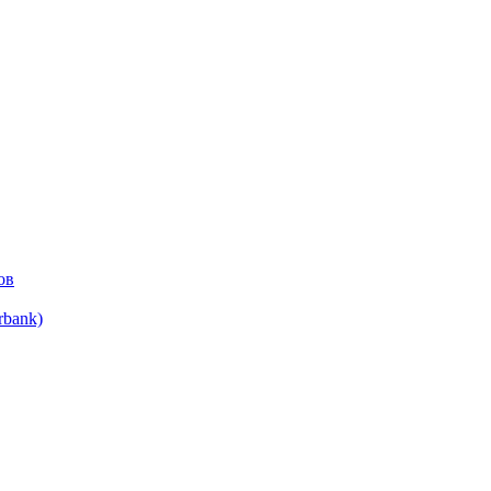
ов
bank)