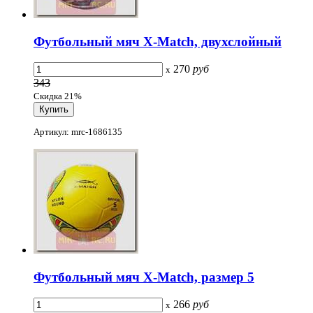
Футбольный мяч X-Match, двухслойный
270
руб
x
343
Скидка 21%
Артикул: mrc-1686135
Футбольный мяч X-Match, размер 5
266
руб
x