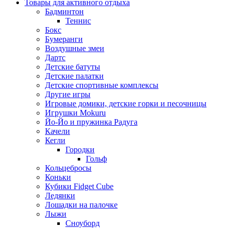
Товары для активного отдыха
Бадминтон
Теннис
Бокс
Бумеранги
Воздушные змеи
Дартс
Детские батуты
Детские палатки
Детские спортивные комплексы
Другие игры
Игровые домики, детские горки и песочницы
Игрушки Mokuru
Йо-Йо и пружинка Радуга
Качели
Кегли
Городки
Гольф
Кольцебросы
Коньки
Кубики Fidget Cube
Ледянки
Лошадки на палочке
Лыжи
Сноуборд