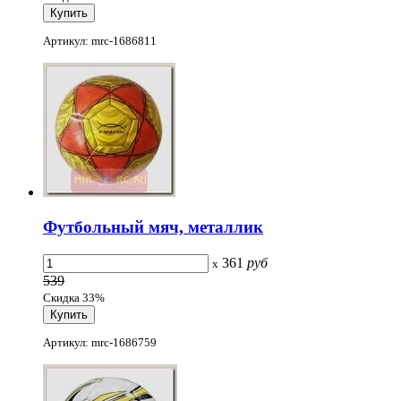
Артикул: mrc-1686811
Футбольный мяч, металлик
361
руб
x
539
Скидка 33%
Артикул: mrc-1686759