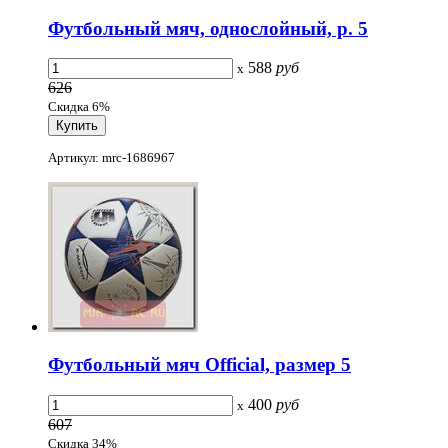
Футбольный мяч, однослойный, р. 5
588
руб
x
626
Скидка 6%
Артикул: mrc-1686967
Футбольный мяч Official, размер 5
400
руб
x
607
Скидка 34%