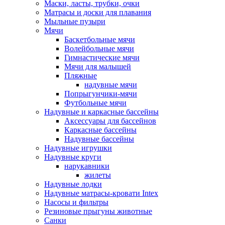
Маски, ласты, трубки, очки
Матрасы и доски для плавания
Мыльные пузыри
Мячи
Баскетбольные мячи
Волейбольные мячи
Гимнастические мячи
Мячи для малышей
Пляжные
надувные мячи
Попрыгунчики-мячи
Футбольные мячи
Надувные и каркасные бассейны
Аксессуары для бассейнов
Каркасные бассейны
Надувные бассейны
Надувные игрушки
Надувные круги
нарукавники
жилеты
Надувные лодки
Надувные матрасы-кровати Intex
Насосы и фильтры
Резиновые прыгуны животные
Санки