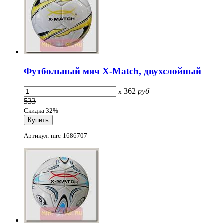
Футбольный мяч X-Match, двухслойный
362
руб
x
533
Скидка 32%
Артикул: mrc-1686707