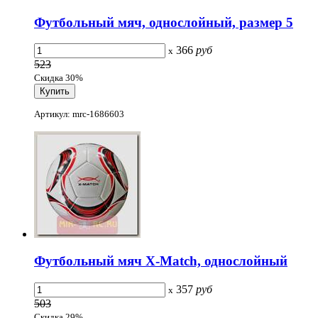
Футбольный мяч, однослойный, размер 5
366
руб
x
523
Скидка 30%
Артикул: mrc-1686603
Футбольный мяч X-Match, однослойный
357
руб
x
503
Скидка 29%