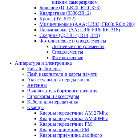
низким саморазрядом
Большие (D; LR20; R20; 373)
Квадратные (3336;3R12)
Крона (9V; 6F22)
Мизинчиковые (AAA; LR03; FR03; R03; 286)
Пальчиковые (AA; LR6; FR6; R6; 316)
Средние (C; LR14; R14; 343)
Фотолитиевые и спецэлементы
Литиевые спецэлементы
Спецэлементы
Фотолитиевые
Аппаратура и электроника
Failsafe, биперы
Flash накопители и карты памяти
Аксессуары для передатчиков
Антенны
Выключатель бортового питания
Гироскопы и аксессуары
Кабели для передатчика
Кварцы
Кварцы передатчика AM 27Mhz
Кварцы передатчика AM 40Mhz
Кварцы передатчика FM
Кварцы приемника FM
Кварцы приемника двойного