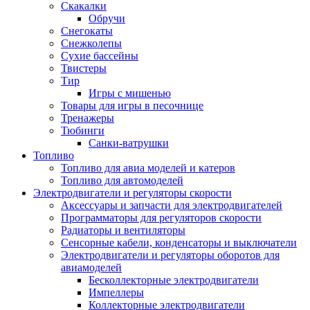
Скакалки
Обручи
Снегокаты
Снежколепы
Сухие бассейны
Твистеры
Тир
Игры с мишенью
Товары для игры в песочнице
Тренажеры
Тюбинги
Санки-ватрушки
Топливо
Топливо для авиа моделей и катеров
Топливо для автомоделей
Электродвигатели и регуляторы скорости
Аксессуары и запчасти для электродвигателей
Программаторы для регуляторов скорости
Радиаторы и вентиляторы
Сенсорные кабели, конденсаторы и выключатели
Электродвигатели и регуляторы оборотов для
авиамоделей
Бесколлекторные электродвигатели
Импеллеры
Коллекторные электродвигатели