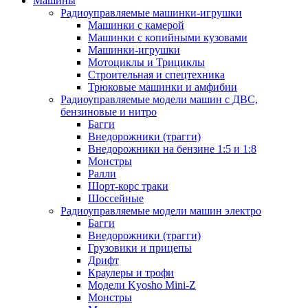
Машины
Радиоуправляемые машинки-игрушки
Машинки с камерой
Машинки с копийными кузовами
Машинки-игрушки
Мотоциклы и Трициклы
Строительная и спецтехника
Трюковые машинки и амфибии
Радиоуправляемые модели машин с ДВС,
бензиновые и нитро
Багги
Внедорожники (трагги)
Внедорожники на бензине 1:5 и 1:8
Монстры
Ралли
Шорт-корс траки
Шоссейные
Радиоуправляемые модели машин электро
Багги
Внедорожники (трагги)
Грузовики и прицепы
Дрифт
Краулеры и трофи
Модели Kyosho Mini-Z
Монстры