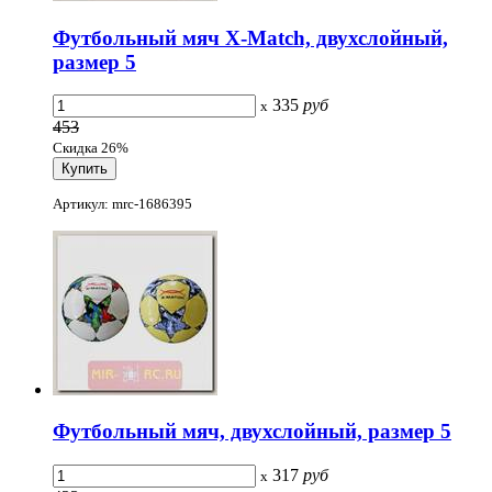
Футбольный мяч X-Match, двухслойный,
размер 5
335
руб
x
453
Скидка 26%
Артикул: mrc-1686395
Футбольный мяч, двухслойный, размер 5
317
руб
x