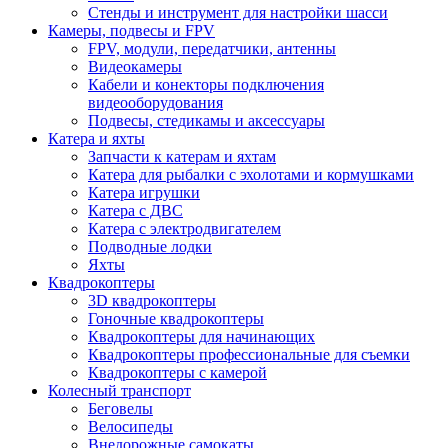
Стенды и инструмент для настройки шасси
Камеры, подвесы и FPV
FPV, модули, передатчики, антенны
Видеокамеры
Кабели и конекторы подключения
видеооборудования
Подвесы, стедикамы и аксессуары
Катера и яхты
Запчасти к катерам и яхтам
Катера для рыбалки с эхолотами и кормушками
Катера игрушки
Катера с ДВС
Катера с электродвигателем
Подводные лодки
Яхты
Квадрокоптеры
3D квадрокоптеры
Гоночные квадрокоптеры
Квадрокоптеры для начинающих
Квадрокоптеры профессиональные для съемки
Квадрокоптеры с камерой
Колесный транспорт
Беговелы
Велосипеды
Внедорожные самокаты