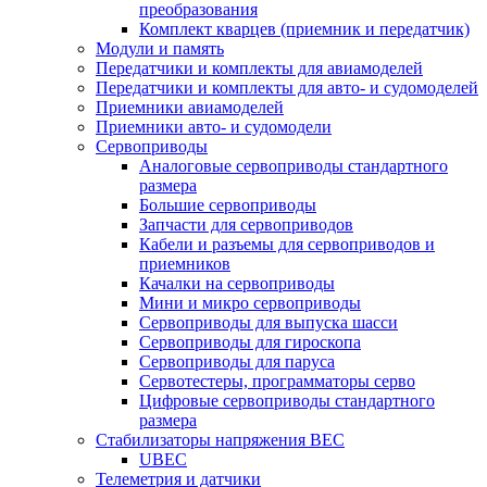
преобразования
Комплект кварцев (приемник и передатчик)
Модули и память
Передатчики и комплекты для авиамоделей
Передатчики и комплекты для авто- и судомоделей
Приемники авиамоделей
Приемники авто- и судомодели
Сервоприводы
Аналоговые сервоприводы стандартного
размера
Большие сервоприводы
Запчасти для сервоприводов
Кабели и разъемы для сервоприводов и
приемников
Качалки на сервоприводы
Мини и микро сервоприводы
Сервоприводы для выпуска шасси
Сервоприводы для гироскопа
Сервоприводы для паруса
Сервотестеры, программаторы серво
Цифровые сервоприводы стандартного
размера
Стабилизаторы напряжения BEC
UBEC
Телеметрия и датчики