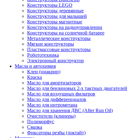
Конструкторы LEGO
Конструкторы деревянные
Конструкторы для малышей
Конструкторы магнитные
Конструкторы на радиоуправлении
Конструкторы на солнечной батарее
Металлические конструкторы
Мягкие конструкторы
Пластмассовые конструкторы
Робототехника
Электронный конструктор
Масла и автохимия
Клеи (циакрин)
Краска
Масло для амортизаторов
Масло для бензиновых 2-х тактных двигателей
Масло для воздушных фильтров
Масло для дифференциалов
Масло для нитрометана
Масло для хранения ДВС (After Run Oil)
Очистители (клинеры)
Полиморфус
Смазка
Фиксаторы резбы (локтайт)