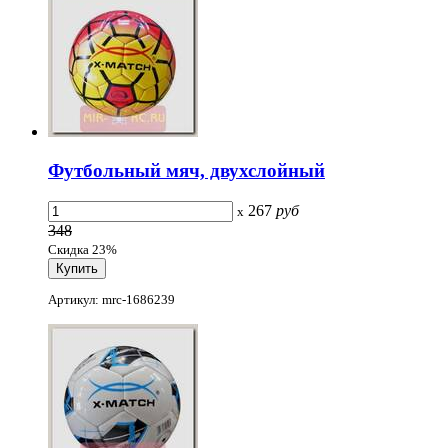
Футбольный мяч, двухслойный
267
руб
x
348
Скидка 23%
Артикул: mrc-1686239