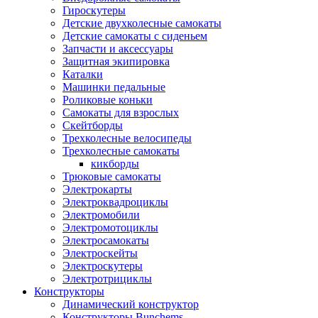
Гироскутеры
Детские двухколесные самокаты
Детские самокаты с сиденьем
Запчасти и аксессуары
Защитная экипировка
Каталки
Машинки педальные
Роликовые коньки
Самокаты для взрослых
Скейтборды
Трехколесные велосипеды
Трехколесные самокаты
кикборды
Трюковые самокаты
Электрокарты
Электроквадроциклы
Электромобили
Электромотоциклы
Электросамокаты
Электроскейты
Электроскутеры
Электротрициклы
Конструкторы
Динамический конструктор
Конструкторы Bunchems