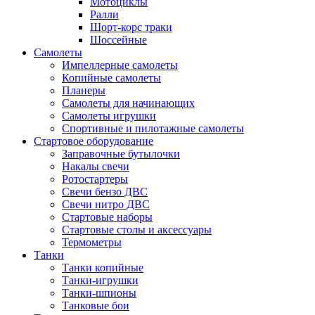
Мотоциклы
Ралли
Шорт-корс траки
Шоссейные
Самолеты
Импеллерные самолеты
Копийные самолеты
Планеры
Самолеты для начинающих
Самолеты игрушки
Спортивные и пилотажные самолеты
Стартовое оборудование
Заправочные бутылочки
Накалы свечи
Ротостартеры
Свечи бензо ДВС
Свечи нитро ДВС
Стартовые наборы
Стартовые столы и аксессуары
Термометры
Танки
Танки копийные
Танки-игрушки
Танки-шпионы
Танковые бои