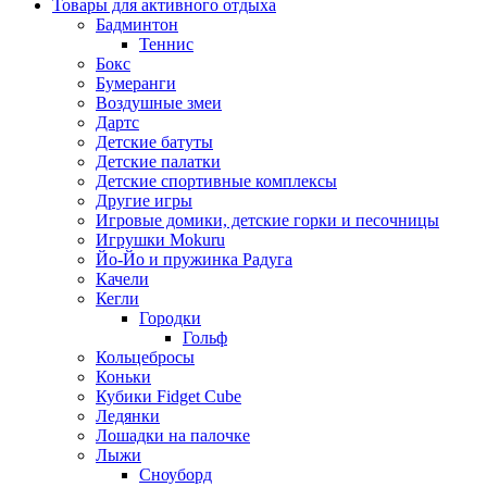
Товары для активного отдыха
Бадминтон
Теннис
Бокс
Бумеранги
Воздушные змеи
Дартс
Детские батуты
Детские палатки
Детские спортивные комплексы
Другие игры
Игровые домики, детские горки и песочницы
Игрушки Mokuru
Йо-Йо и пружинка Радуга
Качели
Кегли
Городки
Гольф
Кольцебросы
Коньки
Кубики Fidget Cube
Ледянки
Лошадки на палочке
Лыжи
Сноуборд