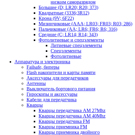
низким саморазрядом
Большие (D; LR20; R20; 373)
Квадратные (3336;3R12)
Крона (9V; 6F22)
Мизинчиковые (AAA; LR03; FR03; R03; 286)
Пальчиковые (AA; LR6; FR6; R6; 316)
Средние (C; LR14; R14; 343)
Фотолитиевые и спецэлементы
Литиевые спецэлементы
Спецэлементы
Фотолитиевые
Аппаратура и электроника
Failsafe, биперы
Flash накопители и карты памяти
Аксессуары для передатчиков
Антенны
Выключатель бортового питания
Гироскопы и аксессуары
Кабели для передатчика
Кварцы
Кварцы передатчика AM 27Mhz
Кварцы передатчика AM 40Mhz
Кварцы передатчика FM
Кварцы приемника FM
Кварцы приемника двойного