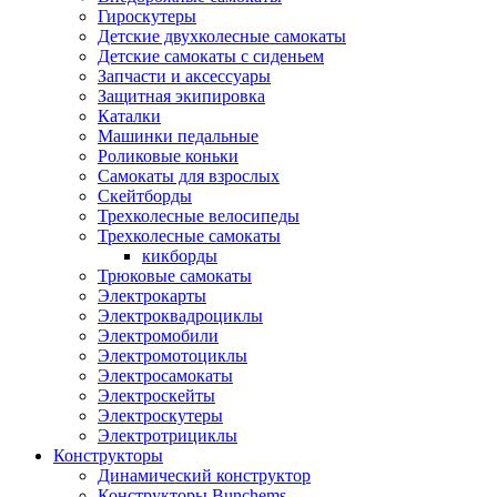
Гироскутеры
Детские двухколесные самокаты
Детские самокаты с сиденьем
Запчасти и аксессуары
Защитная экипировка
Каталки
Машинки педальные
Роликовые коньки
Самокаты для взрослых
Скейтборды
Трехколесные велосипеды
Трехколесные самокаты
кикборды
Трюковые самокаты
Электрокарты
Электроквадроциклы
Электромобили
Электромотоциклы
Электросамокаты
Электроскейты
Электроскутеры
Электротрициклы
Конструкторы
Динамический конструктор
Конструкторы Bunchems