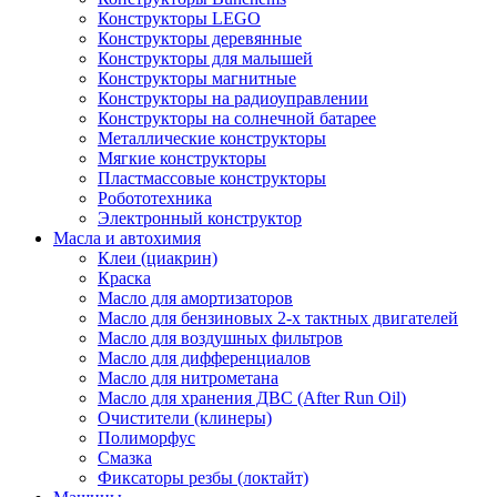
Конструкторы LEGO
Конструкторы деревянные
Конструкторы для малышей
Конструкторы магнитные
Конструкторы на радиоуправлении
Конструкторы на солнечной батарее
Металлические конструкторы
Мягкие конструкторы
Пластмассовые конструкторы
Робототехника
Электронный конструктор
Масла и автохимия
Клеи (циакрин)
Краска
Масло для амортизаторов
Масло для бензиновых 2-х тактных двигателей
Масло для воздушных фильтров
Масло для дифференциалов
Масло для нитрометана
Масло для хранения ДВС (After Run Oil)
Очистители (клинеры)
Полиморфус
Смазка
Фиксаторы резбы (локтайт)