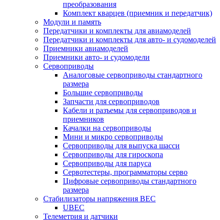
преобразования
Комплект кварцев (приемник и передатчик)
Модули и память
Передатчики и комплекты для авиамоделей
Передатчики и комплекты для авто- и судомоделей
Приемники авиамоделей
Приемники авто- и судомодели
Сервоприводы
Аналоговые сервоприводы стандартного
размера
Большие сервоприводы
Запчасти для сервоприводов
Кабели и разъемы для сервоприводов и
приемников
Качалки на сервоприводы
Мини и микро сервоприводы
Сервоприводы для выпуска шасси
Сервоприводы для гироскопа
Сервоприводы для паруса
Сервотестеры, программаторы серво
Цифровые сервоприводы стандартного
размера
Стабилизаторы напряжения BEC
UBEC
Телеметрия и датчики