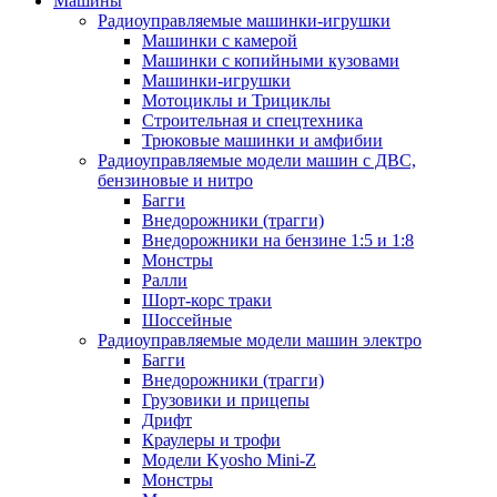
Машины
Радиоуправляемые машинки-игрушки
Машинки с камерой
Машинки с копийными кузовами
Машинки-игрушки
Мотоциклы и Трициклы
Строительная и спецтехника
Трюковые машинки и амфибии
Радиоуправляемые модели машин с ДВС,
бензиновые и нитро
Багги
Внедорожники (трагги)
Внедорожники на бензине 1:5 и 1:8
Монстры
Ралли
Шорт-корс траки
Шоссейные
Радиоуправляемые модели машин электро
Багги
Внедорожники (трагги)
Грузовики и прицепы
Дрифт
Краулеры и трофи
Модели Kyosho Mini-Z
Монстры