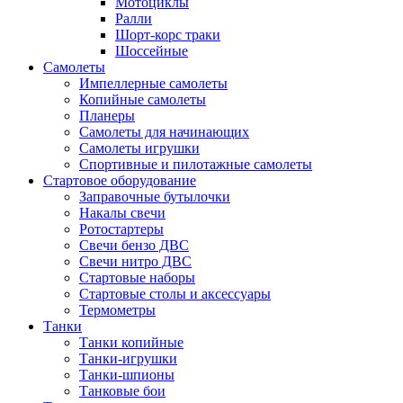
Мотоциклы
Ралли
Шорт-корс траки
Шоссейные
Самолеты
Импеллерные самолеты
Копийные самолеты
Планеры
Самолеты для начинающих
Самолеты игрушки
Спортивные и пилотажные самолеты
Стартовое оборудование
Заправочные бутылочки
Накалы свечи
Ротостартеры
Свечи бензо ДВС
Свечи нитро ДВС
Стартовые наборы
Стартовые столы и аксессуары
Термометры
Танки
Танки копийные
Танки-игрушки
Танки-шпионы
Танковые бои