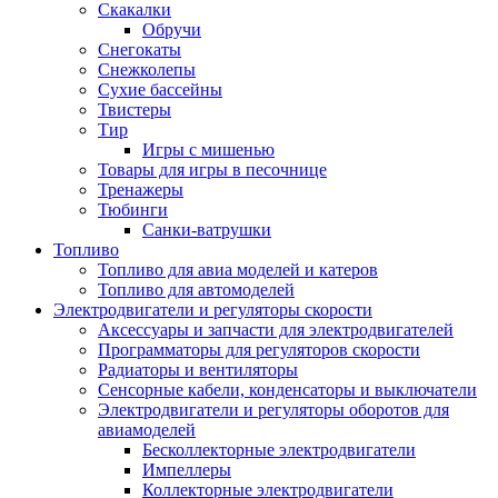
Скакалки
Обручи
Снегокаты
Снежколепы
Сухие бассейны
Твистеры
Тир
Игры с мишенью
Товары для игры в песочнице
Тренажеры
Тюбинги
Санки-ватрушки
Топливо
Топливо для авиа моделей и катеров
Топливо для автомоделей
Электродвигатели и регуляторы скорости
Аксессуары и запчасти для электродвигателей
Программаторы для регуляторов скорости
Радиаторы и вентиляторы
Сенсорные кабели, конденсаторы и выключатели
Электродвигатели и регуляторы оборотов для
авиамоделей
Бесколлекторные электродвигатели
Импеллеры
Коллекторные электродвигатели