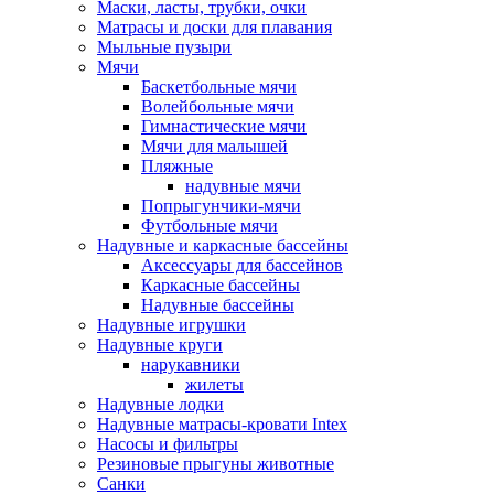
Маски, ласты, трубки, очки
Матрасы и доски для плавания
Мыльные пузыри
Мячи
Баскетбольные мячи
Волейбольные мячи
Гимнастические мячи
Мячи для малышей
Пляжные
надувные мячи
Попрыгунчики-мячи
Футбольные мячи
Надувные и каркасные бассейны
Аксессуары для бассейнов
Каркасные бассейны
Надувные бассейны
Надувные игрушки
Надувные круги
нарукавники
жилеты
Надувные лодки
Надувные матрасы-кровати Intex
Насосы и фильтры
Резиновые прыгуны животные
Санки