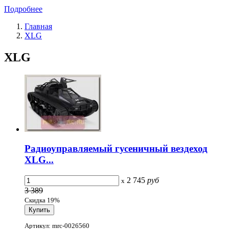
Подробнее
Главная
XLG
XLG
Радиоуправляемый гусеничный вездеход
XLG...
2 745
руб
x
3 389
Скидка 19%
Артикул: mrc-0026560