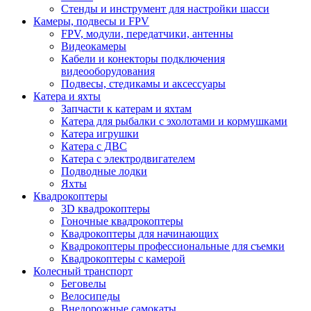
Стенды и инструмент для настройки шасси
Камеры, подвесы и FPV
FPV, модули, передатчики, антенны
Видеокамеры
Кабели и конекторы подключения
видеооборудования
Подвесы, стедикамы и аксессуары
Катера и яхты
Запчасти к катерам и яхтам
Катера для рыбалки с эхолотами и кормушками
Катера игрушки
Катера с ДВС
Катера с электродвигателем
Подводные лодки
Яхты
Квадрокоптеры
3D квадрокоптеры
Гоночные квадрокоптеры
Квадрокоптеры для начинающих
Квадрокоптеры профессиональные для съемки
Квадрокоптеры с камерой
Колесный транспорт
Беговелы
Велосипеды
Внедорожные самокаты