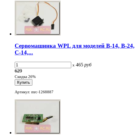
Сервомашинка WPL для моделей B-14, B-24,
C-14,...
465
руб
x
629
Скидка 26%
Артикул: mrc-1268887