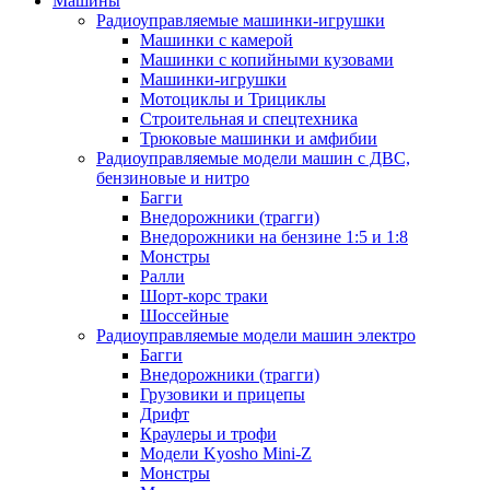
Машины
Радиоуправляемые машинки-игрушки
Машинки с камерой
Машинки с копийными кузовами
Машинки-игрушки
Мотоциклы и Трициклы
Строительная и спецтехника
Трюковые машинки и амфибии
Радиоуправляемые модели машин с ДВС,
бензиновые и нитро
Багги
Внедорожники (трагги)
Внедорожники на бензине 1:5 и 1:8
Монстры
Ралли
Шорт-корс траки
Шоссейные
Радиоуправляемые модели машин электро
Багги
Внедорожники (трагги)
Грузовики и прицепы
Дрифт
Краулеры и трофи
Модели Kyosho Mini-Z
Монстры