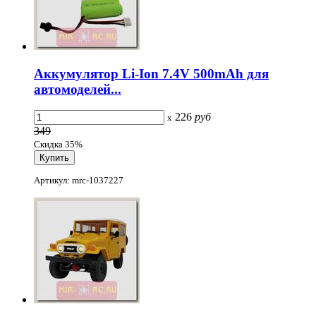
Аккумулятор Li-Ion 7.4V 500mAh для
автомоделей...
226
руб
x
349
Скидка 35%
Артикул: mrc-1037227