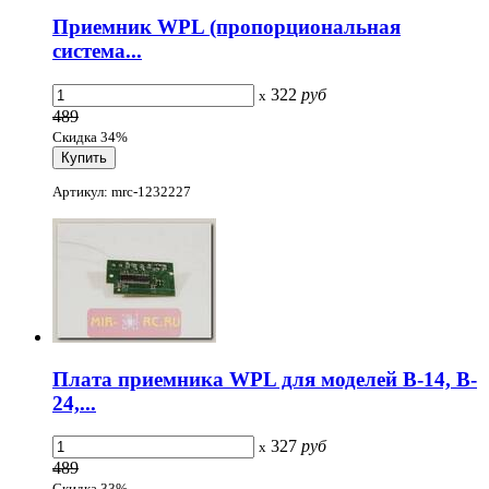
Приемник WPL (пропорциональная
система...
322
руб
x
489
Скидка 34%
Артикул: mrc-1232227
Плата приемника WPL для моделей B-14, B-
24,...
327
руб
x
489
Скидка 33%