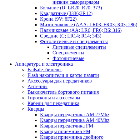
низким саморазрядом
Большие (D; LR20; R20; 373)
Квадратные (3336;3R12)
Крона (9V; 6F22)
Мизинчиковые (AAA; LR03; FR03; R03; 286)
Пальчиковые (AA; LR6; FR6; R6; 316)
Средние (C; LR14; R14; 343)
Фотолитиевые и спецэлементы
Литиевые спецэлементы
Спецэлементы
Фотолитиевые
Аппаратура и электроника
Failsafe, биперы
Flash накопители и карты памяти
Аксессуары для передатчиков
Антенны
Выключатель бортового питания
Гироскопы и аксессуары
Кабели для передатчика
Кварцы
Кварцы передатчика AM 27Mhz
Кварцы передатчика AM 40Mhz
Кварцы передатчика FM
Кварцы приемника FM
Кварцы приемника двойного