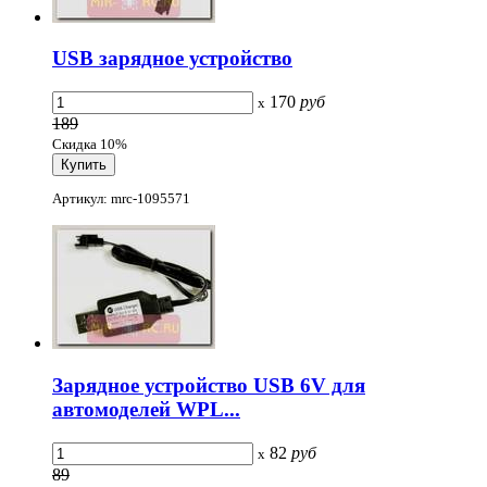
USB зарядное устройство
170
руб
x
189
Скидка 10%
Артикул: mrc-1095571
Зарядное устройство USB 6V для
автомоделей WPL...
82
руб
x
89