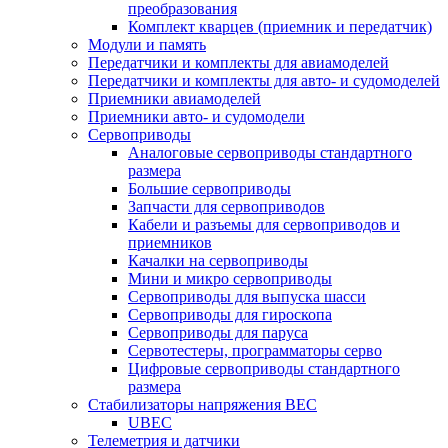
преобразования
Комплект кварцев (приемник и передатчик)
Модули и память
Передатчики и комплекты для авиамоделей
Передатчики и комплекты для авто- и судомоделей
Приемники авиамоделей
Приемники авто- и судомодели
Сервоприводы
Аналоговые сервоприводы стандартного
размера
Большие сервоприводы
Запчасти для сервоприводов
Кабели и разъемы для сервоприводов и
приемников
Качалки на сервоприводы
Мини и микро сервоприводы
Сервоприводы для выпуска шасси
Сервоприводы для гироскопа
Сервоприводы для паруса
Сервотестеры, программаторы серво
Цифровые сервоприводы стандартного
размера
Стабилизаторы напряжения BEC
UBEC
Телеметрия и датчики