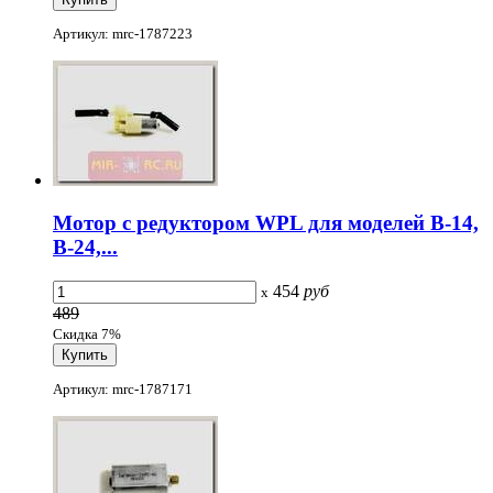
Артикул: mrc-1787223
Мотор с редуктором WPL для моделей B-14,
B-24,...
454
руб
x
489
Скидка 7%
Артикул: mrc-1787171