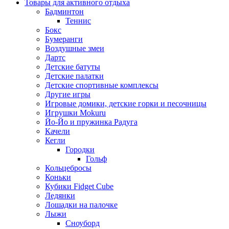
Товары для активного отдыха
Бадминтон
Теннис
Бокс
Бумеранги
Воздушные змеи
Дартс
Детские батуты
Детские палатки
Детские спортивные комплексы
Другие игры
Игровые домики, детские горки и песочницы
Игрушки Mokuru
Йо-Йо и пружинка Радуга
Качели
Кегли
Городки
Гольф
Кольцебросы
Коньки
Кубики Fidget Cube
Ледянки
Лошадки на палочке
Лыжи
Сноуборд