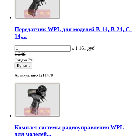
Передатчик WPL для моделей B-14, B-24, C-
14,...
1 161
руб
x
1 249
Скидка 7%
Артикул: mrc-1211479
Комплет системы радиоуправления WPL
для моделей...