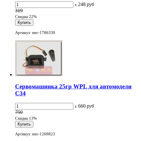
248
руб
x
319
Скидка 22%
Артикул: mrc-1786339
Сервомашинка 25гр WPL для автомодели
C34
660
руб
x
759
Скидка 13%
Артикул: mrc-1269823