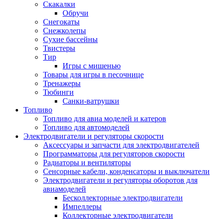
Скакалки
Обручи
Снегокаты
Снежколепы
Сухие бассейны
Твистеры
Тир
Игры с мишенью
Товары для игры в песочнице
Тренажеры
Тюбинги
Санки-ватрушки
Топливо
Топливо для авиа моделей и катеров
Топливо для автомоделей
Электродвигатели и регуляторы скорости
Аксессуары и запчасти для электродвигателей
Программаторы для регуляторов скорости
Радиаторы и вентиляторы
Сенсорные кабели, конденсаторы и выключатели
Электродвигатели и регуляторы оборотов для
авиамоделей
Бесколлекторные электродвигатели
Импеллеры
Коллекторные электродвигатели