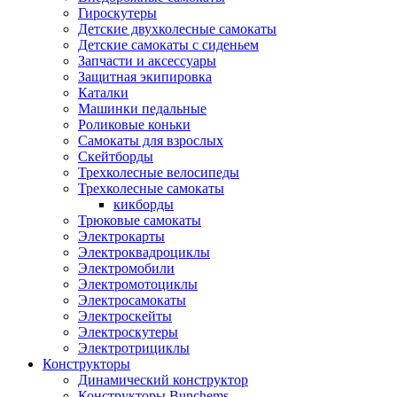
Гироскутеры
Детские двухколесные самокаты
Детские самокаты с сиденьем
Запчасти и аксессуары
Защитная экипировка
Каталки
Машинки педальные
Роликовые коньки
Самокаты для взрослых
Скейтборды
Трехколесные велосипеды
Трехколесные самокаты
кикборды
Трюковые самокаты
Электрокарты
Электроквадроциклы
Электромобили
Электромотоциклы
Электросамокаты
Электроскейты
Электроскутеры
Электротрициклы
Конструкторы
Динамический конструктор
Конструкторы Bunchems