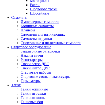
Мотоциклы
Ралли
Шорт-корс траки
Шоссейные
Самолеты
Импеллерные самолеты
Копийные самолеты
Планеры
Самолеты для начинающих
Самолеты игрушки
Спортивные и пилотажные самолеты
Стартовое оборудование
Заправочные бутылочки
Накалы свечи
Ротостартеры
Свечи бензо ДВС
Свечи нитро ДВС
Стартовые наборы
Стартовые столы и аксессуары
Термометры
Танки
Танки копийные
Танки-игрушки
Танки-шпионы
Танковые бои