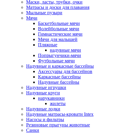
Маски, ласты, трубки, очки
Матрасы и доски для плавания
Мыльные пузыри
Мячи
Баскетбольные мячи
Волейбольные мячи
Гимнастические мячи
Мячи для малышей
Пляжные
надувные мячи
Попрыгунчики-мячи
Футбольные мячи
Надувные и каркасные бассейны
Аксессуары для бассейнов
Каркасные бассейны
Надувные бассейны
Надувные игрушки
Надувные круги
нарукавники
жилеты
Надувные лодки
Надувные матрасы-кровати Intex
Насосы и фильтры
Резиновые прыгуны животные
Санки