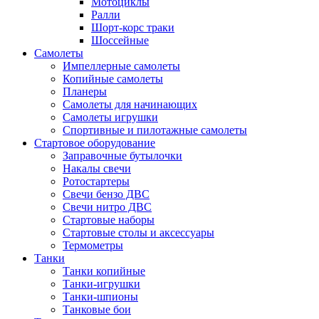
Мотоциклы
Ралли
Шорт-корс траки
Шоссейные
Самолеты
Импеллерные самолеты
Копийные самолеты
Планеры
Самолеты для начинающих
Самолеты игрушки
Спортивные и пилотажные самолеты
Стартовое оборудование
Заправочные бутылочки
Накалы свечи
Ротостартеры
Свечи бензо ДВС
Свечи нитро ДВС
Стартовые наборы
Стартовые столы и аксессуары
Термометры
Танки
Танки копийные
Танки-игрушки
Танки-шпионы
Танковые бои