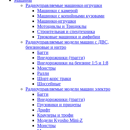
Машины
Радиоуправляемые машинки-игрушки
Машинки с камерой
Машинки с копийными кузовами
Машинки-игрушки
Мотоциклы и Трициклы
Строительная и спецтехника
Трюковые машинки и амфибии
Радиоуправляемые модели машин с ДВС,
бензиновые и нитро
Багги
Внедорожники (трагги)
Внедорожники на бензине 1:5 и 1:8
Монстры
Ралли
Шорт-корс траки
Шоссейные
Радиоуправляемые модели машин электро
Багги
Внедорожники (трагги)
Грузовики и прицепы
Дрифт
Краулеры и трофи
Модели Kyosho Mini-Z
Монстры