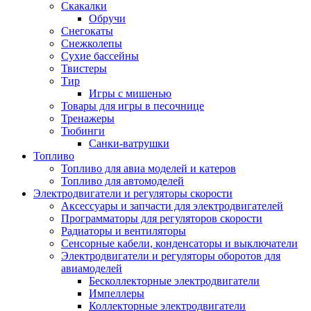
Скакалки
Обручи
Снегокаты
Снежколепы
Сухие бассейны
Твистеры
Тир
Игры с мишенью
Товары для игры в песочнице
Тренажеры
Тюбинги
Санки-ватрушки
Топливо
Топливо для авиа моделей и катеров
Топливо для автомоделей
Электродвигатели и регуляторы скорости
Аксессуары и запчасти для электродвигателей
Программаторы для регуляторов скорости
Радиаторы и вентиляторы
Сенсорные кабели, конденсаторы и выключатели
Электродвигатели и регуляторы оборотов для
авиамоделей
Бесколлекторные электродвигатели
Импеллеры
Коллекторные электродвигатели