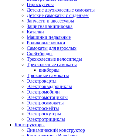
Гироскутеры
Детские двухколесные самокаты
Детские самокаты с сиденьем
Запчасти и аксессуары
Защитная экипировка
Каталки
Машинки педальные
Роликовые коньки
Самокаты для взрослых
Скейтборды
Трехколесные велосипеды
Трехколесные самокаты
кикборды
Трюковые самокаты
Электрокарты
Электроквадроциклы
Электромобили
Электромотоциклы
Электросамокаты
Электроскейты
Электроскутеры
Электротрициклы
Конструкторы
Динамический конструктор
Конструкторы Bunchems