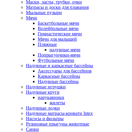
Маски, ласты, трубки, очки
Матрасы и доски для плавания
Мыльные пузыри
Мячи
Баскетбольные мячи
Волейбольные мячи
Гимнастические мячи
Мячи для малышей
Пляжные
надувные мячи
Попрыгунчики-мячи
Футбольные мячи
Надувные и каркасные бассейны
Аксессуары для бассейнов
Каркасные бассейны
Надувные бассейны
Надувные игрушки
Надувные круги
нарукавники
жилеты
Надувные лодки
Надувные матрасы-кровати Intex
Насосы и фильтры
Резиновые прыгуны животные
Санки