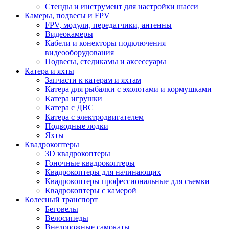
Стенды и инструмент для настройки шасси
Камеры, подвесы и FPV
FPV, модули, передатчики, антенны
Видеокамеры
Кабели и конекторы подключения
видеооборудования
Подвесы, стедикамы и аксессуары
Катера и яхты
Запчасти к катерам и яхтам
Катера для рыбалки с эхолотами и кормушками
Катера игрушки
Катера с ДВС
Катера с электродвигателем
Подводные лодки
Яхты
Квадрокоптеры
3D квадрокоптеры
Гоночные квадрокоптеры
Квадрокоптеры для начинающих
Квадрокоптеры профессиональные для съемки
Квадрокоптеры с камерой
Колесный транспорт
Беговелы
Велосипеды
Внедорожные самокаты