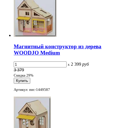
Магнитный конструктор из дерева
WOODJO Medium
2 399
руб
x
3 379
Скидка 29%
Артикул: mrc-1449587