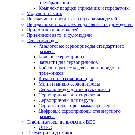
преобразования
Комплект кварцев (приемник и передатчик)
Модули и память
Передатчики и комплекты для авиамоделей
Передатчики и комплекты для авто- и судомоделей
Приемники авиамоделей
Приемники авто- и судомодели
Сервоприводы
Аналоговые сервоприводы стандартного
размера
Большие сервоприводы
Запчасти для сервоприводов
Кабели и разъемы для сервоприводов и
приемников
Качалки на сервоприводы
Мини и микро сервоприводы
Сервоприводы для выпуска шасси
Сервоприводы для гироскопа
Сервоприводы для паруса
Сервотестеры, программаторы серво
Цифровые сервоприводы стандартного
размера
Стабилизаторы напряжения BEC
UBEC
Телеметрия и датчики