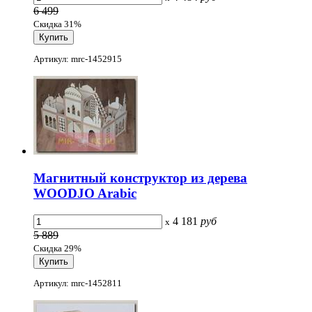
6 499
Скидка 31%
Артикул: mrc-1452915
Магнитный конструктор из дерева
WOODJO Arabic
4 181
руб
x
5 889
Скидка 29%
Артикул: mrc-1452811