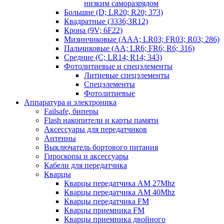
низким саморазрядом
Большие (D; LR20; R20; 373)
Квадратные (3336;3R12)
Крона (9V; 6F22)
Мизинчиковые (AAA; LR03; FR03; R03; 286)
Пальчиковые (AA; LR6; FR6; R6; 316)
Средние (C; LR14; R14; 343)
Фотолитиевые и спецэлементы
Литиевые спецэлементы
Спецэлементы
Фотолитиевые
Аппаратура и электроника
Failsafe, биперы
Flash накопители и карты памяти
Аксессуары для передатчиков
Антенны
Выключатель бортового питания
Гироскопы и аксессуары
Кабели для передатчика
Кварцы
Кварцы передатчика AM 27Mhz
Кварцы передатчика AM 40Mhz
Кварцы передатчика FM
Кварцы приемника FM
Кварцы приемника двойного