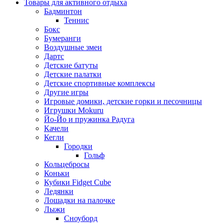
Товары для активного отдыха
Бадминтон
Теннис
Бокс
Бумеранги
Воздушные змеи
Дартс
Детские батуты
Детские палатки
Детские спортивные комплексы
Другие игры
Игровые домики, детские горки и песочницы
Игрушки Mokuru
Йо-Йо и пружинка Радуга
Качели
Кегли
Городки
Гольф
Кольцебросы
Коньки
Кубики Fidget Cube
Ледянки
Лошадки на палочке
Лыжи
Сноуборд