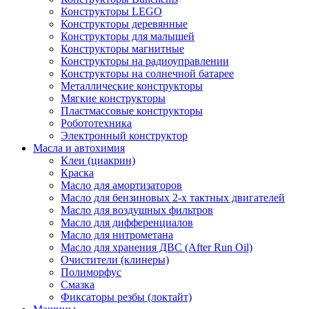
Конструкторы LEGO
Конструкторы деревянные
Конструкторы для малышей
Конструкторы магнитные
Конструкторы на радиоуправлении
Конструкторы на солнечной батарее
Металлические конструкторы
Мягкие конструкторы
Пластмассовые конструкторы
Робототехника
Электронный конструктор
Масла и автохимия
Клеи (циакрин)
Краска
Масло для амортизаторов
Масло для бензиновых 2-х тактных двигателей
Масло для воздушных фильтров
Масло для дифференциалов
Масло для нитрометана
Масло для хранения ДВС (After Run Oil)
Очистители (клинеры)
Полиморфус
Смазка
Фиксаторы резбы (локтайт)