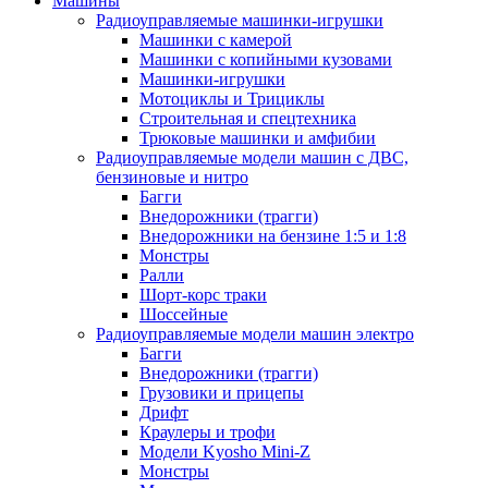
Машины
Радиоуправляемые машинки-игрушки
Машинки с камерой
Машинки с копийными кузовами
Машинки-игрушки
Мотоциклы и Трициклы
Строительная и спецтехника
Трюковые машинки и амфибии
Радиоуправляемые модели машин с ДВС,
бензиновые и нитро
Багги
Внедорожники (трагги)
Внедорожники на бензине 1:5 и 1:8
Монстры
Ралли
Шорт-корс траки
Шоссейные
Радиоуправляемые модели машин электро
Багги
Внедорожники (трагги)
Грузовики и прицепы
Дрифт
Краулеры и трофи
Модели Kyosho Mini-Z
Монстры