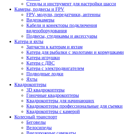
Стенды и инструмент для настройки шасси
Камеры, подвесы и FPV
FPV, модули, передатчики, антенны
Видеокамеры
Кабели и конекторы подключения
видеооборудования
Подвесы, стедикамы и аксессуары
Катера и яхты
Запчасти к катерам и яхтам
Катера для рыбалки с эхолотами и кормушками
Катера игрушки
Катера с ДВС
Катера с электродвигателем
Подводные лодки
Яхты
Квадрокоптеры
3D квадрокоптеры
Гоночные квадрокоптеры
Квадрокоптеры для начинающих
Квадрокоптеры профессиональные для съемки
Квадрокоптеры с камерой
Колесный транспорт
Беговелы
Велосипеды
Внедорожные самокаты