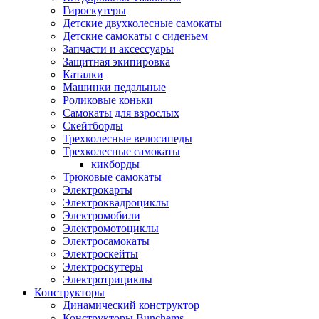
Гироскутеры
Детские двухколесные самокаты
Детские самокаты с сиденьем
Запчасти и аксессуары
Защитная экипировка
Каталки
Машинки педальные
Роликовые коньки
Самокаты для взрослых
Скейтборды
Трехколесные велосипеды
Трехколесные самокаты
кикборды
Трюковые самокаты
Электрокарты
Электроквадроциклы
Электромобили
Электромотоциклы
Электросамокаты
Электроскейты
Электроскутеры
Электротрициклы
Конструкторы
Динамический конструктор
Конструкторы Bunchems