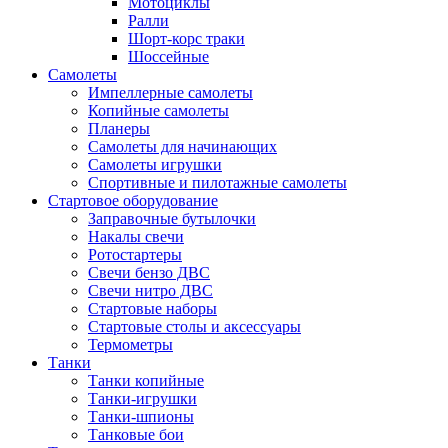
Мотоциклы
Ралли
Шорт-корс траки
Шоссейные
Самолеты
Импеллерные самолеты
Копийные самолеты
Планеры
Самолеты для начинающих
Самолеты игрушки
Спортивные и пилотажные самолеты
Стартовое оборудование
Заправочные бутылочки
Накалы свечи
Ротостартеры
Свечи бензо ДВС
Свечи нитро ДВС
Стартовые наборы
Стартовые столы и аксессуары
Термометры
Танки
Танки копийные
Танки-игрушки
Танки-шпионы
Танковые бои