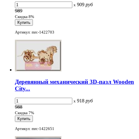
909
руб
x
989
Скидка 8%
Артикул: mrc-1422703
Деревянный механический 3D-пазл Wooden
City...
918
руб
x
988
Скидка 7%
Артикул: mrc-1422651