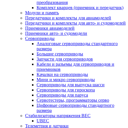
преобразования
Комплект кварцев (приемник и передатчик)
Модули и память
Передатчики и комплекты для авиамоделей
Передатчики и комплекты для авто- и судомоделей
Приемники авиамоделей
Приемники авто- и судомодели
Сервоприводы
Аналоговые сервоприводы стандартного
размера
Большие сервоприводы
Запчасти для сервоприводов
Кабели и разъемы для сервоприводов и
приемников
Качалки на сервоприводы
Мини и микро сервоприводы
Сервоприводы для выпуска шасси
Сервоприводы для гироскопа
Сервоприводы для паруса
Сервотестеры, программаторы серво
Цифровые сервоприводы стандартного
размера
Стабилизаторы напряжения BEC
UBEC
Телеметрия и датчики