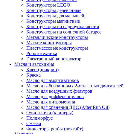
Конструкторы LEGO
Конструкторы деревянные
Конструкторы для малышей
Конструкторы магнитные
Конструкторы на радиоуправлении
Конструкторы на солнечной батарее
Металлические конструкторы
Мягкие конструкторы
Пластмассовые конструкторы
Робототехника
Электронный конструктор
Масла и автохимия
Клеи (циакрин)
Краска
Масло для амортизаторов
Масло для бензиновых 2-х тактных двигателей
Масло для воздушных фильтров
Масло для дифференциалов
Масло для нитрометана
Масло для хранения ДВС (After Run Oil)
Очистители (клинеры)
Полиморфус
Смазка
Фиксаторы резбы (локтайт)