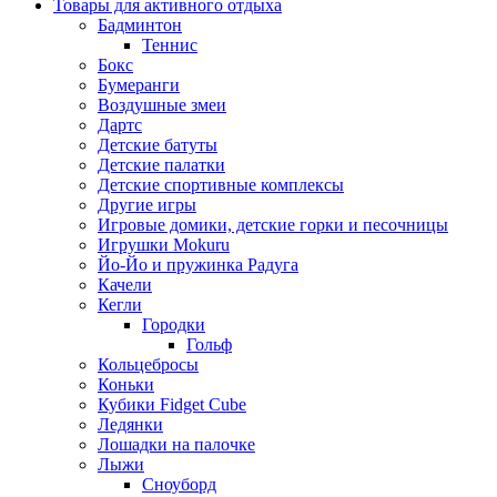
Товары для активного отдыха
Бадминтон
Теннис
Бокс
Бумеранги
Воздушные змеи
Дартс
Детские батуты
Детские палатки
Детские спортивные комплексы
Другие игры
Игровые домики, детские горки и песочницы
Игрушки Mokuru
Йо-Йо и пружинка Радуга
Качели
Кегли
Городки
Гольф
Кольцебросы
Коньки
Кубики Fidget Cube
Ледянки
Лошадки на палочке
Лыжи
Сноуборд