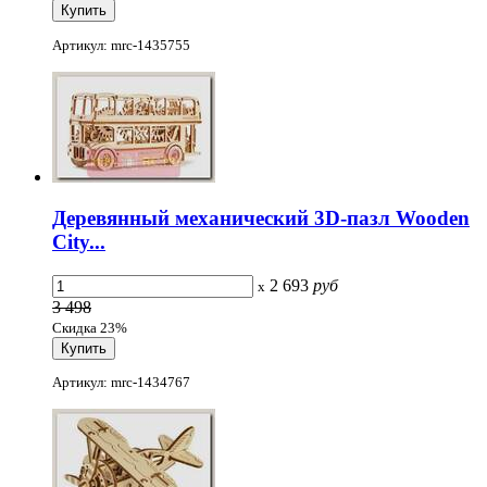
Артикул: mrc-1435755
Деревянный механический 3D-пазл Wooden
City...
2 693
руб
x
3 498
Скидка 23%
Артикул: mrc-1434767