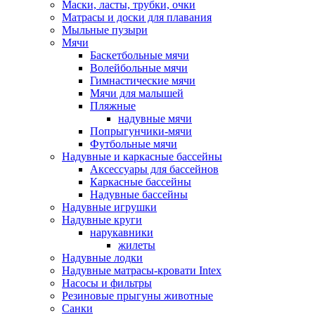
Маски, ласты, трубки, очки
Матрасы и доски для плавания
Мыльные пузыри
Мячи
Баскетбольные мячи
Волейбольные мячи
Гимнастические мячи
Мячи для малышей
Пляжные
надувные мячи
Попрыгунчики-мячи
Футбольные мячи
Надувные и каркасные бассейны
Аксессуары для бассейнов
Каркасные бассейны
Надувные бассейны
Надувные игрушки
Надувные круги
нарукавники
жилеты
Надувные лодки
Надувные матрасы-кровати Intex
Насосы и фильтры
Резиновые прыгуны животные
Санки