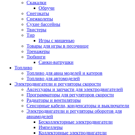
Скакалки
Обручи
Снегокаты
Снежколепы
Сухие бассейны
Твистеры
Тир
Игры с мишенью
Товары для игры в песочнице
Тренажеры
Тюбинги
Санки-ватрушки
Топливо
Топливо для авиа моделей и катеров
Топливо для автомоделей
Электродвигатели и регуляторы скорости
Аксессуары и запчасти для электродвигателей
Программаторы для регуляторов скорости
Радиаторы и вентиляторы
Сенсорные кабели, конденсаторы и выключатели
Электродвигатели и регуляторы оборотов для
авиамоделей
Бесколлекторные электродвигатели
Импеллеры
Коллекторные электродвигатели