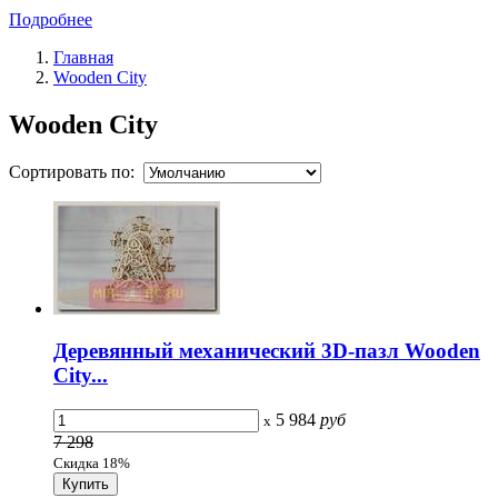
Подробнее
Главная
Wooden City
Wooden City
Сортировать по:
Деревянный механический 3D-пазл Wooden
City...
5 984
руб
x
7 298
Скидка 18%