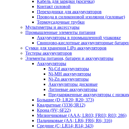
Кабель для зарядки (косичка)
Контакт силовой
Переходники для аккумуляторов
Провода в силиконовой изоляции (силовые)
Термоусадочные трубки
Мультиметры и аксессуары
Промышленные элементы питания
Аккумуляторы в промышленной упаковке
Свинцово-кислотные аккумуляторные батаре
Сумки для хранения LiPo аккумуляторов
Тестеры аккумуляторов
Элементы питания, батареи и аккумуляторы
Аккумуляторы
Ni-Cd аккумуляторы
Ni-MH аккумуляторы
Ni-Zn аккумуляторы
Аккумуляторы дисковые
Литиевые аккумуляторы
Предзаряженные аккумуляторы с низки
Большие (D; LR20; R20; 373)
Квадратные (3336;3R12)
Крона (9V; 6F22)
Мизинчиковые (AAA; LR03; FR03; R03; 286)
Пальчиковые (AA; LR6; FR6; R6; 316)
Средние (C; LR14; R14; 343)