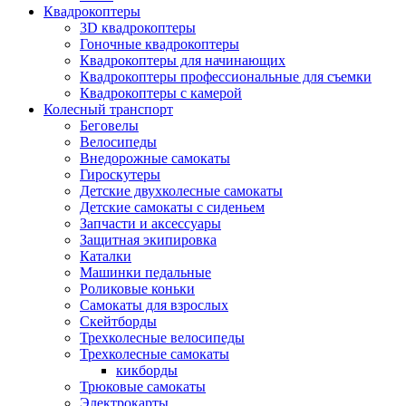
Квадрокоптеры
3D квадрокоптеры
Гоночные квадрокоптеры
Квадрокоптеры для начинающих
Квадрокоптеры профессиональные для съемки
Квадрокоптеры с камерой
Колесный транспорт
Беговелы
Велосипеды
Внедорожные самокаты
Гироскутеры
Детские двухколесные самокаты
Детские самокаты с сиденьем
Запчасти и аксессуары
Защитная экипировка
Каталки
Машинки педальные
Роликовые коньки
Самокаты для взрослых
Скейтборды
Трехколесные велосипеды
Трехколесные самокаты
кикборды
Трюковые самокаты
Электрокарты