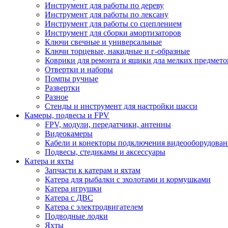
Инструмент для работы по дереву
Инструмент для работы по лексану
Инструмент для работы со сцеплением
Инструмент для сборки амортизаторов
Ключи свечные и универсальные
Ключи торцевые, накидные и г-образные
Коврики для ремонта и ящики дла мелких предмето
Отвертки и наборы
Помпы ручные
Развертки
Разное
Стенды и инструмент для настройки шасси
Камеры, подвесы и FPV
FPV, модули, передатчики, антенны
Видеокамеры
Кабели и конекторы подключения видеооборудован
Подвесы, стедикамы и аксессуары
Катера и яхты
Запчасти к катерам и яхтам
Катера для рыбалки с эхолотами и кормушками
Катера игрушки
Катера с ДВС
Катера с электродвигателем
Подводные лодки
Яхты