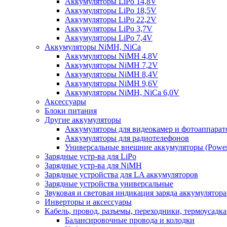
Аккумуляторы LiPo 14,8V
Аккумуляторы LiPo 18,5V
Аккумуляторы LiPo 22,2V
Аккумуляторы LiPo 3,7V
Аккумуляторы LiPo 7,4V
Аккумуляторы NiMH, NiCa
Аккумуляторы NiMH 4,8V
Аккумуляторы NiMH 7,2V
Аккумуляторы NiMH 8,4V
Аккумуляторы NiMH 9,6V
Аккумуляторы NiMH, NiCa 6,0V
Аксессуары
Блоки питания
Другие аккумуляторы
Аккумуляторы для видеокамер и фотоаппарат
Аккумуляторы для радиотелефонов
Универсальные внешние аккумуляторы (Power
Зарядные устр-ва для LiPo
Зарядные устр-ва для NiMH
Зарядные устройства для LA аккумуляторов
Зарядные устройства универсальные
Звуковая и световая индикация заряда аккумулятора
Инверторы и аксессуары
Кабель, провод, разъемы, переходники, термоусадка
Балансировочные провода и колодки