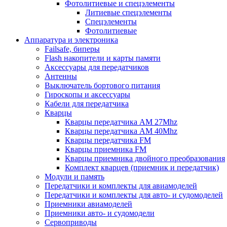
Фотолитиевые и спецэлементы
Литиевые спецэлементы
Спецэлементы
Фотолитиевые
Аппаратура и электроника
Failsafe, биперы
Flash накопители и карты памяти
Аксессуары для передатчиков
Антенны
Выключатель бортового питания
Гироскопы и аксессуары
Кабели для передатчика
Кварцы
Кварцы передатчика AM 27Mhz
Кварцы передатчика AM 40Mhz
Кварцы передатчика FM
Кварцы приемника FM
Кварцы приемника двойного преобразования
Комплект кварцев (приемник и передатчик)
Модули и память
Передатчики и комплекты для авиамоделей
Передатчики и комплекты для авто- и судомоделей
Приемники авиамоделей
Приемники авто- и судомодели
Сервоприводы