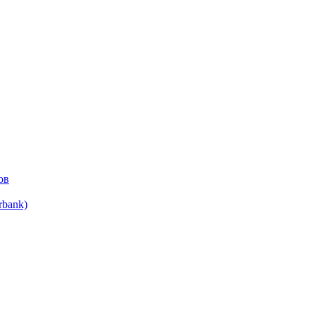
ов
bank)