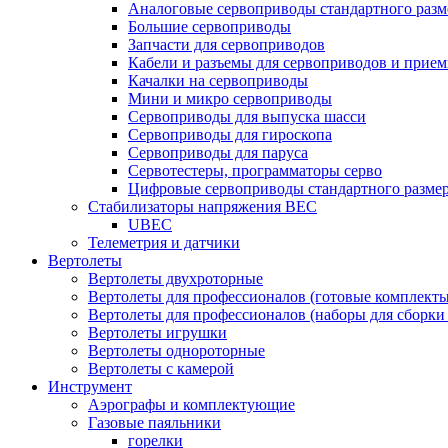
Аналоговые сервоприводы стандартного разм
Большие сервоприводы
Запчасти для сервоприводов
Кабели и разъемы для сервоприводов и прие
Качалки на сервоприводы
Мини и микро сервоприводы
Сервоприводы для выпуска шасси
Сервоприводы для гироскопа
Сервоприводы для паруса
Сервотестеры, программаторы серво
Цифровые сервоприводы стандартного разме
Стабилизаторы напряжения BEC
UBEC
Телеметрия и датчики
Вертолеты
Вертолеты двухроторные
Вертолеты для профессионалов (готовые комплект
Вертолеты для профессионалов (наборы для сборки
Вертолеты игрушки
Вертолеты однороторные
Вертолеты с камерой
Инструмент
Аэрографы и комплектующие
Газовые паяльники
горелки