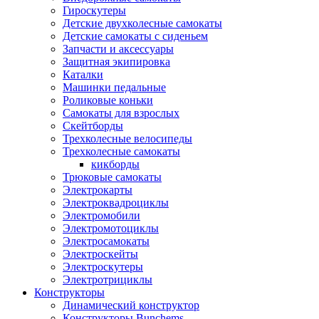
Гироскутеры
Детские двухколесные самокаты
Детские самокаты с сиденьем
Запчасти и аксессуары
Защитная экипировка
Каталки
Машинки педальные
Роликовые коньки
Самокаты для взрослых
Скейтборды
Трехколесные велосипеды
Трехколесные самокаты
кикборды
Трюковые самокаты
Электрокарты
Электроквадроциклы
Электромобили
Электромотоциклы
Электросамокаты
Электроскейты
Электроскутеры
Электротрициклы
Конструкторы
Динамический конструктор
Конструкторы Bunchems