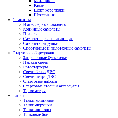
Мотоциклы
Ралли
Шорт-корс траки
Шоссейные
Самолеты
Импеллерные самолеты
Копийные самолеты
Планеры
Самолеты для начинающих
Самолеты игрушки
Спортивные и пилотажные самолеты
Стартовое оборудование
Заправочные бутылочки
Накалы свечи
Ротостартеры
Свечи бензо ДВС
Свечи нитро ДВС
Стартовые наборы
Стартовые столы и аксессуары
Термометры
Танки
Танки копийные
Танки-игрушки
Танки-шпионы
Танковые бои