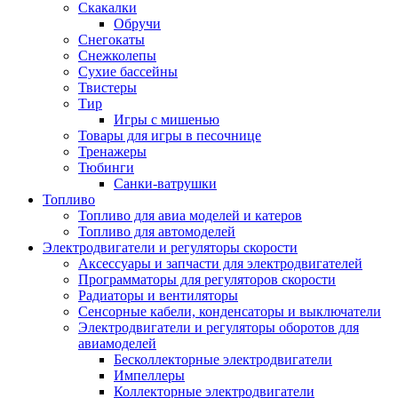
Скакалки
Обручи
Снегокаты
Снежколепы
Сухие бассейны
Твистеры
Тир
Игры с мишенью
Товары для игры в песочнице
Тренажеры
Тюбинги
Санки-ватрушки
Топливо
Топливо для авиа моделей и катеров
Топливо для автомоделей
Электродвигатели и регуляторы скорости
Аксессуары и запчасти для электродвигателей
Программаторы для регуляторов скорости
Радиаторы и вентиляторы
Сенсорные кабели, конденсаторы и выключатели
Электродвигатели и регуляторы оборотов для
авиамоделей
Бесколлекторные электродвигатели
Импеллеры
Коллекторные электродвигатели