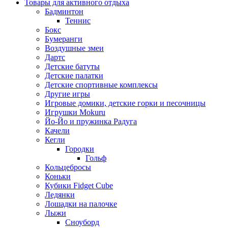
Товары для активного отдыха
Бадминтон
Теннис
Бокс
Бумеранги
Воздушные змеи
Дартс
Детские батуты
Детские палатки
Детские спортивные комплексы
Другие игры
Игровые домики, детские горки и песочницы
Игрушки Mokuru
Йо-Йо и пружинка Радуга
Качели
Кегли
Городки
Гольф
Кольцебросы
Коньки
Кубики Fidget Cube
Ледянки
Лошадки на палочке
Лыжи
Сноуборд