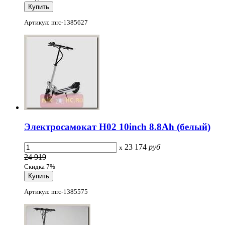
Артикул: mrc-1385627
Электросамокат H02 10inch 8.8Ah (белый)
23 174
руб
x
24 919
Скидка 7%
Артикул: mrc-1385575