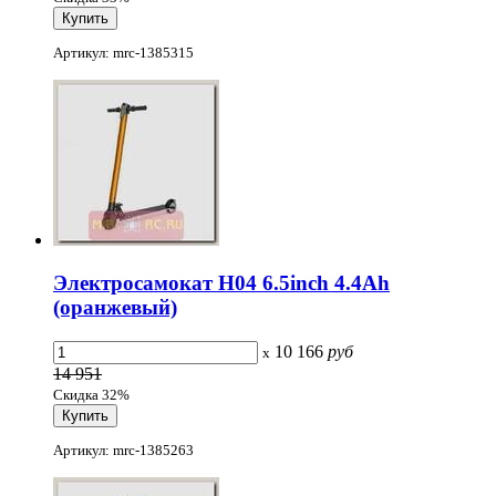
Артикул: mrc-1385315
Электросамокат H04 6.5inch 4.4Ah
(оранжевый)
10 166
руб
x
14 951
Скидка 32%
Артикул: mrc-1385263