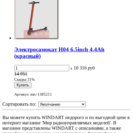
Электросамокат H04 6.5inch 4.4Ah
(красный)
10 316
руб
x
14 951
Скидка 31%
Артикул: mrc-1385211
Сортировать по:
Вы можете купить WINDART недорого и по выгодной цене в
интернет магазине 'Мир радиоуправляемых моделей'. В
магазине представлены WINDART с описаниями, а также