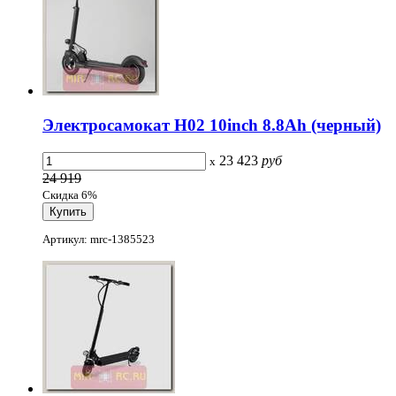
Электросамокат H02 10inch 8.8Ah (черный)
23 423
руб
x
24 919
Скидка 6%
Артикул: mrc-1385523