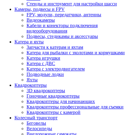
Стенды и инструмент для настройки шасси
Камеры, подвесы и FPV
FPV, модули, передатчики, антенны
Видеокамеры
Кабели и конекторы подключения
видеооборудования
Подвесы, стедикамы и аксессуары
Катера и яхты
Запчасти к катерам и яхтам
Катера для рыбалки с эхолотами и кормушками
Катера игрушки
Катера с ДВС
Катера с электродвигателем
Подводные лодки
Яхты
Квадрокоптеры
3D квадрокоптеры
Гоночные квадрокоптеры
Квадрокоптеры для начинающих
Квадрокоптеры профессиональные для съемки
Квадрокоптеры с камерой
Колесный транспорт
Беговелы
Велосипеды
Внедорожные самокаты