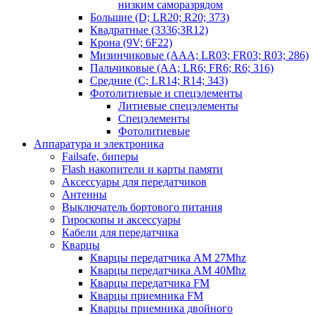
низким саморазрядом
Большие (D; LR20; R20; 373)
Квадратные (3336;3R12)
Крона (9V; 6F22)
Мизинчиковые (AAA; LR03; FR03; R03; 286)
Пальчиковые (AA; LR6; FR6; R6; 316)
Средние (C; LR14; R14; 343)
Фотолитиевые и спецэлементы
Литиевые спецэлементы
Спецэлементы
Фотолитиевые
Аппаратура и электроника
Failsafe, биперы
Flash накопители и карты памяти
Аксессуары для передатчиков
Антенны
Выключатель бортового питания
Гироскопы и аксессуары
Кабели для передатчика
Кварцы
Кварцы передатчика AM 27Mhz
Кварцы передатчика AM 40Mhz
Кварцы передатчика FM
Кварцы приемника FM
Кварцы приемника двойного