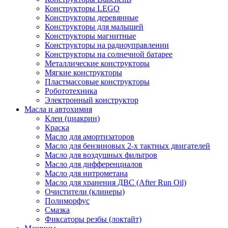
Конструкторы LEGO
Конструкторы деревянные
Конструкторы для малышей
Конструкторы магнитные
Конструкторы на радиоуправлении
Конструкторы на солнечной батарее
Металлические конструкторы
Мягкие конструкторы
Пластмассовые конструкторы
Робототехника
Электронный конструктор
Масла и автохимия
Клеи (циакрин)
Краска
Масло для амортизаторов
Масло для бензиновых 2-х тактных двигателей
Масло для воздушных фильтров
Масло для дифференциалов
Масло для нитрометана
Масло для хранения ДВС (After Run Oil)
Очистители (клинеры)
Полиморфус
Смазка
Фиксаторы резбы (локтайт)