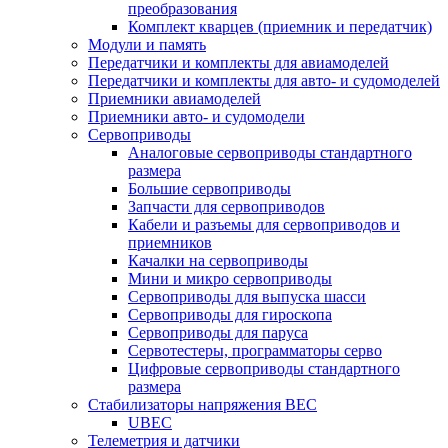
преобразования
Комплект кварцев (приемник и передатчик)
Модули и память
Передатчики и комплекты для авиамоделей
Передатчики и комплекты для авто- и судомоделей
Приемники авиамоделей
Приемники авто- и судомодели
Сервоприводы
Аналоговые сервоприводы стандартного
размера
Большие сервоприводы
Запчасти для сервоприводов
Кабели и разъемы для сервоприводов и
приемников
Качалки на сервоприводы
Мини и микро сервоприводы
Сервоприводы для выпуска шасси
Сервоприводы для гироскопа
Сервоприводы для паруса
Сервотестеры, программаторы серво
Цифровые сервоприводы стандартного
размера
Стабилизаторы напряжения BEC
UBEC
Телеметрия и датчики