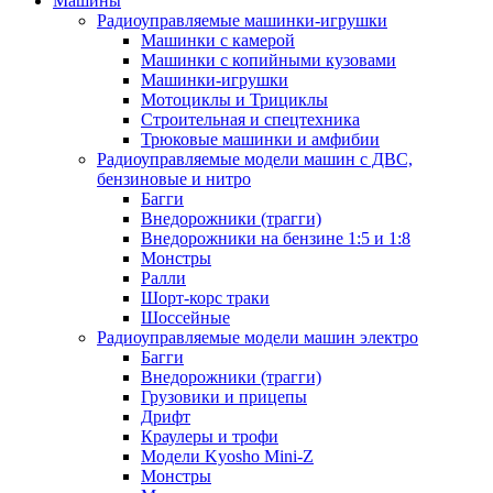
Машины
Радиоуправляемые машинки-игрушки
Машинки с камерой
Машинки с копийными кузовами
Машинки-игрушки
Мотоциклы и Трициклы
Строительная и спецтехника
Трюковые машинки и амфибии
Радиоуправляемые модели машин с ДВС,
бензиновые и нитро
Багги
Внедорожники (трагги)
Внедорожники на бензине 1:5 и 1:8
Монстры
Ралли
Шорт-корс траки
Шоссейные
Радиоуправляемые модели машин электро
Багги
Внедорожники (трагги)
Грузовики и прицепы
Дрифт
Краулеры и трофи
Модели Kyosho Mini-Z
Монстры