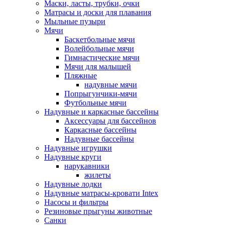
Маски, ласты, трубки, очки
Матрасы и доски для плавания
Мыльные пузыри
Мячи
Баскетбольные мячи
Волейбольные мячи
Гимнастические мячи
Мячи для малышей
Пляжные
надувные мячи
Попрыгунчики-мячи
Футбольные мячи
Надувные и каркасные бассейны
Аксессуары для бассейнов
Каркасные бассейны
Надувные бассейны
Надувные игрушки
Надувные круги
нарукавники
жилеты
Надувные лодки
Надувные матрасы-кровати Intex
Насосы и фильтры
Резиновые прыгуны животные
Санки