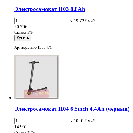
Электросамокат H03 8.8Ah
19 727
руб
x
20 766
Скидка 5%
Артикул: mrc-1385471
Электросамокат H04 6.5inch 4.4Ah (черный)
10 017
руб
x
14 951
Скидка 33%