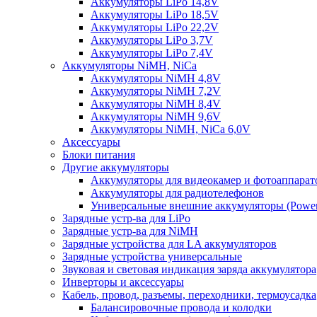
Аккумуляторы LiPo 14,8V
Аккумуляторы LiPo 18,5V
Аккумуляторы LiPo 22,2V
Аккумуляторы LiPo 3,7V
Аккумуляторы LiPo 7,4V
Аккумуляторы NiMH, NiCa
Аккумуляторы NiMH 4,8V
Аккумуляторы NiMH 7,2V
Аккумуляторы NiMH 8,4V
Аккумуляторы NiMH 9,6V
Аккумуляторы NiMH, NiCa 6,0V
Аксессуары
Блоки питания
Другие аккумуляторы
Аккумуляторы для видеокамер и фотоаппарат
Аккумуляторы для радиотелефонов
Универсальные внешние аккумуляторы (Power
Зарядные устр-ва для LiPo
Зарядные устр-ва для NiMH
Зарядные устройства для LA аккумуляторов
Зарядные устройства универсальные
Звуковая и световая индикация заряда аккумулятора
Инверторы и аксессуары
Кабель, провод, разъемы, переходники, термоусадка
Балансировочные провода и колодки