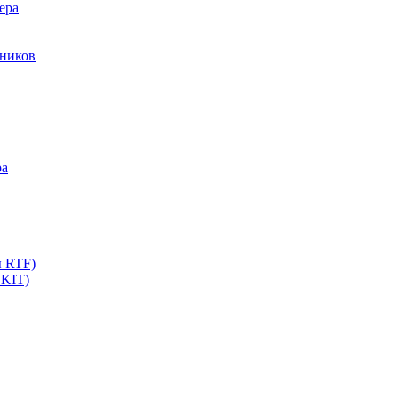
ера
мников
ра
ы RTF)
 KIT)