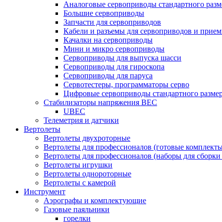
Аналоговые сервоприводы стандартного разм
Большие сервоприводы
Запчасти для сервоприводов
Кабели и разъемы для сервоприводов и прие
Качалки на сервоприводы
Мини и микро сервоприводы
Сервоприводы для выпуска шасси
Сервоприводы для гироскопа
Сервоприводы для паруса
Сервотестеры, программаторы серво
Цифровые сервоприводы стандартного разме
Стабилизаторы напряжения BEC
UBEC
Телеметрия и датчики
Вертолеты
Вертолеты двухроторные
Вертолеты для профессионалов (готовые комплект
Вертолеты для профессионалов (наборы для сборки
Вертолеты игрушки
Вертолеты однороторные
Вертолеты с камерой
Инструмент
Аэрографы и комплектующие
Газовые паяльники
горелки