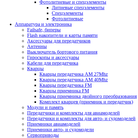
Фотолитиевые и спецэлементы
Литиевые спецэлементы
Спецэлементы
Фотолитиевые
Аппаратура и электроника
Failsafe, биперы
Flash накопители и карты памяти
Аксессуары для передатчиков
Антенны
Выключатель бортового питания
Гироскопы и аксессуары
Кабели для передатчика
Кварцы
Кварцы передатчика AM 27Mhz
Кварцы передатчика AM 40Mhz
Кварцы передатчика FM
Кварцы приемника FM
Кварцы приемника двойного преобразования
Комплект кварцев (приемник и передатчик)
Модули и память
Передатчики и комплекты для авиамоделей
Передатчики и комплекты для авто- и судомоделей
Приемники авиамоделей
Приемники авто- и судомодели
Сервоприводы