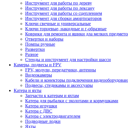
Инструмент для работы по дереву
Инструмент для работы по лексану
Инструмент для работы со сцеплением
Инструмент для сборки амортизаторов
Ключи свечные и универсальные
Ключи торцевые, накидные и г-образные
Коврики для ремонта и ящики дла мелких предмето
Отвертки и наборы
Помпы ручные
Развертки
Разное
Стенды и инструмент для настройки шасси
Камеры, подвесы и FPV
FPV, модули, передатчики, антенны
Видеокамеры
Кабели и конекторы подключения видеооборудован
Подвесы, стедикамы и аксессуары
Катера и яхты
Запчасти к катерам и яхтам
Катера для рыбалки с эхолотами и кормушками
Катера игрушки
Катера с ДВС
Катера с электродвигателем
Подводные лодки
Яхты