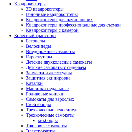
Квадрокоптеры
3D квадрокоптеры
Гоночные квадрокоптеры
Квадрокоптеры для начинающих
Квадрокоптеры профессиональные для съемки
Квадрокоптеры с камерой
Колесный транспорт
Беговелы
Велосипеды
Внедорожные самокаты
Гироскутеры
Детские двухколесные самокаты
Детские самокаты с сиденьем
Запчасти и аксессуары
Защитная экипировка
Каталки
Машинки педальные
Роликовые коньки
Самокаты для взрослых
Скейтборды
Трехколесные велосипеды
Трехколесные самокаты
кикборды
Трюковые самокаты
Электрокарты