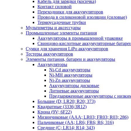
Кабель для зарядки (косичка)
Контакт силовой
Переходники для аккумуляторов
Провода в силиконовой изоляции (силовые)
Термоусадочные трубки
Мультиметры и аксессуары
Промышленные элементы питания
Аккумуляторы в промышленной упаковке
Свинцово-кислотные аккумуляторные батаре
Сумки для хранения LiPo аккумуляторов
Тестеры аккумуляторов
Элементы питания, батареи и аккумуляторы
Аккумуляторы
Ni-Cd аккумуляторы
Ni-MH аккумуляторы
Ni-Zn аккумуляторы
Аккумуляторы дисковые
Литиевые аккумуляторы
Предзаряженные аккумуляторы с низки
Большие (D; LR20; R20; 373)
Квадратные (3336;3R12)
Крона (9V; 6F22)
Мизинчиковые (AAA; LR03; FR03; R03; 286)
Пальчиковые (AA; LR6; FR6; R6; 316)
Средние (C; LR14; R14; 343)