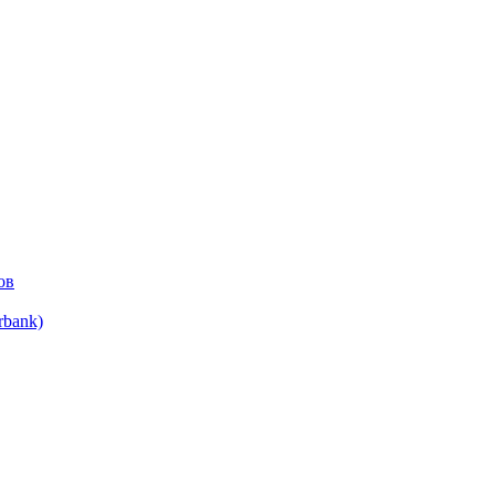
ов
bank)