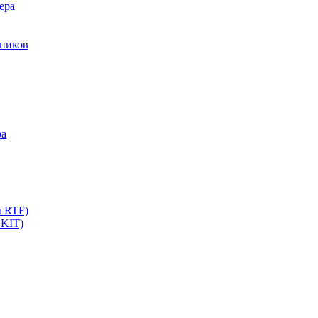
ера
мников
ра
ы RTF)
 KIT)