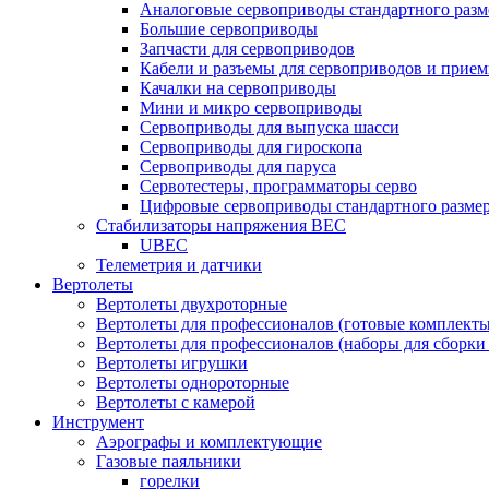
Аналоговые сервоприводы стандартного разм
Большие сервоприводы
Запчасти для сервоприводов
Кабели и разъемы для сервоприводов и прие
Качалки на сервоприводы
Мини и микро сервоприводы
Сервоприводы для выпуска шасси
Сервоприводы для гироскопа
Сервоприводы для паруса
Сервотестеры, программаторы серво
Цифровые сервоприводы стандартного разме
Стабилизаторы напряжения BEC
UBEC
Телеметрия и датчики
Вертолеты
Вертолеты двухроторные
Вертолеты для профессионалов (готовые комплект
Вертолеты для профессионалов (наборы для сборки
Вертолеты игрушки
Вертолеты однороторные
Вертолеты с камерой
Инструмент
Аэрографы и комплектующие
Газовые паяльники
горелки