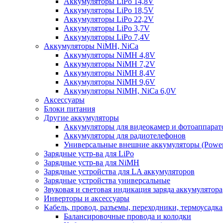
Аккумуляторы LiPo 14,8V
Аккумуляторы LiPo 18,5V
Аккумуляторы LiPo 22,2V
Аккумуляторы LiPo 3,7V
Аккумуляторы LiPo 7,4V
Аккумуляторы NiMH, NiCa
Аккумуляторы NiMH 4,8V
Аккумуляторы NiMH 7,2V
Аккумуляторы NiMH 8,4V
Аккумуляторы NiMH 9,6V
Аккумуляторы NiMH, NiCa 6,0V
Аксессуары
Блоки питания
Другие аккумуляторы
Аккумуляторы для видеокамер и фотоаппарат
Аккумуляторы для радиотелефонов
Универсальные внешние аккумуляторы (Power
Зарядные устр-ва для LiPo
Зарядные устр-ва для NiMH
Зарядные устройства для LA аккумуляторов
Зарядные устройства универсальные
Звуковая и световая индикация заряда аккумулятора
Инверторы и аксессуары
Кабель, провод, разъемы, переходники, термоусадка
Балансировочные провода и колодки