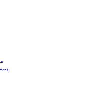
ов
bank)