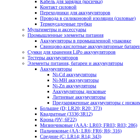
Кабель для зарядки (косичка)
Контакт силовой
Переходники для аккумуляторов
Провода в силиконовой изоляции (силовые)
Термоусадочные трубки
Мультиметры и аксессуары
Промышленные элементы питания
Аккумуляторы в промышленной упаковке
Свинцово-кислотные аккумуляторные батаре
Сумки для хранения LiPo аккумуляторов
Тестеры аккумуляторов
Элементы питания, батареи и аккумуляторы
Аккумуляторы
Ni-Cd аккумуляторы
Ni-MH аккумуляторы
Ni-Zn аккумуляторы
Аккумуляторы дисковые
Литиевые аккумуляторы
Предзаряженные аккумуляторы с низки
Большие (D; LR20; R20; 373)
Квадратные (3336;3R12)
Крона (9V; 6F22)
Мизинчиковые (AAA; LR03; FR03; R03; 286)
Пальчиковые (AA; LR6; FR6; R6; 316)
Средние (C; LR14; R14; 343)