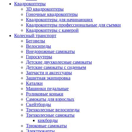
Квадрокоптеры
3D квадрокоптеры
Гоночные квадрокоптеры
Квадрокоптеры для начинающих
Квадрокоптеры профессиональные для съемки
Квадрокоптеры с камерой
Колесный транспорт
Беговелы
Велосипеды
Внедорожные самокаты
Гироскутеры
Детские двухколесные самокаты
Детские самокаты с сиденьем
Запчасти и аксессуары
Защитная экипировка
Каталки
Машинки педальные
Роликовые коньки
Самокаты для взрослых
Скейтборды
Трехколесные велосипеды
Трехколесные самокаты
кикборды
Трюковые самокаты
Электрокарты