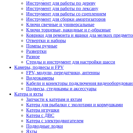
Инструмент для работы по дереву
Инструмент для работы по лексану
Инструмент для работы со сцеплением
Инструмент для сборки амортизаторов
Ключи свечные и универсальные
Ключи торцевые, накидные и г-образные
Коврики для ремонта и ящики дла мелких предмето
Отвертки и наборы
Помпы ручные
Развертки
Разное
Стенды и инструмент для настройки шасси
Камеры, подвесы и FPV
FPV, модули, передатчики, антенны
Видеокамеры
Кабели и конекторы подключения видеооборудован
Подвесы, стедикамы и аксессуары
Катера и яхты
Запчасти к катерам и яхтам
Катера для рыбалки с эхолотами и кормушками
Катера игрушки
Катера с ДВС
Катера с электродвигателем
Подводные лодки
Яхты