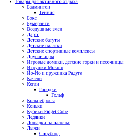
Товары для активного отдыха
Бадминтон
Теннис
Бокс
Бумеранги
Воздушные змеи
Дартс
Детские батуты
Детские палатки
Детские спортивные комплексы
Другие игры
Игровые домики, детские горки и песочницы
Игрушки Mokuru
Йо-Йо и пружинка Радуга
Качели
Кегли
Городки
Гольф
Кольцебросы
Коньки
Кубики Fidget Cube
Ледянки
Лошадки на палочке
Лыжи
Сноуборд