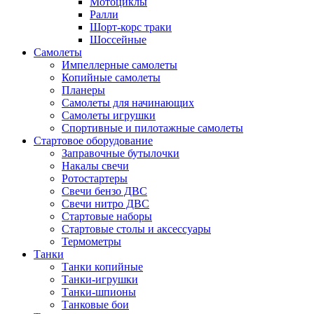
Мотоциклы
Ралли
Шорт-корс траки
Шоссейные
Самолеты
Импеллерные самолеты
Копийные самолеты
Планеры
Самолеты для начинающих
Самолеты игрушки
Спортивные и пилотажные самолеты
Стартовое оборудование
Заправочные бутылочки
Накалы свечи
Ротостартеры
Свечи бензо ДВС
Свечи нитро ДВС
Стартовые наборы
Стартовые столы и аксессуары
Термометры
Танки
Танки копийные
Танки-игрушки
Танки-шпионы
Танковые бои