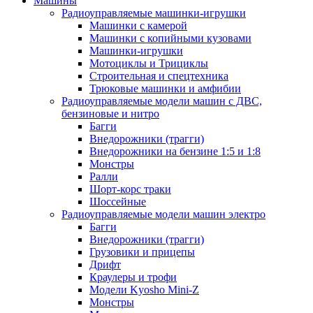
Машины
Радиоуправляемые машинки-игрушки
Машинки с камерой
Машинки с копийными кузовами
Машинки-игрушки
Мотоциклы и Трициклы
Строительная и спецтехника
Трюковые машинки и амфибии
Радиоуправляемые модели машин с ДВС,
бензиновые и нитро
Багги
Внедорожники (трагги)
Внедорожники на бензине 1:5 и 1:8
Монстры
Ралли
Шорт-корс траки
Шоссейные
Радиоуправляемые модели машин электро
Багги
Внедорожники (трагги)
Грузовики и прицепы
Дрифт
Краулеры и трофи
Модели Kyosho Mini-Z
Монстры