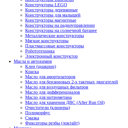
Конструкторы LEGO
Конструкторы деревянные
Конструкторы для малышей
Конструкторы магнитные
Конструкторы на радиоуправлении
Конструкторы на солнечной батарее
Металлические конструкторы
Мягкие конструкторы
Пластмассовые конструкторы
Робототехника
Электронный конструктор
Масла и автохимия
Клеи (циакрин)
Краска
Масло для амортизаторов
Масло для бензиновых 2-х тактных двигателей
Масло для воздушных фильтров
Масло для дифференциалов
Масло для нитрометана
Масло для хранения ДВС (After Run Oil)
Очистители (клинеры)
Полиморфус
Смазка
Фиксаторы резбы (локтайт)