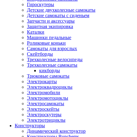
Гироскутеры
Детские двухколесные самокаты
Детские самокаты с сиденьем
Запчасти и аксессуары
Защитная экипировка
Каталки
Машинки педальные
Роликовые коньки
Самокаты для взрослых
Скейтборды
Трехколесные велосипеды
Трехколесные самокаты
кикборды
Трюковые самокаты
Электрокарты
Электроквадроциклы
Электромобили
Электромотоциклы
Электросамокаты
Электроскейты
Электроскутеры
Электротрициклы
Конструкторы
Динамический конструктор
Конструкторы Bunchems