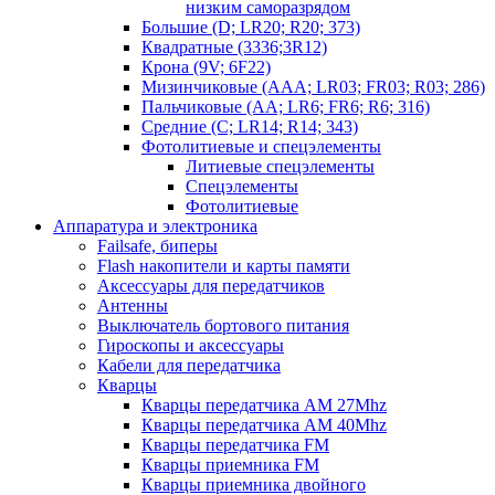
низким саморазрядом
Большие (D; LR20; R20; 373)
Квадратные (3336;3R12)
Крона (9V; 6F22)
Мизинчиковые (AAA; LR03; FR03; R03; 286)
Пальчиковые (AA; LR6; FR6; R6; 316)
Средние (C; LR14; R14; 343)
Фотолитиевые и спецэлементы
Литиевые спецэлементы
Спецэлементы
Фотолитиевые
Аппаратура и электроника
Failsafe, биперы
Flash накопители и карты памяти
Аксессуары для передатчиков
Антенны
Выключатель бортового питания
Гироскопы и аксессуары
Кабели для передатчика
Кварцы
Кварцы передатчика AM 27Mhz
Кварцы передатчика AM 40Mhz
Кварцы передатчика FM
Кварцы приемника FM
Кварцы приемника двойного