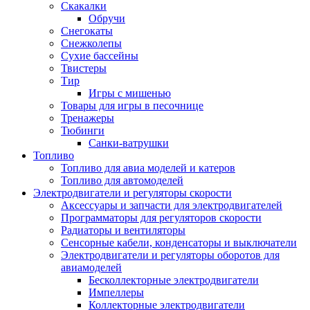
Скакалки
Обручи
Снегокаты
Снежколепы
Сухие бассейны
Твистеры
Тир
Игры с мишенью
Товары для игры в песочнице
Тренажеры
Тюбинги
Санки-ватрушки
Топливо
Топливо для авиа моделей и катеров
Топливо для автомоделей
Электродвигатели и регуляторы скорости
Аксессуары и запчасти для электродвигателей
Программаторы для регуляторов скорости
Радиаторы и вентиляторы
Сенсорные кабели, конденсаторы и выключатели
Электродвигатели и регуляторы оборотов для
авиамоделей
Бесколлекторные электродвигатели
Импеллеры
Коллекторные электродвигатели