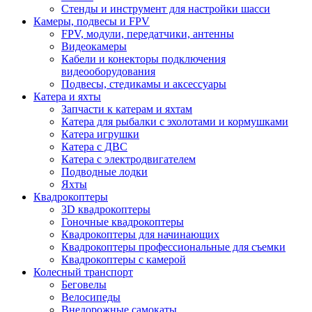
Стенды и инструмент для настройки шасси
Камеры, подвесы и FPV
FPV, модули, передатчики, антенны
Видеокамеры
Кабели и конекторы подключения
видеооборудования
Подвесы, стедикамы и аксессуары
Катера и яхты
Запчасти к катерам и яхтам
Катера для рыбалки с эхолотами и кормушками
Катера игрушки
Катера с ДВС
Катера с электродвигателем
Подводные лодки
Яхты
Квадрокоптеры
3D квадрокоптеры
Гоночные квадрокоптеры
Квадрокоптеры для начинающих
Квадрокоптеры профессиональные для съемки
Квадрокоптеры с камерой
Колесный транспорт
Беговелы
Велосипеды
Внедорожные самокаты