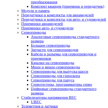
преобразования
Комплект кварцев (приемник и передатчик)
Модули и память
Передатчики и комплекты для авиамоделей
Передатчики и комплекты для авто- и судомоделей
Приемники авиамоделей
Приемники авто- и судомодели
Сервоприводы
Аналоговые сервоприводы стандартного
размера
Большие сервоприводы
Запчасти для сервоприводов
Кабели и разъемы для сервоприводов и
приемников
Качалки на сервоприводы
Мини и микро сервоприводы
Сервоприводы для выпуска шасси
Сервоприводы для гироскопа
Сервоприводы для паруса
Сервотестеры, программаторы серво
Цифровые сервоприводы стандартного
размера
Стабилизаторы напряжения BEC
UBEC
Телеметрия и датчики