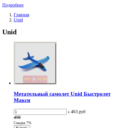
Подробнее
Главная
Unid
Unid
Метательный самолет Unid Быстролет
Макси
463
руб
x
498
Скидка 7%