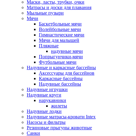
Маски, ласты, трубки, очки
Матрасы и доски для плавания
Мыльные пузыри
Мячи
Баскетбольные мячи
Волейбольные мячи
Гимнастические мячи
Мячи для малышей
Пляжные
надувные мячи
Попрыгунчики-мячи
Футбольные мячи
Надувные и каркасные бассейны
Аксессуары для бассейнов
Каркасные бассейны
Надувные бассейны
Надувные игрушки
Надувные круги
нарукавники
жилеты
Надувные лодки
Надувные матрасы-кровати Intex
Насосы и фильтры
Резиновые прыгуны животные
Санки