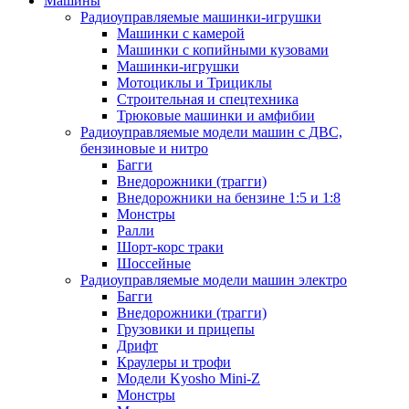
Машины
Радиоуправляемые машинки-игрушки
Машинки с камерой
Машинки с копийными кузовами
Машинки-игрушки
Мотоциклы и Трициклы
Строительная и спецтехника
Трюковые машинки и амфибии
Радиоуправляемые модели машин с ДВС,
бензиновые и нитро
Багги
Внедорожники (трагги)
Внедорожники на бензине 1:5 и 1:8
Монстры
Ралли
Шорт-корс траки
Шоссейные
Радиоуправляемые модели машин электро
Багги
Внедорожники (трагги)
Грузовики и прицепы
Дрифт
Краулеры и трофи
Модели Kyosho Mini-Z
Монстры