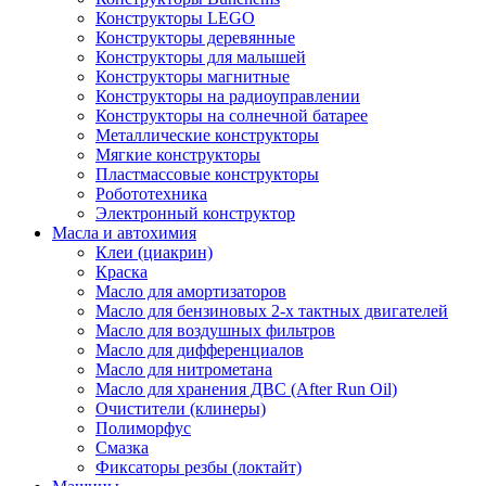
Конструкторы LEGO
Конструкторы деревянные
Конструкторы для малышей
Конструкторы магнитные
Конструкторы на радиоуправлении
Конструкторы на солнечной батарее
Металлические конструкторы
Мягкие конструкторы
Пластмассовые конструкторы
Робототехника
Электронный конструктор
Масла и автохимия
Клеи (циакрин)
Краска
Масло для амортизаторов
Масло для бензиновых 2-х тактных двигателей
Масло для воздушных фильтров
Масло для дифференциалов
Масло для нитрометана
Масло для хранения ДВС (After Run Oil)
Очистители (клинеры)
Полиморфус
Смазка
Фиксаторы резбы (локтайт)