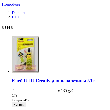
Подробнее
Главная
UHU
UHU
Клей UHU Creativ для пенорезины 33г
135
руб
x
178
Скидка 24%