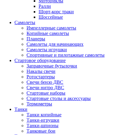
Мотоциклы
Ралли
Шорт-корс траки
Шоссейные
Самолеты
Импеллерные самолеты
Копийные самолеты
Планеры
Самолеты для начинающих
Самолеты игрушки
Спортивные и пилотажные самолеты
Стартовое оборудование
Заправочные бутылочки
Накалы свечи
Ротостартеры
Свечи бензо ДВС
Свечи нитро ДВС
Стартовые наборы
Стартовые столы и аксессуары
Термометры
Танки
Танки копийные
Танки-игрушки
Танки-шпионы
Танковые бои