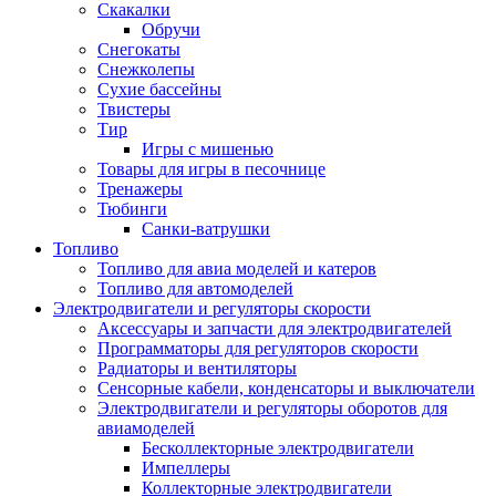
Скакалки
Обручи
Снегокаты
Снежколепы
Сухие бассейны
Твистеры
Тир
Игры с мишенью
Товары для игры в песочнице
Тренажеры
Тюбинги
Санки-ватрушки
Топливо
Топливо для авиа моделей и катеров
Топливо для автомоделей
Электродвигатели и регуляторы скорости
Аксессуары и запчасти для электродвигателей
Программаторы для регуляторов скорости
Радиаторы и вентиляторы
Сенсорные кабели, конденсаторы и выключатели
Электродвигатели и регуляторы оборотов для
авиамоделей
Бесколлекторные электродвигатели
Импеллеры
Коллекторные электродвигатели