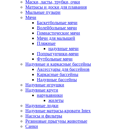
Маски, ласты, трубки, очки
Матрасы и доски для плавания
Мыльные пузыри
Мячи
Баскетбольные мячи
Волейбольные мячи
Гимнастические мячи
Мячи для малышей
Пляжные
надувные мячи
Попрыгунчики-мячи
Футбольные мячи
Надувные и каркасные бассейны
Аксессуары для бассейнов
Каркасные бассейны
Надувные бассейны
Надувные игрушки
Надувные круги
нарукавники
жилеты
Надувные лодки
Надувные матрасы-кровати Intex
Насосы и фильтры
Резиновые прыгуны животные
Санки