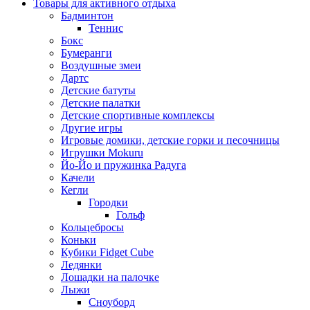
Товары для активного отдыха
Бадминтон
Теннис
Бокс
Бумеранги
Воздушные змеи
Дартс
Детские батуты
Детские палатки
Детские спортивные комплексы
Другие игры
Игровые домики, детские горки и песочницы
Игрушки Mokuru
Йо-Йо и пружинка Радуга
Качели
Кегли
Городки
Гольф
Кольцебросы
Коньки
Кубики Fidget Cube
Ледянки
Лошадки на палочке
Лыжи
Сноуборд