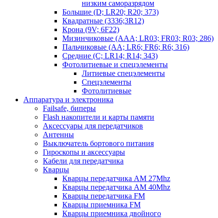
низким саморазрядом
Большие (D; LR20; R20; 373)
Квадратные (3336;3R12)
Крона (9V; 6F22)
Мизинчиковые (AAA; LR03; FR03; R03; 286)
Пальчиковые (AA; LR6; FR6; R6; 316)
Средние (C; LR14; R14; 343)
Фотолитиевые и спецэлементы
Литиевые спецэлементы
Спецэлементы
Фотолитиевые
Аппаратура и электроника
Failsafe, биперы
Flash накопители и карты памяти
Аксессуары для передатчиков
Антенны
Выключатель бортового питания
Гироскопы и аксессуары
Кабели для передатчика
Кварцы
Кварцы передатчика AM 27Mhz
Кварцы передатчика AM 40Mhz
Кварцы передатчика FM
Кварцы приемника FM
Кварцы приемника двойного