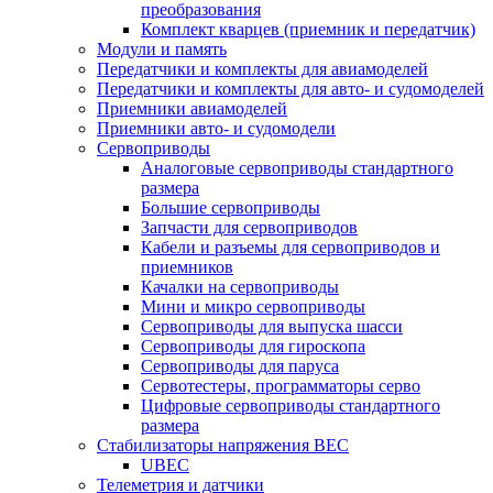
преобразования
Комплект кварцев (приемник и передатчик)
Модули и память
Передатчики и комплекты для авиамоделей
Передатчики и комплекты для авто- и судомоделей
Приемники авиамоделей
Приемники авто- и судомодели
Сервоприводы
Аналоговые сервоприводы стандартного
размера
Большие сервоприводы
Запчасти для сервоприводов
Кабели и разъемы для сервоприводов и
приемников
Качалки на сервоприводы
Мини и микро сервоприводы
Сервоприводы для выпуска шасси
Сервоприводы для гироскопа
Сервоприводы для паруса
Сервотестеры, программаторы серво
Цифровые сервоприводы стандартного
размера
Стабилизаторы напряжения BEC
UBEC
Телеметрия и датчики