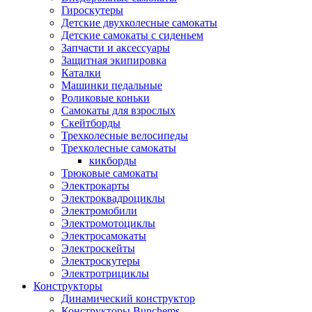
Гироскутеры
Детские двухколесные самокаты
Детские самокаты с сиденьем
Запчасти и аксессуары
Защитная экипировка
Каталки
Машинки педальные
Роликовые коньки
Самокаты для взрослых
Скейтборды
Трехколесные велосипеды
Трехколесные самокаты
кикборды
Трюковые самокаты
Электрокарты
Электроквадроциклы
Электромобили
Электромотоциклы
Электросамокаты
Электроскейты
Электроскутеры
Электротрициклы
Конструкторы
Динамический конструктор
Конструкторы Bunchems