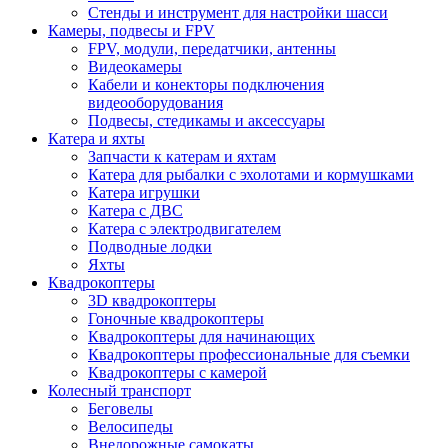
Стенды и инструмент для настройки шасси
Камеры, подвесы и FPV
FPV, модули, передатчики, антенны
Видеокамеры
Кабели и конекторы подключения
видеооборудования
Подвесы, стедикамы и аксессуары
Катера и яхты
Запчасти к катерам и яхтам
Катера для рыбалки с эхолотами и кормушками
Катера игрушки
Катера с ДВС
Катера с электродвигателем
Подводные лодки
Яхты
Квадрокоптеры
3D квадрокоптеры
Гоночные квадрокоптеры
Квадрокоптеры для начинающих
Квадрокоптеры профессиональные для съемки
Квадрокоптеры с камерой
Колесный транспорт
Беговелы
Велосипеды
Внедорожные самокаты