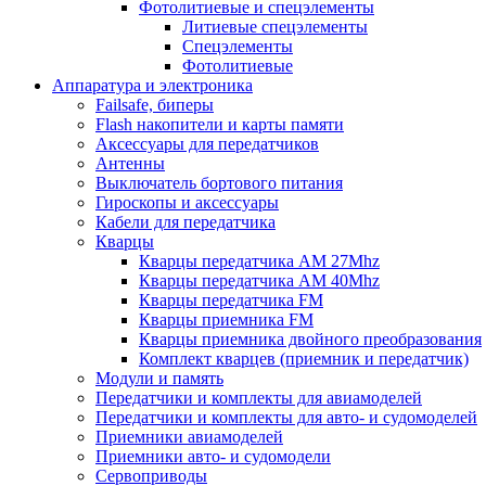
Фотолитиевые и спецэлементы
Литиевые спецэлементы
Спецэлементы
Фотолитиевые
Аппаратура и электроника
Failsafe, биперы
Flash накопители и карты памяти
Аксессуары для передатчиков
Антенны
Выключатель бортового питания
Гироскопы и аксессуары
Кабели для передатчика
Кварцы
Кварцы передатчика AM 27Mhz
Кварцы передатчика AM 40Mhz
Кварцы передатчика FM
Кварцы приемника FM
Кварцы приемника двойного преобразования
Комплект кварцев (приемник и передатчик)
Модули и память
Передатчики и комплекты для авиамоделей
Передатчики и комплекты для авто- и судомоделей
Приемники авиамоделей
Приемники авто- и судомодели
Сервоприводы