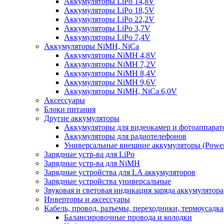
Аккумуляторы LiPo 14,8V
Аккумуляторы LiPo 18,5V
Аккумуляторы LiPo 22,2V
Аккумуляторы LiPo 3,7V
Аккумуляторы LiPo 7,4V
Аккумуляторы NiMH, NiCa
Аккумуляторы NiMH 4,8V
Аккумуляторы NiMH 7,2V
Аккумуляторы NiMH 8,4V
Аккумуляторы NiMH 9,6V
Аккумуляторы NiMH, NiCa 6,0V
Аксессуары
Блоки питания
Другие аккумуляторы
Аккумуляторы для видеокамер и фотоаппарат
Аккумуляторы для радиотелефонов
Универсальные внешние аккумуляторы (Power
Зарядные устр-ва для LiPo
Зарядные устр-ва для NiMH
Зарядные устройства для LA аккумуляторов
Зарядные устройства универсальные
Звуковая и световая индикация заряда аккумулятора
Инверторы и аксессуары
Кабель, провод, разъемы, переходники, термоусадка
Балансировочные провода и колодки