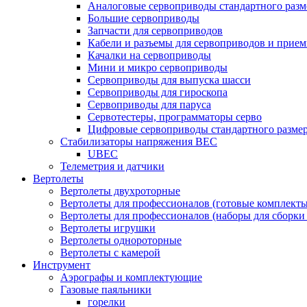
Аналоговые сервоприводы стандартного разм
Большие сервоприводы
Запчасти для сервоприводов
Кабели и разъемы для сервоприводов и прие
Качалки на сервоприводы
Мини и микро сервоприводы
Сервоприводы для выпуска шасси
Сервоприводы для гироскопа
Сервоприводы для паруса
Сервотестеры, программаторы серво
Цифровые сервоприводы стандартного разме
Стабилизаторы напряжения BEC
UBEC
Телеметрия и датчики
Вертолеты
Вертолеты двухроторные
Вертолеты для профессионалов (готовые комплект
Вертолеты для профессионалов (наборы для сборки
Вертолеты игрушки
Вертолеты однороторные
Вертолеты с камерой
Инструмент
Аэрографы и комплектующие
Газовые паяльники
горелки