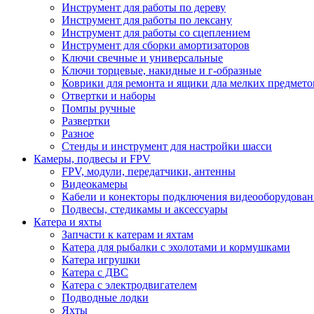
Инструмент для работы по дереву
Инструмент для работы по лексану
Инструмент для работы со сцеплением
Инструмент для сборки амортизаторов
Ключи свечные и универсальные
Ключи торцевые, накидные и г-образные
Коврики для ремонта и ящики дла мелких предмето
Отвертки и наборы
Помпы ручные
Развертки
Разное
Стенды и инструмент для настройки шасси
Камеры, подвесы и FPV
FPV, модули, передатчики, антенны
Видеокамеры
Кабели и конекторы подключения видеооборудован
Подвесы, стедикамы и аксессуары
Катера и яхты
Запчасти к катерам и яхтам
Катера для рыбалки с эхолотами и кормушками
Катера игрушки
Катера с ДВС
Катера с электродвигателем
Подводные лодки
Яхты