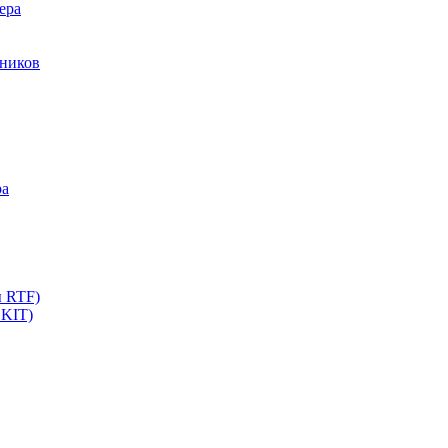
ера
мников
ра
ы RTF)
 KIT)