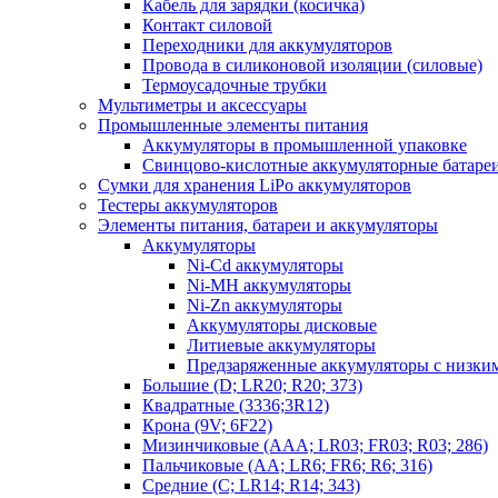
Кабель для зарядки (косичка)
Контакт силовой
Переходники для аккумуляторов
Провода в силиконовой изоляции (силовые)
Термоусадочные трубки
Мультиметры и аксессуары
Промышленные элементы питания
Аккумуляторы в промышленной упаковке
Свинцово-кислотные аккумуляторные батаре
Сумки для хранения LiPo аккумуляторов
Тестеры аккумуляторов
Элементы питания, батареи и аккумуляторы
Аккумуляторы
Ni-Cd аккумуляторы
Ni-MH аккумуляторы
Ni-Zn аккумуляторы
Аккумуляторы дисковые
Литиевые аккумуляторы
Предзаряженные аккумуляторы с низки
Большие (D; LR20; R20; 373)
Квадратные (3336;3R12)
Крона (9V; 6F22)
Мизинчиковые (AAA; LR03; FR03; R03; 286)
Пальчиковые (AA; LR6; FR6; R6; 316)
Средние (C; LR14; R14; 343)