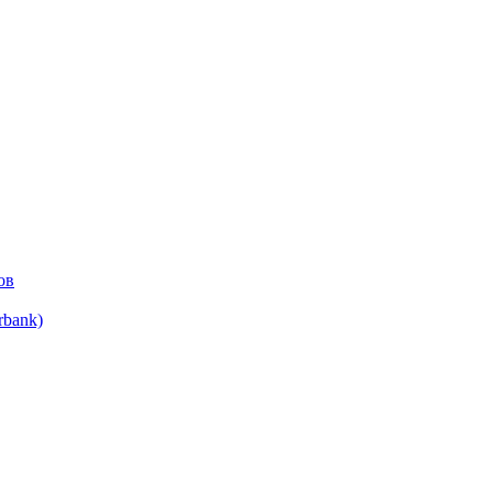
ов
bank)