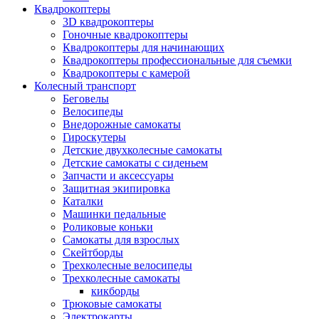
Квадрокоптеры
3D квадрокоптеры
Гоночные квадрокоптеры
Квадрокоптеры для начинающих
Квадрокоптеры профессиональные для съемки
Квадрокоптеры с камерой
Колесный транспорт
Беговелы
Велосипеды
Внедорожные самокаты
Гироскутеры
Детские двухколесные самокаты
Детские самокаты с сиденьем
Запчасти и аксессуары
Защитная экипировка
Каталки
Машинки педальные
Роликовые коньки
Самокаты для взрослых
Скейтборды
Трехколесные велосипеды
Трехколесные самокаты
кикборды
Трюковые самокаты
Электрокарты