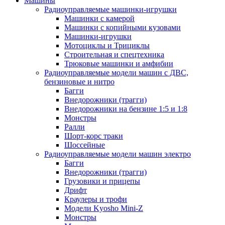
Машины
Радиоуправляемые машинки-игрушки
Машинки с камерой
Машинки с копийными кузовами
Машинки-игрушки
Мотоциклы и Трициклы
Строительная и спецтехника
Трюковые машинки и амфибии
Радиоуправляемые модели машин с ДВС,
бензиновые и нитро
Багги
Внедорожники (трагги)
Внедорожники на бензине 1:5 и 1:8
Монстры
Ралли
Шорт-корс траки
Шоссейные
Радиоуправляемые модели машин электро
Багги
Внедорожники (трагги)
Грузовики и прицепы
Дрифт
Краулеры и трофи
Модели Kyosho Mini-Z
Монстры