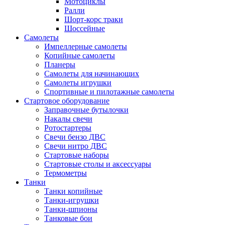
Мотоциклы
Ралли
Шорт-корс траки
Шоссейные
Самолеты
Импеллерные самолеты
Копийные самолеты
Планеры
Самолеты для начинающих
Самолеты игрушки
Спортивные и пилотажные самолеты
Стартовое оборудование
Заправочные бутылочки
Накалы свечи
Ротостартеры
Свечи бензо ДВС
Свечи нитро ДВС
Стартовые наборы
Стартовые столы и аксессуары
Термометры
Танки
Танки копийные
Танки-игрушки
Танки-шпионы
Танковые бои