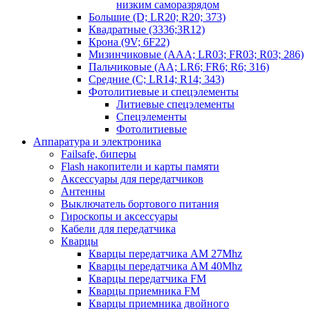
низким саморазрядом
Большие (D; LR20; R20; 373)
Квадратные (3336;3R12)
Крона (9V; 6F22)
Мизинчиковые (AAA; LR03; FR03; R03; 286)
Пальчиковые (AA; LR6; FR6; R6; 316)
Средние (C; LR14; R14; 343)
Фотолитиевые и спецэлементы
Литиевые спецэлементы
Спецэлементы
Фотолитиевые
Аппаратура и электроника
Failsafe, биперы
Flash накопители и карты памяти
Аксессуары для передатчиков
Антенны
Выключатель бортового питания
Гироскопы и аксессуары
Кабели для передатчика
Кварцы
Кварцы передатчика AM 27Mhz
Кварцы передатчика AM 40Mhz
Кварцы передатчика FM
Кварцы приемника FM
Кварцы приемника двойного