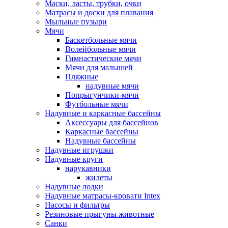
Маски, ласты, трубки, очки
Матрасы и доски для плавания
Мыльные пузыри
Мячи
Баскетбольные мячи
Волейбольные мячи
Гимнастические мячи
Мячи для малышей
Пляжные
надувные мячи
Попрыгунчики-мячи
Футбольные мячи
Надувные и каркасные бассейны
Аксессуары для бассейнов
Каркасные бассейны
Надувные бассейны
Надувные игрушки
Надувные круги
нарукавники
жилеты
Надувные лодки
Надувные матрасы-кровати Intex
Насосы и фильтры
Резиновые прыгуны животные
Санки