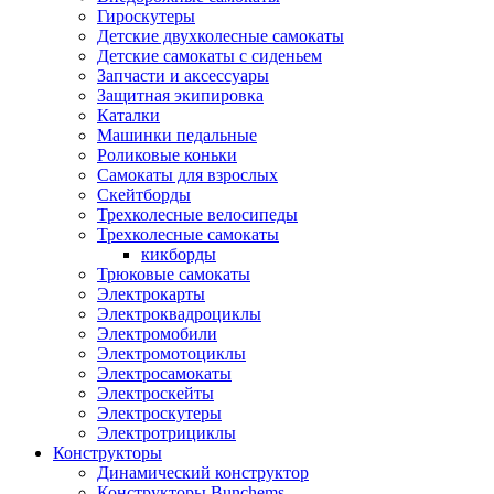
Гироскутеры
Детские двухколесные самокаты
Детские самокаты с сиденьем
Запчасти и аксессуары
Защитная экипировка
Каталки
Машинки педальные
Роликовые коньки
Самокаты для взрослых
Скейтборды
Трехколесные велосипеды
Трехколесные самокаты
кикборды
Трюковые самокаты
Электрокарты
Электроквадроциклы
Электромобили
Электромотоциклы
Электросамокаты
Электроскейты
Электроскутеры
Электротрициклы
Конструкторы
Динамический конструктор
Конструкторы Bunchems