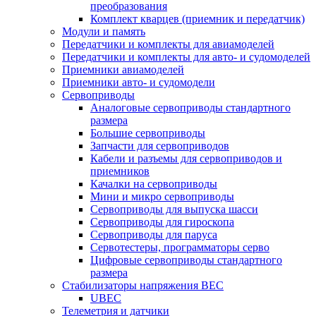
преобразования
Комплект кварцев (приемник и передатчик)
Модули и память
Передатчики и комплекты для авиамоделей
Передатчики и комплекты для авто- и судомоделей
Приемники авиамоделей
Приемники авто- и судомодели
Сервоприводы
Аналоговые сервоприводы стандартного
размера
Большие сервоприводы
Запчасти для сервоприводов
Кабели и разъемы для сервоприводов и
приемников
Качалки на сервоприводы
Мини и микро сервоприводы
Сервоприводы для выпуска шасси
Сервоприводы для гироскопа
Сервоприводы для паруса
Сервотестеры, программаторы серво
Цифровые сервоприводы стандартного
размера
Стабилизаторы напряжения BEC
UBEC
Телеметрия и датчики