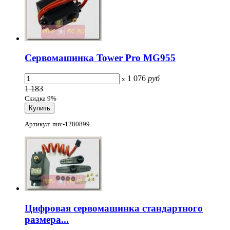
Сервомашинка Tower Pro MG955
1 076
руб
x
1 183
Скидка 9%
Артикул: mrc-1280899
Цифровая сервомашинка стандартного
размера...