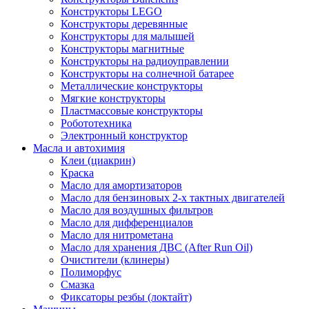
Конструкторы LEGO
Конструкторы деревянные
Конструкторы для малышей
Конструкторы магнитные
Конструкторы на радиоуправлении
Конструкторы на солнечной батарее
Металлические конструкторы
Мягкие конструкторы
Пластмассовые конструкторы
Робототехника
Электронный конструктор
Масла и автохимия
Клеи (циакрин)
Краска
Масло для амортизаторов
Масло для бензиновых 2-х тактных двигателей
Масло для воздушных фильтров
Масло для дифференциалов
Масло для нитрометана
Масло для хранения ДВС (After Run Oil)
Очистители (клинеры)
Полиморфус
Смазка
Фиксаторы резбы (локтайт)