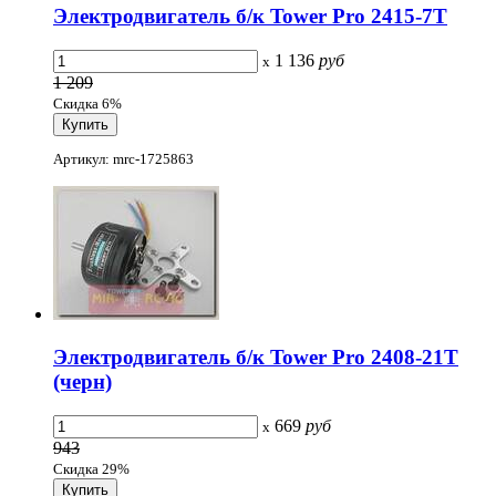
Электродвигатель б/к Tower Pro 2415-7T
1 136
руб
x
1 209
Скидка 6%
Артикул: mrc-1725863
Электродвигатель б/к Tower Pro 2408-21T
(черн)
669
руб
x
943
Скидка 29%