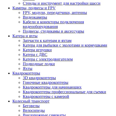
Стенды и инструмент для настройки шасси
Камеры, подвесы и FPV
FPV, модули, передатчики, антенны
Видеокамеры
Кабели и конекторы подключения
видеооборудования
Подвесы, стедикамы и аксессуары
Катера и яхты
Запчасти к катерам и яхтам
Катера для рыбалки с эхолотами и кормушками
Катера игрушки
Катера с ДВС
Катера с электродвигателем
Подводные лодки
Яхты
Квадрокоптеры
3D квадрокоптеры
Гоночные квадрокоптеры
Квадрокоптеры для начинающих
Квадрокоптеры профессиональные для съемки
Квадрокоптеры с камерой
Колесный транспорт
Беговелы
Велосипеды
Внедорожные самокаты