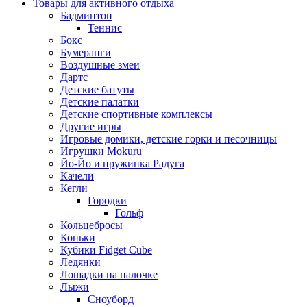
Товары для активного отдыха
Бадминтон
Теннис
Бокс
Бумеранги
Воздушные змеи
Дартс
Детские батуты
Детские палатки
Детские спортивные комплексы
Другие игры
Игровые домики, детские горки и песочницы
Игрушки Mokuru
Йо-Йо и пружинка Радуга
Качели
Кегли
Городки
Гольф
Кольцебросы
Коньки
Кубики Fidget Cube
Ледянки
Лошадки на палочке
Лыжи
Сноуборд