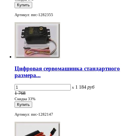
Артикул: mrc-1282355
Цифровая сервомашинка стандартного
размера...
1 184
руб
x
1 768
Скидка 33%
Артикул: mrc-1282147