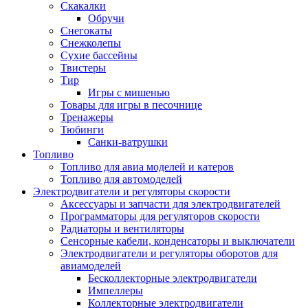
Скакалки
Обручи
Снегокаты
Снежколепы
Сухие бассейны
Твистеры
Тир
Игры с мишенью
Товары для игры в песочнице
Тренажеры
Тюбинги
Санки-ватрушки
Топливо
Топливо для авиа моделей и катеров
Топливо для автомоделей
Электродвигатели и регуляторы скорости
Аксессуары и запчасти для электродвигателей
Программаторы для регуляторов скорости
Радиаторы и вентиляторы
Сенсорные кабели, конденсаторы и выключатели
Электродвигатели и регуляторы оборотов для
авиамоделей
Бесколлекторные электродвигатели
Импеллеры
Коллекторные электродвигатели