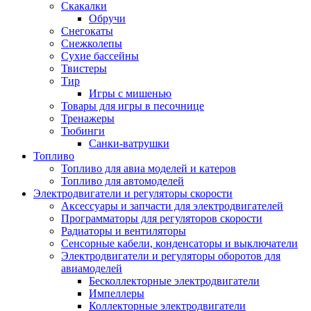
Скакалки
Обручи
Снегокаты
Снежколепы
Сухие бассейны
Твистеры
Тир
Игры с мишенью
Товары для игры в песочнице
Тренажеры
Тюбинги
Санки-ватрушки
Топливо
Топливо для авиа моделей и катеров
Топливо для автомоделей
Электродвигатели и регуляторы скорости
Аксессуары и запчасти для электродвигателей
Программаторы для регуляторов скорости
Радиаторы и вентиляторы
Сенсорные кабели, конденсаторы и выключатели
Электродвигатели и регуляторы оборотов для
авиамоделей
Бесколлекторные электродвигатели
Импеллеры
Коллекторные электродвигатели