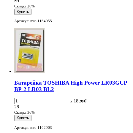
35
Скидка 26%
Артикул: mrc-1164055
Батарейка TOSHIBA High Power LR03GCP
BP-2 LR03 BL2
18
руб
x
28
Скидка 36%
Артикул: mrc-1162963