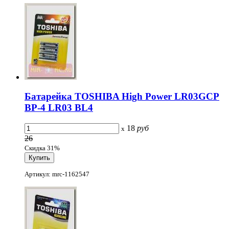
Батарейка TOSHIBA High Power LR03GCP
BP-4 LR03 BL4
18
руб
x
26
Скидка 31%
Артикул: mrc-1162547