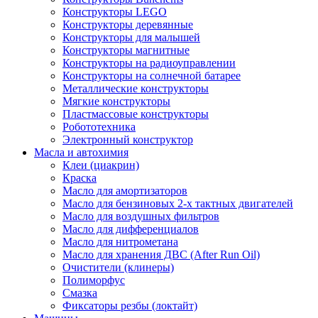
Конструкторы LEGO
Конструкторы деревянные
Конструкторы для малышей
Конструкторы магнитные
Конструкторы на радиоуправлении
Конструкторы на солнечной батарее
Металлические конструкторы
Мягкие конструкторы
Пластмассовые конструкторы
Робототехника
Электронный конструктор
Масла и автохимия
Клеи (циакрин)
Краска
Масло для амортизаторов
Масло для бензиновых 2-х тактных двигателей
Масло для воздушных фильтров
Масло для дифференциалов
Масло для нитрометана
Масло для хранения ДВС (After Run Oil)
Очистители (клинеры)
Полиморфус
Смазка
Фиксаторы резбы (локтайт)