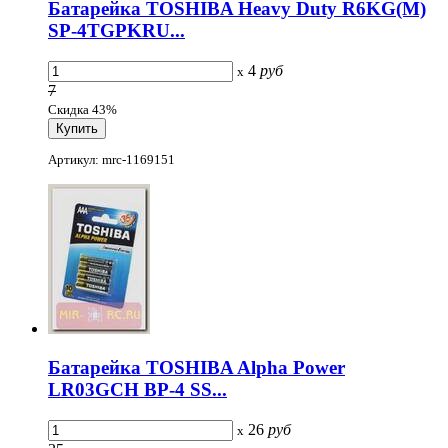
Батарейка TOSHIBA Heavy Duty R6KG(M)
SP-4TGPKRU...
4
руб
x
7
Скидка 43%
Артикул: mrc-1169151
Батарейка TOSHIBA Alpha Power
LR03GCH BP-4 SS...
26
руб
x