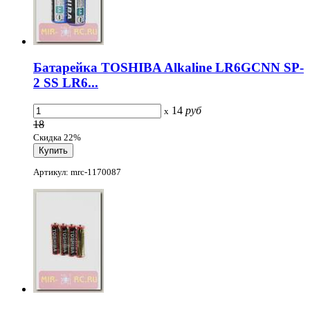
Батарейка TOSHIBA Alkaline LR6GCNN SP-
2 SS LR6...
14
руб
x
18
Скидка 22%
Артикул: mrc-1170087