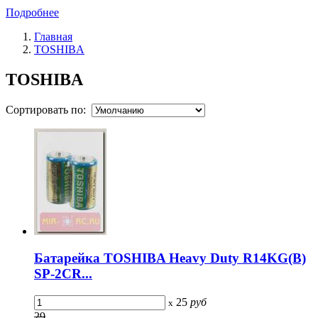
Подробнее
Главная
TOSHIBA
TOSHIBA
Сортировать по:
Батарейка TOSHIBA Heavy Duty R14KG(B)
SP-2CR...
25
руб
x
29