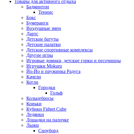
Товары для активного отдыха
Бадминтон
Теннис
Бокс
Бумеранги
Воздушные змеи
Дартс
Детские батуты
Детские палатки
Детские спортивные комплексы
Другие игры
Игровые домики, детские горки и песочницы
Игрушки Mokuru
Йо-Йо и пружинка Радуга
Качели
Кегли
Городки
Гольф
Кольцебросы
Коньки
Кубики Fidget Cube
Ледянки
Лошадки на палочке
Лыжи
Сноуборд