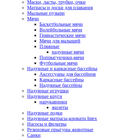
Маски, ласты, трубки, очки
Матрасы и доски для плавания
Мыльные пузыри
Мячи
Баскетбольные мячи
Волейбольные мячи
Гимнастические мячи
Мячи для малышей
Пляжные
надувные мячи
Попрыгунчики-мячи
Футбольные мячи
Надувные и каркасные бассейны
Аксессуары для бассейнов
Каркасные бассейны
Надувные бассейны
Надувные игрушки
Надувные круги
нарукавники
жилеты
Надувные лодки
Надувные матрасы-кровати Intex
Насосы и фильтры
Резиновые прыгуны животные
Санки