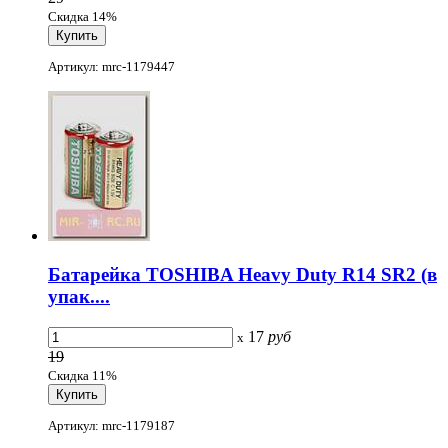
Скидка 14%
Артикул: mrc-1179447
Батарейка TOSHIBA Heavy Duty R14 SR2 (в
упак....
17
руб
x
19
Скидка 11%
Артикул: mrc-1179187