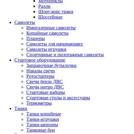
Мотоциклы
Ралли
Шорт-корс траки
Шоссейные
Самолеты
Импеллерные самолеты
Копийные самолеты
Планеры
Самолеты для начинающих
Самолеты игрушки
Спортивные и пилотажные самолеты
Стартовое оборудование
Заправочные бутылочки
Накалы свечи
Ротостартеры
Свечи бензо ДВС
Свечи нитро ДВС
Стартовые наборы
Стартовые столы и аксессуары
Термометры
Танки
Танки копийные
Танки-игрушки
Танки-шпионы
Танковые бои