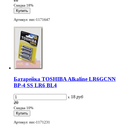
Скидка 18%
Артикул: mrc-1171647
Батарейка TOSHIBA Alkaline LR6GCNN
BP-4 SS LR6 BL4
18
руб
x
20
Скидка 10%
Артикул: mrc-1171231