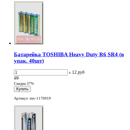
Батарейка TOSHIBA Heavy Duty R6 SR4 (в
упак. 40шт)
12
руб
x
19
Скидка 37%
Артикул: mrc-1170919