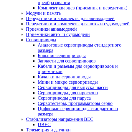
преобразования
Комплект кварцев (приемник и передатчик)
Модули и память
Передатчики и комплекты для авиамоделей
Передатчики и комплекты для авто- и судомоделей
Приемники авиамоделей
Приемники авто- и судомодели
Сервоприводы
Аналоговые сервоприводы стандартного
размера
Большие сервоприводы
Запчасти для сервоприводов
Кабели и разъемы для сервоприводов и
приемников
Качалки на сервоприводы
Мини и микро сервоприводы
Сервоприводы для выпуска шасси
Сервоприводы для гироскопа
Сервоприводы для паруса
Сервотестеры, программаторы серво
Цифровые сервоприводы стандартного
размера
Стабилизаторы напряжения BEC
UBEC
Телеметрия и датчики