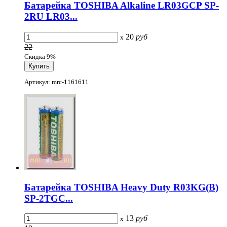
Батарейка TOSHIBA Alkaline LR03GCP SP-
2RU LR03...
20
руб
x
22
Скидка 9%
Артикул: mrc-1161611
Батарейка TOSHIBA Heavy Duty R03KG(B)
SP-2TGC...
13
руб
x