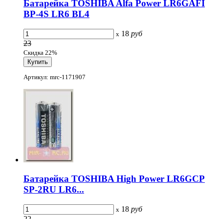
Батарейка TOSHIBA Alfa Power LR6GAFI
BP-4S LR6 BL4
18
руб
x
23
Скидка 22%
Артикул: mrc-1171907
Батарейка TOSHIBA High Power LR6GCP
SP-2RU LR6...
18
руб
x
22