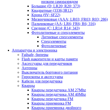
низким саморазрядом
Большие (D; LR20; R20; 373)
Квадратные (3336;3R12)
Крона (9V; 6F22)
Мизинчиковые (AAA; LR03; FR03; R03; 286)
Пальчиковые (AA; LR6; FR6; R6; 316)
Средние (C; LR14; R14; 343)
Фотолитиевые и спецэлементы
Литиевые спецэлементы
Спецэлементы
Фотолитиевые
Аппаратура и электроника
Failsafe, биперы
Flash накопители и карты памяти
Аксессуары для передатчиков
Антенны
Выключатель бортового питания
Гироскопы и аксессуары
Кабели для передатчика
Кварцы
Кварцы передатчика AM 27Mhz
Кварцы передатчика AM 40Mhz
Кварцы передатчика FM
Кварцы приемника FM
Кварцы приемника двойного