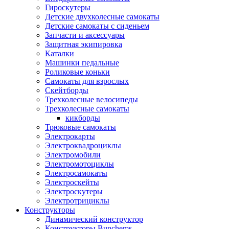
Гироскутеры
Детские двухколесные самокаты
Детские самокаты с сиденьем
Запчасти и аксессуары
Защитная экипировка
Каталки
Машинки педальные
Роликовые коньки
Самокаты для взрослых
Скейтборды
Трехколесные велосипеды
Трехколесные самокаты
кикборды
Трюковые самокаты
Электрокарты
Электроквадроциклы
Электромобили
Электромотоциклы
Электросамокаты
Электроскейты
Электроскутеры
Электротрициклы
Конструкторы
Динамический конструктор
Конструкторы Bunchems