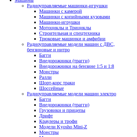
Машины
Радиоуправляемые машинки-игрушки
Машинки с камерой
Машинки с копийными кузовами
Машинки-игрушки
Мотоциклы и Трициклы
Строительная и спецтехника
Трюковые машинки и амфибии
Радиоуправляемые модели машин с ДВС,
бензиновые и нитро
Багги
Внедорожники (трагги)
Внедорожники на бензине 1:5 и 1:8
Монстры
Ралли
Шорт-корс траки
Шоссейные
Радиоуправляемые модели машин электро
Багги
Внедорожники (трагги)
Грузовики и прицепы
Дрифт
Краулеры и трофи
Модели Kyosho Mini-Z
Монстры