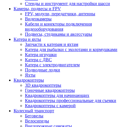
Стенды и инструмент для настройки шасси
Камеры, подвесы и FPV
FPV, модули, передатчики, антенны
Видеокамеры
Кабели и конекторы подключения
видеооборудования
Подвесы, стедикамы и аксессуары
Катера и яхты
Запчасти к катерам и яхтам
Катера для рыбалки с эхолотами и кормушками
Катера игрушки
Катера с ДВС
Катера с электродвигателем
Подводные лодки
Яхты
Квадрокоптеры
3D квадрокоптеры
Гоночные квадрокоптеры
Квадрокоптеры для начинающих
Квадрокоптеры профессиональные для съемки
Квадрокоптеры с камерой
Колесный транспорт
Беговелы
Велосипеды
Внедорожные самокаты