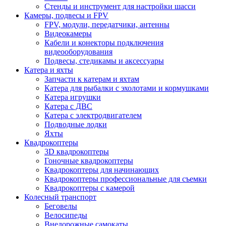
Стенды и инструмент для настройки шасси
Камеры, подвесы и FPV
FPV, модули, передатчики, антенны
Видеокамеры
Кабели и конекторы подключения
видеооборудования
Подвесы, стедикамы и аксессуары
Катера и яхты
Запчасти к катерам и яхтам
Катера для рыбалки с эхолотами и кормушками
Катера игрушки
Катера с ДВС
Катера с электродвигателем
Подводные лодки
Яхты
Квадрокоптеры
3D квадрокоптеры
Гоночные квадрокоптеры
Квадрокоптеры для начинающих
Квадрокоптеры профессиональные для съемки
Квадрокоптеры с камерой
Колесный транспорт
Беговелы
Велосипеды
Внедорожные самокаты