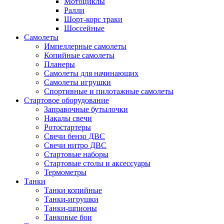
Мотоциклы
Ралли
Шорт-корс траки
Шоссейные
Самолеты
Импеллерные самолеты
Копийные самолеты
Планеры
Самолеты для начинающих
Самолеты игрушки
Спортивные и пилотажные самолеты
Стартовое оборудование
Заправочные бутылочки
Накалы свечи
Ротостартеры
Свечи бензо ДВС
Свечи нитро ДВС
Стартовые наборы
Стартовые столы и аксессуары
Термометры
Танки
Танки копийные
Танки-игрушки
Танки-шпионы
Танковые бои