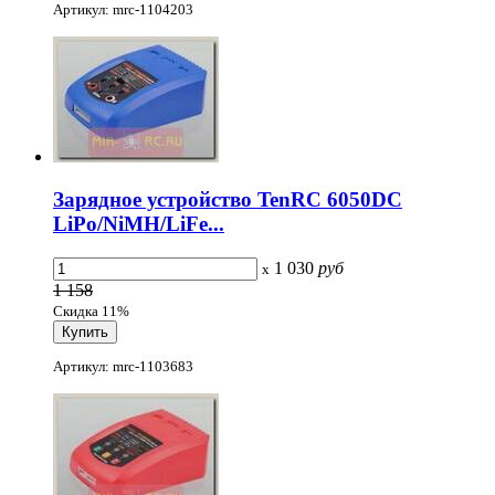
Артикул: mrc-1104203
Зарядное устройство TenRC 6050DC
LiPo/NiMH/LiFe...
1 030
руб
x
1 158
Скидка 11%
Артикул: mrc-1103683