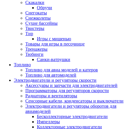
Скакалки
Обручи
Снегокаты
Снежколепы
Сухие бассейны
Твистеры
Тир
Игры с мишенью
Товары для игры в песочнице
Тренажеры
Тюбинги
Санки-ватрушки
Топливо
Топливо для авиа моделей и катеров
Топливо для автомоделей
Электродвигатели и регуляторы скорости
Аксессуары и запчасти для электродвигателей
Программаторы для регуляторов скорости
Радиаторы и вентиляторы
Сенсорные кабели, конденсаторы и выключатели
Электродвигатели и регуляторы оборотов для
авиамоделей
Бесколлекторные электродвигатели
Импеллеры
Коллекторные электродвигатели