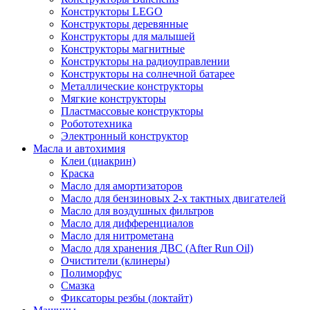
Конструкторы LEGO
Конструкторы деревянные
Конструкторы для малышей
Конструкторы магнитные
Конструкторы на радиоуправлении
Конструкторы на солнечной батарее
Металлические конструкторы
Мягкие конструкторы
Пластмассовые конструкторы
Робототехника
Электронный конструктор
Масла и автохимия
Клеи (циакрин)
Краска
Масло для амортизаторов
Масло для бензиновых 2-х тактных двигателей
Масло для воздушных фильтров
Масло для дифференциалов
Масло для нитрометана
Масло для хранения ДВС (After Run Oil)
Очистители (клинеры)
Полиморфус
Смазка
Фиксаторы резбы (локтайт)