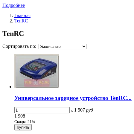
Подробнее
Главная
TenRC
TenRC
Сортировать по:
Универсальное зарядное устройство TenRC...
1 507
руб
x
1 908
Скидка 21%