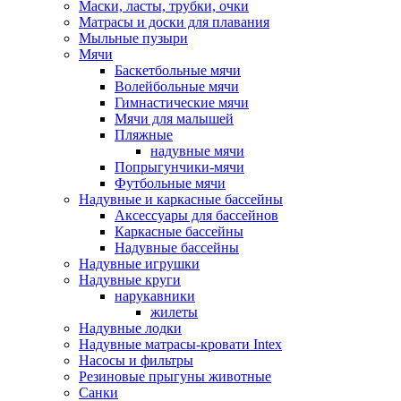
Маски, ласты, трубки, очки
Матрасы и доски для плавания
Мыльные пузыри
Мячи
Баскетбольные мячи
Волейбольные мячи
Гимнастические мячи
Мячи для малышей
Пляжные
надувные мячи
Попрыгунчики-мячи
Футбольные мячи
Надувные и каркасные бассейны
Аксессуары для бассейнов
Каркасные бассейны
Надувные бассейны
Надувные игрушки
Надувные круги
нарукавники
жилеты
Надувные лодки
Надувные матрасы-кровати Intex
Насосы и фильтры
Резиновые прыгуны животные
Санки