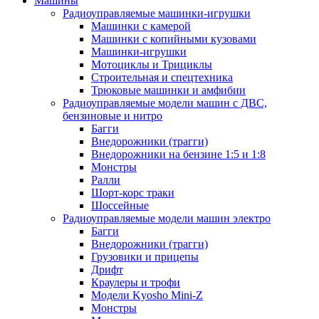
Машины
Радиоуправляемые машинки-игрушки
Машинки с камерой
Машинки с копийными кузовами
Машинки-игрушки
Мотоциклы и Трициклы
Строительная и спецтехника
Трюковые машинки и амфибии
Радиоуправляемые модели машин с ДВС,
бензиновые и нитро
Багги
Внедорожники (трагги)
Внедорожники на бензине 1:5 и 1:8
Монстры
Ралли
Шорт-корс траки
Шоссейные
Радиоуправляемые модели машин электро
Багги
Внедорожники (трагги)
Грузовики и прицепы
Дрифт
Краулеры и трофи
Модели Kyosho Mini-Z
Монстры