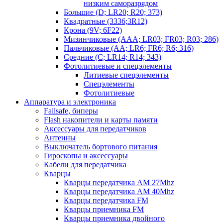
низким саморазрядом
Большие (D; LR20; R20; 373)
Квадратные (3336;3R12)
Крона (9V; 6F22)
Мизинчиковые (AAA; LR03; FR03; R03; 286)
Пальчиковые (AA; LR6; FR6; R6; 316)
Средние (C; LR14; R14; 343)
Фотолитиевые и спецэлементы
Литиевые спецэлементы
Спецэлементы
Фотолитиевые
Аппаратура и электроника
Failsafe, биперы
Flash накопители и карты памяти
Аксессуары для передатчиков
Антенны
Выключатель бортового питания
Гироскопы и аксессуары
Кабели для передатчика
Кварцы
Кварцы передатчика AM 27Mhz
Кварцы передатчика AM 40Mhz
Кварцы передатчика FM
Кварцы приемника FM
Кварцы приемника двойного