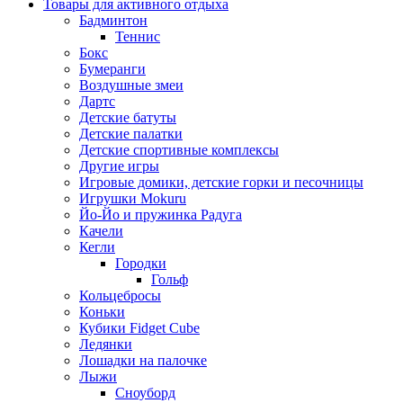
Товары для активного отдыха
Бадминтон
Теннис
Бокс
Бумеранги
Воздушные змеи
Дартс
Детские батуты
Детские палатки
Детские спортивные комплексы
Другие игры
Игровые домики, детские горки и песочницы
Игрушки Mokuru
Йо-Йо и пружинка Радуга
Качели
Кегли
Городки
Гольф
Кольцебросы
Коньки
Кубики Fidget Cube
Ледянки
Лошадки на палочке
Лыжи
Сноуборд