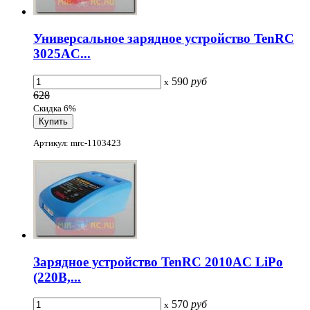
Универсальное зарядное устройство TenRC
3025AC...
590
руб
x
628
Скидка 6%
Артикул: mrc-1103423
Зарядное устройство TenRC 2010AC LiPo
(220В,...
570
руб
x