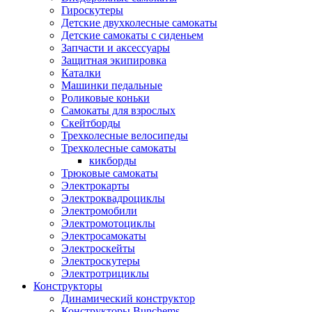
Гироскутеры
Детские двухколесные самокаты
Детские самокаты с сиденьем
Запчасти и аксессуары
Защитная экипировка
Каталки
Машинки педальные
Роликовые коньки
Самокаты для взрослых
Скейтборды
Трехколесные велосипеды
Трехколесные самокаты
кикборды
Трюковые самокаты
Электрокарты
Электроквадроциклы
Электромобили
Электромотоциклы
Электросамокаты
Электроскейты
Электроскутеры
Электротрициклы
Конструкторы
Динамический конструктор
Конструкторы Bunchems