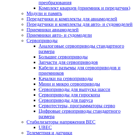
преобразования
Комплект кварцев (приемник и передатчик)
Модули и память
Передатчики и комплекты для авиамоделей
Передатчики и комплекты для авто- и судомоделей
Приемники авиамоделей
Приемники авто- и судомодели
Сервоприводы
Аналоговые сервоприводы стандартного
размера
Большие сервоприводы
Запчасти для сервоприводов
Кабели и разъемы для сервоприводов и
приемников
Качалки на сервоприводы
Мини и микро сервоприводы
Сервоприводы для выпуска шасси
Сервоприводы для гироскопа
Сервоприводы для паруса
Сервотестеры, программаторы серво
Цифровые сервоприводы стандартного
размера
Стабилизаторы напряжения BEC
UBEC
Телеметрия и датчики