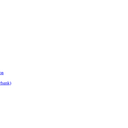
ов
bank)