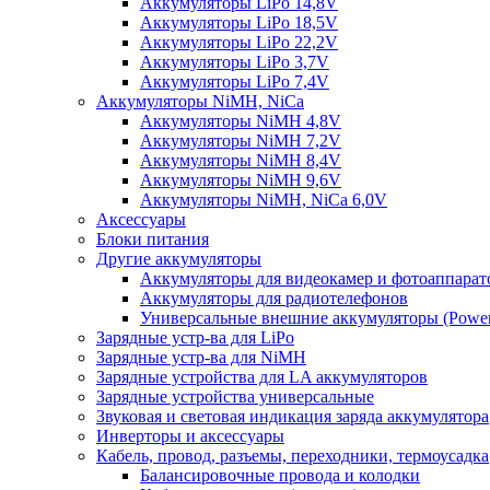
Аккумуляторы LiPo 14,8V
Аккумуляторы LiPo 18,5V
Аккумуляторы LiPo 22,2V
Аккумуляторы LiPo 3,7V
Аккумуляторы LiPo 7,4V
Аккумуляторы NiMH, NiCa
Аккумуляторы NiMH 4,8V
Аккумуляторы NiMH 7,2V
Аккумуляторы NiMH 8,4V
Аккумуляторы NiMH 9,6V
Аккумуляторы NiMH, NiCa 6,0V
Аксессуары
Блоки питания
Другие аккумуляторы
Аккумуляторы для видеокамер и фотоаппарат
Аккумуляторы для радиотелефонов
Универсальные внешние аккумуляторы (Power
Зарядные устр-ва для LiPo
Зарядные устр-ва для NiMH
Зарядные устройства для LA аккумуляторов
Зарядные устройства универсальные
Звуковая и световая индикация заряда аккумулятора
Инверторы и аксессуары
Кабель, провод, разъемы, переходники, термоусадка
Балансировочные провода и колодки