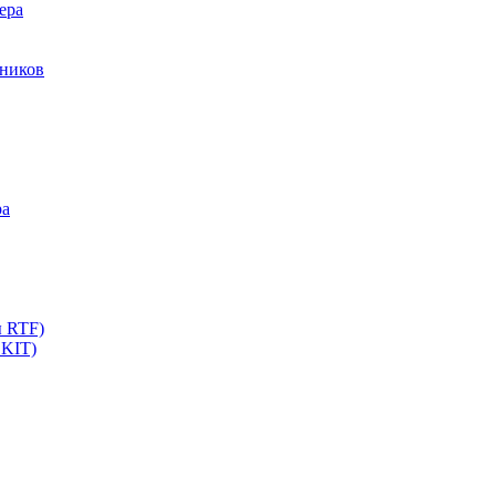
ера
мников
ра
ы RTF)
 KIT)