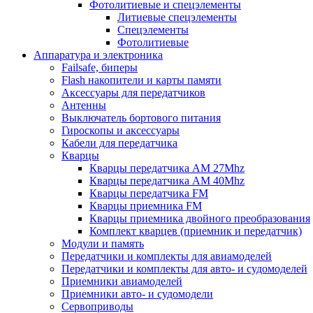
Фотолитиевые и спецэлементы
Литиевые спецэлементы
Спецэлементы
Фотолитиевые
Аппаратура и электроника
Failsafe, биперы
Flash накопители и карты памяти
Аксессуары для передатчиков
Антенны
Выключатель бортового питания
Гироскопы и аксессуары
Кабели для передатчика
Кварцы
Кварцы передатчика AM 27Mhz
Кварцы передатчика AM 40Mhz
Кварцы передатчика FM
Кварцы приемника FM
Кварцы приемника двойного преобразования
Комплект кварцев (приемник и передатчик)
Модули и память
Передатчики и комплекты для авиамоделей
Передатчики и комплекты для авто- и судомоделей
Приемники авиамоделей
Приемники авто- и судомодели
Сервоприводы