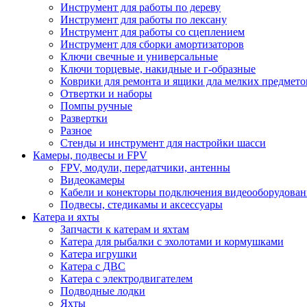
Инструмент для работы по дереву
Инструмент для работы по лексану
Инструмент для работы со сцеплением
Инструмент для сборки амортизаторов
Ключи свечные и универсальные
Ключи торцевые, накидные и г-образные
Коврики для ремонта и ящики дла мелких предмето
Отвертки и наборы
Помпы ручные
Развертки
Разное
Стенды и инструмент для настройки шасси
Камеры, подвесы и FPV
FPV, модули, передатчики, антенны
Видеокамеры
Кабели и конекторы подключения видеооборудован
Подвесы, стедикамы и аксессуары
Катера и яхты
Запчасти к катерам и яхтам
Катера для рыбалки с эхолотами и кормушками
Катера игрушки
Катера с ДВС
Катера с электродвигателем
Подводные лодки
Яхты