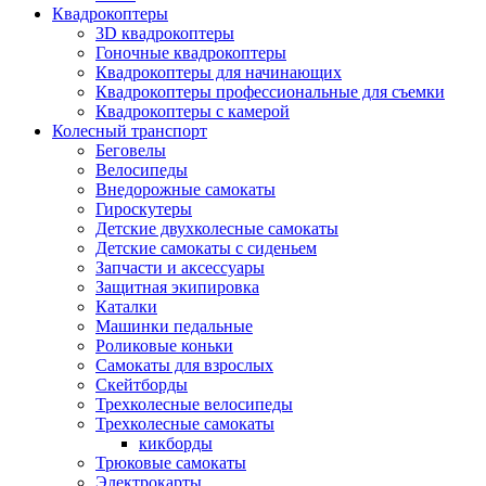
Квадрокоптеры
3D квадрокоптеры
Гоночные квадрокоптеры
Квадрокоптеры для начинающих
Квадрокоптеры профессиональные для съемки
Квадрокоптеры с камерой
Колесный транспорт
Беговелы
Велосипеды
Внедорожные самокаты
Гироскутеры
Детские двухколесные самокаты
Детские самокаты с сиденьем
Запчасти и аксессуары
Защитная экипировка
Каталки
Машинки педальные
Роликовые коньки
Самокаты для взрослых
Скейтборды
Трехколесные велосипеды
Трехколесные самокаты
кикборды
Трюковые самокаты
Электрокарты