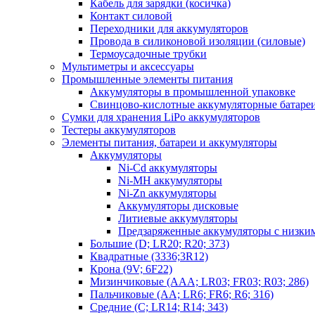
Кабель для зарядки (косичка)
Контакт силовой
Переходники для аккумуляторов
Провода в силиконовой изоляции (силовые)
Термоусадочные трубки
Мультиметры и аксессуары
Промышленные элементы питания
Аккумуляторы в промышленной упаковке
Свинцово-кислотные аккумуляторные батаре
Сумки для хранения LiPo аккумуляторов
Тестеры аккумуляторов
Элементы питания, батареи и аккумуляторы
Аккумуляторы
Ni-Cd аккумуляторы
Ni-MH аккумуляторы
Ni-Zn аккумуляторы
Аккумуляторы дисковые
Литиевые аккумуляторы
Предзаряженные аккумуляторы с низки
Большие (D; LR20; R20; 373)
Квадратные (3336;3R12)
Крона (9V; 6F22)
Мизинчиковые (AAA; LR03; FR03; R03; 286)
Пальчиковые (AA; LR6; FR6; R6; 316)
Средние (C; LR14; R14; 343)