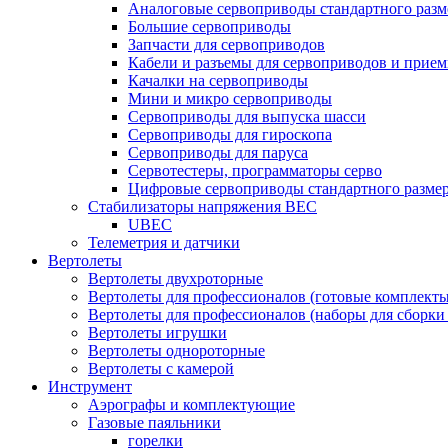
Аналоговые сервоприводы стандартного разм
Большие сервоприводы
Запчасти для сервоприводов
Кабели и разъемы для сервоприводов и прие
Качалки на сервоприводы
Мини и микро сервоприводы
Сервоприводы для выпуска шасси
Сервоприводы для гироскопа
Сервоприводы для паруса
Сервотестеры, программаторы серво
Цифровые сервоприводы стандартного разме
Стабилизаторы напряжения BEC
UBEC
Телеметрия и датчики
Вертолеты
Вертолеты двухроторные
Вертолеты для профессионалов (готовые комплект
Вертолеты для профессионалов (наборы для сборки
Вертолеты игрушки
Вертолеты однороторные
Вертолеты с камерой
Инструмент
Аэрографы и комплектующие
Газовые паяльники
горелки