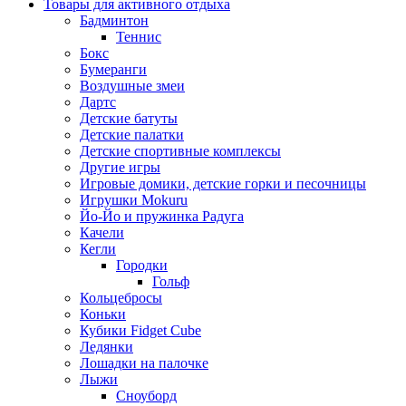
Товары для активного отдыха
Бадминтон
Теннис
Бокс
Бумеранги
Воздушные змеи
Дартс
Детские батуты
Детские палатки
Детские спортивные комплексы
Другие игры
Игровые домики, детские горки и песочницы
Игрушки Mokuru
Йо-Йо и пружинка Радуга
Качели
Кегли
Городки
Гольф
Кольцебросы
Коньки
Кубики Fidget Cube
Ледянки
Лошадки на палочке
Лыжи
Сноуборд