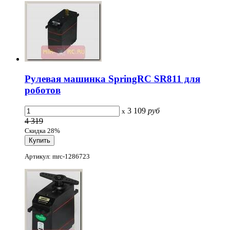
Рулевая машинка SpringRC SR811 для
роботов
3 109
руб
x
4 319
Скидка 28%
Артикул: mrc-1286723