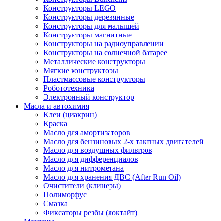
Конструкторы LEGO
Конструкторы деревянные
Конструкторы для малышей
Конструкторы магнитные
Конструкторы на радиоуправлении
Конструкторы на солнечной батарее
Металлические конструкторы
Мягкие конструкторы
Пластмассовые конструкторы
Робототехника
Электронный конструктор
Масла и автохимия
Клеи (циакрин)
Краска
Масло для амортизаторов
Масло для бензиновых 2-х тактных двигателей
Масло для воздушных фильтров
Масло для дифференциалов
Масло для нитрометана
Масло для хранения ДВС (After Run Oil)
Очистители (клинеры)
Полиморфус
Смазка
Фиксаторы резбы (локтайт)