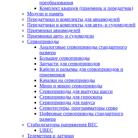
преобразования
Комплект кварцев (приемник и передатчик)
Модули и память
Передатчики и комплекты для авиамоделей
Передатчики и комплекты для авто- и судомоделей
Приемники авиамоделей
Приемники авто- и судомодели
Сервоприводы
Аналоговые сервоприводы стандартного
размера
Большие сервоприводы
Запчасти для сервоприводов
Кабели и разъемы для сервоприводов и
приемников
Качалки на сервоприводы
Мини и микро сервоприводы
Сервоприводы для выпуска шасси
Сервоприводы для гироскопа
Сервоприводы для паруса
Сервотестеры, программаторы серво
Цифровые сервоприводы стандартного
размера
Стабилизаторы напряжения BEC
UBEC
Телеметрия и датчики