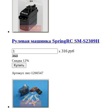
Рулевая машинка SpringRC SM-S2309H
316
руб
x
360
Скидка 12%
Артикул: mrc-1266547