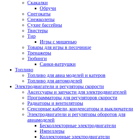
Скакалки
Обручи
Снегокаты
Снежколепы
Сухие бассейны
Твистеры
Тир
Игры с мишенью
Товары для игры в песочнице
Тренажеры
Тюбинги
Санки-ватрушки
Топливо
Топливо для авиа моделей и катеров
Топливо для автомоделей
Электродвигатели и регуляторы скорости
Аксессуары и запчасти для электродвигателей
Программаторы для регуляторов скорости
Радиаторы и вентиляторы
Сенсорные кабели, конденсаторы и выключатели
Электродвигатели и регуляторы оборотов для
авиамоделей
Бесколлекторные электродвигатели
Импеллеры
Коллекторные электродвигатели