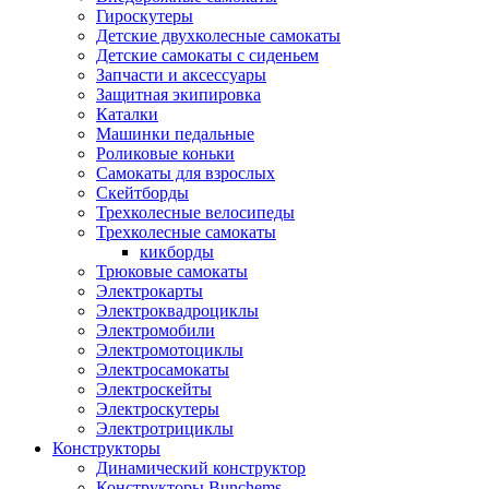
Гироскутеры
Детские двухколесные самокаты
Детские самокаты с сиденьем
Запчасти и аксессуары
Защитная экипировка
Каталки
Машинки педальные
Роликовые коньки
Самокаты для взрослых
Скейтборды
Трехколесные велосипеды
Трехколесные самокаты
кикборды
Трюковые самокаты
Электрокарты
Электроквадроциклы
Электромобили
Электромотоциклы
Электросамокаты
Электроскейты
Электроскутеры
Электротрициклы
Конструкторы
Динамический конструктор
Конструкторы Bunchems