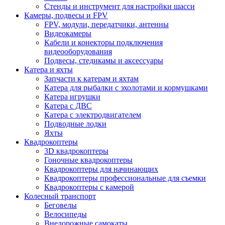
Стенды и инструмент для настройки шасси
Камеры, подвесы и FPV
FPV, модули, передатчики, антенны
Видеокамеры
Кабели и конекторы подключения
видеооборудования
Подвесы, стедикамы и аксессуары
Катера и яхты
Запчасти к катерам и яхтам
Катера для рыбалки с эхолотами и кормушками
Катера игрушки
Катера с ДВС
Катера с электродвигателем
Подводные лодки
Яхты
Квадрокоптеры
3D квадрокоптеры
Гоночные квадрокоптеры
Квадрокоптеры для начинающих
Квадрокоптеры профессиональные для съемки
Квадрокоптеры с камерой
Колесный транспорт
Беговелы
Велосипеды
Внедорожные самокаты