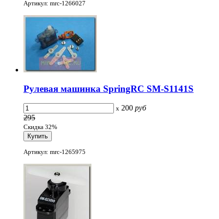
Артикул: mrc-1266027
Рулевая машинка SpringRC SM-S1141S
200
руб
x
295
Скидка 32%
Артикул: mrc-1265975