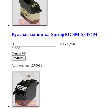
Рулевая машинка SpringRC SM-S3471M
2 124
руб
x
2 309
Скидка 8%
Артикул: mrc-1276011