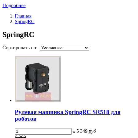
Подробнее
Главная
SpringRC
SpringRC
Сортировать по:
Рулевая машинка SpringRC SR518 для
роботов
5 349
руб
x
6 368