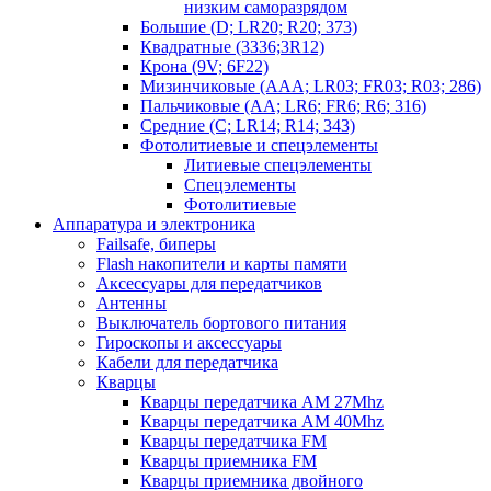
низким саморазрядом
Большие (D; LR20; R20; 373)
Квадратные (3336;3R12)
Крона (9V; 6F22)
Мизинчиковые (AAA; LR03; FR03; R03; 286)
Пальчиковые (AA; LR6; FR6; R6; 316)
Средние (C; LR14; R14; 343)
Фотолитиевые и спецэлементы
Литиевые спецэлементы
Спецэлементы
Фотолитиевые
Аппаратура и электроника
Failsafe, биперы
Flash накопители и карты памяти
Аксессуары для передатчиков
Антенны
Выключатель бортового питания
Гироскопы и аксессуары
Кабели для передатчика
Кварцы
Кварцы передатчика AM 27Mhz
Кварцы передатчика AM 40Mhz
Кварцы передатчика FM
Кварцы приемника FM
Кварцы приемника двойного