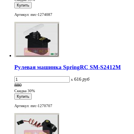
Артикул: mrc-1274087
Рулевая машинка SpringRC SM-S2412M
616
руб
x
880
Скидка 30%
Артикул: mrc-1270707