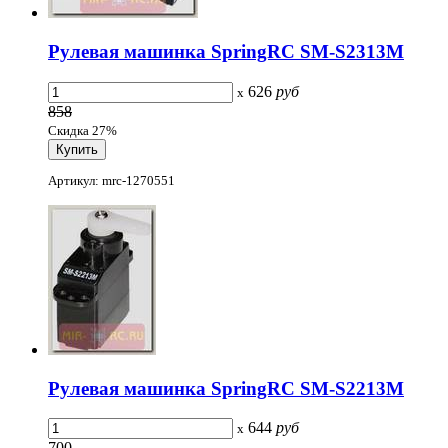
Рулевая машинка SpringRC SM-S2313M
626
руб
x
858
Скидка 27%
Артикул: mrc-1270551
Рулевая машинка SpringRC SM-S2213M
644
руб
x
700