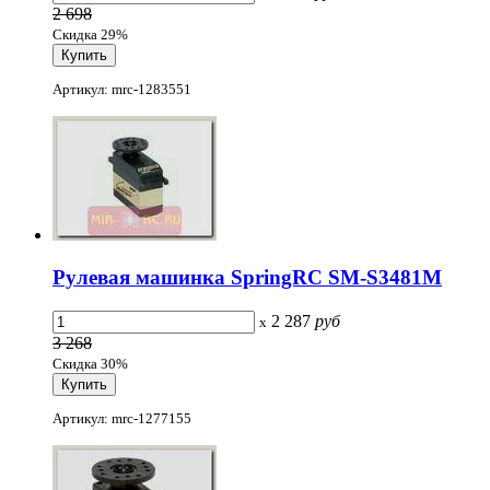
2 698
Скидка 29%
Артикул: mrc-1283551
Рулевая машинка SpringRC SM-S3481M
2 287
руб
x
3 268
Скидка 30%
Артикул: mrc-1277155