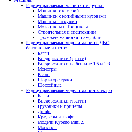
Машины
Радиоуправляемые машинки-игрушки
Машинки с камерой
Машинки с копийными кузовами
Машинки-игрушки
Мотоциклы и Трициклы
Строительная и спецтехника
Трюковые машинки и амфибии
Радиоуправляемые модели машин с ДВС,
бензиновые и нитро
Багги
Внедорожники (трагги)
Внедорожники на бензине 1:5 и 1:8
Монстры
Ралли
Шорт-корс траки
Шоссейные
Радиоуправляемые модели машин электро
Багги
Внедорожники (трагги)
Грузовики и прицепы
Дрифт
Краулеры и трофи
Модели Kyosho Mini-Z
Монстры