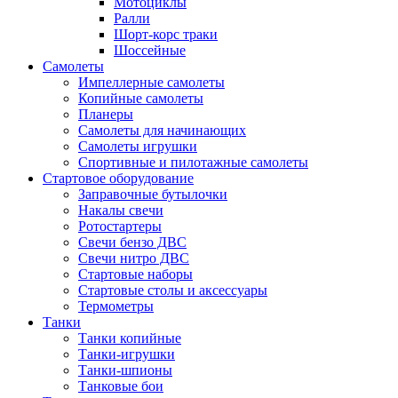
Мотоциклы
Ралли
Шорт-корс траки
Шоссейные
Самолеты
Импеллерные самолеты
Копийные самолеты
Планеры
Самолеты для начинающих
Самолеты игрушки
Спортивные и пилотажные самолеты
Стартовое оборудование
Заправочные бутылочки
Накалы свечи
Ротостартеры
Свечи бензо ДВС
Свечи нитро ДВС
Стартовые наборы
Стартовые столы и аксессуары
Термометры
Танки
Танки копийные
Танки-игрушки
Танки-шпионы
Танковые бои