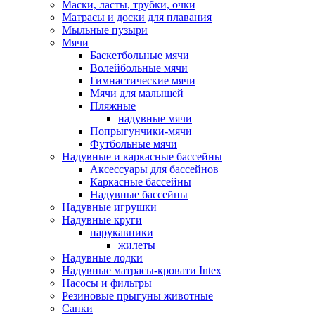
Маски, ласты, трубки, очки
Матрасы и доски для плавания
Мыльные пузыри
Мячи
Баскетбольные мячи
Волейбольные мячи
Гимнастические мячи
Мячи для малышей
Пляжные
надувные мячи
Попрыгунчики-мячи
Футбольные мячи
Надувные и каркасные бассейны
Аксессуары для бассейнов
Каркасные бассейны
Надувные бассейны
Надувные игрушки
Надувные круги
нарукавники
жилеты
Надувные лодки
Надувные матрасы-кровати Intex
Насосы и фильтры
Резиновые прыгуны животные
Санки