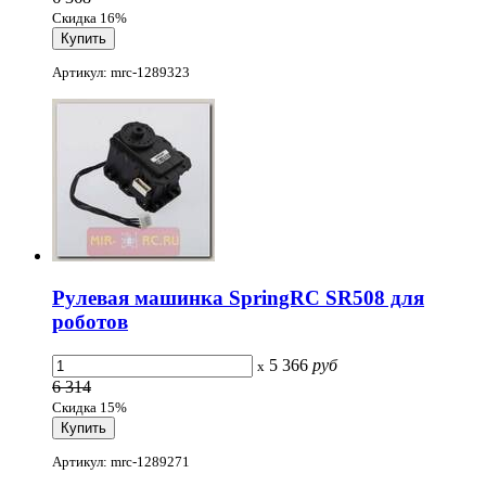
Скидка 16%
Артикул: mrc-1289323
Рулевая машинка SpringRC SR508 для
роботов
5 366
руб
x
6 314
Скидка 15%
Артикул: mrc-1289271