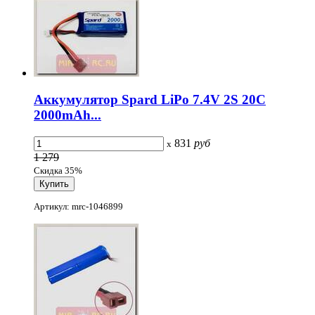
Аккумулятор Spard LiPo 7.4V 2S 20C
2000mAh...
831
руб
x
1 279
Скидка 35%
Артикул: mrc-1046899