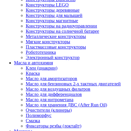
Конструкторы LEGO
Конструкторы деревянные
Конструкторы для малышей
Конструкторы магнитные
Конструкторы на радиоуправлении
Конструкторы на солнечной батарее
Металлические конструкторы
Мягкие конструкторы
Пластмассовые конструкторы
Робототехника
Электронный конструктор
Масла и автохимия
Клеи (циакрин)
Краска
Масло для амортизаторов
Масло для бензиновых 2-х тактных двигателей
Масло для воздушных фильтров
Масло для дифференциалов
Масло для нитрометана
Масло для хранения ДВС (After Run Oil)
Очистители (клинеры)
Полиморфус
Смазка
Фиксаторы резбы (локтайт)