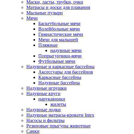
Маски, ласты, трубки, очки
Матрасы и доски для плавания
Мыльные пузыри
Мячи
Баскетбольные мячи
Волейбольные мячи
Гимнастические мячи
Мячи для малышей
Пляжные
надувные мячи
Попрыгунчики-мячи
Футбольные мячи
Надувные и каркасные бассейны
Аксессуары для бассейнов
Каркасные бассейны
Надувные бассейны
Надувные игрушки
Надувные круги
нарукавники
жилеты
Надувные лодки
Надувные матрасы-кровати Intex
Насосы и фильтры
Резиновые прыгуны животные
Санки