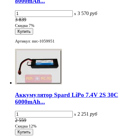
8000mAh...
3 570
руб
x
3 839
Скидка 7%
Артикул: mrc-1059951
Аккумулятор Spard LiPo 7.4V 2S 30C
6000mAh...
2 251
руб
x
2 559
Скидка 12%