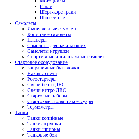
Мотоциклы
Ралли
Шорт-корс траки
Шоссейные
Самолеты
Импеллерные самолеты
Копийные самолеты
Планеры
Самолеты для начинающих
Самолеты игрушки
Спортивные и пилотажные самолеты
Стартовое оборудование
Заправочные бутылочки
Накалы свечи
Ротостартеры
Свечи бензо ДВС
Свечи нитро ДВС
Стартовые наборы
Стартовые столы и аксессуары
Термометры
Танки
Танки копийные
Танки-игрушки
Танки-шпионы
Танковые бои