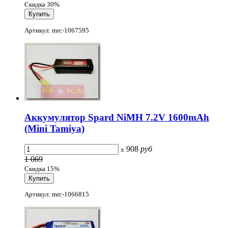
Скидка 30%
Артикул: mrc-1067595
Аккумулятор Spard NiMH 7.2V 1600mAh
(Mini Tamiya)
908
руб
x
1 069
Скидка 15%
Артикул: mrc-1066815