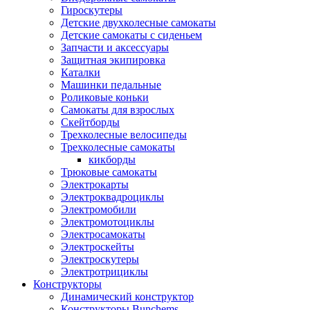
Гироскутеры
Детские двухколесные самокаты
Детские самокаты с сиденьем
Запчасти и аксессуары
Защитная экипировка
Каталки
Машинки педальные
Роликовые коньки
Самокаты для взрослых
Скейтборды
Трехколесные велосипеды
Трехколесные самокаты
кикборды
Трюковые самокаты
Электрокарты
Электроквадроциклы
Электромобили
Электромотоциклы
Электросамокаты
Электроскейты
Электроскутеры
Электротрициклы
Конструкторы
Динамический конструктор
Конструкторы Bunchems