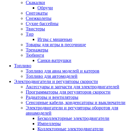
Скакалки
Обручи
Снегокаты
Снежколепы
Сухие бассейны
Твистеры
Тир
Игры с мишенью
Товары для игры в песочнице
Тренажеры
Тюбинги
Санки-ватрушки
Топливо
Топливо для авиа моделей и катеров
Топливо для автомоделей
Электродвигатели и регуляторы скорости
Аксессуары и запчасти для электродвигателей
Программаторы для регуляторов скорости
Радиаторы и вентиляторы
Сенсорные кабели, конденсаторы и выключатели
Электродвигатели и регуляторы оборотов для
авиамоделей
Бесколлекторные электродвигатели
Импеллеры
Коллекторные электродвигатели