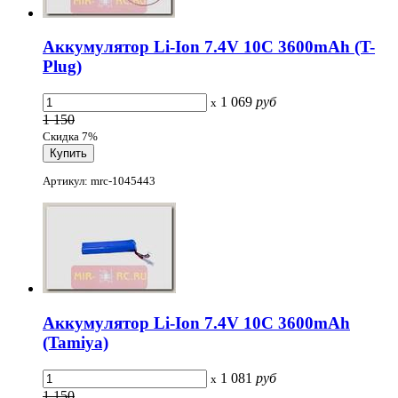
Аккумулятор Li-Ion 7.4V 10C 3600mAh (T-
Plug)
1 069
руб
x
1 150
Скидка 7%
Артикул: mrc-1045443
Аккумулятор Li-Ion 7.4V 10C 3600mAh
(Tamiya)
1 081
руб
x
1 150