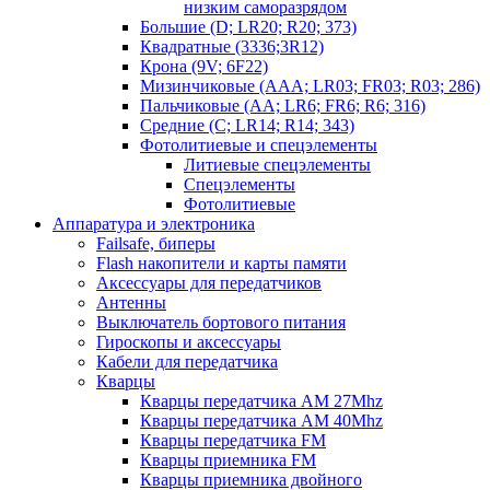
низким саморазрядом
Большие (D; LR20; R20; 373)
Квадратные (3336;3R12)
Крона (9V; 6F22)
Мизинчиковые (AAA; LR03; FR03; R03; 286)
Пальчиковые (AA; LR6; FR6; R6; 316)
Средние (C; LR14; R14; 343)
Фотолитиевые и спецэлементы
Литиевые спецэлементы
Спецэлементы
Фотолитиевые
Аппаратура и электроника
Failsafe, биперы
Flash накопители и карты памяти
Аксессуары для передатчиков
Антенны
Выключатель бортового питания
Гироскопы и аксессуары
Кабели для передатчика
Кварцы
Кварцы передатчика AM 27Mhz
Кварцы передатчика AM 40Mhz
Кварцы передатчика FM
Кварцы приемника FM
Кварцы приемника двойного