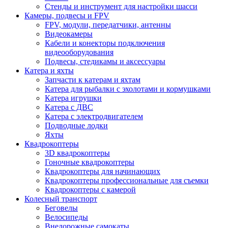
Стенды и инструмент для настройки шасси
Камеры, подвесы и FPV
FPV, модули, передатчики, антенны
Видеокамеры
Кабели и конекторы подключения
видеооборудования
Подвесы, стедикамы и аксессуары
Катера и яхты
Запчасти к катерам и яхтам
Катера для рыбалки с эхолотами и кормушками
Катера игрушки
Катера с ДВС
Катера с электродвигателем
Подводные лодки
Яхты
Квадрокоптеры
3D квадрокоптеры
Гоночные квадрокоптеры
Квадрокоптеры для начинающих
Квадрокоптеры профессиональные для съемки
Квадрокоптеры с камерой
Колесный транспорт
Беговелы
Велосипеды
Внедорожные самокаты