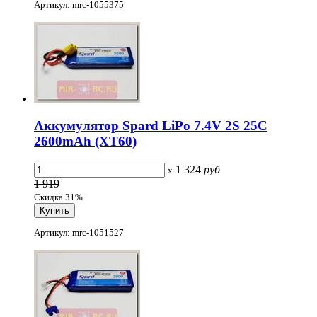
Артикул: mrc-1055375
Аккумулятор Spard LiPo 7.4V 2S 25C
2600mAh (XT60)
1 324
руб
x
1 919
Скидка 31%
Артикул: mrc-1051527