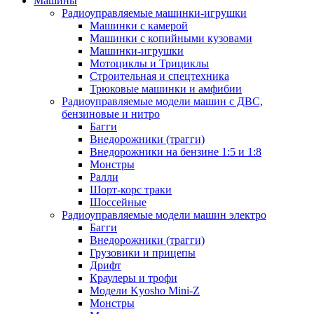
Машины
Радиоуправляемые машинки-игрушки
Машинки с камерой
Машинки с копийными кузовами
Машинки-игрушки
Мотоциклы и Трициклы
Строительная и спецтехника
Трюковые машинки и амфибии
Радиоуправляемые модели машин с ДВС,
бензиновые и нитро
Багги
Внедорожники (трагги)
Внедорожники на бензине 1:5 и 1:8
Монстры
Ралли
Шорт-корс траки
Шоссейные
Радиоуправляемые модели машин электро
Багги
Внедорожники (трагги)
Грузовики и прицепы
Дрифт
Краулеры и трофи
Модели Kyosho Mini-Z
Монстры