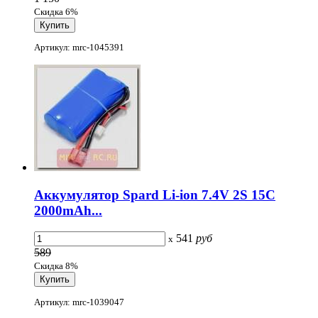
Скидка 6%
Артикул: mrc-1045391
Аккумулятор Spard Li-ion 7.4V 2S 15C
2000mAh...
541
руб
x
589
Скидка 8%
Артикул: mrc-1039047