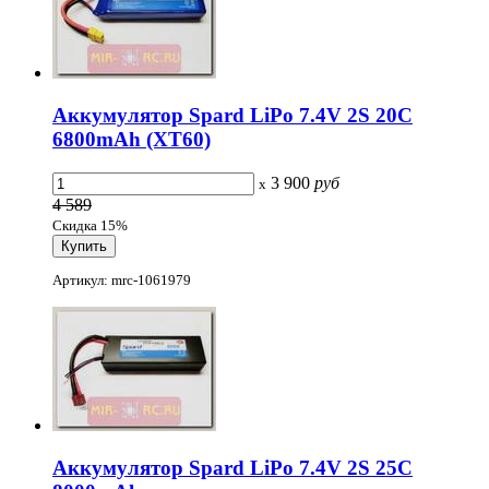
Аккумулятор Spard LiPo 7.4V 2S 20C
6800mAh (XT60)
3 900
руб
x
4 589
Скидка 15%
Артикул: mrc-1061979
Аккумулятор Spard LiPo 7.4V 2S 25C