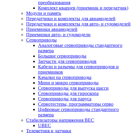
преобразования
Комплект кварцев (приемник и передатчик)
Модули и память
Передатчики и комплекты для авиамоделей
Передатчики и комплекты для авто- и судомоделей
Приемники авиамоделей
Приемники авто- и судомодели
Сервоприводы
Аналоговые сервоприводы стандартного
размера
Большие сервоприводы
Запчасти для сервоприводов
Кабели и разъемы для сервоприводов и
приемников
Качалки на сервоприводы
Мини и микро сервоприводы
Сервоприводы для выпуска шасси
Сервоприводы для гироскопа
Сервоприводы для паруса
Сервотестеры, программаторы серво
Цифровые сервоприводы стандартного
размера
Стабилизаторы напряжения BEC
UBEC
Телеметрия и датчики