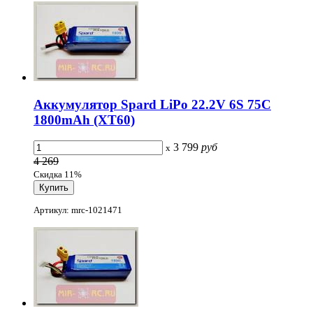
Аккумулятор Spard LiPo 22.2V 6S 75C
1800mAh (XT60)
3 799
руб
x
4 269
Скидка 11%
Артикул: mrc-1021471