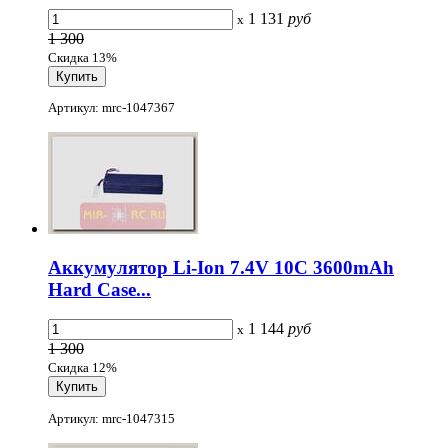
1 131
руб
x
1 300
Скидка 13%
Артикул: mrc-1047367
Аккумулятор Li-Ion 7.4V 10C 3600mAh
Hard Case...
1 144
руб
x
1 300
Скидка 12%
Артикул: mrc-1047315