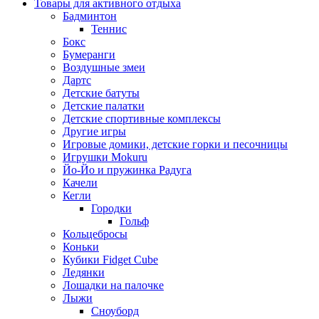
Товары для активного отдыха
Бадминтон
Теннис
Бокс
Бумеранги
Воздушные змеи
Дартс
Детские батуты
Детские палатки
Детские спортивные комплексы
Другие игры
Игровые домики, детские горки и песочницы
Игрушки Mokuru
Йо-Йо и пружинка Радуга
Качели
Кегли
Городки
Гольф
Кольцебросы
Коньки
Кубики Fidget Cube
Ледянки
Лошадки на палочке
Лыжи
Сноуборд