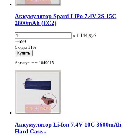
Аккумулятор Spard LiPo 7.4V 2S 15C
2800mAh (EC2)
1 144
руб
x
1 659
Скидка 31%
Артикул: mrc-1049915
Аккумулятор Li-Ion 7.4V 10C 3600mAh
Hard Case...