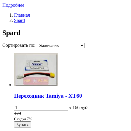
Подробнее
Главная
Spard
Spard
Сортировать по:
Переходник Tamiya - XT60
166
руб
x
179
Скидка 7%