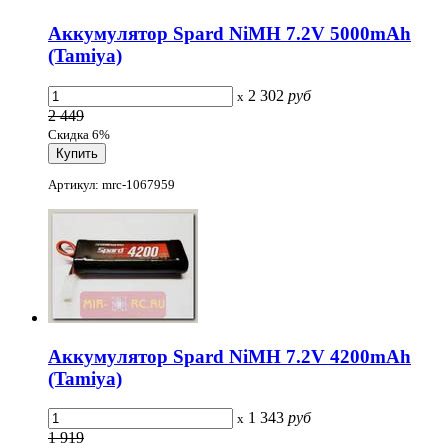
Аккумулятор Spard NiMH 7.2V 5000mAh
(Tamiya)
2 302
руб
x
2 449
Скидка 6%
Артикул: mrc-1067959
Аккумулятор Spard NiMH 7.2V 4200mAh
(Tamiya)
1 343
руб
x
1 919