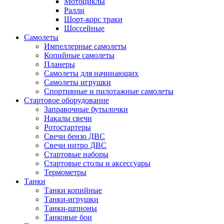
Мотоциклы
Ралли
Шорт-корс траки
Шоссейные
Самолеты
Импеллерные самолеты
Копийные самолеты
Планеры
Самолеты для начинающих
Самолеты игрушки
Спортивные и пилотажные самолеты
Стартовое оборудование
Заправочные бутылочки
Накалы свечи
Ротостартеры
Свечи бензо ДВС
Свечи нитро ДВС
Стартовые наборы
Стартовые столы и аксессуары
Термометры
Танки
Танки копийные
Танки-игрушки
Танки-шпионы
Танковые бои