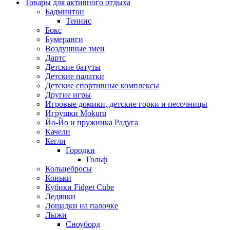
Товары для активного отдыха
Бадминтон
Теннис
Бокс
Бумеранги
Воздушные змеи
Дартс
Детские батуты
Детские палатки
Детские спортивные комплексы
Другие игры
Игровые домики, детские горки и песочницы
Игрушки Mokuru
Йо-Йо и пружинка Радуга
Качели
Кегли
Городки
Гольф
Кольцебросы
Коньки
Кубики Fidget Cube
Ледянки
Лошадки на палочке
Лыжи
Сноуборд