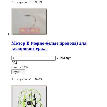
Артикул: mrc-1819619
Мотор B (черно-белые провода) для
квадрокоптера...
194
руб
x
294
Скидка 34%
Артикул: mrc-1819203