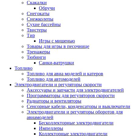
Скакалки
Обручи
Снегокаты
Снежколепы
Сухие бассейны
Твистеры
Тир
Игры с мишенью
Товары для игры в песочнице
Тренажеры
Тюбинги
Санки-ватрушки
Топливо
Топливо для авиа моделей и катеров
Топливо для автомоделей
Электродвигатели и регуляторы скорости
Аксессуары и запчасти для электродвигателей
Программаторы для регуляторов скорости
Радиаторы и вентиляторы
Сенсорные кабели, конденсаторы и выключатели
Электродвигатели и регуляторы оборотов для
авиамоделей
Бесколлекторные электродвигатели
Импеллеры
Коллекторные электродвигатели