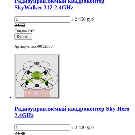
Радиоуправляемый квадрокоптер
SkyWalker 312 2.4GHz
2 450
руб
x
3 063
Скидка 20%
Артикул: mrc-0012065
Радиоуправляемый квадрокоптер Sky Hero
2.4GHz
2 420
руб
x
2 988