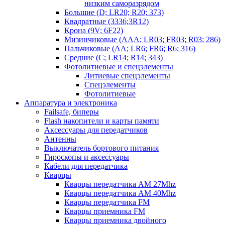
низким саморазрядом
Большие (D; LR20; R20; 373)
Квадратные (3336;3R12)
Крона (9V; 6F22)
Мизинчиковые (AAA; LR03; FR03; R03; 286)
Пальчиковые (AA; LR6; FR6; R6; 316)
Средние (C; LR14; R14; 343)
Фотолитиевые и спецэлементы
Литиевые спецэлементы
Спецэлементы
Фотолитиевые
Аппаратура и электроника
Failsafe, биперы
Flash накопители и карты памяти
Аксессуары для передатчиков
Антенны
Выключатель бортового питания
Гироскопы и аксессуары
Кабели для передатчика
Кварцы
Кварцы передатчика AM 27Mhz
Кварцы передатчика AM 40Mhz
Кварцы передатчика FM
Кварцы приемника FM
Кварцы приемника двойного