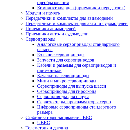
преобразования
Комплект кварцев (приемник и передатчик)
Модули и память
Передатчики и комплекты для авиамоделей
Передатчики и комплекты для авто- и судомоделей
Приемники авиамоделей
Приемники авто- и судомодели
Сервоприводы
Аналоговые сервоприводы стандартного
размера
Большие сервоприводы
Запчасти для сервоприводов
Кабели и разъемы для сервоприводов и
приемников
Качалки на сервоприводы
Мини и микро сервоприводы
Сервоприводы для выпуска шасси
Сервоприводы для гироскопа
Сервоприводы для паруса
Сервотестеры, программаторы серво
Цифровые сервоприводы стандартного
размера
Стабилизаторы напряжения BEC
UBEC
Телеметрия и датчики