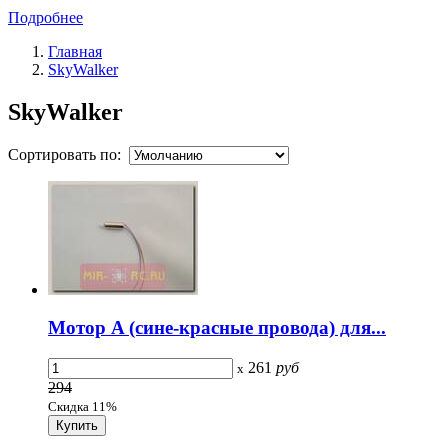
Подробнее
Главная
SkyWalker
SkyWalker
Сортировать по:
Мотор A (сине-красные провода) для...
261
руб
x
294
Скидка 11%