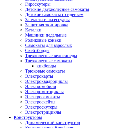
Гироскутеры
Детские двухколесные самокаты
Детские самокаты с сиденьем
Запчасти и аксессуары
Защитная экипировка
Каталки
Машинки педальные
Роликовые коньки
Самокаты для взрослых
Скейтборды
Трехколесные велосипеды
Трехколесные самокаты
кикборды
Трюковые самокаты
Электрокарты
Электроквадроциклы
Электромобили
Электромотоциклы
Электросамокаты
Электроскейты
Электроскутеры
Электротрициклы
Конструкторы
Динамический конструктор
Конструкторы Bunchems