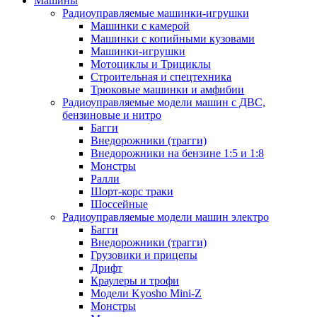
Машины
Радиоуправляемые машинки-игрушки
Машинки с камерой
Машинки с копийными кузовами
Машинки-игрушки
Мотоциклы и Трициклы
Строительная и спецтехника
Трюковые машинки и амфибии
Радиоуправляемые модели машин с ДВС,
бензиновые и нитро
Багги
Внедорожники (трагги)
Внедорожники на бензине 1:5 и 1:8
Монстры
Ралли
Шорт-корс траки
Шоссейные
Радиоуправляемые модели машин электро
Багги
Внедорожники (трагги)
Грузовики и прицепы
Дрифт
Краулеры и трофи
Модели Kyosho Mini-Z
Монстры