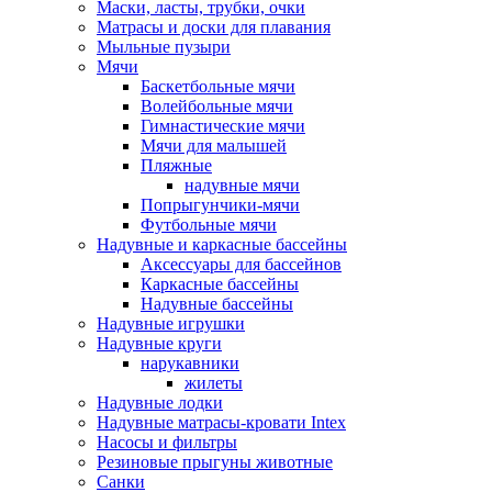
Маски, ласты, трубки, очки
Матрасы и доски для плавания
Мыльные пузыри
Мячи
Баскетбольные мячи
Волейбольные мячи
Гимнастические мячи
Мячи для малышей
Пляжные
надувные мячи
Попрыгунчики-мячи
Футбольные мячи
Надувные и каркасные бассейны
Аксессуары для бассейнов
Каркасные бассейны
Надувные бассейны
Надувные игрушки
Надувные круги
нарукавники
жилеты
Надувные лодки
Надувные матрасы-кровати Intex
Насосы и фильтры
Резиновые прыгуны животные
Санки