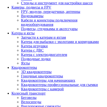
Стенды и инструмент для настройки шасси
Камеры, подвесы и FPV
FPV, модули, передатчики, антенны
Видеокамеры
Кабели и конекторы подключения
видеооборудования
Подвесы, стедикамы и аксессуары
Катера и яхты
Запчасти к катерам и яхтам
Катера для рыбалки с эхолотами и кормушками
Катера игрушки
Катера с ДВС
Катера с электродвигателем
Подводные лодки
Яхты
Квадрокоптеры
3D квадрокоптеры
Гоночные квадрокоптеры
Квадрокоптеры для начинающих
Квадрокоптеры профессиональные для съемки
Квадрокоптеры с камерой
Колесный транспорт
Беговелы
Велосипеды
Внедорожные самокаты