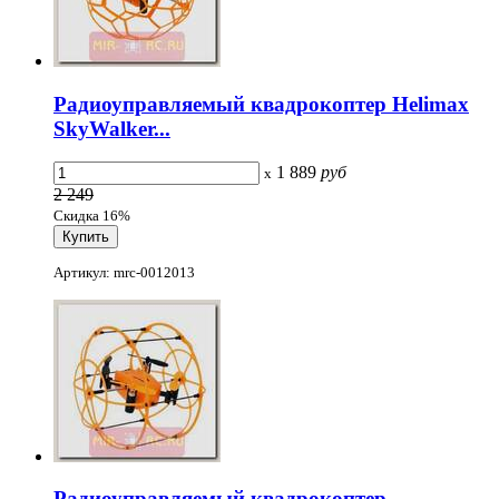
Радиоуправляемый квадрокоптер Helimax
SkyWalker...
1 889
руб
x
2 249
Скидка 16%
Артикул: mrc-0012013
Радиоуправляемый квадрокоптер