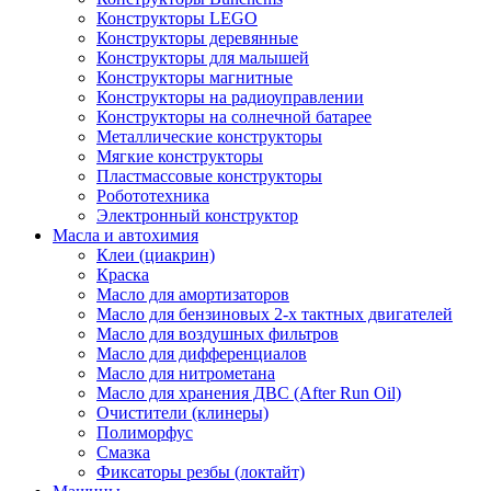
Конструкторы LEGO
Конструкторы деревянные
Конструкторы для малышей
Конструкторы магнитные
Конструкторы на радиоуправлении
Конструкторы на солнечной батарее
Металлические конструкторы
Мягкие конструкторы
Пластмассовые конструкторы
Робототехника
Электронный конструктор
Масла и автохимия
Клеи (циакрин)
Краска
Масло для амортизаторов
Масло для бензиновых 2-х тактных двигателей
Масло для воздушных фильтров
Масло для дифференциалов
Масло для нитрометана
Масло для хранения ДВС (After Run Oil)
Очистители (клинеры)
Полиморфус
Смазка
Фиксаторы резбы (локтайт)