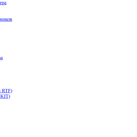
ера
мников
ра
ы RTF)
 KIT)