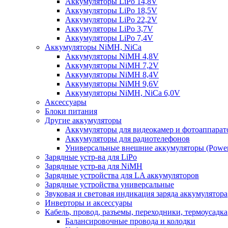
Аккумуляторы LiPo 14,8V
Аккумуляторы LiPo 18,5V
Аккумуляторы LiPo 22,2V
Аккумуляторы LiPo 3,7V
Аккумуляторы LiPo 7,4V
Аккумуляторы NiMH, NiCa
Аккумуляторы NiMH 4,8V
Аккумуляторы NiMH 7,2V
Аккумуляторы NiMH 8,4V
Аккумуляторы NiMH 9,6V
Аккумуляторы NiMH, NiCa 6,0V
Аксессуары
Блоки питания
Другие аккумуляторы
Аккумуляторы для видеокамер и фотоаппарат
Аккумуляторы для радиотелефонов
Универсальные внешние аккумуляторы (Power
Зарядные устр-ва для LiPo
Зарядные устр-ва для NiMH
Зарядные устройства для LA аккумуляторов
Зарядные устройства универсальные
Звуковая и световая индикация заряда аккумулятора
Инверторы и аксессуары
Кабель, провод, разъемы, переходники, термоусадка
Балансировочные провода и колодки