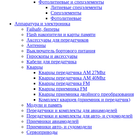
Фотолитиевые и спецэлементы
Литиевые спецэлементы
Спецэлементы
Фотолитиевые
Аппаратура и электроника
Failsafe, биперы
Flash накопители и карты памяти
Аксессуары для передатчиков
Антенны
Выключатель бортового питания
Гироскопы и аксессуары
Кабели для передатчика
Кварцы
Кварцы передатчика AM 27Mhz
Кварцы передатчика AM 40Mhz
Кварцы передатчика FM
Кварцы приемника FM
Кварцы приемника двойного преобразования
Комплект кварцев (приемник и передатчик)
Модули и память
Передатчики и комплекты для авиамоделей
Передатчики и комплекты для авто- и судомоделей
Приемники авиамоделей
Приемники авто- и судомодели
Сервоприводы