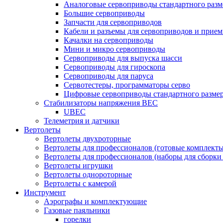
Аналоговые сервоприводы стандартного разм
Большие сервоприводы
Запчасти для сервоприводов
Кабели и разъемы для сервоприводов и прие
Качалки на сервоприводы
Мини и микро сервоприводы
Сервоприводы для выпуска шасси
Сервоприводы для гироскопа
Сервоприводы для паруса
Сервотестеры, программаторы серво
Цифровые сервоприводы стандартного разме
Стабилизаторы напряжения BEC
UBEC
Телеметрия и датчики
Вертолеты
Вертолеты двухроторные
Вертолеты для профессионалов (готовые комплект
Вертолеты для профессионалов (наборы для сборки
Вертолеты игрушки
Вертолеты однороторные
Вертолеты с камерой
Инструмент
Аэрографы и комплектующие
Газовые паяльники
горелки