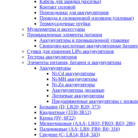
Кабель для зарядки (косичка)
Контакт силовой
Переходники для аккумуляторов
Провода в силиконовой изоляции (силовые)
Термоусадочные трубки
Мультиметры и аксессуары
Промышленные элементы питания
Аккумуляторы в промышленной упаковке
Свинцово-кислотные аккумуляторные батаре
Сумки для хранения LiPo аккумуляторов
Тестеры аккумуляторов
Элементы питания, батареи и аккумуляторы
Аккумуляторы
Ni-Cd аккумуляторы
Ni-MH аккумуляторы
Ni-Zn аккумуляторы
Аккумуляторы дисковые
Литиевые аккумуляторы
Предзаряженные аккумуляторы с низки
Большие (D; LR20; R20; 373)
Квадратные (3336;3R12)
Крона (9V; 6F22)
Мизинчиковые (AAA; LR03; FR03; R03; 286)
Пальчиковые (AA; LR6; FR6; R6; 316)
Средние (C; LR14; R14; 343)