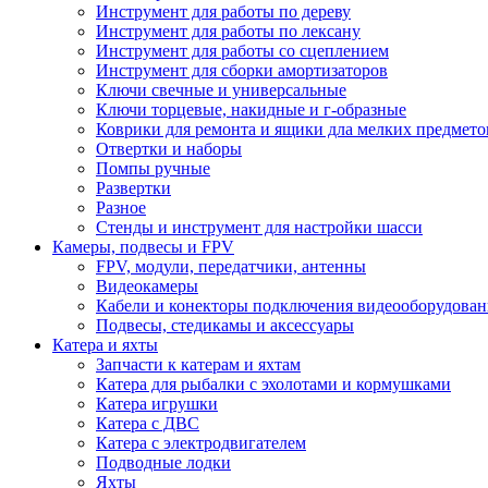
Инструмент для работы по дереву
Инструмент для работы по лексану
Инструмент для работы со сцеплением
Инструмент для сборки амортизаторов
Ключи свечные и универсальные
Ключи торцевые, накидные и г-образные
Коврики для ремонта и ящики дла мелких предмето
Отвертки и наборы
Помпы ручные
Развертки
Разное
Стенды и инструмент для настройки шасси
Камеры, подвесы и FPV
FPV, модули, передатчики, антенны
Видеокамеры
Кабели и конекторы подключения видеооборудован
Подвесы, стедикамы и аксессуары
Катера и яхты
Запчасти к катерам и яхтам
Катера для рыбалки с эхолотами и кормушками
Катера игрушки
Катера с ДВС
Катера с электродвигателем
Подводные лодки
Яхты