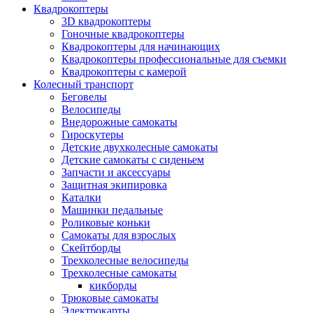
Квадрокоптеры
3D квадрокоптеры
Гоночные квадрокоптеры
Квадрокоптеры для начинающих
Квадрокоптеры профессиональные для съемки
Квадрокоптеры с камерой
Колесный транспорт
Беговелы
Велосипеды
Внедорожные самокаты
Гироскутеры
Детские двухколесные самокаты
Детские самокаты с сиденьем
Запчасти и аксессуары
Защитная экипировка
Каталки
Машинки педальные
Роликовые коньки
Самокаты для взрослых
Скейтборды
Трехколесные велосипеды
Трехколесные самокаты
кикборды
Трюковые самокаты
Электрокарты