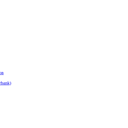
ов
bank)