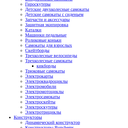
Гироскутеры
Детские двухколесные самокаты
Детские самокаты с сиденьем
Запчасти и аксессуары
Защитная экипировка
Каталки
Машинки педальные
Роликовые коньки
Самокаты для взрослых
Скейтборды
Трехколесные велосипеды
Трехколесные самокаты
кикборды
Трюковые самокаты
Электрокарты
Электроквадроциклы
Электромобили
Электромотоциклы
Электросамокаты
Электроскейты
Электроскутеры
Электротрициклы
Конструкторы
Динамический конструктор
Конструкторы Bunchems