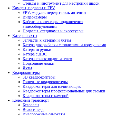
Стенды и инструмент для настройки шасси
Камеры, подвесы и FPV
FPV, модули, передатчики, антенны
Видеокамеры
Кабели и конекторы подключения
видеооборудования
Подвесы, стедикамы и аксессуары
Катера и яхты
Запчасти к катерам и яхтам
Катера для рыбалки с эхолотами и кормушками
Катера игрушки
Катера с ДВС
Катера с электродвигателем
Подводные лодки
Яхты
Квадрокоптеры
3D квадрокоптеры
Гоночные квадрокоптеры
Квадрокоптеры для начинающих
Квадрокоптеры профессиональные для съемки
Квадрокоптеры с камерой
Колесный транспорт
Беговелы
Велосипеды
Внедорожные самокаты