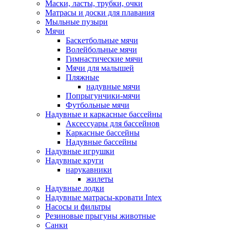
Маски, ласты, трубки, очки
Матрасы и доски для плавания
Мыльные пузыри
Мячи
Баскетбольные мячи
Волейбольные мячи
Гимнастические мячи
Мячи для малышей
Пляжные
надувные мячи
Попрыгунчики-мячи
Футбольные мячи
Надувные и каркасные бассейны
Аксессуары для бассейнов
Каркасные бассейны
Надувные бассейны
Надувные игрушки
Надувные круги
нарукавники
жилеты
Надувные лодки
Надувные матрасы-кровати Intex
Насосы и фильтры
Резиновые прыгуны животные
Санки