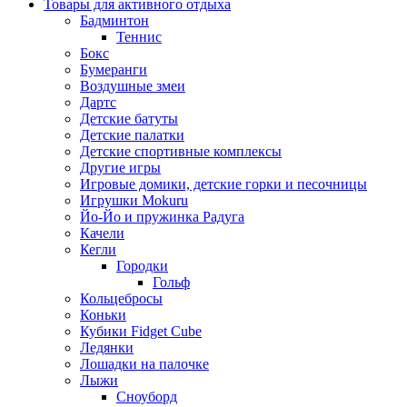
Товары для активного отдыха
Бадминтон
Теннис
Бокс
Бумеранги
Воздушные змеи
Дартс
Детские батуты
Детские палатки
Детские спортивные комплексы
Другие игры
Игровые домики, детские горки и песочницы
Игрушки Mokuru
Йо-Йо и пружинка Радуга
Качели
Кегли
Городки
Гольф
Кольцебросы
Коньки
Кубики Fidget Cube
Ледянки
Лошадки на палочке
Лыжи
Сноуборд