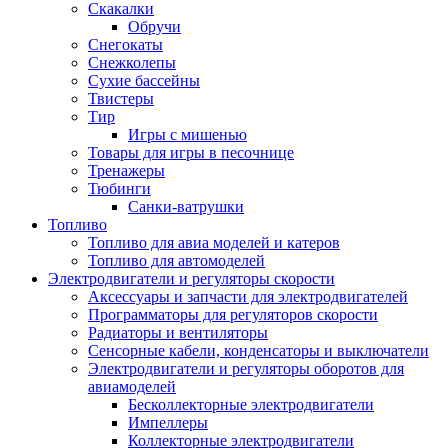
Скакалки
Обручи
Снегокаты
Снежколепы
Сухие бассейны
Твистеры
Тир
Игры с мишенью
Товары для игры в песочнице
Тренажеры
Тюбинги
Санки-ватрушки
Топливо
Топливо для авиа моделей и катеров
Топливо для автомоделей
Электродвигатели и регуляторы скорости
Аксессуары и запчасти для электродвигателей
Программаторы для регуляторов скорости
Радиаторы и вентиляторы
Сенсорные кабели, конденсаторы и выключатели
Электродвигатели и регуляторы оборотов для
авиамоделей
Бесколлекторные электродвигатели
Импеллеры
Коллекторные электродвигатели