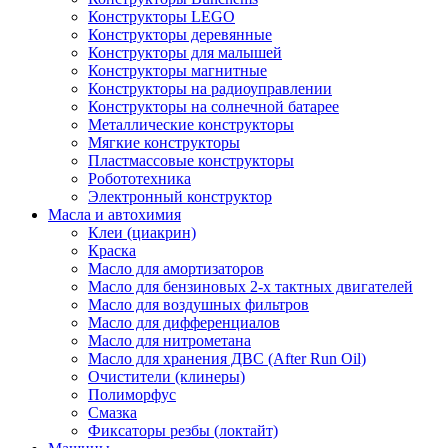
Конструкторы LEGO
Конструкторы деревянные
Конструкторы для малышей
Конструкторы магнитные
Конструкторы на радиоуправлении
Конструкторы на солнечной батарее
Металлические конструкторы
Мягкие конструкторы
Пластмассовые конструкторы
Робототехника
Электронный конструктор
Масла и автохимия
Клеи (циакрин)
Краска
Масло для амортизаторов
Масло для бензиновых 2-х тактных двигателей
Масло для воздушных фильтров
Масло для дифференциалов
Масло для нитрометана
Масло для хранения ДВС (After Run Oil)
Очистители (клинеры)
Полиморфус
Смазка
Фиксаторы резбы (локтайт)