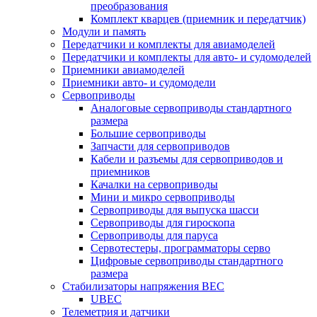
преобразования
Комплект кварцев (приемник и передатчик)
Модули и память
Передатчики и комплекты для авиамоделей
Передатчики и комплекты для авто- и судомоделей
Приемники авиамоделей
Приемники авто- и судомодели
Сервоприводы
Аналоговые сервоприводы стандартного
размера
Большие сервоприводы
Запчасти для сервоприводов
Кабели и разъемы для сервоприводов и
приемников
Качалки на сервоприводы
Мини и микро сервоприводы
Сервоприводы для выпуска шасси
Сервоприводы для гироскопа
Сервоприводы для паруса
Сервотестеры, программаторы серво
Цифровые сервоприводы стандартного
размера
Стабилизаторы напряжения BEC
UBEC
Телеметрия и датчики