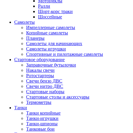
Мотоциклы
Ралли
Шорт-корс траки
Шоссейные
Самолеты
Импеллерные самолеты
Копийные самолеты
Планеры
Самолеты для начинающих
Самолеты игрушки
Спортивные и пилотажные самолеты
Стартовое оборудование
Заправочные бутылочки
Накалы свечи
Ротостартеры
Свечи бензо ДВС
Свечи нитро ДВС
Стартовые наборы
Стартовые столы и аксессуары
Термометры
Танки
Танки копийные
Танки-игрушки
Танки-шпионы
Танковые бои