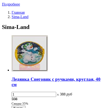
Подробнее
Главная
Sima-Land
Sima-Land
Ледянка Снеговик с ручками, круглая, 40
см
388
руб
x
598
Скидка 35%