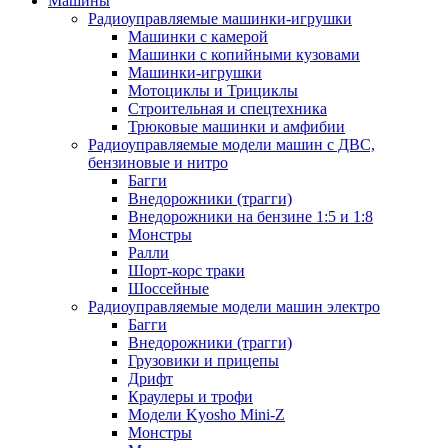
Машины
Радиоуправляемые машинки-игрушки
Машинки с камерой
Машинки с копийными кузовами
Машинки-игрушки
Мотоциклы и Трициклы
Строительная и спецтехника
Трюковые машинки и амфибии
Радиоуправляемые модели машин с ДВС,
бензиновые и нитро
Багги
Внедорожники (трагги)
Внедорожники на бензине 1:5 и 1:8
Монстры
Ралли
Шорт-корс траки
Шоссейные
Радиоуправляемые модели машин электро
Багги
Внедорожники (трагги)
Грузовики и прицепы
Дрифт
Краулеры и трофи
Модели Kyosho Mini-Z
Монстры