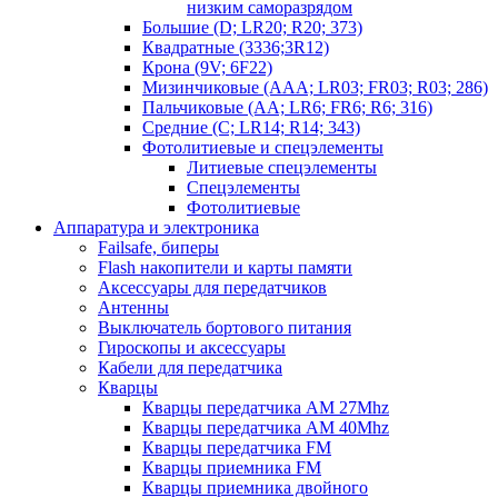
низким саморазрядом
Большие (D; LR20; R20; 373)
Квадратные (3336;3R12)
Крона (9V; 6F22)
Мизинчиковые (AAA; LR03; FR03; R03; 286)
Пальчиковые (AA; LR6; FR6; R6; 316)
Средние (C; LR14; R14; 343)
Фотолитиевые и спецэлементы
Литиевые спецэлементы
Спецэлементы
Фотолитиевые
Аппаратура и электроника
Failsafe, биперы
Flash накопители и карты памяти
Аксессуары для передатчиков
Антенны
Выключатель бортового питания
Гироскопы и аксессуары
Кабели для передатчика
Кварцы
Кварцы передатчика AM 27Mhz
Кварцы передатчика AM 40Mhz
Кварцы передатчика FM
Кварцы приемника FM
Кварцы приемника двойного