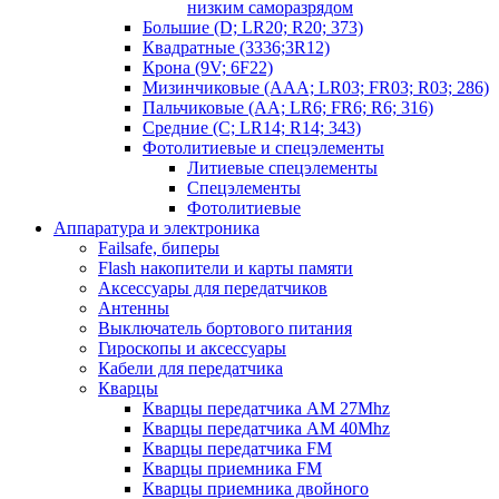
низким саморазрядом
Большие (D; LR20; R20; 373)
Квадратные (3336;3R12)
Крона (9V; 6F22)
Мизинчиковые (AAA; LR03; FR03; R03; 286)
Пальчиковые (AA; LR6; FR6; R6; 316)
Средние (C; LR14; R14; 343)
Фотолитиевые и спецэлементы
Литиевые спецэлементы
Спецэлементы
Фотолитиевые
Аппаратура и электроника
Failsafe, биперы
Flash накопители и карты памяти
Аксессуары для передатчиков
Антенны
Выключатель бортового питания
Гироскопы и аксессуары
Кабели для передатчика
Кварцы
Кварцы передатчика AM 27Mhz
Кварцы передатчика AM 40Mhz
Кварцы передатчика FM
Кварцы приемника FM
Кварцы приемника двойного