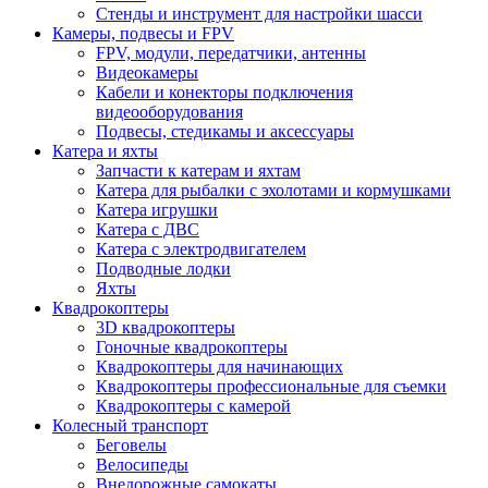
Стенды и инструмент для настройки шасси
Камеры, подвесы и FPV
FPV, модули, передатчики, антенны
Видеокамеры
Кабели и конекторы подключения
видеооборудования
Подвесы, стедикамы и аксессуары
Катера и яхты
Запчасти к катерам и яхтам
Катера для рыбалки с эхолотами и кормушками
Катера игрушки
Катера с ДВС
Катера с электродвигателем
Подводные лодки
Яхты
Квадрокоптеры
3D квадрокоптеры
Гоночные квадрокоптеры
Квадрокоптеры для начинающих
Квадрокоптеры профессиональные для съемки
Квадрокоптеры с камерой
Колесный транспорт
Беговелы
Велосипеды
Внедорожные самокаты