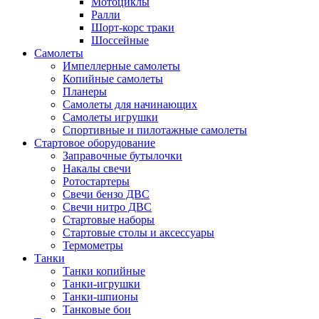
Мотоциклы
Ралли
Шорт-корс траки
Шоссейные
Самолеты
Импеллерные самолеты
Копийные самолеты
Планеры
Самолеты для начинающих
Самолеты игрушки
Спортивные и пилотажные самолеты
Стартовое оборудование
Заправочные бутылочки
Накалы свечи
Ротостартеры
Свечи бензо ДВС
Свечи нитро ДВС
Стартовые наборы
Стартовые столы и аксессуары
Термометры
Танки
Танки копийные
Танки-игрушки
Танки-шпионы
Танковые бои