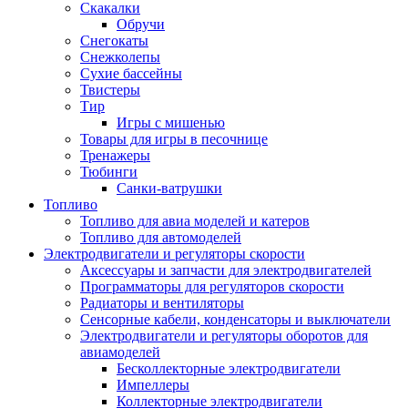
Скакалки
Обручи
Снегокаты
Снежколепы
Сухие бассейны
Твистеры
Тир
Игры с мишенью
Товары для игры в песочнице
Тренажеры
Тюбинги
Санки-ватрушки
Топливо
Топливо для авиа моделей и катеров
Топливо для автомоделей
Электродвигатели и регуляторы скорости
Аксессуары и запчасти для электродвигателей
Программаторы для регуляторов скорости
Радиаторы и вентиляторы
Сенсорные кабели, конденсаторы и выключатели
Электродвигатели и регуляторы оборотов для
авиамоделей
Бесколлекторные электродвигатели
Импеллеры
Коллекторные электродвигатели