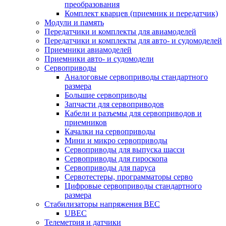
преобразования
Комплект кварцев (приемник и передатчик)
Модули и память
Передатчики и комплекты для авиамоделей
Передатчики и комплекты для авто- и судомоделей
Приемники авиамоделей
Приемники авто- и судомодели
Сервоприводы
Аналоговые сервоприводы стандартного
размера
Большие сервоприводы
Запчасти для сервоприводов
Кабели и разъемы для сервоприводов и
приемников
Качалки на сервоприводы
Мини и микро сервоприводы
Сервоприводы для выпуска шасси
Сервоприводы для гироскопа
Сервоприводы для паруса
Сервотестеры, программаторы серво
Цифровые сервоприводы стандартного
размера
Стабилизаторы напряжения BEC
UBEC
Телеметрия и датчики