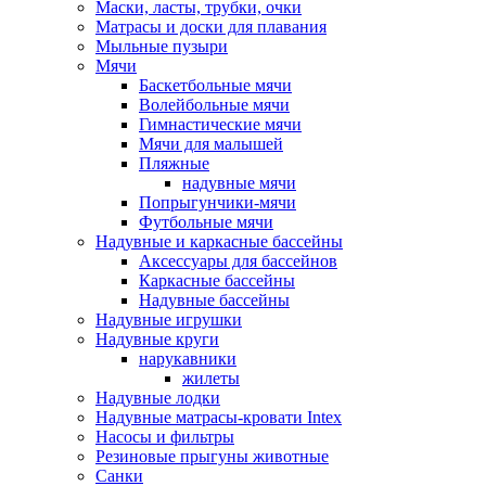
Маски, ласты, трубки, очки
Матрасы и доски для плавания
Мыльные пузыри
Мячи
Баскетбольные мячи
Волейбольные мячи
Гимнастические мячи
Мячи для малышей
Пляжные
надувные мячи
Попрыгунчики-мячи
Футбольные мячи
Надувные и каркасные бассейны
Аксессуары для бассейнов
Каркасные бассейны
Надувные бассейны
Надувные игрушки
Надувные круги
нарукавники
жилеты
Надувные лодки
Надувные матрасы-кровати Intex
Насосы и фильтры
Резиновые прыгуны животные
Санки