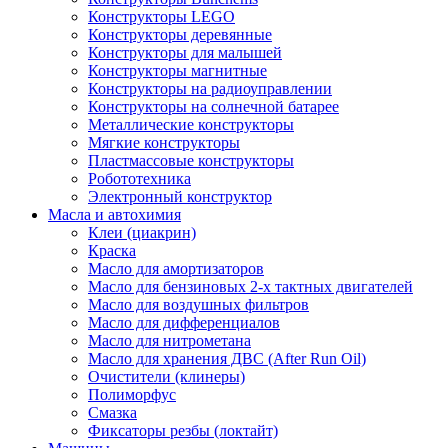
Конструкторы LEGO
Конструкторы деревянные
Конструкторы для малышей
Конструкторы магнитные
Конструкторы на радиоуправлении
Конструкторы на солнечной батарее
Металлические конструкторы
Мягкие конструкторы
Пластмассовые конструкторы
Робототехника
Электронный конструктор
Масла и автохимия
Клеи (циакрин)
Краска
Масло для амортизаторов
Масло для бензиновых 2-х тактных двигателей
Масло для воздушных фильтров
Масло для дифференциалов
Масло для нитрометана
Масло для хранения ДВС (After Run Oil)
Очистители (клинеры)
Полиморфус
Смазка
Фиксаторы резбы (локтайт)