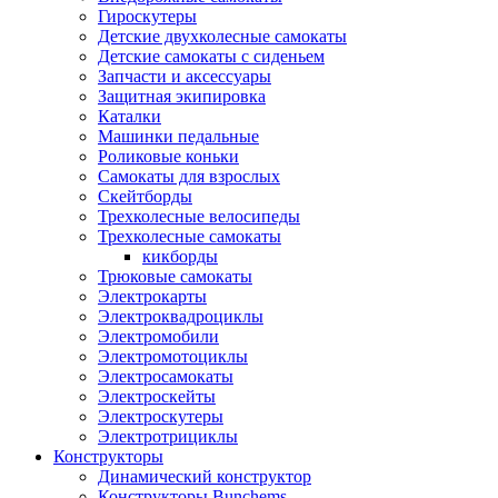
Гироскутеры
Детские двухколесные самокаты
Детские самокаты с сиденьем
Запчасти и аксессуары
Защитная экипировка
Каталки
Машинки педальные
Роликовые коньки
Самокаты для взрослых
Скейтборды
Трехколесные велосипеды
Трехколесные самокаты
кикборды
Трюковые самокаты
Электрокарты
Электроквадроциклы
Электромобили
Электромотоциклы
Электросамокаты
Электроскейты
Электроскутеры
Электротрициклы
Конструкторы
Динамический конструктор
Конструкторы Bunchems