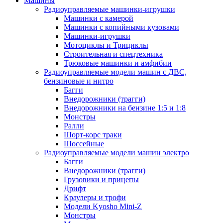
Машины
Радиоуправляемые машинки-игрушки
Машинки с камерой
Машинки с копийными кузовами
Машинки-игрушки
Мотоциклы и Трициклы
Строительная и спецтехника
Трюковые машинки и амфибии
Радиоуправляемые модели машин с ДВС,
бензиновые и нитро
Багги
Внедорожники (трагги)
Внедорожники на бензине 1:5 и 1:8
Монстры
Ралли
Шорт-корс траки
Шоссейные
Радиоуправляемые модели машин электро
Багги
Внедорожники (трагги)
Грузовики и прицепы
Дрифт
Краулеры и трофи
Модели Kyosho Mini-Z
Монстры