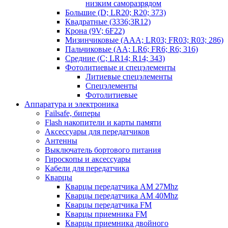
низким саморазрядом
Большие (D; LR20; R20; 373)
Квадратные (3336;3R12)
Крона (9V; 6F22)
Мизинчиковые (AAA; LR03; FR03; R03; 286)
Пальчиковые (AA; LR6; FR6; R6; 316)
Средние (C; LR14; R14; 343)
Фотолитиевые и спецэлементы
Литиевые спецэлементы
Спецэлементы
Фотолитиевые
Аппаратура и электроника
Failsafe, биперы
Flash накопители и карты памяти
Аксессуары для передатчиков
Антенны
Выключатель бортового питания
Гироскопы и аксессуары
Кабели для передатчика
Кварцы
Кварцы передатчика AM 27Mhz
Кварцы передатчика AM 40Mhz
Кварцы передатчика FM
Кварцы приемника FM
Кварцы приемника двойного