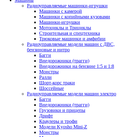
Машины
Радиоуправляемые машинки-игрушки
Машинки с камерой
Машинки с копийными кузовами
Машинки-игрушки
Мотоциклы и Трициклы
Строительная и спецтехника
Трюковые машинки и амфибии
Радиоуправляемые модели машин с ДВС,
бензиновые и нитро
Багги
Внедорожники (трагги)
Внедорожники на бензине 1:5 и 1:8
Монстры
Ралли
Шорт-корс траки
Шоссейные
Радиоуправляемые модели машин электро
Багги
Внедорожники (трагги)
Грузовики и прицепы
Дрифт
Краулеры и трофи
Модели Kyosho Mini-Z
Монстры