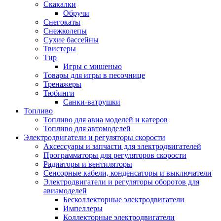
Скакалки
Обручи
Снегокаты
Снежколепы
Сухие бассейны
Твистеры
Тир
Игры с мишенью
Товары для игры в песочнице
Тренажеры
Тюбинги
Санки-ватрушки
Топливо
Топливо для авиа моделей и катеров
Топливо для автомоделей
Электродвигатели и регуляторы скорости
Аксессуары и запчасти для электродвигателей
Программаторы для регуляторов скорости
Радиаторы и вентиляторы
Сенсорные кабели, конденсаторы и выключатели
Электродвигатели и регуляторы оборотов для
авиамоделей
Бесколлекторные электродвигатели
Импеллеры
Коллекторные электродвигатели