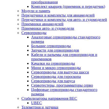
преобразования
Комплект кварцев (приемник и передатчик)
Модули и память
Передатчики и комплекты для авиамоделей
Передатчики и комплекты для авто- и судомоделей
Приемники авиамоделей
Приемники авто- и судомодели
Сервоприводы
Аналоговые сервоприводы стандартного
размера
Большие сервоприводы
Запчасти для сервоприводов
Кабели и разъемы для сервоприводов и
приемников
Качалки на сервоприводы
Мини и микро сервоприводы
Сервоприводы для выпуска шасси
Сервоприводы для гироскопа
Сервоприводы для паруса
Сервотестеры, программаторы серво
Цифровые сервоприводы стандартного
размера
Стабилизаторы напряжения BEC
UBEC
Телеметрия и датчики