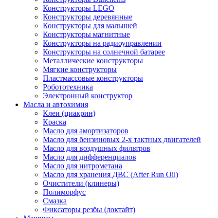
Конструкторы LEGO
Конструкторы деревянные
Конструкторы для малышей
Конструкторы магнитные
Конструкторы на радиоуправлении
Конструкторы на солнечной батарее
Металлические конструкторы
Мягкие конструкторы
Пластмассовые конструкторы
Робототехника
Электронный конструктор
Масла и автохимия
Клеи (циакрин)
Краска
Масло для амортизаторов
Масло для бензиновых 2-х тактных двигателей
Масло для воздушных фильтров
Масло для дифференциалов
Масло для нитрометана
Масло для хранения ДВС (After Run Oil)
Очистители (клинеры)
Полиморфус
Смазка
Фиксаторы резбы (локтайт)