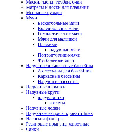
Маски, ласты, трубки, очки
Матрасы и доски для плавания
Мыльные пузыри
Мячи
Баскетбольные мячи
Волейбольные мячи
Гимнастические мячи
Мячи для малышей
Пляжные
надувные мячи
Попрыгунчики-мячи
Футбольные мячи
Надувные и каркасные бассейны
Аксессуары для бассейнов
Каркасные бассейны
Надувные бассейны
Надувные игрушки
Надувные круги
нарукавники
жилеты
Надувные лодки
Надувные матрасы-кровати Intex
Насосы и фильтры
Резиновые прыгуны животные
Санки