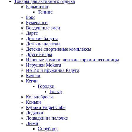
Товары для активного отдыха
Бадминтон
Теннис
Бокс
Бумеранги
Воздушные змеи
Дартс
Детские батуты
Детские палатки
Детские спортивные комплексы
Другие игры
Игровые домики, детские горки и песочницы
Игрушки Mokuru
Йо-Йо и пружинка Радуга
Качели
Кегли
Городки
Гольф
Кольцебросы
Коньки
Кубики Fidget Cube
Ледянки
Лошадки на палочке
Лыжи
Сноуборд