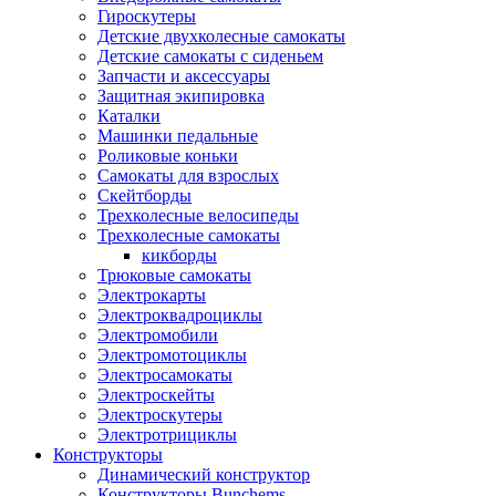
Гироскутеры
Детские двухколесные самокаты
Детские самокаты с сиденьем
Запчасти и аксессуары
Защитная экипировка
Каталки
Машинки педальные
Роликовые коньки
Самокаты для взрослых
Скейтборды
Трехколесные велосипеды
Трехколесные самокаты
кикборды
Трюковые самокаты
Электрокарты
Электроквадроциклы
Электромобили
Электромотоциклы
Электросамокаты
Электроскейты
Электроскутеры
Электротрициклы
Конструкторы
Динамический конструктор
Конструкторы Bunchems