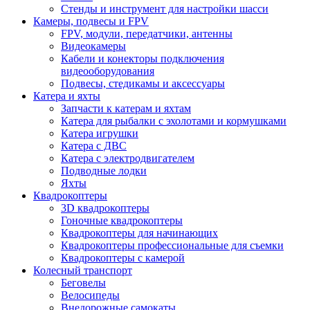
Стенды и инструмент для настройки шасси
Камеры, подвесы и FPV
FPV, модули, передатчики, антенны
Видеокамеры
Кабели и конекторы подключения
видеооборудования
Подвесы, стедикамы и аксессуары
Катера и яхты
Запчасти к катерам и яхтам
Катера для рыбалки с эхолотами и кормушками
Катера игрушки
Катера с ДВС
Катера с электродвигателем
Подводные лодки
Яхты
Квадрокоптеры
3D квадрокоптеры
Гоночные квадрокоптеры
Квадрокоптеры для начинающих
Квадрокоптеры профессиональные для съемки
Квадрокоптеры с камерой
Колесный транспорт
Беговелы
Велосипеды
Внедорожные самокаты