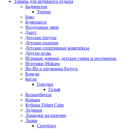
Товары для активного отдыха
Бадминтон
Теннис
Бокс
Бумеранги
Воздушные змеи
Дартс
Детские батуты
Детские палатки
Детские спортивные комплексы
Другие игры
Игровые домики, детские горки и песочницы
Игрушки Mokuru
Йо-Йо и пружинка Радуга
Качели
Кегли
Городки
Гольф
Кольцебросы
Коньки
Кубики Fidget Cube
Ледянки
Лошадки на палочке
Лыжи
Сноуборд