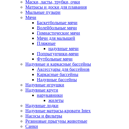
Маски, ласты, трубки, очки
Матрасы и доски для плавания
Мыльные пузыри
Мячи
Баскетбольные мячи
Волейбольные мячи
Гимнастические мячи
Мячи для малышей
Пляжные
надувные мячи
Попрыгунчики-мячи
Футбольные мячи
Надувные и каркасные бассейны
Аксессуары для бассейнов
Каркасные бассейны
Надувные бассейны
Надувные игрушки
Надувные круги
нарукавники
жилеты
Надувные лодки
Надувные матрасы-кровати Intex
Насосы и фильтры
Резиновые прыгуны животные
Санки