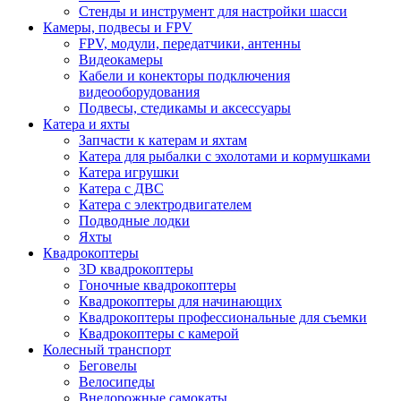
Стенды и инструмент для настройки шасси
Камеры, подвесы и FPV
FPV, модули, передатчики, антенны
Видеокамеры
Кабели и конекторы подключения
видеооборудования
Подвесы, стедикамы и аксессуары
Катера и яхты
Запчасти к катерам и яхтам
Катера для рыбалки с эхолотами и кормушками
Катера игрушки
Катера с ДВС
Катера с электродвигателем
Подводные лодки
Яхты
Квадрокоптеры
3D квадрокоптеры
Гоночные квадрокоптеры
Квадрокоптеры для начинающих
Квадрокоптеры профессиональные для съемки
Квадрокоптеры с камерой
Колесный транспорт
Беговелы
Велосипеды
Внедорожные самокаты