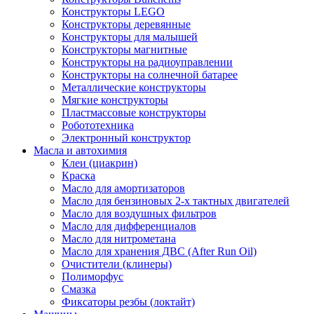
Конструкторы LEGO
Конструкторы деревянные
Конструкторы для малышей
Конструкторы магнитные
Конструкторы на радиоуправлении
Конструкторы на солнечной батарее
Металлические конструкторы
Мягкие конструкторы
Пластмассовые конструкторы
Робототехника
Электронный конструктор
Масла и автохимия
Клеи (циакрин)
Краска
Масло для амортизаторов
Масло для бензиновых 2-х тактных двигателей
Масло для воздушных фильтров
Масло для дифференциалов
Масло для нитрометана
Масло для хранения ДВС (After Run Oil)
Очистители (клинеры)
Полиморфус
Смазка
Фиксаторы резбы (локтайт)