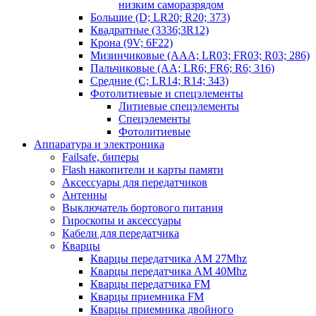
низким саморазрядом
Большие (D; LR20; R20; 373)
Квадратные (3336;3R12)
Крона (9V; 6F22)
Мизинчиковые (AAA; LR03; FR03; R03; 286)
Пальчиковые (AA; LR6; FR6; R6; 316)
Средние (C; LR14; R14; 343)
Фотолитиевые и спецэлементы
Литиевые спецэлементы
Спецэлементы
Фотолитиевые
Аппаратура и электроника
Failsafe, биперы
Flash накопители и карты памяти
Аксессуары для передатчиков
Антенны
Выключатель бортового питания
Гироскопы и аксессуары
Кабели для передатчика
Кварцы
Кварцы передатчика AM 27Mhz
Кварцы передатчика AM 40Mhz
Кварцы передатчика FM
Кварцы приемника FM
Кварцы приемника двойного