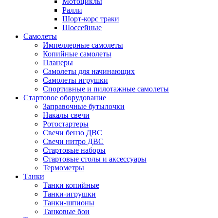
Мотоциклы
Ралли
Шорт-корс траки
Шоссейные
Самолеты
Импеллерные самолеты
Копийные самолеты
Планеры
Самолеты для начинающих
Самолеты игрушки
Спортивные и пилотажные самолеты
Стартовое оборудование
Заправочные бутылочки
Накалы свечи
Ротостартеры
Свечи бензо ДВС
Свечи нитро ДВС
Стартовые наборы
Стартовые столы и аксессуары
Термометры
Танки
Танки копийные
Танки-игрушки
Танки-шпионы
Танковые бои