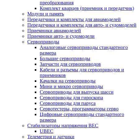
преобразования
Комплект кварцев (приемник и передатчик)
Модули и память
Передатчики и комплекты для авиамоделей
Передатчики и комплекты для авто- и судомоделей
Приемники авиамоделей
Приемники авто- и судомодели
Сервоприводы
Аналоговые сервоприводы стандартного
размера
Большие сервоприводы
Запчасти для сервоприводов
Кабели и разъемы для сервоприводов и
приемников
Качалки на сервоприводы
Мини и микро сервоприводы
Сервоприводы для выпуска шасси
Сервоприводы для гироскопа
Сервоприводы для паруса
Сервотестеры, программаторы серво
Цифровые сервоприводы стандартного
размера
Стабилизаторы напряжения BEC
UBEC
Телеметрия и датчики