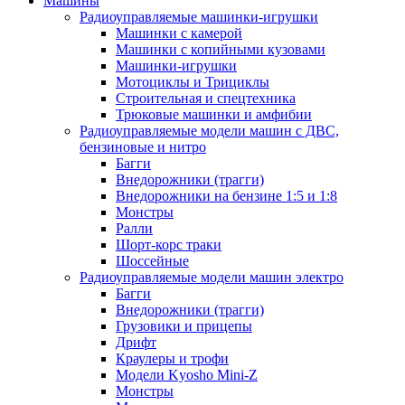
Машины
Радиоуправляемые машинки-игрушки
Машинки с камерой
Машинки с копийными кузовами
Машинки-игрушки
Мотоциклы и Трициклы
Строительная и спецтехника
Трюковые машинки и амфибии
Радиоуправляемые модели машин с ДВС,
бензиновые и нитро
Багги
Внедорожники (трагги)
Внедорожники на бензине 1:5 и 1:8
Монстры
Ралли
Шорт-корс траки
Шоссейные
Радиоуправляемые модели машин электро
Багги
Внедорожники (трагги)
Грузовики и прицепы
Дрифт
Краулеры и трофи
Модели Kyosho Mini-Z
Монстры