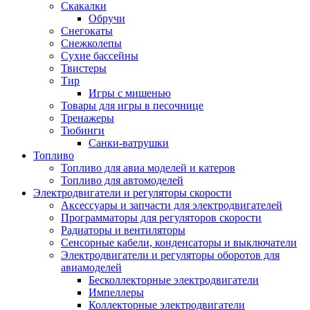
Скакалки
Обручи
Снегокаты
Снежколепы
Сухие бассейны
Твистеры
Тир
Игры с мишенью
Товары для игры в песочнице
Тренажеры
Тюбинги
Санки-ватрушки
Топливо
Топливо для авиа моделей и катеров
Топливо для автомоделей
Электродвигатели и регуляторы скорости
Аксессуары и запчасти для электродвигателей
Программаторы для регуляторов скорости
Радиаторы и вентиляторы
Сенсорные кабели, конденсаторы и выключатели
Электродвигатели и регуляторы оборотов для
авиамоделей
Бесколлекторные электродвигатели
Импеллеры
Коллекторные электродвигатели