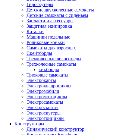
Гироскутеры
Детские двухколесные самокаты
Детские самокаты с сиденьем
Запчасти и аксессуары
Защитная экипировка
Каталки
Машинки педальные
Роликовые коньки
Самокаты для взрослых
Скейтборды
Трехколесные велосипеды
Трехколесные самокаты
кикборды
Трюковые самокаты
Электрокарты
Электроквадроциклы
Электромобили
Электромотоциклы
Электросамокаты
Электроскейты
Электроскутеры
Электротрициклы
Конструкторы
Динамический конструктор
Конструкторы Bunchems