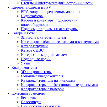
Стенды и инструмент для настройки шасси
Камеры, подвесы и FPV
FPV, модули, передатчики, антенны
Видеокамеры
Кабели и конекторы подключения
видеооборудования
Подвесы, стедикамы и аксессуары
Катера и яхты
Запчасти к катерам и яхтам
Катера для рыбалки с эхолотами и кормушками
Катера игрушки
Катера с ДВС
Катера с электродвигателем
Подводные лодки
Яхты
Квадрокоптеры
3D квадрокоптеры
Гоночные квадрокоптеры
Квадрокоптеры для начинающих
Квадрокоптеры профессиональные для съемки
Квадрокоптеры с камерой
Колесный транспорт
Беговелы
Велосипеды
Внедорожные самокаты