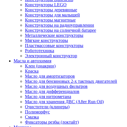
Конструкторы LEGO
Конструкторы деревянные
Конструкторы для малышей
Конструкторы магнитные
Конструкторы на радиоуправлении
Конструкторы на солнечной батарее
Металлические конструкторы
Мягкие конструкторы
Пластмассовые конструкторы
Робототехника
Электронный конструктор
Масла и автохимия
Клеи (циакрин)
Краска
Масло для амортизаторов
Масло для бензиновых 2-х тактных двигателей
Масло для воздушных фильтров
Масло для дифференциалов
Масло для нитрометана
Масло для хранения ДВС (After Run Oil)
Очистители (клинеры)
Полиморфус
Смазка
Фиксаторы резбы (локтайт)