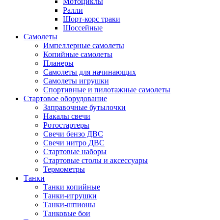
Мотоциклы
Ралли
Шорт-корс траки
Шоссейные
Самолеты
Импеллерные самолеты
Копийные самолеты
Планеры
Самолеты для начинающих
Самолеты игрушки
Спортивные и пилотажные самолеты
Стартовое оборудование
Заправочные бутылочки
Накалы свечи
Ротостартеры
Свечи бензо ДВС
Свечи нитро ДВС
Стартовые наборы
Стартовые столы и аксессуары
Термометры
Танки
Танки копийные
Танки-игрушки
Танки-шпионы
Танковые бои