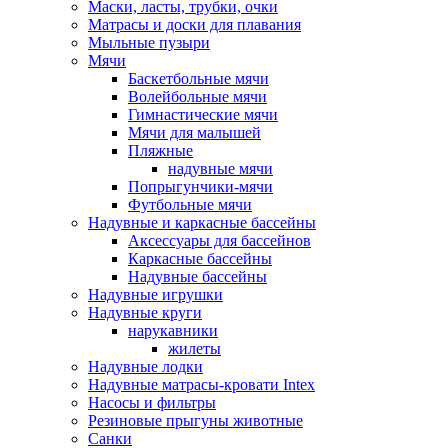
Маски, ласты, трубки, очки
Матрасы и доски для плавания
Мыльные пузыри
Мячи
Баскетбольные мячи
Волейбольные мячи
Гимнастические мячи
Мячи для малышей
Пляжные
надувные мячи
Попрыгунчики-мячи
Футбольные мячи
Надувные и каркасные бассейны
Аксессуары для бассейнов
Каркасные бассейны
Надувные бассейны
Надувные игрушки
Надувные круги
нарукавники
жилеты
Надувные лодки
Надувные матрасы-кровати Intex
Насосы и фильтры
Резиновые прыгуны животные
Санки