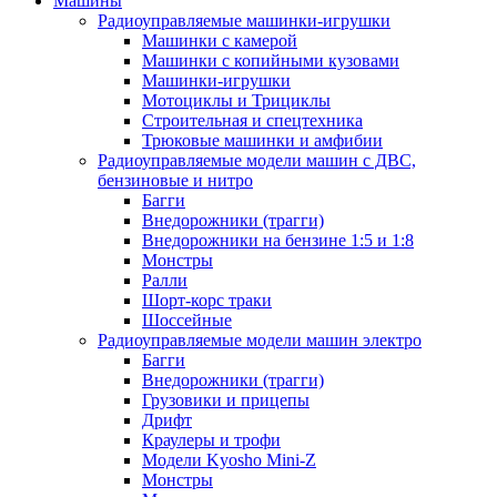
Машины
Радиоуправляемые машинки-игрушки
Машинки с камерой
Машинки с копийными кузовами
Машинки-игрушки
Мотоциклы и Трициклы
Строительная и спецтехника
Трюковые машинки и амфибии
Радиоуправляемые модели машин с ДВС,
бензиновые и нитро
Багги
Внедорожники (трагги)
Внедорожники на бензине 1:5 и 1:8
Монстры
Ралли
Шорт-корс траки
Шоссейные
Радиоуправляемые модели машин электро
Багги
Внедорожники (трагги)
Грузовики и прицепы
Дрифт
Краулеры и трофи
Модели Kyosho Mini-Z
Монстры