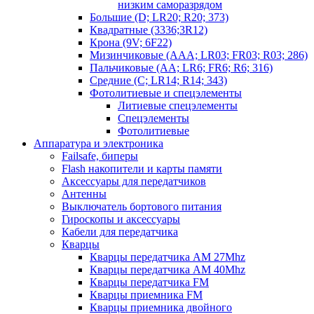
низким саморазрядом
Большие (D; LR20; R20; 373)
Квадратные (3336;3R12)
Крона (9V; 6F22)
Мизинчиковые (AAA; LR03; FR03; R03; 286)
Пальчиковые (AA; LR6; FR6; R6; 316)
Средние (C; LR14; R14; 343)
Фотолитиевые и спецэлементы
Литиевые спецэлементы
Спецэлементы
Фотолитиевые
Аппаратура и электроника
Failsafe, биперы
Flash накопители и карты памяти
Аксессуары для передатчиков
Антенны
Выключатель бортового питания
Гироскопы и аксессуары
Кабели для передатчика
Кварцы
Кварцы передатчика AM 27Mhz
Кварцы передатчика AM 40Mhz
Кварцы передатчика FM
Кварцы приемника FM
Кварцы приемника двойного