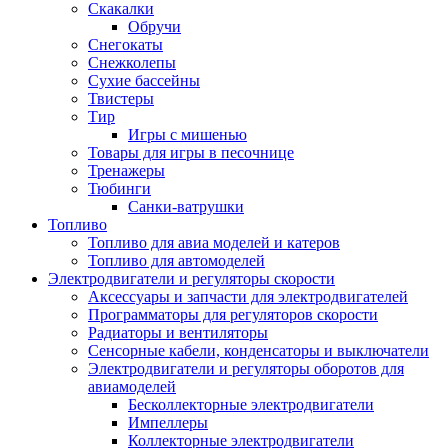
Скакалки
Обручи
Снегокаты
Снежколепы
Сухие бассейны
Твистеры
Тир
Игры с мишенью
Товары для игры в песочнице
Тренажеры
Тюбинги
Санки-ватрушки
Топливо
Топливо для авиа моделей и катеров
Топливо для автомоделей
Электродвигатели и регуляторы скорости
Аксессуары и запчасти для электродвигателей
Программаторы для регуляторов скорости
Радиаторы и вентиляторы
Сенсорные кабели, конденсаторы и выключатели
Электродвигатели и регуляторы оборотов для
авиамоделей
Бесколлекторные электродвигатели
Импеллеры
Коллекторные электродвигатели