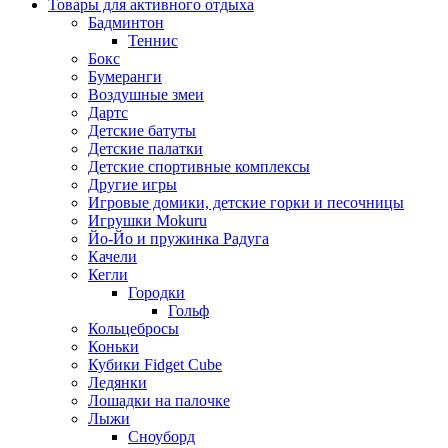
Товары для активного отдыха
Бадминтон
Теннис
Бокс
Бумеранги
Воздушные змеи
Дартс
Детские батуты
Детские палатки
Детские спортивные комплексы
Другие игры
Игровые домики, детские горки и песочницы
Игрушки Mokuru
Йо-Йо и пружинка Радуга
Качели
Кегли
Городки
Гольф
Кольцебросы
Коньки
Кубики Fidget Cube
Ледянки
Лошадки на палочке
Лыжи
Сноуборд