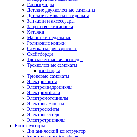
Гироскутеры
Детские двухколесные самокаты
Детские самокаты с сиденьем
Запчасти и аксессуары
Защитная экипировка
Каталки
Машинки педальные
Роликовые коньки
Самокаты для взрослых
Скейтборды
Трехколесные велосипеды
Трехколесные самокаты
кикборды
Трюковые самокаты
Электрокарты
Электроквадроциклы
Электромобили
Электромотоциклы
Электросамокаты
Электроскейты
Электроскутеры
Электротрициклы
Конструкторы
Динамический конструктор
Конструкторы Bunchems