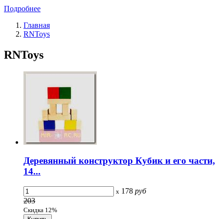
Подробнее
Главная
RNToys
RNToys
Деревянный конструктор Кубик и его части,
14...
178
руб
x
203
Скидка 12%