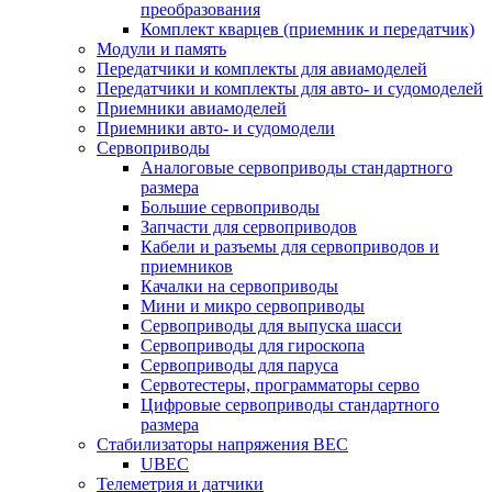
преобразования
Комплект кварцев (приемник и передатчик)
Модули и память
Передатчики и комплекты для авиамоделей
Передатчики и комплекты для авто- и судомоделей
Приемники авиамоделей
Приемники авто- и судомодели
Сервоприводы
Аналоговые сервоприводы стандартного
размера
Большие сервоприводы
Запчасти для сервоприводов
Кабели и разъемы для сервоприводов и
приемников
Качалки на сервоприводы
Мини и микро сервоприводы
Сервоприводы для выпуска шасси
Сервоприводы для гироскопа
Сервоприводы для паруса
Сервотестеры, программаторы серво
Цифровые сервоприводы стандартного
размера
Стабилизаторы напряжения BEC
UBEC
Телеметрия и датчики