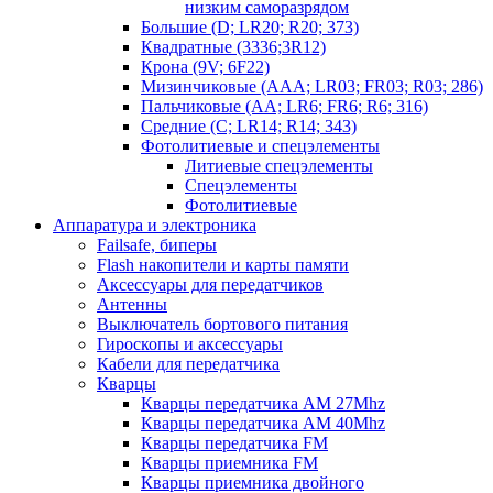
низким саморазрядом
Большие (D; LR20; R20; 373)
Квадратные (3336;3R12)
Крона (9V; 6F22)
Мизинчиковые (AAA; LR03; FR03; R03; 286)
Пальчиковые (AA; LR6; FR6; R6; 316)
Средние (C; LR14; R14; 343)
Фотолитиевые и спецэлементы
Литиевые спецэлементы
Спецэлементы
Фотолитиевые
Аппаратура и электроника
Failsafe, биперы
Flash накопители и карты памяти
Аксессуары для передатчиков
Антенны
Выключатель бортового питания
Гироскопы и аксессуары
Кабели для передатчика
Кварцы
Кварцы передатчика AM 27Mhz
Кварцы передатчика AM 40Mhz
Кварцы передатчика FM
Кварцы приемника FM
Кварцы приемника двойного