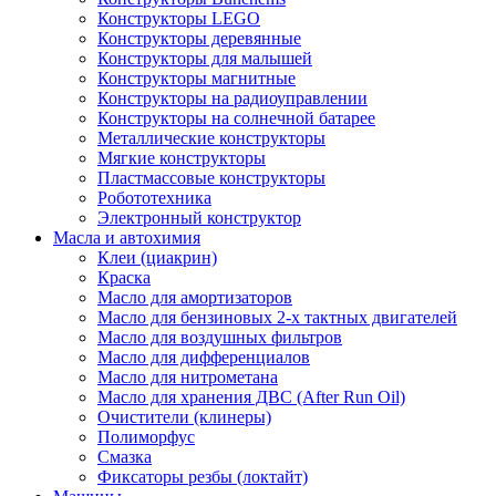
Конструкторы LEGO
Конструкторы деревянные
Конструкторы для малышей
Конструкторы магнитные
Конструкторы на радиоуправлении
Конструкторы на солнечной батарее
Металлические конструкторы
Мягкие конструкторы
Пластмассовые конструкторы
Робототехника
Электронный конструктор
Масла и автохимия
Клеи (циакрин)
Краска
Масло для амортизаторов
Масло для бензиновых 2-х тактных двигателей
Масло для воздушных фильтров
Масло для дифференциалов
Масло для нитрометана
Масло для хранения ДВС (After Run Oil)
Очистители (клинеры)
Полиморфус
Смазка
Фиксаторы резбы (локтайт)