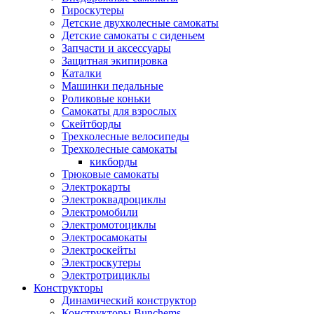
Гироскутеры
Детские двухколесные самокаты
Детские самокаты с сиденьем
Запчасти и аксессуары
Защитная экипировка
Каталки
Машинки педальные
Роликовые коньки
Самокаты для взрослых
Скейтборды
Трехколесные велосипеды
Трехколесные самокаты
кикборды
Трюковые самокаты
Электрокарты
Электроквадроциклы
Электромобили
Электромотоциклы
Электросамокаты
Электроскейты
Электроскутеры
Электротрициклы
Конструкторы
Динамический конструктор
Конструкторы Bunchems