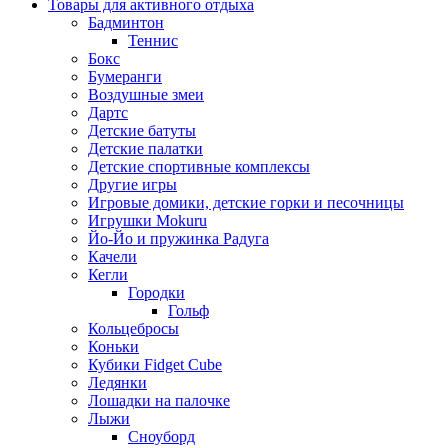
Товары для активного отдыха
Бадминтон
Теннис
Бокс
Бумеранги
Воздушные змеи
Дартс
Детские батуты
Детские палатки
Детские спортивные комплексы
Другие игры
Игровые домики, детские горки и песочницы
Игрушки Mokuru
Йо-Йо и пружинка Радуга
Качели
Кегли
Городки
Гольф
Кольцебросы
Коньки
Кубики Fidget Cube
Ледянки
Лошадки на палочке
Лыжи
Сноуборд