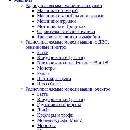
Машины
Радиоуправляемые машинки-игрушки
Машинки с камерой
Машинки с копийными кузовами
Машинки-игрушки
Мотоциклы и Трициклы
Строительная и спецтехника
Трюковые машинки и амфибии
Радиоуправляемые модели машин с ДВС,
бензиновые и нитро
Багги
Внедорожники (трагги)
Внедорожники на бензине 1:5 и 1:8
Монстры
Ралли
Шорт-корс траки
Шоссейные
Радиоуправляемые модели машин электро
Багги
Внедорожники (трагги)
Грузовики и прицепы
Дрифт
Краулеры и трофи
Модели Kyosho Mini-Z
Монстры