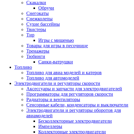
Скакалки
Обручи
Снегокаты
Снежколепы
Сухие бассейны
Твистеры
Тир
Игры с мишенью
Товары для игры в песочнице
Тренажеры
Тюбинги
Санки-ватрушки
Топливо
Топливо для авиа моделей и катеров
Топливо для автомоделей
Электродвигатели и регуляторы скорости
Аксессуары и запчасти для электродвигателей
Программаторы для регуляторов скорости
Радиаторы и вентиляторы
Сенсорные кабели, конденсаторы и выключатели
Электродвигатели и регуляторы оборотов для
авиамоделей
Бесколлекторные электродвигатели
Импеллеры
Коллекторные электродвигатели