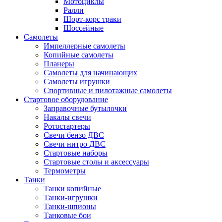
Мотоциклы
Ралли
Шорт-корс траки
Шоссейные
Самолеты
Импеллерные самолеты
Копийные самолеты
Планеры
Самолеты для начинающих
Самолеты игрушки
Спортивные и пилотажные самолеты
Стартовое оборудование
Заправочные бутылочки
Накалы свечи
Ротостартеры
Свечи бензо ДВС
Свечи нитро ДВС
Стартовые наборы
Стартовые столы и аксессуары
Термометры
Танки
Танки копийные
Танки-игрушки
Танки-шпионы
Танковые бои