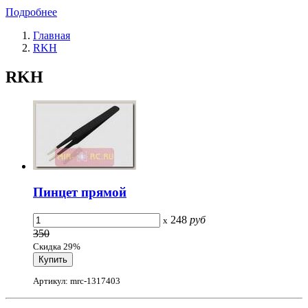
Подробнее
Главная
RKH
RKH
Пинцет прямой
248
руб
x
350
Скидка 29%
Артикул: mrc-1317403