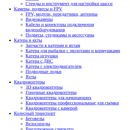
Стенды и инструмент для настройки шасси
Камеры, подвесы и FPV
FPV, модули, передатчики, антенны
Видеокамеры
Кабели и конекторы подключения
видеооборудования
Подвесы, стедикамы и аксессуары
Катера и яхты
Запчасти к катерам и яхтам
Катера для рыбалки с эхолотами и кормушками
Катера игрушки
Катера с ДВС
Катера с электродвигателем
Подводные лодки
Яхты
Квадрокоптеры
3D квадрокоптеры
Гоночные квадрокоптеры
Квадрокоптеры для начинающих
Квадрокоптеры профессиональные для съемки
Квадрокоптеры с камерой
Колесный транспорт
Беговелы
Велосипеды
Внедорожные самокаты