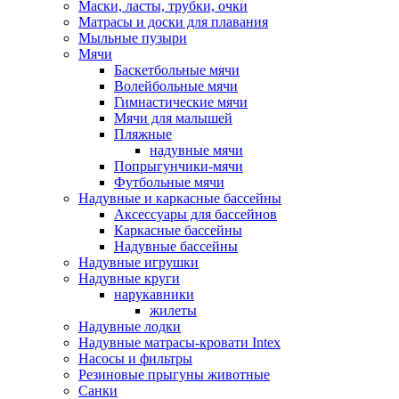
Маски, ласты, трубки, очки
Матрасы и доски для плавания
Мыльные пузыри
Мячи
Баскетбольные мячи
Волейбольные мячи
Гимнастические мячи
Мячи для малышей
Пляжные
надувные мячи
Попрыгунчики-мячи
Футбольные мячи
Надувные и каркасные бассейны
Аксессуары для бассейнов
Каркасные бассейны
Надувные бассейны
Надувные игрушки
Надувные круги
нарукавники
жилеты
Надувные лодки
Надувные матрасы-кровати Intex
Насосы и фильтры
Резиновые прыгуны животные
Санки