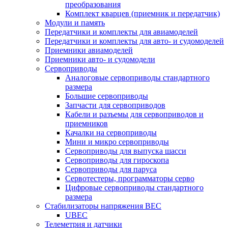
преобразования
Комплект кварцев (приемник и передатчик)
Модули и память
Передатчики и комплекты для авиамоделей
Передатчики и комплекты для авто- и судомоделей
Приемники авиамоделей
Приемники авто- и судомодели
Сервоприводы
Аналоговые сервоприводы стандартного
размера
Большие сервоприводы
Запчасти для сервоприводов
Кабели и разъемы для сервоприводов и
приемников
Качалки на сервоприводы
Мини и микро сервоприводы
Сервоприводы для выпуска шасси
Сервоприводы для гироскопа
Сервоприводы для паруса
Сервотестеры, программаторы серво
Цифровые сервоприводы стандартного
размера
Стабилизаторы напряжения BEC
UBEC
Телеметрия и датчики