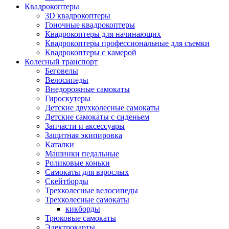
Квадрокоптеры
3D квадрокоптеры
Гоночные квадрокоптеры
Квадрокоптеры для начинающих
Квадрокоптеры профессиональные для съемки
Квадрокоптеры с камерой
Колесный транспорт
Беговелы
Велосипеды
Внедорожные самокаты
Гироскутеры
Детские двухколесные самокаты
Детские самокаты с сиденьем
Запчасти и аксессуары
Защитная экипировка
Каталки
Машинки педальные
Роликовые коньки
Самокаты для взрослых
Скейтборды
Трехколесные велосипеды
Трехколесные самокаты
кикборды
Трюковые самокаты
Электрокарты