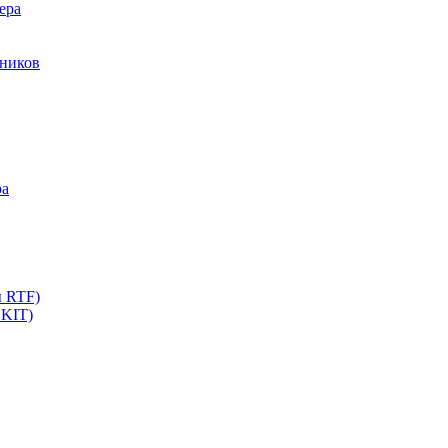
ера
мников
ра
ы RTF)
 KIT)