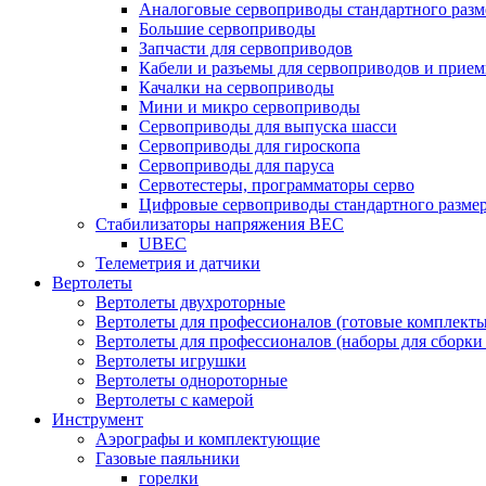
Аналоговые сервоприводы стандартного разм
Большие сервоприводы
Запчасти для сервоприводов
Кабели и разъемы для сервоприводов и прие
Качалки на сервоприводы
Мини и микро сервоприводы
Сервоприводы для выпуска шасси
Сервоприводы для гироскопа
Сервоприводы для паруса
Сервотестеры, программаторы серво
Цифровые сервоприводы стандартного разме
Стабилизаторы напряжения BEC
UBEC
Телеметрия и датчики
Вертолеты
Вертолеты двухроторные
Вертолеты для профессионалов (готовые комплект
Вертолеты для профессионалов (наборы для сборки
Вертолеты игрушки
Вертолеты однороторные
Вертолеты с камерой
Инструмент
Аэрографы и комплектующие
Газовые паяльники
горелки