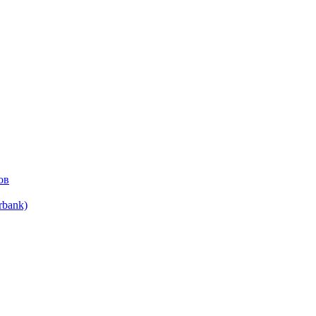
ов
bank)