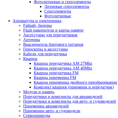
Фотолитиевые и спецэлементы
Литиевые спецэлементы
Спецэлементы
Фотолитиевые
Аппаратура и электроника
Failsafe, биперы
Flash накопители и карты памяти
Аксессуары для передатчиков
Антенны
Выключатель бортового питания
Гироскопы и аксессуары
Кабели для передатчика
Кварцы
Кварцы передатчика AM 27Mhz
Кварцы передатчика AM 40Mhz
Кварцы передатчика FM
Кварцы приемника FM
Кварцы приемника двойного преобразования
Комплект кварцев (приемник и передатчик)
Модули и память
Передатчики и комплекты для авиамоделей
Передатчики и комплекты для авто- и судомоделей
Приемники авиамоделей
Приемники авто- и судомодели
Сервоприводы