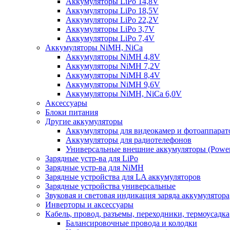
Аккумуляторы LiPo 14,8V
Аккумуляторы LiPo 18,5V
Аккумуляторы LiPo 22,2V
Аккумуляторы LiPo 3,7V
Аккумуляторы LiPo 7,4V
Аккумуляторы NiMH, NiCa
Аккумуляторы NiMH 4,8V
Аккумуляторы NiMH 7,2V
Аккумуляторы NiMH 8,4V
Аккумуляторы NiMH 9,6V
Аккумуляторы NiMH, NiCa 6,0V
Аксессуары
Блоки питания
Другие аккумуляторы
Аккумуляторы для видеокамер и фотоаппарат
Аккумуляторы для радиотелефонов
Универсальные внешние аккумуляторы (Power
Зарядные устр-ва для LiPo
Зарядные устр-ва для NiMH
Зарядные устройства для LA аккумуляторов
Зарядные устройства универсальные
Звуковая и световая индикация заряда аккумулятора
Инверторы и аксессуары
Кабель, провод, разъемы, переходники, термоусадка
Балансировочные провода и колодки