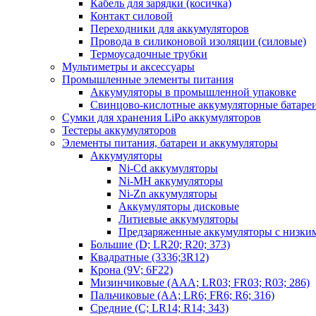
Кабель для зарядки (косичка)
Контакт силовой
Переходники для аккумуляторов
Провода в силиконовой изоляции (силовые)
Термоусадочные трубки
Мультиметры и аксессуары
Промышленные элементы питания
Аккумуляторы в промышленной упаковке
Свинцово-кислотные аккумуляторные батаре
Сумки для хранения LiPo аккумуляторов
Тестеры аккумуляторов
Элементы питания, батареи и аккумуляторы
Аккумуляторы
Ni-Cd аккумуляторы
Ni-MH аккумуляторы
Ni-Zn аккумуляторы
Аккумуляторы дисковые
Литиевые аккумуляторы
Предзаряженные аккумуляторы с низки
Большие (D; LR20; R20; 373)
Квадратные (3336;3R12)
Крона (9V; 6F22)
Мизинчиковые (AAA; LR03; FR03; R03; 286)
Пальчиковые (AA; LR6; FR6; R6; 316)
Средние (C; LR14; R14; 343)