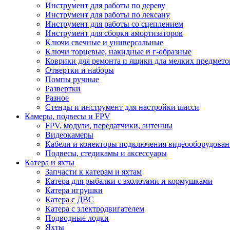
Инструмент для работы по дереву
Инструмент для работы по лексану
Инструмент для работы со сцеплением
Инструмент для сборки амортизаторов
Ключи свечные и универсальные
Ключи торцевые, накидные и г-образные
Коврики для ремонта и ящики дла мелких предмето
Отвертки и наборы
Помпы ручные
Развертки
Разное
Стенды и инструмент для настройки шасси
Камеры, подвесы и FPV
FPV, модули, передатчики, антенны
Видеокамеры
Кабели и конекторы подключения видеооборудован
Подвесы, стедикамы и аксессуары
Катера и яхты
Запчасти к катерам и яхтам
Катера для рыбалки с эхолотами и кормушками
Катера игрушки
Катера с ДВС
Катера с электродвигателем
Подводные лодки
Яхты