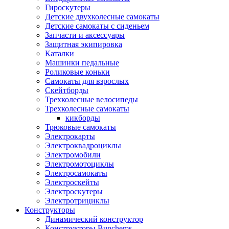
Гироскутеры
Детские двухколесные самокаты
Детские самокаты с сиденьем
Запчасти и аксессуары
Защитная экипировка
Каталки
Машинки педальные
Роликовые коньки
Самокаты для взрослых
Скейтборды
Трехколесные велосипеды
Трехколесные самокаты
кикборды
Трюковые самокаты
Электрокарты
Электроквадроциклы
Электромобили
Электромотоциклы
Электросамокаты
Электроскейты
Электроскутеры
Электротрициклы
Конструкторы
Динамический конструктор
Конструкторы Bunchems