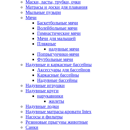
Маски, ласты, трубки, очки
Матрасы и доски для плавания
Мыльные пузыри
Мячи
Баскетбольные мячи
Волейбольные мячи
Гимнастические мячи
Мячи для малышей
Пляжные
надувные мячи
Попрыгунчики-мячи
Футбольные мячи
Надувные и каркасные бассейны
Аксессуары для бассейнов
Каркасные бассейны
Надувные бассейны
Надувные игрушки
Надувные круги
нарукавники
жилеты
Надувные лодки
Надувные матрасы-кровати Intex
Насосы и фильтры
Резиновые прыгуны животные
Санки