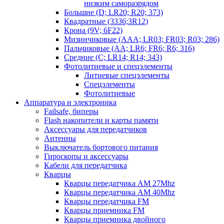
низким саморазрядом
Большие (D; LR20; R20; 373)
Квадратные (3336;3R12)
Крона (9V; 6F22)
Мизинчиковые (AAA; LR03; FR03; R03; 286)
Пальчиковые (AA; LR6; FR6; R6; 316)
Средние (C; LR14; R14; 343)
Фотолитиевые и спецэлементы
Литиевые спецэлементы
Спецэлементы
Фотолитиевые
Аппаратура и электроника
Failsafe, биперы
Flash накопители и карты памяти
Аксессуары для передатчиков
Антенны
Выключатель бортового питания
Гироскопы и аксессуары
Кабели для передатчика
Кварцы
Кварцы передатчика AM 27Mhz
Кварцы передатчика AM 40Mhz
Кварцы передатчика FM
Кварцы приемника FM
Кварцы приемника двойного