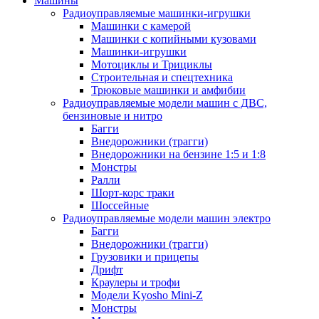
Машины
Радиоуправляемые машинки-игрушки
Машинки с камерой
Машинки с копийными кузовами
Машинки-игрушки
Мотоциклы и Трициклы
Строительная и спецтехника
Трюковые машинки и амфибии
Радиоуправляемые модели машин с ДВС,
бензиновые и нитро
Багги
Внедорожники (трагги)
Внедорожники на бензине 1:5 и 1:8
Монстры
Ралли
Шорт-корс траки
Шоссейные
Радиоуправляемые модели машин электро
Багги
Внедорожники (трагги)
Грузовики и прицепы
Дрифт
Краулеры и трофи
Модели Kyosho Mini-Z
Монстры