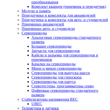
преобразования
Комплект кварцев (приемник и передатчик)
Модули и память
Передатчики и комплекты для авиамоделей
Передатчики и комплекты для авто- и судомоделей
Приемники авиамоделей
Приемники авто- и судомодели
Сервоприводы
Аналоговые сервоприводы стандартного
размера
Большие сервоприводы
Запчасти для сервоприводов
Кабели и разъемы для сервоприводов и
приемников
Качалки на сервоприводы
Мини и микро сервоприводы
Сервоприводы для выпуска шасси
Сервоприводы для гироскопа
Сервоприводы для паруса
Сервотестеры, программаторы серво
Цифровые сервоприводы стандартного
размера
Стабилизаторы напряжения BEC
UBEC
Телеметрия и датчики