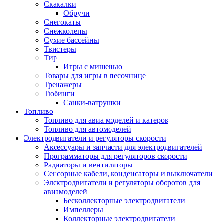
Скакалки
Обручи
Снегокаты
Снежколепы
Сухие бассейны
Твистеры
Тир
Игры с мишенью
Товары для игры в песочнице
Тренажеры
Тюбинги
Санки-ватрушки
Топливо
Топливо для авиа моделей и катеров
Топливо для автомоделей
Электродвигатели и регуляторы скорости
Аксессуары и запчасти для электродвигателей
Программаторы для регуляторов скорости
Радиаторы и вентиляторы
Сенсорные кабели, конденсаторы и выключатели
Электродвигатели и регуляторы оборотов для
авиамоделей
Бесколлекторные электродвигатели
Импеллеры
Коллекторные электродвигатели