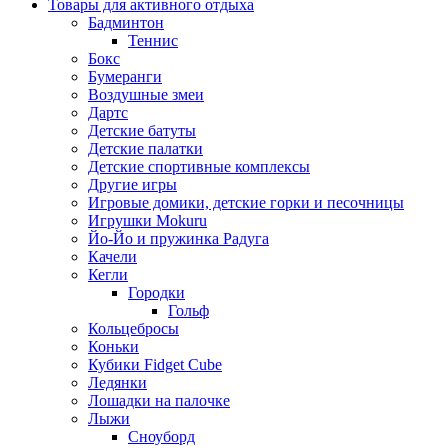
Товары для активного отдыха
Бадминтон
Теннис
Бокс
Бумеранги
Воздушные змеи
Дартс
Детские батуты
Детские палатки
Детские спортивные комплексы
Другие игры
Игровые домики, детские горки и песочницы
Игрушки Mokuru
Йо-Йо и пружинка Радуга
Качели
Кегли
Городки
Гольф
Кольцебросы
Коньки
Кубики Fidget Cube
Ледянки
Лошадки на палочке
Лыжи
Сноуборд