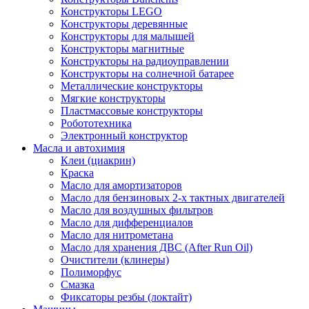
Конструкторы LEGO
Конструкторы деревянные
Конструкторы для малышей
Конструкторы магнитные
Конструкторы на радиоуправлении
Конструкторы на солнечной батарее
Металлические конструкторы
Мягкие конструкторы
Пластмассовые конструкторы
Робототехника
Электронный конструктор
Масла и автохимия
Клеи (циакрин)
Краска
Масло для амортизаторов
Масло для бензиновых 2-х тактных двигателей
Масло для воздушных фильтров
Масло для дифференциалов
Масло для нитрометана
Масло для хранения ДВС (After Run Oil)
Очистители (клинеры)
Полиморфус
Смазка
Фиксаторы резбы (локтайт)