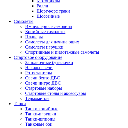
Мотоциклы
Ралли
Шорт-корс траки
Шоссейные
Самолеты
Импеллерные самолеты
Копийные самолеты
Планеры
Самолеты для начинающих
Самолеты игрушки
Спортивные и пилотажные самолеты
Стартовое оборудование
Заправочные бутылочки
Накалы свечи
Ротостартеры
Свечи бензо ДВС
Свечи нитро ДВС
Стартовые наборы
Стартовые столы и аксессуары
Термометры
Танки
Танки копийные
Танки-игрушки
Танки-шпионы
Танковые бои