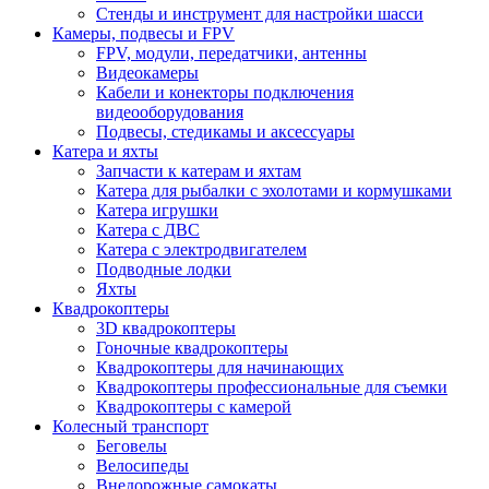
Стенды и инструмент для настройки шасси
Камеры, подвесы и FPV
FPV, модули, передатчики, антенны
Видеокамеры
Кабели и конекторы подключения
видеооборудования
Подвесы, стедикамы и аксессуары
Катера и яхты
Запчасти к катерам и яхтам
Катера для рыбалки с эхолотами и кормушками
Катера игрушки
Катера с ДВС
Катера с электродвигателем
Подводные лодки
Яхты
Квадрокоптеры
3D квадрокоптеры
Гоночные квадрокоптеры
Квадрокоптеры для начинающих
Квадрокоптеры профессиональные для съемки
Квадрокоптеры с камерой
Колесный транспорт
Беговелы
Велосипеды
Внедорожные самокаты