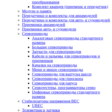
преобразования
Комплект кварцев (приемник и передатчик)
Модули и память
Передатчики и комплекты для авиамоделей
Передатчики и комплекты для авто- и судомоделей
Приемники авиамоделей
Приемники авто- и судомодели
Сервоприводы
Аналоговые сервоприводы стандартного
размера
Большие сервоприводы
Запчасти для сервоприводов
Кабели и разъемы для сервоприводов и
приемников
Качалки на сервоприводы
Мини и микро сервоприводы
Сервоприводы для выпуска шасси
Сервоприводы для гироскопа
Сервоприводы для паруса
Сервотестеры, программаторы серво
Цифровые сервоприводы стандартного
размера
Стабилизаторы напряжения BEC
UBEC
Телеметрия и датчики