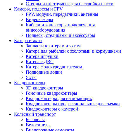
Стенды и инструмент для настройки шасси
Камеры, подвесы и FPV
FPV, модули, передатчики, антенны
Видеокамеры
Кабели и конекторы подключения
видеооборудования
Подвесы, стедикамы и аксессуары
Катера и яхты
Запчасти к катерам и яхтам
Катера для рыбалки с эхолотами и кормушками
Катера игрушки
Катера с ДВС
Катера с электродвигателем
Подводные лодки
Яхты
Квадрокоптеры
3D квадрокоптеры
Гоночные квадрокоптеры
Квадрокоптеры для начинающих
Квадрокоптеры профессиональные для съемки
Квадрокоптеры с камерой
Колесный транспорт
Беговелы
Велосипеды
Внедорожные самокаты