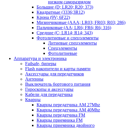
низким саморазрядом
Большие (D; LR20; R20; 373)
Квадратные (3336;3R12)
Крона (9V; 6F22)
Мизинчиковые (AAA; LR03; FR03; R03; 286)
Пальчиковые (AA; LR6; FR6; R6; 316)
Средние (C; LR14; R14; 343)
Фотолитиевые и спецэлементы
Литиевые спецэлементы
Спецэлементы
Фотолитиевые
Аппаратура и электроника
Failsafe, биперы
Flash накопители и карты памяти
Аксессуары для передатчиков
Антенны
Выключатель бортового питания
Гироскопы и аксессуары
Кабели для передатчика
Кварцы
Кварцы передатчика AM 27Mhz
Кварцы передатчика AM 40Mhz
Кварцы передатчика FM
Кварцы приемника FM
Кварцы приемника двойного