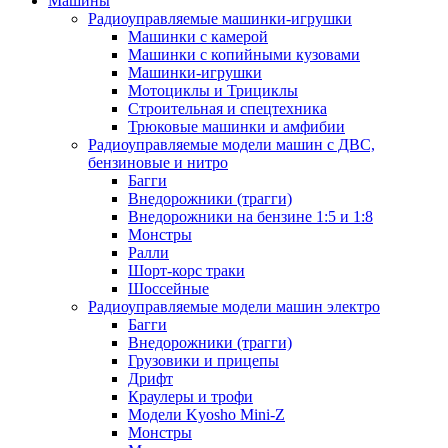
Машины
Радиоуправляемые машинки-игрушки
Машинки с камерой
Машинки с копийными кузовами
Машинки-игрушки
Мотоциклы и Трициклы
Строительная и спецтехника
Трюковые машинки и амфибии
Радиоуправляемые модели машин с ДВС,
бензиновые и нитро
Багги
Внедорожники (трагги)
Внедорожники на бензине 1:5 и 1:8
Монстры
Ралли
Шорт-корс траки
Шоссейные
Радиоуправляемые модели машин электро
Багги
Внедорожники (трагги)
Грузовики и прицепы
Дрифт
Краулеры и трофи
Модели Kyosho Mini-Z
Монстры