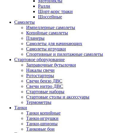
Мотоциклы
Ралли
Шорт-корс траки
Шоссейные
Самолеты
Импеллерные самолеты
Копийные самолеты
Планеры
Самолеты для начинающих
Самолеты игрушки
Спортивные и пилотажные самолеты
Стартовое оборудование
Заправочные бутылочки
Накалы свечи
Ротостартеры
Свечи бензо ДВС
Свечи нитро ДВС
Стартовые наборы
Стартовые столы и аксессуары
Термометры
Танки
Танки копийные
Танки-игрушки
Танки-шпионы
Танковые бои