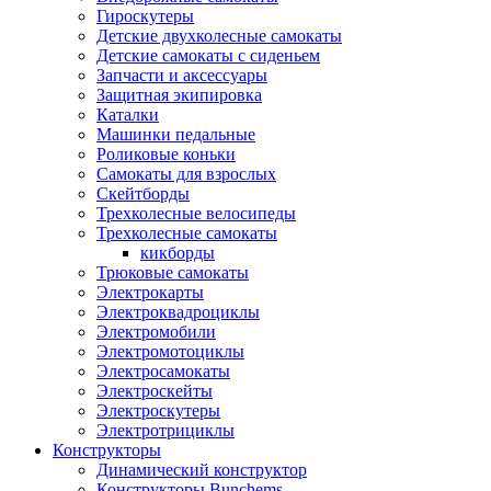
Гироскутеры
Детские двухколесные самокаты
Детские самокаты с сиденьем
Запчасти и аксессуары
Защитная экипировка
Каталки
Машинки педальные
Роликовые коньки
Самокаты для взрослых
Скейтборды
Трехколесные велосипеды
Трехколесные самокаты
кикборды
Трюковые самокаты
Электрокарты
Электроквадроциклы
Электромобили
Электромотоциклы
Электросамокаты
Электроскейты
Электроскутеры
Электротрициклы
Конструкторы
Динамический конструктор
Конструкторы Bunchems