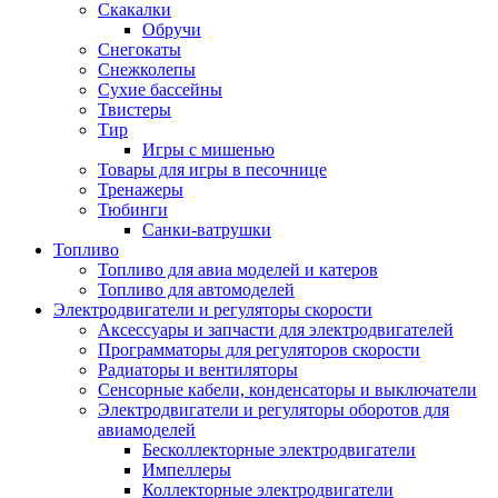
Скакалки
Обручи
Снегокаты
Снежколепы
Сухие бассейны
Твистеры
Тир
Игры с мишенью
Товары для игры в песочнице
Тренажеры
Тюбинги
Санки-ватрушки
Топливо
Топливо для авиа моделей и катеров
Топливо для автомоделей
Электродвигатели и регуляторы скорости
Аксессуары и запчасти для электродвигателей
Программаторы для регуляторов скорости
Радиаторы и вентиляторы
Сенсорные кабели, конденсаторы и выключатели
Электродвигатели и регуляторы оборотов для
авиамоделей
Бесколлекторные электродвигатели
Импеллеры
Коллекторные электродвигатели