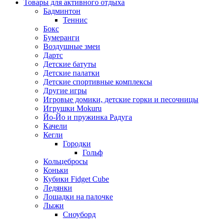
Товары для активного отдыха
Бадминтон
Теннис
Бокс
Бумеранги
Воздушные змеи
Дартс
Детские батуты
Детские палатки
Детские спортивные комплексы
Другие игры
Игровые домики, детские горки и песочницы
Игрушки Mokuru
Йо-Йо и пружинка Радуга
Качели
Кегли
Городки
Гольф
Кольцебросы
Коньки
Кубики Fidget Cube
Ледянки
Лошадки на палочке
Лыжи
Сноуборд