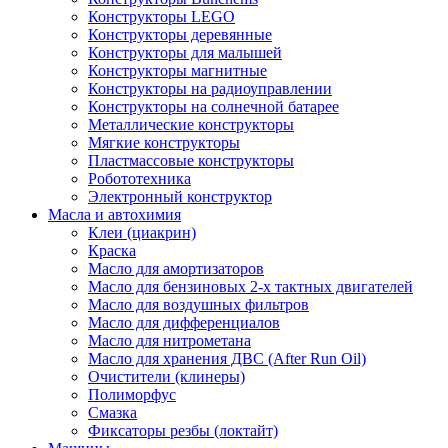
Конструкторы LEGO
Конструкторы деревянные
Конструкторы для малышей
Конструкторы магнитные
Конструкторы на радиоуправлении
Конструкторы на солнечной батарее
Металлические конструкторы
Мягкие конструкторы
Пластмассовые конструкторы
Робототехника
Электронный конструктор
Масла и автохимия
Клеи (циакрин)
Краска
Масло для амортизаторов
Масло для бензиновых 2-х тактных двигателей
Масло для воздушных фильтров
Масло для дифференциалов
Масло для нитрометана
Масло для хранения ДВС (After Run Oil)
Очистители (клинеры)
Полиморфус
Смазка
Фиксаторы резбы (локтайт)