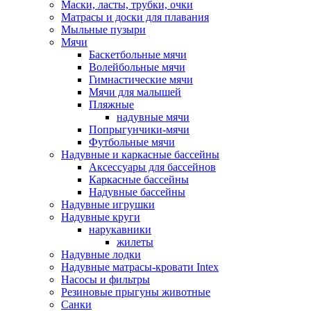
Маски, ласты, трубки, очки
Матрасы и доски для плавания
Мыльные пузыри
Мячи
Баскетбольные мячи
Волейбольные мячи
Гимнастические мячи
Мячи для малышей
Пляжные
надувные мячи
Попрыгунчики-мячи
Футбольные мячи
Надувные и каркасные бассейны
Аксессуары для бассейнов
Каркасные бассейны
Надувные бассейны
Надувные игрушки
Надувные круги
нарукавники
жилеты
Надувные лодки
Надувные матрасы-кровати Intex
Насосы и фильтры
Резиновые прыгуны животные
Санки