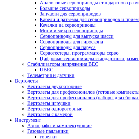
Аналоговые сервоприводы стандартного разм
Большие сервоприводы
Запчасти для сервоприводов
Кабели и разъемы для сервоприводов и прие
Качалки на сервоприводы
Мини и микро сервоприводы
Сервоприводы для выпуска шасси
Сервоприводы для гироскопа
Сервоприводы для паруса
Сервотестеры, программаторы серво
Цифровые сервоприводы стандартного разме
Стабилизаторы напряжения BEC
UBEC
Телеметрия и датчики
Вертолеты
Вертолеты двухроторные
Вертолеты для профессионалов (готовые комплект
Вертолеты для профессионалов (наборы для сборки
Вертолеты игрушки
Вертолеты однороторные
Вертолеты с камерой
Инструмент
Аэрографы и комплектующие
Газовые паяльники
горелки