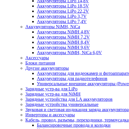
Аккумуляторы LiPo 14,8V
Аккумуляторы LiPo 18,5V
Аккумуляторы LiPo 22,2V
Аккумуляторы LiPo 3,7V
Аккумуляторы LiPo 7,4V
Аккумуляторы NiMH, NiCa
Аккумуляторы NiMH 4,8V
Аккумуляторы NiMH 7,2V
Аккумуляторы NiMH 8,4V
Аккумуляторы NiMH 9,6V
Аккумуляторы NiMH, NiCa 6,0V
Аксессуары
Блоки питания
Другие аккумуляторы
Аккумуляторы для видеокамер и фотоаппарат
Аккумуляторы для радиотелефонов
Универсальные внешние аккумуляторы (Power
Зарядные устр-ва для LiPo
Зарядные устр-ва для NiMH
Зарядные устройства для LA аккумуляторов
Зарядные устройства универсальные
Звуковая и световая индикация заряда аккумулятора
Инверторы и аксессуары
Кабель, провод, разъемы, переходники, термоусадка
Балансировочные провода и колодки