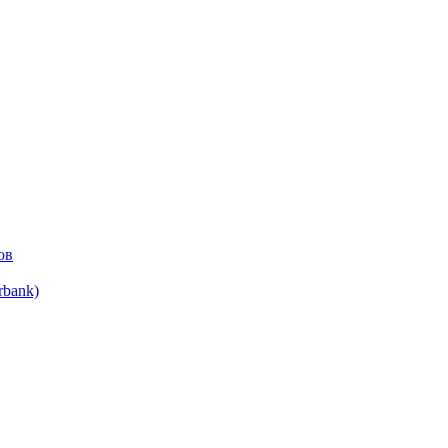
ов
bank)