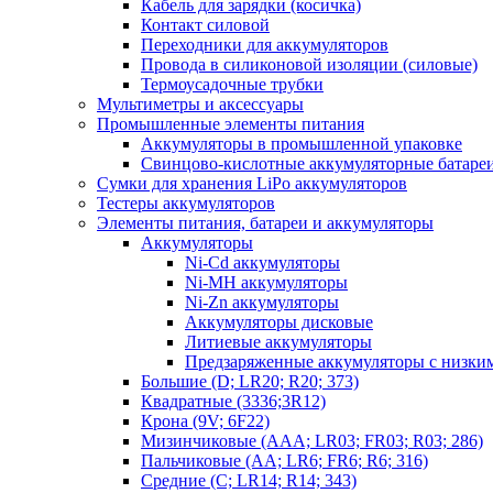
Кабель для зарядки (косичка)
Контакт силовой
Переходники для аккумуляторов
Провода в силиконовой изоляции (силовые)
Термоусадочные трубки
Мультиметры и аксессуары
Промышленные элементы питания
Аккумуляторы в промышленной упаковке
Свинцово-кислотные аккумуляторные батаре
Сумки для хранения LiPo аккумуляторов
Тестеры аккумуляторов
Элементы питания, батареи и аккумуляторы
Аккумуляторы
Ni-Cd аккумуляторы
Ni-MH аккумуляторы
Ni-Zn аккумуляторы
Аккумуляторы дисковые
Литиевые аккумуляторы
Предзаряженные аккумуляторы с низки
Большие (D; LR20; R20; 373)
Квадратные (3336;3R12)
Крона (9V; 6F22)
Мизинчиковые (AAA; LR03; FR03; R03; 286)
Пальчиковые (AA; LR6; FR6; R6; 316)
Средние (C; LR14; R14; 343)