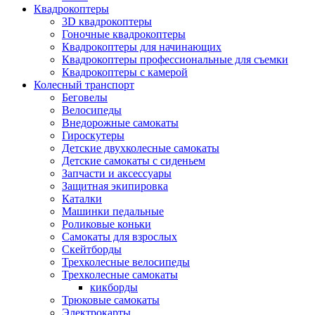
Квадрокоптеры
3D квадрокоптеры
Гоночные квадрокоптеры
Квадрокоптеры для начинающих
Квадрокоптеры профессиональные для съемки
Квадрокоптеры с камерой
Колесный транспорт
Беговелы
Велосипеды
Внедорожные самокаты
Гироскутеры
Детские двухколесные самокаты
Детские самокаты с сиденьем
Запчасти и аксессуары
Защитная экипировка
Каталки
Машинки педальные
Роликовые коньки
Самокаты для взрослых
Скейтборды
Трехколесные велосипеды
Трехколесные самокаты
кикборды
Трюковые самокаты
Электрокарты