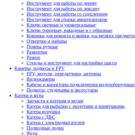
Инструмент для работы по дереву
Инструмент для работы по лексану
Инструмент для работы со сцеплением
Инструмент для сборки амортизаторов
Ключи свечные и универсальные
Ключи торцевые, накидные и г-образные
Коврики для ремонта и ящики дла мелких предмето
Отвертки и наборы
Помпы ручные
Развертки
Разное
Стенды и инструмент для настройки шасси
Камеры, подвесы и FPV
FPV, модули, передатчики, антенны
Видеокамеры
Кабели и конекторы подключения видеооборудован
Подвесы, стедикамы и аксессуары
Катера и яхты
Запчасти к катерам и яхтам
Катера для рыбалки с эхолотами и кормушками
Катера игрушки
Катера с ДВС
Катера с электродвигателем
Подводные лодки
Яхты