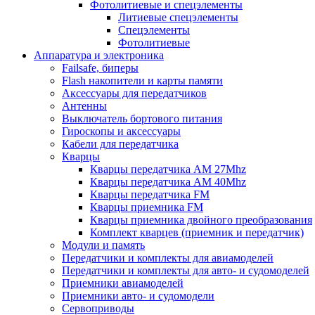
Фотолитиевые и спецэлементы
Литиевые спецэлементы
Спецэлементы
Фотолитиевые
Аппаратура и электроника
Failsafe, биперы
Flash накопители и карты памяти
Аксессуары для передатчиков
Антенны
Выключатель бортового питания
Гироскопы и аксессуары
Кабели для передатчика
Кварцы
Кварцы передатчика AM 27Mhz
Кварцы передатчика AM 40Mhz
Кварцы передатчика FM
Кварцы приемника FM
Кварцы приемника двойного преобразования
Комплект кварцев (приемник и передатчик)
Модули и память
Передатчики и комплекты для авиамоделей
Передатчики и комплекты для авто- и судомоделей
Приемники авиамоделей
Приемники авто- и судомодели
Сервоприводы