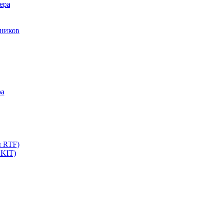
ера
мников
ра
ы RTF)
 KIT)