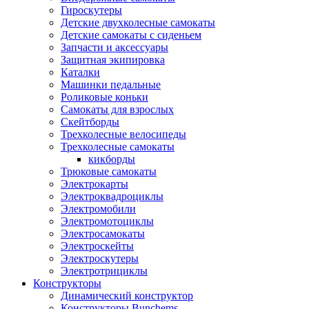
Гироскутеры
Детские двухколесные самокаты
Детские самокаты с сиденьем
Запчасти и аксессуары
Защитная экипировка
Каталки
Машинки педальные
Роликовые коньки
Самокаты для взрослых
Скейтборды
Трехколесные велосипеды
Трехколесные самокаты
кикборды
Трюковые самокаты
Электрокарты
Электроквадроциклы
Электромобили
Электромотоциклы
Электросамокаты
Электроскейты
Электроскутеры
Электротрициклы
Конструкторы
Динамический конструктор
Конструкторы Bunchems