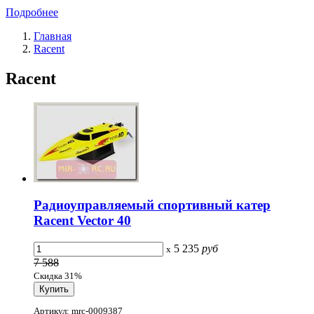
Подробнее
Главная
Racent
Racent
Радиоуправляемый спортивный катер
Racent Vector 40
5 235
руб
x
7 588
Скидка 31%
Артикул: mrc-0009387