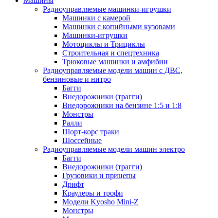
Машины
Радиоуправляемые машинки-игрушки
Машинки с камерой
Машинки с копийными кузовами
Машинки-игрушки
Мотоциклы и Трициклы
Строительная и спецтехника
Трюковые машинки и амфибии
Радиоуправляемые модели машин с ДВС,
бензиновые и нитро
Багги
Внедорожники (трагги)
Внедорожники на бензине 1:5 и 1:8
Монстры
Ралли
Шорт-корс траки
Шоссейные
Радиоуправляемые модели машин электро
Багги
Внедорожники (трагги)
Грузовики и прицепы
Дрифт
Краулеры и трофи
Модели Kyosho Mini-Z
Монстры