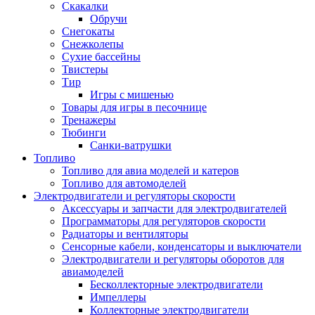
Скакалки
Обручи
Снегокаты
Снежколепы
Сухие бассейны
Твистеры
Тир
Игры с мишенью
Товары для игры в песочнице
Тренажеры
Тюбинги
Санки-ватрушки
Топливо
Топливо для авиа моделей и катеров
Топливо для автомоделей
Электродвигатели и регуляторы скорости
Аксессуары и запчасти для электродвигателей
Программаторы для регуляторов скорости
Радиаторы и вентиляторы
Сенсорные кабели, конденсаторы и выключатели
Электродвигатели и регуляторы оборотов для
авиамоделей
Бесколлекторные электродвигатели
Импеллеры
Коллекторные электродвигатели