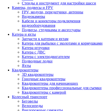
Стенды и инструмент для настройки шасси
Камеры, подвесы и FPV
FPV, модули, передатчики, антенны
Видеокамеры
Кабели и конекторы подключения
видеооборудования
Подвесы, стедикамы и аксессуары
Катера и яхты
Запчасти к катерам и яхтам
Катера для рыбалки с эхолотами и кормушками
Катера игрушки
Катера с ДВС
Катера с электродвигателем
Подводные лодки
Яхты
Квадрокоптеры
3D квадрокоптеры
Гоночные квадрокоптеры
Квадрокоптеры для начинающих
Квадрокоптеры профессиональные для съемки
Квадрокоптеры с камерой
Колесный транспорт
Беговелы
Велосипеды
Внедорожные самокаты