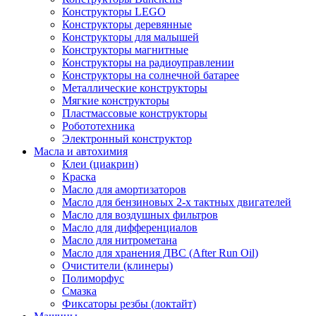
Конструкторы LEGO
Конструкторы деревянные
Конструкторы для малышей
Конструкторы магнитные
Конструкторы на радиоуправлении
Конструкторы на солнечной батарее
Металлические конструкторы
Мягкие конструкторы
Пластмассовые конструкторы
Робототехника
Электронный конструктор
Масла и автохимия
Клеи (циакрин)
Краска
Масло для амортизаторов
Масло для бензиновых 2-х тактных двигателей
Масло для воздушных фильтров
Масло для дифференциалов
Масло для нитрометана
Масло для хранения ДВС (After Run Oil)
Очистители (клинеры)
Полиморфус
Смазка
Фиксаторы резбы (локтайт)