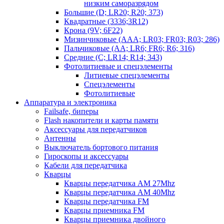
низким саморазрядом
Большие (D; LR20; R20; 373)
Квадратные (3336;3R12)
Крона (9V; 6F22)
Мизинчиковые (AAA; LR03; FR03; R03; 286)
Пальчиковые (AA; LR6; FR6; R6; 316)
Средние (C; LR14; R14; 343)
Фотолитиевые и спецэлементы
Литиевые спецэлементы
Спецэлементы
Фотолитиевые
Аппаратура и электроника
Failsafe, биперы
Flash накопители и карты памяти
Аксессуары для передатчиков
Антенны
Выключатель бортового питания
Гироскопы и аксессуары
Кабели для передатчика
Кварцы
Кварцы передатчика AM 27Mhz
Кварцы передатчика AM 40Mhz
Кварцы передатчика FM
Кварцы приемника FM
Кварцы приемника двойного