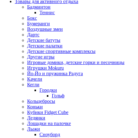
Товары для активного отдыха
Бадминтон
Теннис
Бокс
Бумеранги
Воздушные змеи
Дартс
Детские батуты
Детские палатки
Детские спортивные комплексы
Другие игры
Игровые домики, детские горки и песочницы
Игрушки Mokuru
Йо-Йо и пружинка Радуга
Качели
Кегли
Городки
Гольф
Кольцебросы
Коньки
Кубики Fidget Cube
Ледянки
Лошадки на палочке
Лыжи
Сноуборд