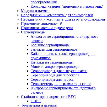
преобразования
Комплект кварцев (приемник и передатчик)
Модули и память
Передатчики и комплекты для авиамоделей
Передатчики и комплекты для авто- и судомоделей
Приемники авиамоделей
Приемники авто- и судомодели
Сервоприводы
Аналоговые сервоприводы стандартного
размера
Большие сервоприводы
Запчасти для сервоприводов
Кабели и разъемы для сервоприводов и
приемников
Качалки на сервоприводы
Мини и микро сервоприводы
Сервоприводы для выпуска шасси
Сервоприводы для гироскопа
Сервоприводы для паруса
Сервотестеры, программаторы серво
Цифровые сервоприводы стандартного
размера
Стабилизаторы напряжения BEC
UBEC
Телеметрия и датчики