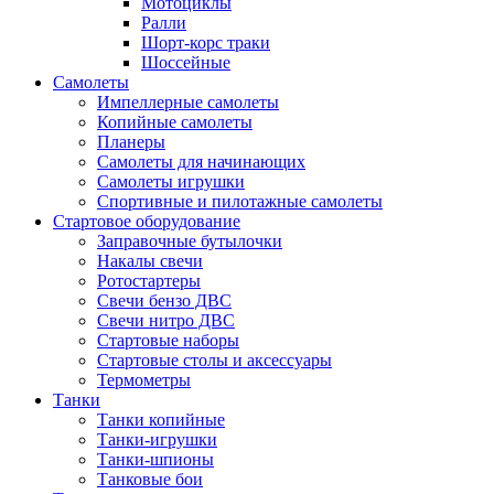
Мотоциклы
Ралли
Шорт-корс траки
Шоссейные
Самолеты
Импеллерные самолеты
Копийные самолеты
Планеры
Самолеты для начинающих
Самолеты игрушки
Спортивные и пилотажные самолеты
Стартовое оборудование
Заправочные бутылочки
Накалы свечи
Ротостартеры
Свечи бензо ДВС
Свечи нитро ДВС
Стартовые наборы
Стартовые столы и аксессуары
Термометры
Танки
Танки копийные
Танки-игрушки
Танки-шпионы
Танковые бои