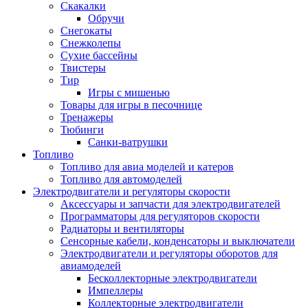
Скакалки
Обручи
Снегокаты
Снежколепы
Сухие бассейны
Твистеры
Тир
Игры с мишенью
Товары для игры в песочнице
Тренажеры
Тюбинги
Санки-ватрушки
Топливо
Топливо для авиа моделей и катеров
Топливо для автомоделей
Электродвигатели и регуляторы скорости
Аксессуары и запчасти для электродвигателей
Программаторы для регуляторов скорости
Радиаторы и вентиляторы
Сенсорные кабели, конденсаторы и выключатели
Электродвигатели и регуляторы оборотов для
авиамоделей
Бесколлекторные электродвигатели
Импеллеры
Коллекторные электродвигатели