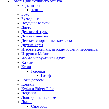
Товары для активного отдыха
Бадминтон
Теннис
Бокс
Бумеранги
Воздушные змеи
Дартс
Детские батуты
Детские палатки
Детские спортивные комплексы
Другие игры
Игровые домики, детские горки и песочницы
Игрушки Mokuru
Йо-Йо и пружинка Радуга
Качели
Кегли
Городки
Гольф
Кольцебросы
Коньки
Кубики Fidget Cube
Ледянки
Лошадки на палочке
Лыжи
Сноуборд