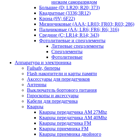
низким саморазрядом
Большие (D; LR20; R20; 373)
Квадратные (3336;3R12)
Крона (9V; 6F22)
Мизинчиковые (AAA; LR03; FR03; R03; 286)
Пальчиковые (AA; LR6; FR6; R6; 316)
Средние (C; LR14; R14; 343)
Фотолитиевые и спецэлементы
Литиевые спецэлементы
Спецэлементы
Фотолитиевые
Аппаратура и электроника
Failsafe, биперы
Flash накопители и карты памяти
Аксессуары для передатчиков
Антенны
Выключатель бортового питания
Гироскопы и аксессуары
Кабели для передатчика
Кварцы
Кварцы передатчика AM 27Mhz
Кварцы передатчика AM 40Mhz
Кварцы передатчика FM
Кварцы приемника FM
Кварцы приемника двойного