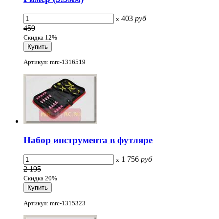
403
руб
x
459
Скидка 12%
Артикул: mrc-1316519
Набор инструмента в футляре
1 756
руб
x
2 195
Скидка 20%
Артикул: mrc-1315323