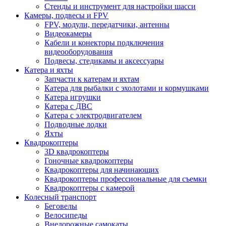
Стенды и инструмент для настройки шасси
Камеры, подвесы и FPV
FPV, модули, передатчики, антенны
Видеокамеры
Кабели и конекторы подключения
видеооборудования
Подвесы, стедикамы и аксессуары
Катера и яхты
Запчасти к катерам и яхтам
Катера для рыбалки с эхолотами и кормушками
Катера игрушки
Катера с ДВС
Катера с электродвигателем
Подводные лодки
Яхты
Квадрокоптеры
3D квадрокоптеры
Гоночные квадрокоптеры
Квадрокоптеры для начинающих
Квадрокоптеры профессиональные для съемки
Квадрокоптеры с камерой
Колесный транспорт
Беговелы
Велосипеды
Внедорожные самокаты