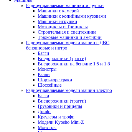
Машины
Радиоуправляемые машинки-игрушки
Машинки с камерой
Машинки с копийными кузовами
Машинки-игрушки
Мотоциклы и Трициклы
Строительная и спецтехника
Трюковые машинки и амфибии
Радиоуправляемые модели машин с ДВС,
бензиновые и нитро
Багги
Внедорожники (трагги)
Внедорожники на бензине 1:5 и 1:8
Монстры
Ралли
Шорт-корс траки
Шоссейные
Радиоуправляемые модели машин электро
Багги
Внедорожники (трагги)
Грузовики и прицепы
Дрифт
Краулеры и трофи
Модели Kyosho Mini-Z
Монстры