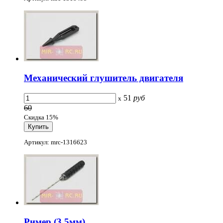
Механический глушитель двигателя
51
руб
x
60
Скидка 15%
Артикул: mrc-1316623
Ример (3.5мм)