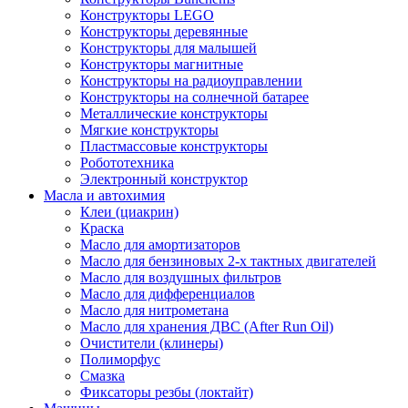
Конструкторы LEGO
Конструкторы деревянные
Конструкторы для малышей
Конструкторы магнитные
Конструкторы на радиоуправлении
Конструкторы на солнечной батарее
Металлические конструкторы
Мягкие конструкторы
Пластмассовые конструкторы
Робототехника
Электронный конструктор
Масла и автохимия
Клеи (циакрин)
Краска
Масло для амортизаторов
Масло для бензиновых 2-х тактных двигателей
Масло для воздушных фильтров
Масло для дифференциалов
Масло для нитрометана
Масло для хранения ДВС (After Run Oil)
Очистители (клинеры)
Полиморфус
Смазка
Фиксаторы резбы (локтайт)