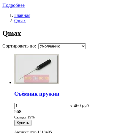
Подробнее
Главная
Qmax
Qmax
Сортировать по:
Съёмник пружин
460
руб
x
568
Скидка 19%
Артикул: mrc-1318495