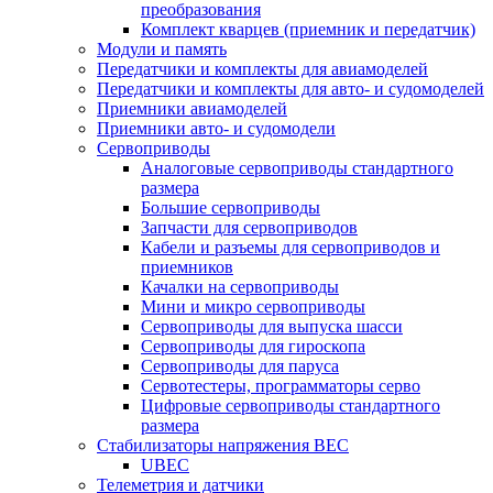
преобразования
Комплект кварцев (приемник и передатчик)
Модули и память
Передатчики и комплекты для авиамоделей
Передатчики и комплекты для авто- и судомоделей
Приемники авиамоделей
Приемники авто- и судомодели
Сервоприводы
Аналоговые сервоприводы стандартного
размера
Большие сервоприводы
Запчасти для сервоприводов
Кабели и разъемы для сервоприводов и
приемников
Качалки на сервоприводы
Мини и микро сервоприводы
Сервоприводы для выпуска шасси
Сервоприводы для гироскопа
Сервоприводы для паруса
Сервотестеры, программаторы серво
Цифровые сервоприводы стандартного
размера
Стабилизаторы напряжения BEC
UBEC
Телеметрия и датчики