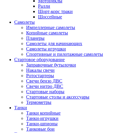
Мотоциклы
Ралли
Шорт-корс траки
Шоссейные
Самолеты
Импеллерные самолеты
Копийные самолеты
Планеры
Самолеты для начинающих
Самолеты игрушки
Спортивные и пилотажные самолеты
Стартовое оборудование
Заправочные бутылочки
Накалы свечи
Ротостартеры
Свечи бензо ДВС
Свечи нитро ДВС
Стартовые наборы
Стартовые столы и аксессуары
Термометры
Танки
Танки копийные
Танки-игрушки
Танки-шпионы
Танковые бои