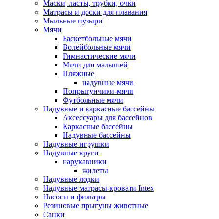
Маски, ласты, трубки, очки
Матрасы и доски для плавания
Мыльные пузыри
Мячи
Баскетбольные мячи
Волейбольные мячи
Гимнастические мячи
Мячи для малышей
Пляжные
надувные мячи
Попрыгунчики-мячи
Футбольные мячи
Надувные и каркасные бассейны
Аксессуары для бассейнов
Каркасные бассейны
Надувные бассейны
Надувные игрушки
Надувные круги
нарукавники
жилеты
Надувные лодки
Надувные матрасы-кровати Intex
Насосы и фильтры
Резиновые прыгуны животные
Санки