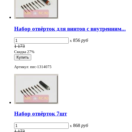
Набор отвёрток для винтов с внутренним...
856
руб
x
1 173
Скидка 27%
Артикул: mrc-1314075
Набор отвёрток 7шт
868
руб
x
1 173