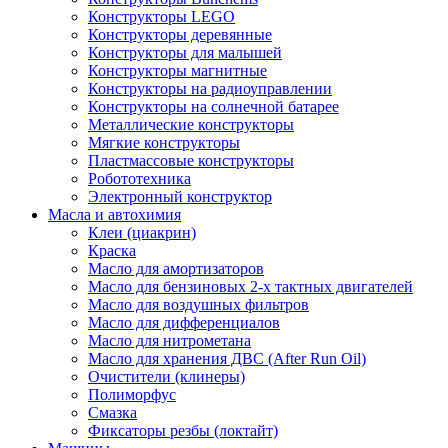
Конструкторы LEGO
Конструкторы деревянные
Конструкторы для малышей
Конструкторы магнитные
Конструкторы на радиоуправлении
Конструкторы на солнечной батарее
Металлические конструкторы
Мягкие конструкторы
Пластмассовые конструкторы
Робототехника
Электронный конструктор
Масла и автохимия
Клеи (циакрин)
Краска
Масло для амортизаторов
Масло для бензиновых 2-х тактных двигателей
Масло для воздушных фильтров
Масло для дифференциалов
Масло для нитрометана
Масло для хранения ДВС (After Run Oil)
Очистители (клинеры)
Полиморфус
Смазка
Фиксаторы резбы (локтайт)