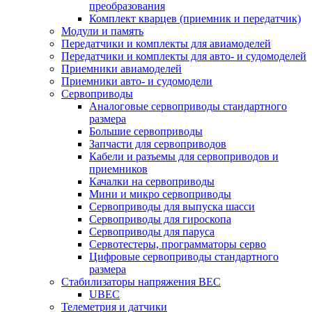
преобразования
Комплект кварцев (приемник и передатчик)
Модули и память
Передатчики и комплекты для авиамоделей
Передатчики и комплекты для авто- и судомоделей
Приемники авиамоделей
Приемники авто- и судомодели
Сервоприводы
Аналоговые сервоприводы стандартного
размера
Большие сервоприводы
Запчасти для сервоприводов
Кабели и разъемы для сервоприводов и
приемников
Качалки на сервоприводы
Мини и микро сервоприводы
Сервоприводы для выпуска шасси
Сервоприводы для гироскопа
Сервоприводы для паруса
Сервотестеры, программаторы серво
Цифровые сервоприводы стандартного
размера
Стабилизаторы напряжения BEC
UBEC
Телеметрия и датчики