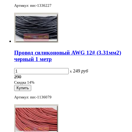
Артикул: mrc-1336227
Провод силиконовый AWG 12# (3.31мм2)
черный 1 метр
249
руб
x
290
Скидка 14%
Артикул: mrc-1136079