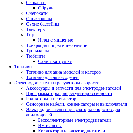
Скакалки
Обручи
Снегокаты
Снежколепы
Сухие бассейны
Твистеры
Тир
Игры с мишенью
Товары для игры в песочнице
Тренажеры
Тюбинги
Санки-ватрушки
Топливо
Топливо для авиа моделей и катеров
Топливо для автомоделей
Электродвигатели и регуляторы скорости
Аксессуары и запчасти для электродвигателей
Программаторы для регуляторов скорости
Радиаторы и вентиляторы
Сенсорные кабели, конденсаторы и выключатели
Электродвигатели и регуляторы оборотов для
авиамоделей
Бесколлекторные электродвигатели
Импеллеры
Коллекторные электродвигатели