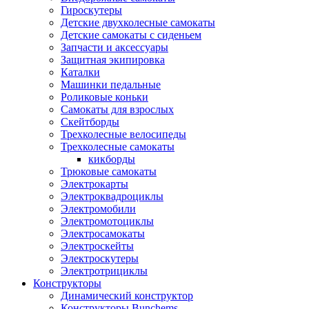
Гироскутеры
Детские двухколесные самокаты
Детские самокаты с сиденьем
Запчасти и аксессуары
Защитная экипировка
Каталки
Машинки педальные
Роликовые коньки
Самокаты для взрослых
Скейтборды
Трехколесные велосипеды
Трехколесные самокаты
кикборды
Трюковые самокаты
Электрокарты
Электроквадроциклы
Электромобили
Электромотоциклы
Электросамокаты
Электроскейты
Электроскутеры
Электротрициклы
Конструкторы
Динамический конструктор
Конструкторы Bunchems