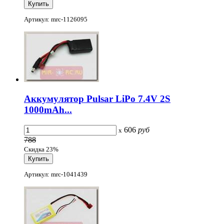
Артикул: mrc-1126095
Аккумулятор Pulsar LiPo 7.4V 2S
1000mAh...
606
руб
x
788
Скидка 23%
Артикул: mrc-1041439