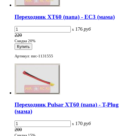
Переходник XT60 (папа) - EC3 (мама)
176
руб
x
220
Скидка 20%
Артикул: mrc-1131555
Переходник Pulsar XT60 (папа) - T-Plug
(мама)
170
руб
x
200
Скидка 15%