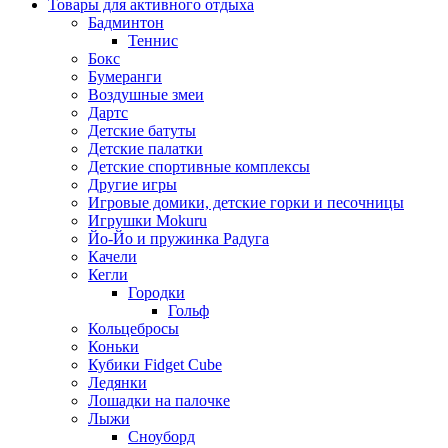
Товары для активного отдыха
Бадминтон
Теннис
Бокс
Бумеранги
Воздушные змеи
Дартс
Детские батуты
Детские палатки
Детские спортивные комплексы
Другие игры
Игровые домики, детские горки и песочницы
Игрушки Mokuru
Йо-Йо и пружинка Радуга
Качели
Кегли
Городки
Гольф
Кольцебросы
Коньки
Кубики Fidget Cube
Ледянки
Лошадки на палочке
Лыжи
Сноуборд