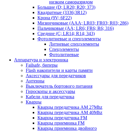
низким саморазрядом
Большие (D; LR20; R20; 373)
Квадратные (3336;3R12)
Крона (9V; 6F22)
Мизинчиковые (AAA; LR03; FR03; R03; 286)
Пальчиковые (AA; LR6; FR6; R6; 316)
Средние (C; LR14; R14; 343)
Фотолитиевые и спецэлементы
Литиевые спецэлементы
Спецэлементы
Фотолитиевые
Аппаратура и электроника
Failsafe, биперы
Flash накопители и карты памяти
Аксессуары для передатчиков
Антенны
Выключатель бортового питания
Гироскопы и аксессуары
Кабели для передатчика
Кварцы
Кварцы передатчика AM 27Mhz
Кварцы передатчика AM 40Mhz
Кварцы передатчика FM
Кварцы приемника FM
Кварцы приемника двойного