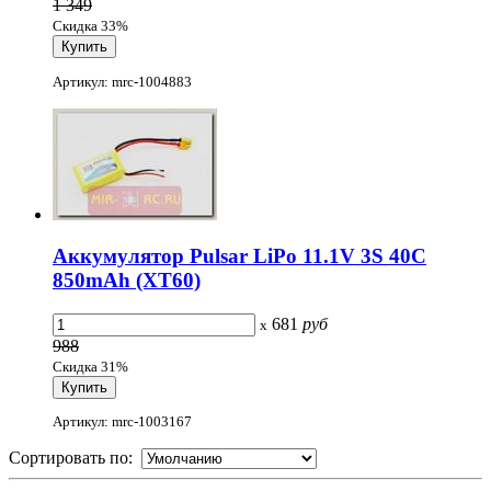
1 349
Скидка 33%
Артикул: mrc-1004883
Аккумулятор Pulsar LiPo 11.1V 3S 40C
850mAh (XT60)
681
руб
x
988
Скидка 31%
Артикул: mrc-1003167
Сортировать по: