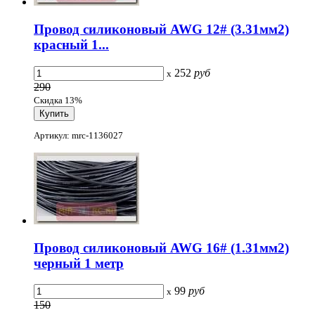
Провод силиконовый AWG 12# (3.31мм2)
красный 1...
252
руб
x
290
Скидка 13%
Артикул: mrc-1136027
Провод силиконовый AWG 16# (1.31мм2)
черный 1 метр
99
руб
x
150