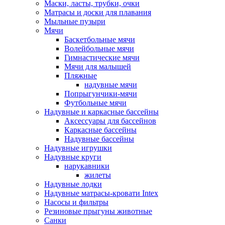
Маски, ласты, трубки, очки
Матрасы и доски для плавания
Мыльные пузыри
Мячи
Баскетбольные мячи
Волейбольные мячи
Гимнастические мячи
Мячи для малышей
Пляжные
надувные мячи
Попрыгунчики-мячи
Футбольные мячи
Надувные и каркасные бассейны
Аксессуары для бассейнов
Каркасные бассейны
Надувные бассейны
Надувные игрушки
Надувные круги
нарукавники
жилеты
Надувные лодки
Надувные матрасы-кровати Intex
Насосы и фильтры
Резиновые прыгуны животные
Санки