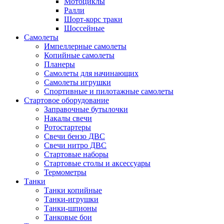
Мотоциклы
Ралли
Шорт-корс траки
Шоссейные
Самолеты
Импеллерные самолеты
Копийные самолеты
Планеры
Самолеты для начинающих
Самолеты игрушки
Спортивные и пилотажные самолеты
Стартовое оборудование
Заправочные бутылочки
Накалы свечи
Ротостартеры
Свечи бензо ДВС
Свечи нитро ДВС
Стартовые наборы
Стартовые столы и аксессуары
Термометры
Танки
Танки копийные
Танки-игрушки
Танки-шпионы
Танковые бои