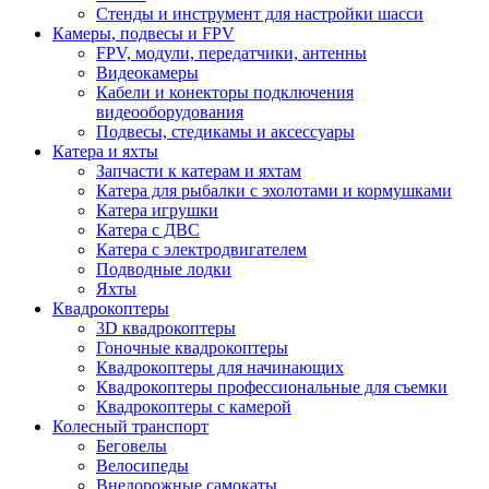
Стенды и инструмент для настройки шасси
Камеры, подвесы и FPV
FPV, модули, передатчики, антенны
Видеокамеры
Кабели и конекторы подключения
видеооборудования
Подвесы, стедикамы и аксессуары
Катера и яхты
Запчасти к катерам и яхтам
Катера для рыбалки с эхолотами и кормушками
Катера игрушки
Катера с ДВС
Катера с электродвигателем
Подводные лодки
Яхты
Квадрокоптеры
3D квадрокоптеры
Гоночные квадрокоптеры
Квадрокоптеры для начинающих
Квадрокоптеры профессиональные для съемки
Квадрокоптеры с камерой
Колесный транспорт
Беговелы
Велосипеды
Внедорожные самокаты