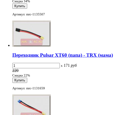
Скидка 34%
Артикул: mrc-1135507
Переходник Pulsar XT60 (папа) - TRX (мама)
171
руб
x
220
Скидка 22%
Артикул: mrc-1131659