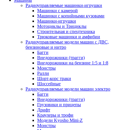
Машины
Радиоуправляемые машинки-игрушки
Машинки с камерой
Машинки с копийными кузовами
Машинки-игрушки
Мотоциклы и Трициклы
Строительная и спецтехника
Трюковые машинки и амфибии
Радиоуправляемые модели машин с ДВС,
бензиновые и нитро
Багги
Внедорожники (трагги)
Внедорожники на бензине 1:5 и 1:8
Монстры
Ралли
Шорт-корс траки
Шоссейные
Радиоуправляемые модели машин электро
Багги
Внедорожники (трагги)
Грузовики и прицепы
Дрифт
Краулеры и трофи
Модели Kyosho Mini-Z
Монстры