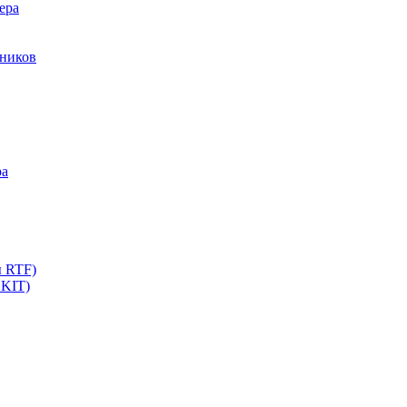
ера
мников
ра
ы RTF)
 KIT)