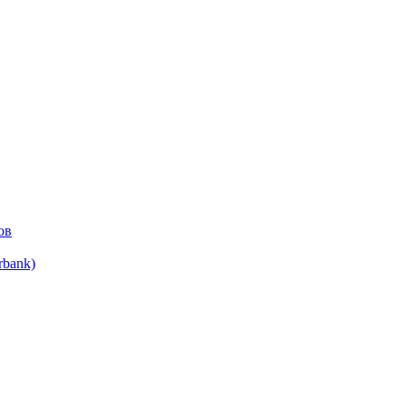
ов
bank)