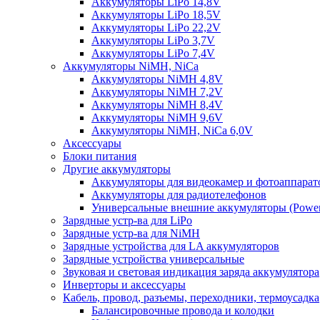
Аккумуляторы LiPo 14,8V
Аккумуляторы LiPo 18,5V
Аккумуляторы LiPo 22,2V
Аккумуляторы LiPo 3,7V
Аккумуляторы LiPo 7,4V
Аккумуляторы NiMH, NiCa
Аккумуляторы NiMH 4,8V
Аккумуляторы NiMH 7,2V
Аккумуляторы NiMH 8,4V
Аккумуляторы NiMH 9,6V
Аккумуляторы NiMH, NiCa 6,0V
Аксессуары
Блоки питания
Другие аккумуляторы
Аккумуляторы для видеокамер и фотоаппарат
Аккумуляторы для радиотелефонов
Универсальные внешние аккумуляторы (Power
Зарядные устр-ва для LiPo
Зарядные устр-ва для NiMH
Зарядные устройства для LA аккумуляторов
Зарядные устройства универсальные
Звуковая и световая индикация заряда аккумулятора
Инверторы и аксессуары
Кабель, провод, разъемы, переходники, термоусадка
Балансировочные провода и колодки