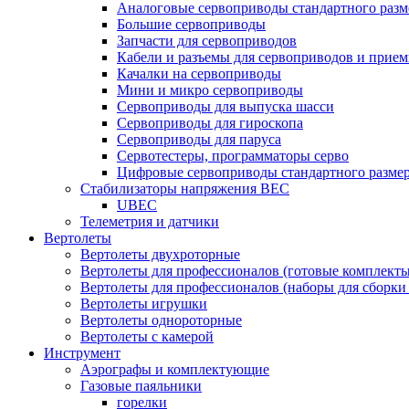
Аналоговые сервоприводы стандартного разм
Большие сервоприводы
Запчасти для сервоприводов
Кабели и разъемы для сервоприводов и прие
Качалки на сервоприводы
Мини и микро сервоприводы
Сервоприводы для выпуска шасси
Сервоприводы для гироскопа
Сервоприводы для паруса
Сервотестеры, программаторы серво
Цифровые сервоприводы стандартного разме
Стабилизаторы напряжения BEC
UBEC
Телеметрия и датчики
Вертолеты
Вертолеты двухроторные
Вертолеты для профессионалов (готовые комплект
Вертолеты для профессионалов (наборы для сборки
Вертолеты игрушки
Вертолеты однороторные
Вертолеты с камерой
Инструмент
Аэрографы и комплектующие
Газовые паяльники
горелки