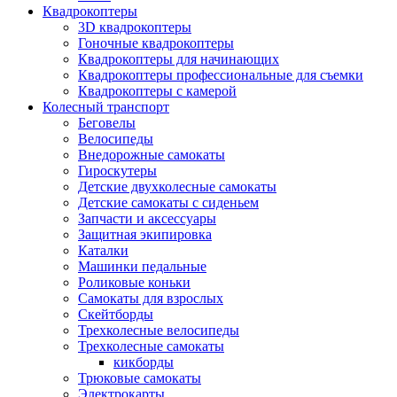
Квадрокоптеры
3D квадрокоптеры
Гоночные квадрокоптеры
Квадрокоптеры для начинающих
Квадрокоптеры профессиональные для съемки
Квадрокоптеры с камерой
Колесный транспорт
Беговелы
Велосипеды
Внедорожные самокаты
Гироскутеры
Детские двухколесные самокаты
Детские самокаты с сиденьем
Запчасти и аксессуары
Защитная экипировка
Каталки
Машинки педальные
Роликовые коньки
Самокаты для взрослых
Скейтборды
Трехколесные велосипеды
Трехколесные самокаты
кикборды
Трюковые самокаты
Электрокарты