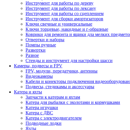
Инструмент для работы по дереву
Инструмент для работы по лексану
Инструмент для работы со сцеплением
Инструмент для сборки амортизаторов
Ключи свечные и универсальные
Ключи торцевые, накидные и г-образные
Коврики для ремонта и ящики дла мелких предмето
Отвертки и наборы
Помпы ручные
Развертки
Разное
Стенды и инструмент для настройки шасси
Камеры, подвесы и FPV
FPV, модули, передатчики, антенны
Видеокамеры
Кабели и конекторы подключения видеооборудован
Подвесы, стедикамы и аксессуары
Катера и яхты
Запчасти к катерам и яхтам
Катера для рыбалки с эхолотами и кормушками
Катера игрушки
Катера с ДВС
Катера с электродвигателем
Подводные лодки
Яхты