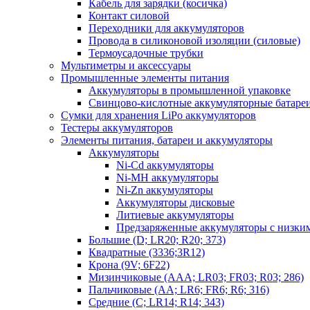
Кабель для зарядки (косичка)
Контакт силовой
Переходники для аккумуляторов
Провода в силиконовой изоляции (силовые)
Термоусадочные трубки
Мультиметры и аксессуары
Промышленные элементы питания
Аккумуляторы в промышленной упаковке
Свинцово-кислотные аккумуляторные батаре
Сумки для хранения LiPo аккумуляторов
Тестеры аккумуляторов
Элементы питания, батареи и аккумуляторы
Аккумуляторы
Ni-Cd аккумуляторы
Ni-MH аккумуляторы
Ni-Zn аккумуляторы
Аккумуляторы дисковые
Литиевые аккумуляторы
Предзаряженные аккумуляторы с низки
Большие (D; LR20; R20; 373)
Квадратные (3336;3R12)
Крона (9V; 6F22)
Мизинчиковые (AAA; LR03; FR03; R03; 286)
Пальчиковые (AA; LR6; FR6; R6; 316)
Средние (C; LR14; R14; 343)