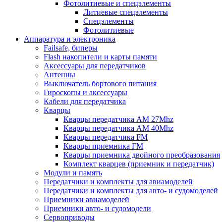
Фотолитиевые и спецэлементы
Литиевые спецэлементы
Спецэлементы
Фотолитиевые
Аппаратура и электроника
Failsafe, биперы
Flash накопители и карты памяти
Аксессуары для передатчиков
Антенны
Выключатель бортового питания
Гироскопы и аксессуары
Кабели для передатчика
Кварцы
Кварцы передатчика AM 27Mhz
Кварцы передатчика AM 40Mhz
Кварцы передатчика FM
Кварцы приемника FM
Кварцы приемника двойного преобразования
Комплект кварцев (приемник и передатчик)
Модули и память
Передатчики и комплекты для авиамоделей
Передатчики и комплекты для авто- и судомоделей
Приемники авиамоделей
Приемники авто- и судомодели
Сервоприводы