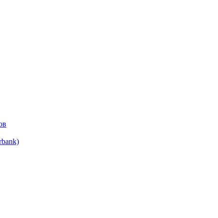
ов
bank)