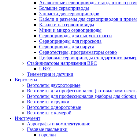
Аналоговые сервоприводы стандартного разм
Большие сервоприводы
Запчасти для сервоприводов
Кабели и разъемы для сервоприводов и прие
Качалки на сервоприводы
Мини и микро сервоприводы
Сервоприводы для выпуска шасси
Сервоприводы для гироскопа
Сервоприводы для паруса
Сервотестеры, программаторы серво
Цифровые сервоприводы стандартного разме
Стабилизаторы напряжения BEC
UBEC
Телеметрия и датчики
Вертолеты
Вертолеты двухроторные
Вертолеты для профессионалов (готовые комплект
Вертолеты для профессионалов (наборы для сборки
Вертолеты игрушки
Вертолеты однороторные
Вертолеты с камерой
Инструмент
Аэрографы и комплектующие
Газовые паяльники
горелки