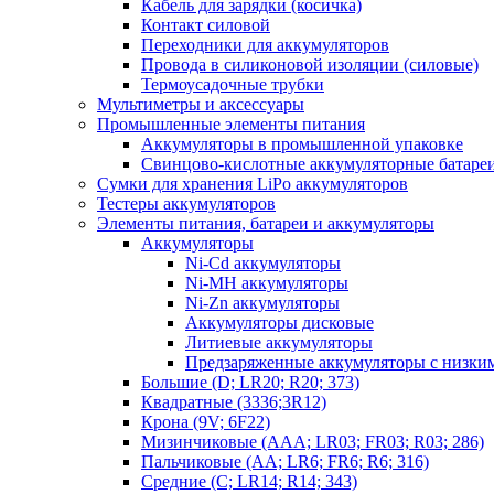
Кабель для зарядки (косичка)
Контакт силовой
Переходники для аккумуляторов
Провода в силиконовой изоляции (силовые)
Термоусадочные трубки
Мультиметры и аксессуары
Промышленные элементы питания
Аккумуляторы в промышленной упаковке
Свинцово-кислотные аккумуляторные батаре
Сумки для хранения LiPo аккумуляторов
Тестеры аккумуляторов
Элементы питания, батареи и аккумуляторы
Аккумуляторы
Ni-Cd аккумуляторы
Ni-MH аккумуляторы
Ni-Zn аккумуляторы
Аккумуляторы дисковые
Литиевые аккумуляторы
Предзаряженные аккумуляторы с низки
Большие (D; LR20; R20; 373)
Квадратные (3336;3R12)
Крона (9V; 6F22)
Мизинчиковые (AAA; LR03; FR03; R03; 286)
Пальчиковые (AA; LR6; FR6; R6; 316)
Средние (C; LR14; R14; 343)