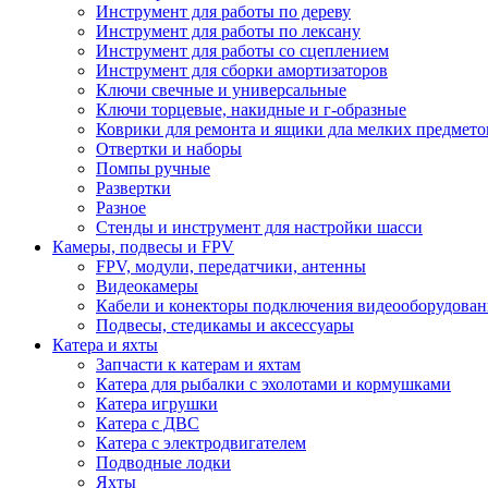
Инструмент для работы по дереву
Инструмент для работы по лексану
Инструмент для работы со сцеплением
Инструмент для сборки амортизаторов
Ключи свечные и универсальные
Ключи торцевые, накидные и г-образные
Коврики для ремонта и ящики дла мелких предмето
Отвертки и наборы
Помпы ручные
Развертки
Разное
Стенды и инструмент для настройки шасси
Камеры, подвесы и FPV
FPV, модули, передатчики, антенны
Видеокамеры
Кабели и конекторы подключения видеооборудован
Подвесы, стедикамы и аксессуары
Катера и яхты
Запчасти к катерам и яхтам
Катера для рыбалки с эхолотами и кормушками
Катера игрушки
Катера с ДВС
Катера с электродвигателем
Подводные лодки
Яхты