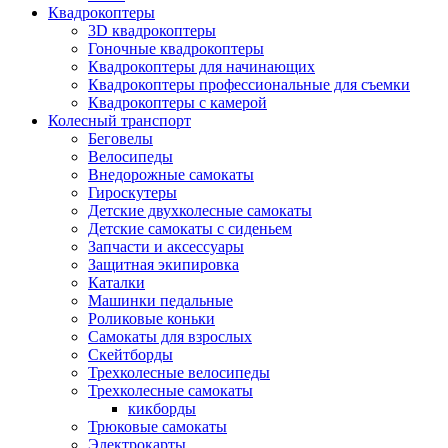
Квадрокоптеры
3D квадрокоптеры
Гоночные квадрокоптеры
Квадрокоптеры для начинающих
Квадрокоптеры профессиональные для съемки
Квадрокоптеры с камерой
Колесный транспорт
Беговелы
Велосипеды
Внедорожные самокаты
Гироскутеры
Детские двухколесные самокаты
Детские самокаты с сиденьем
Запчасти и аксессуары
Защитная экипировка
Каталки
Машинки педальные
Роликовые коньки
Самокаты для взрослых
Скейтборды
Трехколесные велосипеды
Трехколесные самокаты
кикборды
Трюковые самокаты
Электрокарты