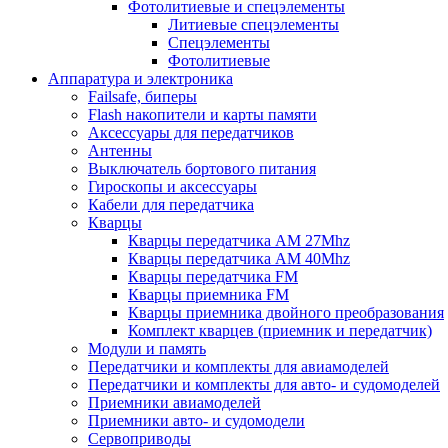
Фотолитиевые и спецэлементы
Литиевые спецэлементы
Спецэлементы
Фотолитиевые
Аппаратура и электроника
Failsafe, биперы
Flash накопители и карты памяти
Аксессуары для передатчиков
Антенны
Выключатель бортового питания
Гироскопы и аксессуары
Кабели для передатчика
Кварцы
Кварцы передатчика AM 27Mhz
Кварцы передатчика AM 40Mhz
Кварцы передатчика FM
Кварцы приемника FM
Кварцы приемника двойного преобразования
Комплект кварцев (приемник и передатчик)
Модули и память
Передатчики и комплекты для авиамоделей
Передатчики и комплекты для авто- и судомоделей
Приемники авиамоделей
Приемники авто- и судомодели
Сервоприводы