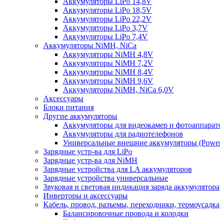
Аккумуляторы LiPo 14,8V
Аккумуляторы LiPo 18,5V
Аккумуляторы LiPo 22,2V
Аккумуляторы LiPo 3,7V
Аккумуляторы LiPo 7,4V
Аккумуляторы NiMH, NiCa
Аккумуляторы NiMH 4,8V
Аккумуляторы NiMH 7,2V
Аккумуляторы NiMH 8,4V
Аккумуляторы NiMH 9,6V
Аккумуляторы NiMH, NiCa 6,0V
Аксессуары
Блоки питания
Другие аккумуляторы
Аккумуляторы для видеокамер и фотоаппарат
Аккумуляторы для радиотелефонов
Универсальные внешние аккумуляторы (Power
Зарядные устр-ва для LiPo
Зарядные устр-ва для NiMH
Зарядные устройства для LA аккумуляторов
Зарядные устройства универсальные
Звуковая и световая индикация заряда аккумулятора
Инверторы и аксессуары
Кабель, провод, разъемы, переходники, термоусадка
Балансировочные провода и колодки