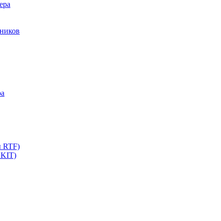
ера
мников
ра
ы RTF)
 KIT)