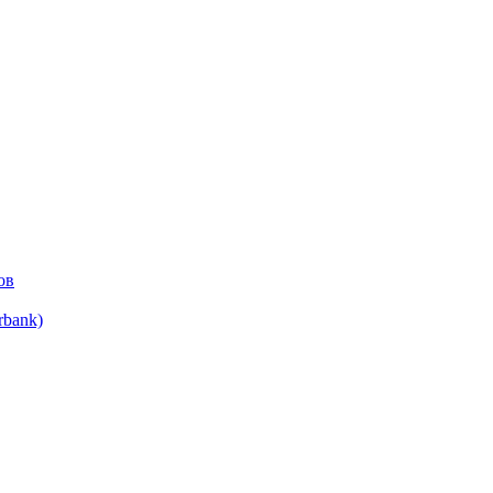
ов
bank)