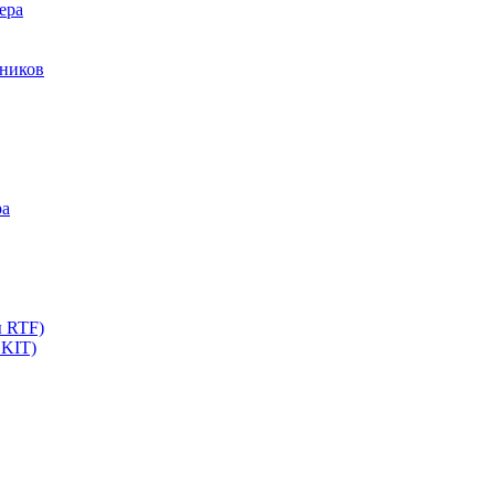
ера
мников
ра
ы RTF)
 KIT)