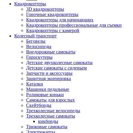
Квадрокоптеры
3D квадрокоптеры
Гоночные квадрокоптеры
Квадрокоптеры для начинающих
Квадрокоптеры профессиональные для съемки
Квадрокоптеры с камерой
Колесный транспорт
Беговелы
Велосипеды
Внедорожные самокаты
Гироскутеры
Детские двухколесные самокаты
Детские самокаты с сиденьем
Запчасти и аксессуары
Защитная экипировка
Каталки
Машинки педальные
Роликовые коньки
Самокаты для взрослых
Скейтборды
Трехколесные велосипеды
Трехколесные самокаты
кикборды
Трюковые самокаты
Электрокарты