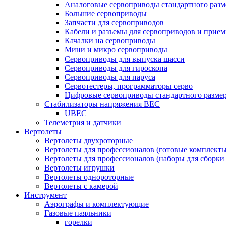
Аналоговые сервоприводы стандартного разм
Большие сервоприводы
Запчасти для сервоприводов
Кабели и разъемы для сервоприводов и прие
Качалки на сервоприводы
Мини и микро сервоприводы
Сервоприводы для выпуска шасси
Сервоприводы для гироскопа
Сервоприводы для паруса
Сервотестеры, программаторы серво
Цифровые сервоприводы стандартного разме
Стабилизаторы напряжения BEC
UBEC
Телеметрия и датчики
Вертолеты
Вертолеты двухроторные
Вертолеты для профессионалов (готовые комплект
Вертолеты для профессионалов (наборы для сборки
Вертолеты игрушки
Вертолеты однороторные
Вертолеты с камерой
Инструмент
Аэрографы и комплектующие
Газовые паяльники
горелки