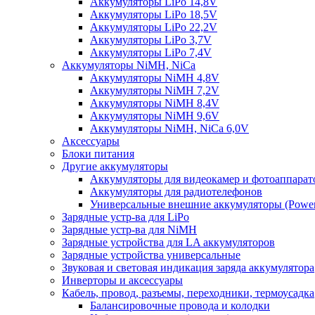
Аккумуляторы LiPo 14,8V
Аккумуляторы LiPo 18,5V
Аккумуляторы LiPo 22,2V
Аккумуляторы LiPo 3,7V
Аккумуляторы LiPo 7,4V
Аккумуляторы NiMH, NiCa
Аккумуляторы NiMH 4,8V
Аккумуляторы NiMH 7,2V
Аккумуляторы NiMH 8,4V
Аккумуляторы NiMH 9,6V
Аккумуляторы NiMH, NiCa 6,0V
Аксессуары
Блоки питания
Другие аккумуляторы
Аккумуляторы для видеокамер и фотоаппарат
Аккумуляторы для радиотелефонов
Универсальные внешние аккумуляторы (Power
Зарядные устр-ва для LiPo
Зарядные устр-ва для NiMH
Зарядные устройства для LA аккумуляторов
Зарядные устройства универсальные
Звуковая и световая индикация заряда аккумулятора
Инверторы и аксессуары
Кабель, провод, разъемы, переходники, термоусадка
Балансировочные провода и колодки