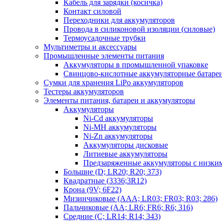
Кабель для зарядки (косичка)
Контакт силовой
Переходники для аккумуляторов
Провода в силиконовой изоляции (силовые)
Термоусадочные трубки
Мультиметры и аксессуары
Промышленные элементы питания
Аккумуляторы в промышленной упаковке
Свинцово-кислотные аккумуляторные батаре
Сумки для хранения LiPo аккумуляторов
Тестеры аккумуляторов
Элементы питания, батареи и аккумуляторы
Аккумуляторы
Ni-Cd аккумуляторы
Ni-MH аккумуляторы
Ni-Zn аккумуляторы
Аккумуляторы дисковые
Литиевые аккумуляторы
Предзаряженные аккумуляторы с низки
Большие (D; LR20; R20; 373)
Квадратные (3336;3R12)
Крона (9V; 6F22)
Мизинчиковые (AAA; LR03; FR03; R03; 286)
Пальчиковые (AA; LR6; FR6; R6; 316)
Средние (C; LR14; R14; 343)