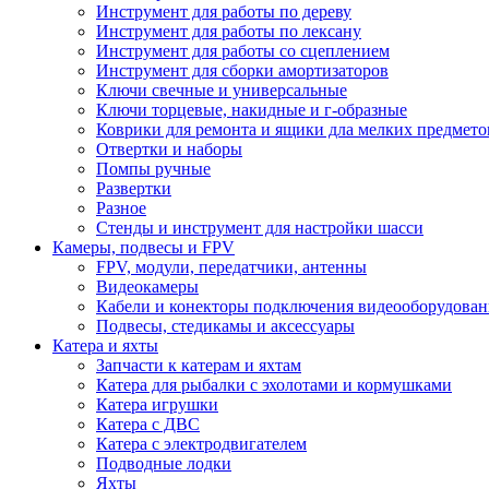
Инструмент для работы по дереву
Инструмент для работы по лексану
Инструмент для работы со сцеплением
Инструмент для сборки амортизаторов
Ключи свечные и универсальные
Ключи торцевые, накидные и г-образные
Коврики для ремонта и ящики дла мелких предмето
Отвертки и наборы
Помпы ручные
Развертки
Разное
Стенды и инструмент для настройки шасси
Камеры, подвесы и FPV
FPV, модули, передатчики, антенны
Видеокамеры
Кабели и конекторы подключения видеооборудован
Подвесы, стедикамы и аксессуары
Катера и яхты
Запчасти к катерам и яхтам
Катера для рыбалки с эхолотами и кормушками
Катера игрушки
Катера с ДВС
Катера с электродвигателем
Подводные лодки
Яхты