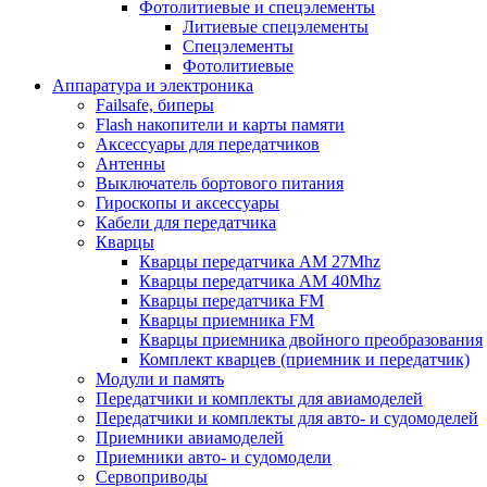
Фотолитиевые и спецэлементы
Литиевые спецэлементы
Спецэлементы
Фотолитиевые
Аппаратура и электроника
Failsafe, биперы
Flash накопители и карты памяти
Аксессуары для передатчиков
Антенны
Выключатель бортового питания
Гироскопы и аксессуары
Кабели для передатчика
Кварцы
Кварцы передатчика AM 27Mhz
Кварцы передатчика AM 40Mhz
Кварцы передатчика FM
Кварцы приемника FM
Кварцы приемника двойного преобразования
Комплект кварцев (приемник и передатчик)
Модули и память
Передатчики и комплекты для авиамоделей
Передатчики и комплекты для авто- и судомоделей
Приемники авиамоделей
Приемники авто- и судомодели
Сервоприводы