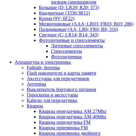
низким саморазрядом
Большие (D; LR20; R20; 373)
Квадратные (3336;3R12)
Крона (9V; 6F22)
Мизинчиковые (AAA; LR03; FR03; R03; 286)
Пальчиковые (AA; LR6; FR6; R6; 316)
Средние (C; LR14; R14; 343)
Фотолитиевые и спецэлементы
Литиевые спецэлементы
Спецэлементы
Фотолитиевые
Аппаратура и электроника
Failsafe, биперы
Flash накопители и карты памяти
Аксессуары для передатчиков
Антенны
Выключатель бортового питания
Гироскопы и аксессуары
Кабели для передатчика
Кварцы
Кварцы передатчика AM 27Mhz
Кварцы передатчика AM 40Mhz
Кварцы передатчика FM
Кварцы приемника FM
Кварцы приемника двойного