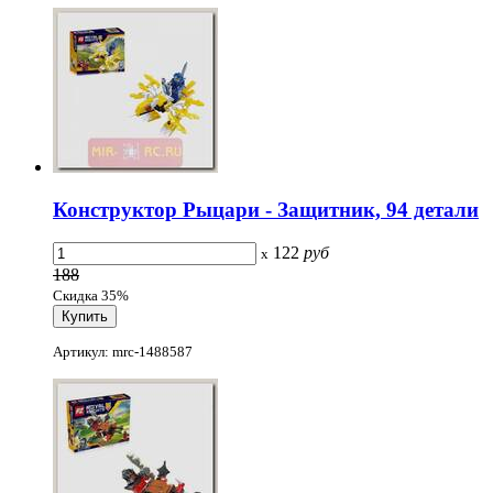
Конструктор Рыцари - Защитник, 94 детали
122
руб
x
188
Скидка 35%
Артикул: mrc-1488587