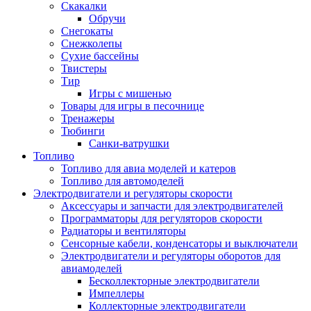
Скакалки
Обручи
Снегокаты
Снежколепы
Сухие бассейны
Твистеры
Тир
Игры с мишенью
Товары для игры в песочнице
Тренажеры
Тюбинги
Санки-ватрушки
Топливо
Топливо для авиа моделей и катеров
Топливо для автомоделей
Электродвигатели и регуляторы скорости
Аксессуары и запчасти для электродвигателей
Программаторы для регуляторов скорости
Радиаторы и вентиляторы
Сенсорные кабели, конденсаторы и выключатели
Электродвигатели и регуляторы оборотов для
авиамоделей
Бесколлекторные электродвигатели
Импеллеры
Коллекторные электродвигатели