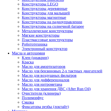
Конструкторы LEGO
Конструкторы деревянные
Конструкторы для малышей
Конструкторы магнитные
Конструкторы на радиоуправлении
Конструкторы на солнечной батарее
Металлические конструкторы
Мягкие конструкторы
Пластмассовые конструкторы
Робототехника
Электронный конструктор
Масла и автохимия
Клеи (циакрин)
Краска
Масло для амортизаторов
Масло для бензиновых 2-х тактных двигателей
Масло для воздушных фильтров
Масло для дифференциалов
Масло для нитрометана
Масло для хранения ДВС (After Run Oil)
Очистители (клинеры)
Полиморфус
Смазка
Фиксаторы резбы (локтайт)