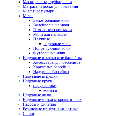
Маски, ласты, трубки, очки
Матрасы и доски для плавания
Мыльные пузыри
Мячи
Баскетбольные мячи
Волейбольные мячи
Гимнастические мячи
Мячи для малышей
Пляжные
надувные мячи
Попрыгунчики-мячи
Футбольные мячи
Надувные и каркасные бассейны
Аксессуары для бассейнов
Каркасные бассейны
Надувные бассейны
Надувные игрушки
Надувные круги
нарукавники
жилеты
Надувные лодки
Надувные матрасы-кровати Intex
Насосы и фильтры
Резиновые прыгуны животные
Санки