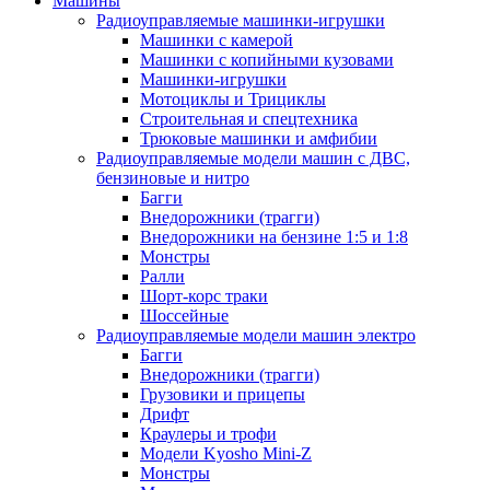
Машины
Радиоуправляемые машинки-игрушки
Машинки с камерой
Машинки с копийными кузовами
Машинки-игрушки
Мотоциклы и Трициклы
Строительная и спецтехника
Трюковые машинки и амфибии
Радиоуправляемые модели машин с ДВС,
бензиновые и нитро
Багги
Внедорожники (трагги)
Внедорожники на бензине 1:5 и 1:8
Монстры
Ралли
Шорт-корс траки
Шоссейные
Радиоуправляемые модели машин электро
Багги
Внедорожники (трагги)
Грузовики и прицепы
Дрифт
Краулеры и трофи
Модели Kyosho Mini-Z
Монстры