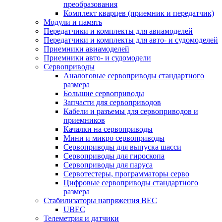
преобразования
Комплект кварцев (приемник и передатчик)
Модули и память
Передатчики и комплекты для авиамоделей
Передатчики и комплекты для авто- и судомоделей
Приемники авиамоделей
Приемники авто- и судомодели
Сервоприводы
Аналоговые сервоприводы стандартного
размера
Большие сервоприводы
Запчасти для сервоприводов
Кабели и разъемы для сервоприводов и
приемников
Качалки на сервоприводы
Мини и микро сервоприводы
Сервоприводы для выпуска шасси
Сервоприводы для гироскопа
Сервоприводы для паруса
Сервотестеры, программаторы серво
Цифровые сервоприводы стандартного
размера
Стабилизаторы напряжения BEC
UBEC
Телеметрия и датчики