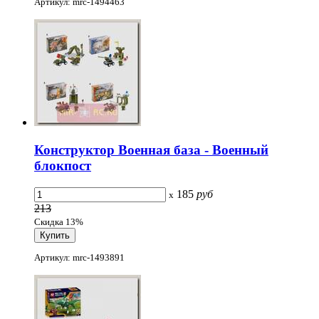
Артикул: mrc-1494463
Конструктор Военная база - Военный
блокпост
185
руб
x
213
Скидка 13%
Артикул: mrc-1493891