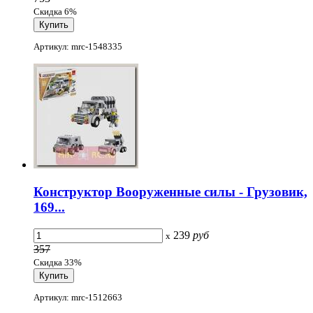
Скидка 6%
Артикул: mrc-1548335
Конструктор Вооруженные силы - Грузовик,
169...
239
руб
x
357
Скидка 33%
Артикул: mrc-1512663