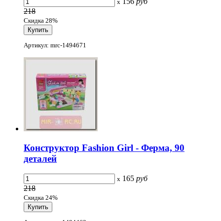
156
руб
x
218
Скидка 28%
Артикул: mrc-1494671
Конструктор Fashion Girl - Ферма, 90
деталей
165
руб
x
218
Скидка 24%