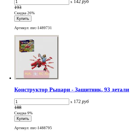
142
руб
x
193
Скидка 26%
Артикул: mrc-1489731
Конструктор Рыцари - Защитник, 93 детали
172
руб
x
188
Скидка 9%
Артикул: mrc-1488795