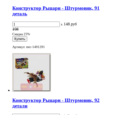
Конструктор Рыцари - Штурмовик, 91
деталь
148
руб
x
198
Скидка 25%
Артикул: mrc-1491291
Конструктор Рыцари - Штурмовик, 92
детали