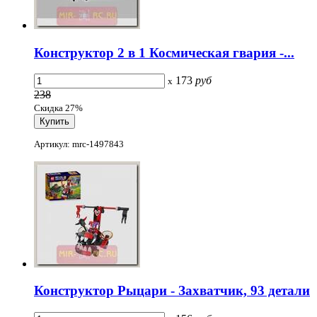
Конструктор 2 в 1 Космическая гвария -...
173
руб
x
238
Скидка 27%
Артикул: mrc-1497843
Конструктор Рыцари - Захватчик, 93 детали