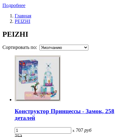
Подробнее
Главная
PEIZHI
PEIZHI
Сортировать по:
Конструктор Принцессы - Замок, 258
деталей
707
руб
x
753