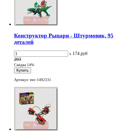
Конструктор Рыцари - Штурмовик, 95
деталей
174
руб
x
203
Скидка 14%
Артикул: mrc-1492331