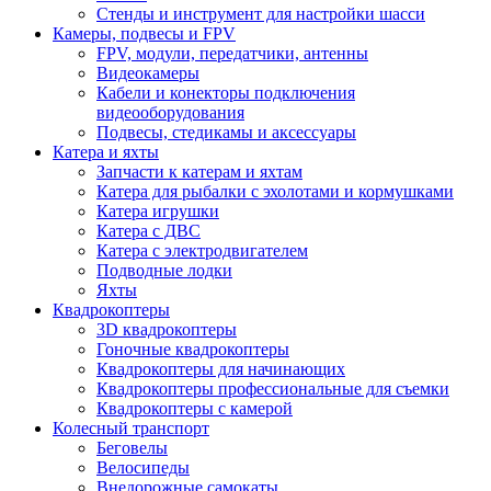
Стенды и инструмент для настройки шасси
Камеры, подвесы и FPV
FPV, модули, передатчики, антенны
Видеокамеры
Кабели и конекторы подключения
видеооборудования
Подвесы, стедикамы и аксессуары
Катера и яхты
Запчасти к катерам и яхтам
Катера для рыбалки с эхолотами и кормушками
Катера игрушки
Катера с ДВС
Катера с электродвигателем
Подводные лодки
Яхты
Квадрокоптеры
3D квадрокоптеры
Гоночные квадрокоптеры
Квадрокоптеры для начинающих
Квадрокоптеры профессиональные для съемки
Квадрокоптеры с камерой
Колесный транспорт
Беговелы
Велосипеды
Внедорожные самокаты