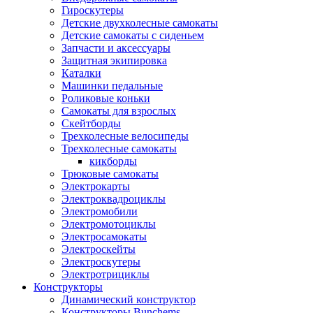
Гироскутеры
Детские двухколесные самокаты
Детские самокаты с сиденьем
Запчасти и аксессуары
Защитная экипировка
Каталки
Машинки педальные
Роликовые коньки
Самокаты для взрослых
Скейтборды
Трехколесные велосипеды
Трехколесные самокаты
кикборды
Трюковые самокаты
Электрокарты
Электроквадроциклы
Электромобили
Электромотоциклы
Электросамокаты
Электроскейты
Электроскутеры
Электротрициклы
Конструкторы
Динамический конструктор
Конструкторы Bunchems