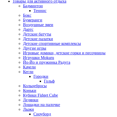
Товары для активного отдыха
Бадминтон
Теннис
Бокс
Бумеранги
Воздушные змеи
Дартс
Детские батуты
Детские палатки
Детские спортивные комплексы
Другие игры
Игровые домики, детские горки и песочницы
Игрушки Mokuru
Йо-Йо и пружинка Радуга
Качели
Кегли
Городки
Гольф
Кольцебросы
Коньки
Кубики Fidget Cube
Ледянки
Лошадки на палочке
Лыжи
Сноуборд