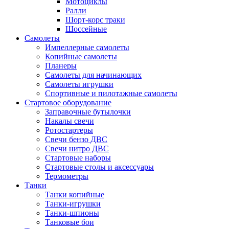
Мотоциклы
Ралли
Шорт-корс траки
Шоссейные
Самолеты
Импеллерные самолеты
Копийные самолеты
Планеры
Самолеты для начинающих
Самолеты игрушки
Спортивные и пилотажные самолеты
Стартовое оборудование
Заправочные бутылочки
Накалы свечи
Ротостартеры
Свечи бензо ДВС
Свечи нитро ДВС
Стартовые наборы
Стартовые столы и аксессуары
Термометры
Танки
Танки копийные
Танки-игрушки
Танки-шпионы
Танковые бои