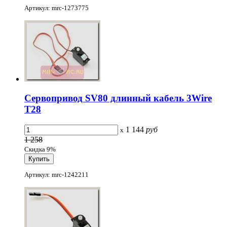
Артикул: mrc-1273775
Сервопривод SV80 длинный кабель 3Wire
T28
1 144
руб
x
1 258
Скидка 9%
Артикул: mrc-1242211