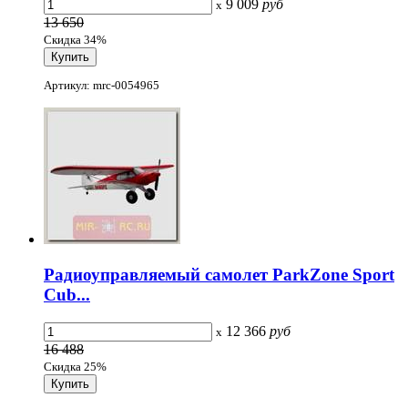
9 009
руб
x
13 650
Скидка 34%
Артикул: mrc-0054965
Радиоуправляемый самолет ParkZone Sport
Cub...
12 366
руб
x
16 488
Скидка 25%