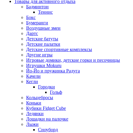
Товары для активного отдыха
Бадминтон
Теннис
Бокс
Бумеранги
Воздушные змеи
Дартс
Детские батуты
Детские палатки
Детские спортивные комплексы
Другие игры
Игровые домики, детские горки и песочницы
Игрушки Mokuru
Йо-Йо и пружинка Радуга
Качели
Кегли
Городки
Гольф
Кольцебросы
Коньки
Кубики Fidget Cube
Ледянки
Лошадки на палочке
Лыжи
Сноуборд