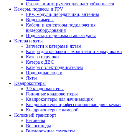
Стенды и инструмент для настройки шасси
Камеры, подвесы и FPV
FPV, модули, передатчики, антенны
Видеокамеры
Кабели и конекторы подключения
видеооборудования
Подвесы, стедикамы и аксессуары
Катера и яхты
Запчасти к катерам и яхтам
Катера для рыбалки с эхолотами и кормушками
Катера игрушки
Катера с ДВС
Катера с электродвигателем
Подводные лодки
Яхты
Квадрокоптеры
3D квадрокоптеры
Гоночные квадрокоптеры
Квадрокоптеры для начинающих
Квадрокоптеры профессиональные для съемки
Квадрокоптеры с камерой
Колесный транспорт
Беговелы
Велосипеды
Внедорожные самокаты