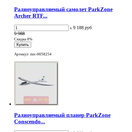
Радиоуправляемый самолет ParkZone
Archer RTF...
9 188
руб
x
9 988
Скидка 8%
Артикул: mrc-0058254
Радиоуправляемый планер ParkZone
Conscendo...