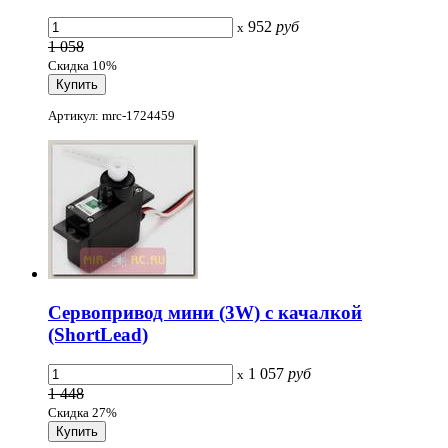
952
руб
x
1 058
Скидка 10%
Артикул: mrc-1724459
Сервопривод мини (3W) с качалкой
(ShortLead)
1 057
руб
x
1 448
Скидка 27%