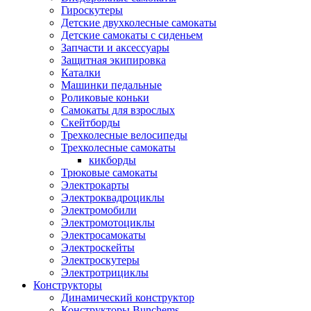
Гироскутеры
Детские двухколесные самокаты
Детские самокаты с сиденьем
Запчасти и аксессуары
Защитная экипировка
Каталки
Машинки педальные
Роликовые коньки
Самокаты для взрослых
Скейтборды
Трехколесные велосипеды
Трехколесные самокаты
кикборды
Трюковые самокаты
Электрокарты
Электроквадроциклы
Электромобили
Электромотоциклы
Электросамокаты
Электроскейты
Электроскутеры
Электротрициклы
Конструкторы
Динамический конструктор
Конструкторы Bunchems