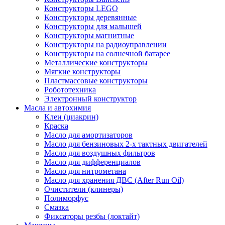
Конструкторы LEGO
Конструкторы деревянные
Конструкторы для малышей
Конструкторы магнитные
Конструкторы на радиоуправлении
Конструкторы на солнечной батарее
Металлические конструкторы
Мягкие конструкторы
Пластмассовые конструкторы
Робототехника
Электронный конструктор
Масла и автохимия
Клеи (циакрин)
Краска
Масло для амортизаторов
Масло для бензиновых 2-х тактных двигателей
Масло для воздушных фильтров
Масло для дифференциалов
Масло для нитрометана
Масло для хранения ДВС (After Run Oil)
Очистители (клинеры)
Полиморфус
Смазка
Фиксаторы резбы (локтайт)