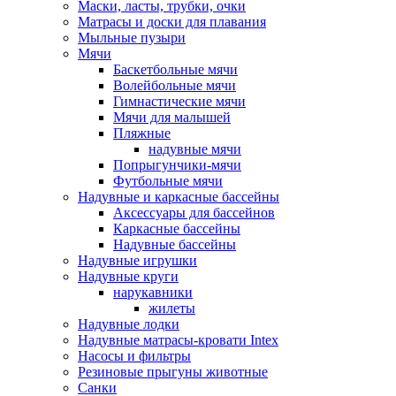
Маски, ласты, трубки, очки
Матрасы и доски для плавания
Мыльные пузыри
Мячи
Баскетбольные мячи
Волейбольные мячи
Гимнастические мячи
Мячи для малышей
Пляжные
надувные мячи
Попрыгунчики-мячи
Футбольные мячи
Надувные и каркасные бассейны
Аксессуары для бассейнов
Каркасные бассейны
Надувные бассейны
Надувные игрушки
Надувные круги
нарукавники
жилеты
Надувные лодки
Надувные матрасы-кровати Intex
Насосы и фильтры
Резиновые прыгуны животные
Санки