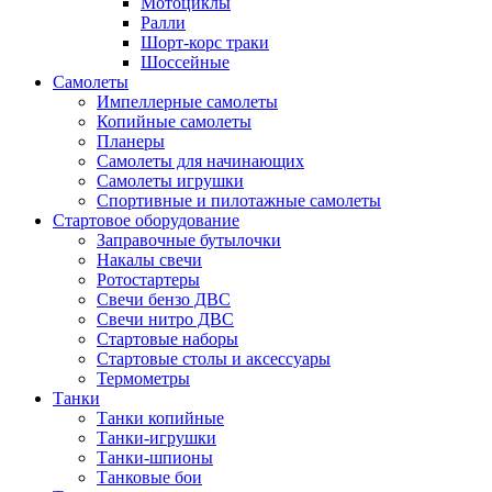
Мотоциклы
Ралли
Шорт-корс траки
Шоссейные
Самолеты
Импеллерные самолеты
Копийные самолеты
Планеры
Самолеты для начинающих
Самолеты игрушки
Спортивные и пилотажные самолеты
Стартовое оборудование
Заправочные бутылочки
Накалы свечи
Ротостартеры
Свечи бензо ДВС
Свечи нитро ДВС
Стартовые наборы
Стартовые столы и аксессуары
Термометры
Танки
Танки копийные
Танки-игрушки
Танки-шпионы
Танковые бои