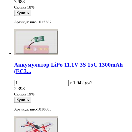
3 988
Скидка 18%
Артикул: mrc-1015387
Аккумулятор LiPo 11.1V 3S 15C 1300mAh
(EC3...
1 942
руб
x
2 398
Скидка 19%
Артикул: mrc-1010603