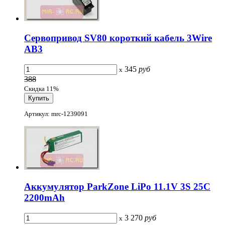
Сервопривод SV80 короткий кабель 3Wire
AB3
345
руб
x
388
Скидка 11%
Артикул: mrc-1239091
Аккумулятор ParkZone LiPo 11.1V 3S 25C
2200mAh
3 270
руб
x