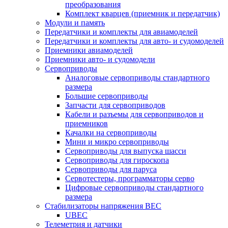
преобразования
Комплект кварцев (приемник и передатчик)
Модули и память
Передатчики и комплекты для авиамоделей
Передатчики и комплекты для авто- и судомоделей
Приемники авиамоделей
Приемники авто- и судомодели
Сервоприводы
Аналоговые сервоприводы стандартного
размера
Большие сервоприводы
Запчасти для сервоприводов
Кабели и разъемы для сервоприводов и
приемников
Качалки на сервоприводы
Мини и микро сервоприводы
Сервоприводы для выпуска шасси
Сервоприводы для гироскопа
Сервоприводы для паруса
Сервотестеры, программаторы серво
Цифровые сервоприводы стандартного
размера
Стабилизаторы напряжения BEC
UBEC
Телеметрия и датчики