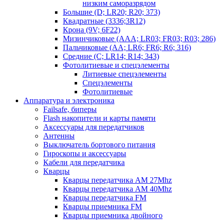
низким саморазрядом
Большие (D; LR20; R20; 373)
Квадратные (3336;3R12)
Крона (9V; 6F22)
Мизинчиковые (AAA; LR03; FR03; R03; 286)
Пальчиковые (AA; LR6; FR6; R6; 316)
Средние (C; LR14; R14; 343)
Фотолитиевые и спецэлементы
Литиевые спецэлементы
Спецэлементы
Фотолитиевые
Аппаратура и электроника
Failsafe, биперы
Flash накопители и карты памяти
Аксессуары для передатчиков
Антенны
Выключатель бортового питания
Гироскопы и аксессуары
Кабели для передатчика
Кварцы
Кварцы передатчика AM 27Mhz
Кварцы передатчика AM 40Mhz
Кварцы передатчика FM
Кварцы приемника FM
Кварцы приемника двойного