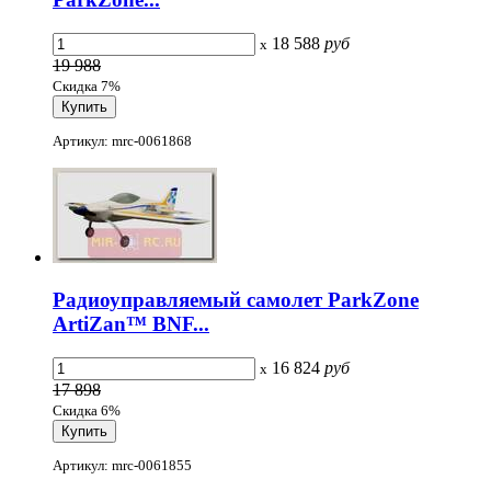
18 588
руб
x
19 988
Скидка 7%
Артикул: mrc-0061868
Радиоуправляемый самолет ParkZone
ArtiZan™ BNF...
16 824
руб
x
17 898
Скидка 6%
Артикул: mrc-0061855