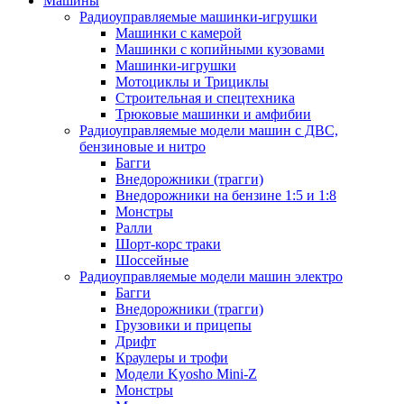
Машины
Радиоуправляемые машинки-игрушки
Машинки с камерой
Машинки с копийными кузовами
Машинки-игрушки
Мотоциклы и Трициклы
Строительная и спецтехника
Трюковые машинки и амфибии
Радиоуправляемые модели машин с ДВС,
бензиновые и нитро
Багги
Внедорожники (трагги)
Внедорожники на бензине 1:5 и 1:8
Монстры
Ралли
Шорт-корс траки
Шоссейные
Радиоуправляемые модели машин электро
Багги
Внедорожники (трагги)
Грузовики и прицепы
Дрифт
Краулеры и трофи
Модели Kyosho Mini-Z
Монстры