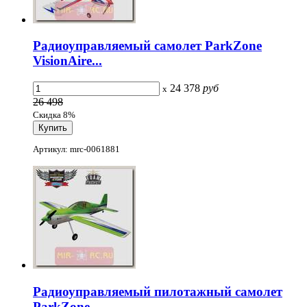
Радиоуправляемый самолет ParkZone
VisionAire...
24 378
руб
x
26 498
Скидка 8%
Артикул: mrc-0061881
Радиоуправляемый пилотажный самолет
ParkZone...