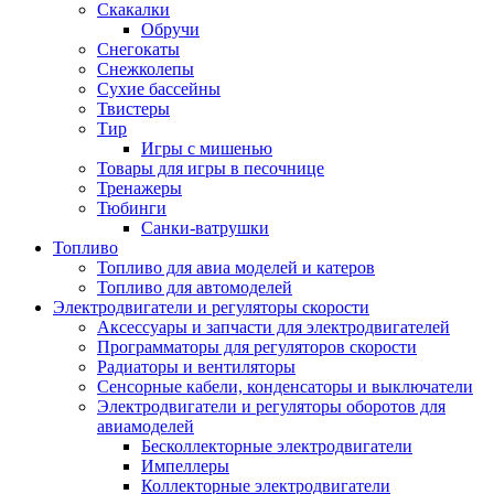
Скакалки
Обручи
Снегокаты
Снежколепы
Сухие бассейны
Твистеры
Тир
Игры с мишенью
Товары для игры в песочнице
Тренажеры
Тюбинги
Санки-ватрушки
Топливо
Топливо для авиа моделей и катеров
Топливо для автомоделей
Электродвигатели и регуляторы скорости
Аксессуары и запчасти для электродвигателей
Программаторы для регуляторов скорости
Радиаторы и вентиляторы
Сенсорные кабели, конденсаторы и выключатели
Электродвигатели и регуляторы оборотов для
авиамоделей
Бесколлекторные электродвигатели
Импеллеры
Коллекторные электродвигатели