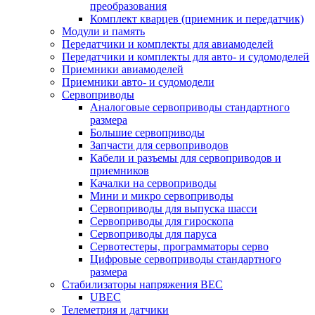
преобразования
Комплект кварцев (приемник и передатчик)
Модули и память
Передатчики и комплекты для авиамоделей
Передатчики и комплекты для авто- и судомоделей
Приемники авиамоделей
Приемники авто- и судомодели
Сервоприводы
Аналоговые сервоприводы стандартного
размера
Большие сервоприводы
Запчасти для сервоприводов
Кабели и разъемы для сервоприводов и
приемников
Качалки на сервоприводы
Мини и микро сервоприводы
Сервоприводы для выпуска шасси
Сервоприводы для гироскопа
Сервоприводы для паруса
Сервотестеры, программаторы серво
Цифровые сервоприводы стандартного
размера
Стабилизаторы напряжения BEC
UBEC
Телеметрия и датчики