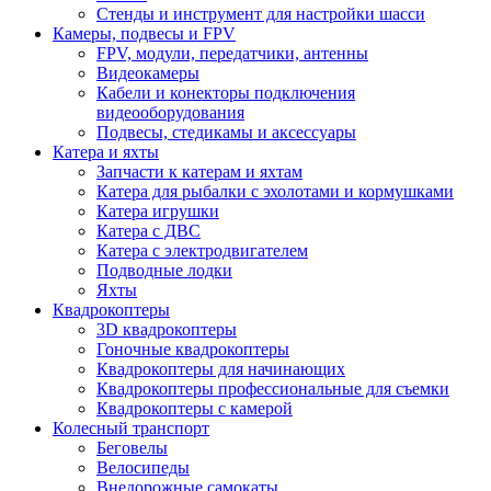
Стенды и инструмент для настройки шасси
Камеры, подвесы и FPV
FPV, модули, передатчики, антенны
Видеокамеры
Кабели и конекторы подключения
видеооборудования
Подвесы, стедикамы и аксессуары
Катера и яхты
Запчасти к катерам и яхтам
Катера для рыбалки с эхолотами и кормушками
Катера игрушки
Катера с ДВС
Катера с электродвигателем
Подводные лодки
Яхты
Квадрокоптеры
3D квадрокоптеры
Гоночные квадрокоптеры
Квадрокоптеры для начинающих
Квадрокоптеры профессиональные для съемки
Квадрокоптеры с камерой
Колесный транспорт
Беговелы
Велосипеды
Внедорожные самокаты