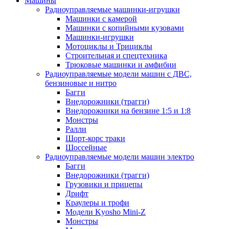
Машины
Радиоуправляемые машинки-игрушки
Машинки с камерой
Машинки с копийными кузовами
Машинки-игрушки
Мотоциклы и Трициклы
Строительная и спецтехника
Трюковые машинки и амфибии
Радиоуправляемые модели машин с ДВС,
бензиновые и нитро
Багги
Внедорожники (трагги)
Внедорожники на бензине 1:5 и 1:8
Монстры
Ралли
Шорт-корс траки
Шоссейные
Радиоуправляемые модели машин электро
Багги
Внедорожники (трагги)
Грузовики и прицепы
Дрифт
Краулеры и трофи
Модели Kyosho Mini-Z
Монстры