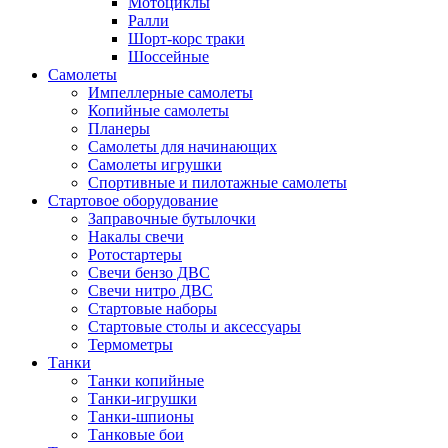
Мотоциклы
Ралли
Шорт-корс траки
Шоссейные
Самолеты
Импеллерные самолеты
Копийные самолеты
Планеры
Самолеты для начинающих
Самолеты игрушки
Спортивные и пилотажные самолеты
Стартовое оборудование
Заправочные бутылочки
Накалы свечи
Ротостартеры
Свечи бензо ДВС
Свечи нитро ДВС
Стартовые наборы
Стартовые столы и аксессуары
Термометры
Танки
Танки копийные
Танки-игрушки
Танки-шпионы
Танковые бои