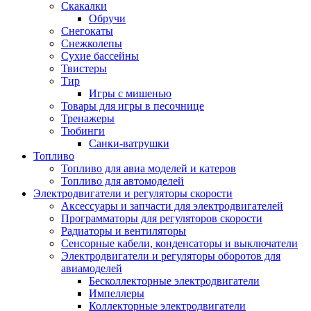
Скакалки
Обручи
Снегокаты
Снежколепы
Сухие бассейны
Твистеры
Тир
Игры с мишенью
Товары для игры в песочнице
Тренажеры
Тюбинги
Санки-ватрушки
Топливо
Топливо для авиа моделей и катеров
Топливо для автомоделей
Электродвигатели и регуляторы скорости
Аксессуары и запчасти для электродвигателей
Программаторы для регуляторов скорости
Радиаторы и вентиляторы
Сенсорные кабели, конденсаторы и выключатели
Электродвигатели и регуляторы оборотов для
авиамоделей
Бесколлекторные электродвигатели
Импеллеры
Коллекторные электродвигатели