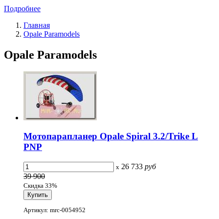
Подробнее
Главная
Opale Paramodels
Opale Paramodels
Мотопарапланер Opale Spiral 3.2/Trike L
PNP
26 733
руб
x
39 900
Скидка 33%
Артикул: mrc-0054952