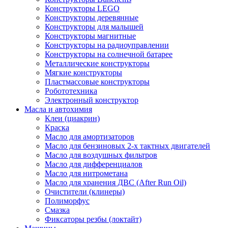
Конструкторы LEGO
Конструкторы деревянные
Конструкторы для малышей
Конструкторы магнитные
Конструкторы на радиоуправлении
Конструкторы на солнечной батарее
Металлические конструкторы
Мягкие конструкторы
Пластмассовые конструкторы
Робототехника
Электронный конструктор
Масла и автохимия
Клеи (циакрин)
Краска
Масло для амортизаторов
Масло для бензиновых 2-х тактных двигателей
Масло для воздушных фильтров
Масло для дифференциалов
Масло для нитрометана
Масло для хранения ДВС (After Run Oil)
Очистители (клинеры)
Полиморфус
Смазка
Фиксаторы резбы (локтайт)