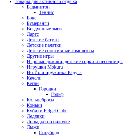
Товары для активного отдыха
Бадминтон
Теннис
Бокс
Бумеранги
Воздушные змеи
Дартс
Детские батуты
Детские палатки
Детские спортивные комплексы
Другие игры
Игровые домики, детские горки и песочницы
Игрушки Mokuru
Йо-Йо и пружинка Радуга
Качели
Кегли
Городки
Гольф
Кольцебросы
Коньки
Кубики Fidget Cube
Ледянки
Лошадки на палочке
Лыжи
Сноуборд