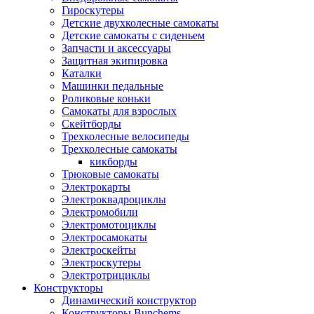
Гироскутеры
Детские двухколесные самокаты
Детские самокаты с сиденьем
Запчасти и аксессуары
Защитная экипировка
Каталки
Машинки педальные
Роликовые коньки
Самокаты для взрослых
Скейтборды
Трехколесные велосипеды
Трехколесные самокаты
кикборды
Трюковые самокаты
Электрокарты
Электроквадроциклы
Электромобили
Электромотоциклы
Электросамокаты
Электроскейты
Электроскутеры
Электротрициклы
Конструкторы
Динамический конструктор
Конструкторы Bunchems