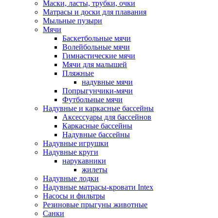
Маски, ласты, трубки, очки
Матрасы и доски для плавания
Мыльные пузыри
Мячи
Баскетбольные мячи
Волейбольные мячи
Гимнастические мячи
Мячи для малышей
Пляжные
надувные мячи
Попрыгунчики-мячи
Футбольные мячи
Надувные и каркасные бассейны
Аксессуары для бассейнов
Каркасные бассейны
Надувные бассейны
Надувные игрушки
Надувные круги
нарукавники
жилеты
Надувные лодки
Надувные матрасы-кровати Intex
Насосы и фильтры
Резиновые прыгуны животные
Санки