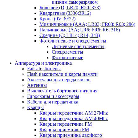
низким саморазрядом
Большие (D; LR20; R20; 373)
Квадратные (3336;3R12)
Крона (9V; 6F22)
Мизинчиковые (AAA; LR03; FR03; R03; 286)
Пальчиковые (AA; LR6; FR6; R6; 316)
Средние (C; LR14; R14; 343)
Фотолитиевые и спецэлементы
Литиевые спецэлементы
Спецэлементы
Фотолитиевые
Аппаратура и электроника
Failsafe, биперы
Flash накопители и карты памяти
Аксессуары для передатчиков
Антенны
Выключатель бортового питания
Гироскопы и аксессуары
Кабели для передатчика
Кварцы
Кварцы передатчика AM 27Mhz
Кварцы передатчика AM 40Mhz
Кварцы передатчика FM
Кварцы приемника FM
Кварцы приемника двойного