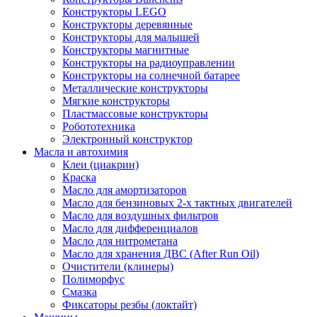
Конструкторы LEGO
Конструкторы деревянные
Конструкторы для малышей
Конструкторы магнитные
Конструкторы на радиоуправлении
Конструкторы на солнечной батарее
Металлические конструкторы
Мягкие конструкторы
Пластмассовые конструкторы
Робототехника
Электронный конструктор
Масла и автохимия
Клеи (циакрин)
Краска
Масло для амортизаторов
Масло для бензиновых 2-х тактных двигателей
Масло для воздушных фильтров
Масло для дифференциалов
Масло для нитрометана
Масло для хранения ДВС (After Run Oil)
Очистители (клинеры)
Полиморфус
Смазка
Фиксаторы резбы (локтайт)