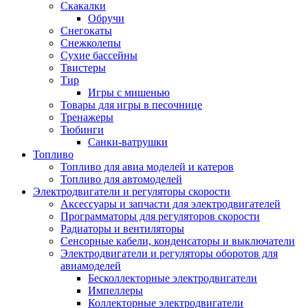
Скакалки
Обручи
Снегокаты
Снежколепы
Сухие бассейны
Твистеры
Тир
Игры с мишенью
Товары для игры в песочнице
Тренажеры
Тюбинги
Санки-ватрушки
Топливо
Топливо для авиа моделей и катеров
Топливо для автомоделей
Электродвигатели и регуляторы скорости
Аксессуары и запчасти для электродвигателей
Программаторы для регуляторов скорости
Радиаторы и вентиляторы
Сенсорные кабели, конденсаторы и выключатели
Электродвигатели и регуляторы оборотов для
авиамоделей
Бесколлекторные электродвигатели
Импеллеры
Коллекторные электродвигатели