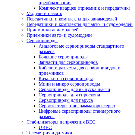
преобразования
Комплект кварцев (приемник и передатчик)
Модули и память
Передатчики и комплекты для авиамоделей
Передатчики и комплекты для авто- и судомоделей
Приемники авиамоделей
Приемники авто- и судомодели
Сервоприводы
Аналоговые сервоприводы стандартного
размера
Большие сервоприводы
Запчасти для сервоприводов
Кабели и разъемы для сервоприводов и
приемников
Качалки на сервоприводы
Мини и микро сервоприводы
Сервоприводы для выпуска шасси
Сервоприводы для гироскопа
Сервоприводы для паруса
Сервотестеры, программаторы серво
Цифровые сервоприводы стандартного
размера
Стабилизаторы напряжения BEC
UBEC
Телеметрия и датчики