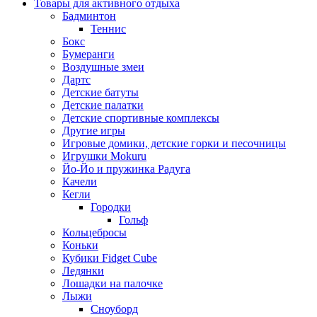
Товары для активного отдыха
Бадминтон
Теннис
Бокс
Бумеранги
Воздушные змеи
Дартс
Детские батуты
Детские палатки
Детские спортивные комплексы
Другие игры
Игровые домики, детские горки и песочницы
Игрушки Mokuru
Йо-Йо и пружинка Радуга
Качели
Кегли
Городки
Гольф
Кольцебросы
Коньки
Кубики Fidget Cube
Ледянки
Лошадки на палочке
Лыжи
Сноуборд