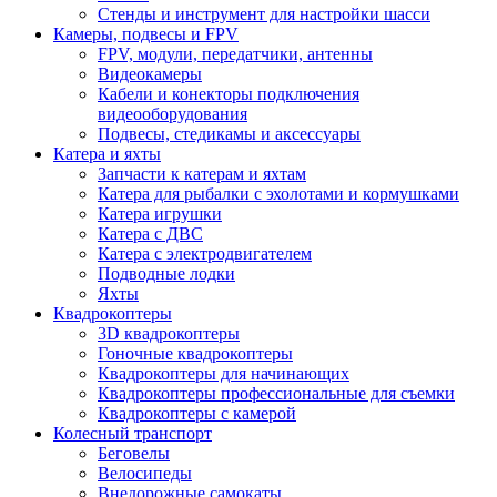
Стенды и инструмент для настройки шасси
Камеры, подвесы и FPV
FPV, модули, передатчики, антенны
Видеокамеры
Кабели и конекторы подключения
видеооборудования
Подвесы, стедикамы и аксессуары
Катера и яхты
Запчасти к катерам и яхтам
Катера для рыбалки с эхолотами и кормушками
Катера игрушки
Катера с ДВС
Катера с электродвигателем
Подводные лодки
Яхты
Квадрокоптеры
3D квадрокоптеры
Гоночные квадрокоптеры
Квадрокоптеры для начинающих
Квадрокоптеры профессиональные для съемки
Квадрокоптеры с камерой
Колесный транспорт
Беговелы
Велосипеды
Внедорожные самокаты