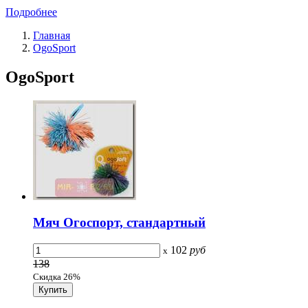
Подробнее
Главная
OgoSport
OgoSport
Мяч Огоспорт, стандартный
102
руб
x
138
Скидка 26%