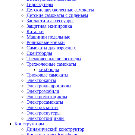
Гироскутеры
Детские двухколесные самокаты
Детские самокаты с сиденьем
Запчасти и аксессуары
Защитная экипировка
Каталки
Машинки педальные
Роликовые коньки
Самокаты для взрослых
Скейтборды
Трехколесные велосипеды
Трехколесные самокаты
кикборды
Трюковые самокаты
Электрокарты
Электроквадроциклы
Электромобили
Электромотоциклы
Электросамокаты
Электроскейты
Электроскутеры
Электротрициклы
Конструкторы
Динамический конструктор
Конструкторы Bunchems