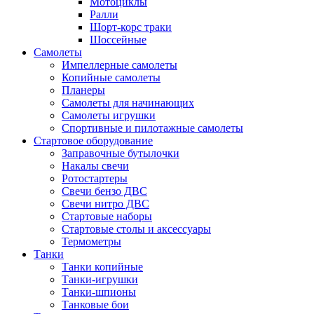
Мотоциклы
Ралли
Шорт-корс траки
Шоссейные
Самолеты
Импеллерные самолеты
Копийные самолеты
Планеры
Самолеты для начинающих
Самолеты игрушки
Спортивные и пилотажные самолеты
Стартовое оборудование
Заправочные бутылочки
Накалы свечи
Ротостартеры
Свечи бензо ДВС
Свечи нитро ДВС
Стартовые наборы
Стартовые столы и аксессуары
Термометры
Танки
Танки копийные
Танки-игрушки
Танки-шпионы
Танковые бои