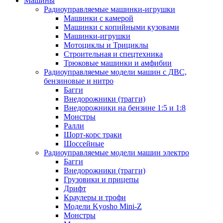
Машины
Радиоуправляемые машинки-игрушки
Машинки с камерой
Машинки с копийными кузовами
Машинки-игрушки
Мотоциклы и Трициклы
Строительная и спецтехника
Трюковые машинки и амфибии
Радиоуправляемые модели машин с ДВС,
бензиновые и нитро
Багги
Внедорожники (трагги)
Внедорожники на бензине 1:5 и 1:8
Монстры
Ралли
Шорт-корс траки
Шоссейные
Радиоуправляемые модели машин электро
Багги
Внедорожники (трагги)
Грузовики и прицепы
Дрифт
Краулеры и трофи
Модели Kyosho Mini-Z
Монстры