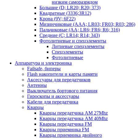
низким саморазрядом
Большие (D; LR20; R20; 373)
Квадратные (3336;3R12)
Крона (9V; 6F22)
Мизинчиковые (AAA; LR03; FR03; R03; 286)
Пальчиковые (AA; LR6; FR6; R6; 316)
Средние (C; LR14; R14; 343)
Фотолитиевые и спецэлементы
Литиевые спецэлементы
Спецэлементы
Фотолитиевые
Аппаратура и электроника
Failsafe, биперы
Flash накопители и карты памяти
Аксессуары для передатчиков
Антенны
Выключатель бортового питания
Гироскопы и аксессуары
Кабели для передатчика
Кварцы
Кварцы передатчика AM 27Mhz
Кварцы передатчика AM 40Mhz
Кварцы передатчика FM
Кварцы приемника FM
Кварцы приемника двойного