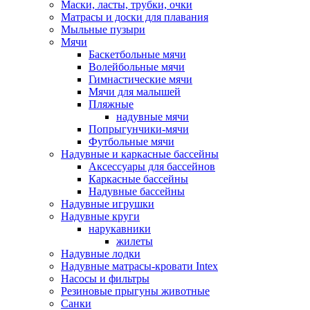
Маски, ласты, трубки, очки
Матрасы и доски для плавания
Мыльные пузыри
Мячи
Баскетбольные мячи
Волейбольные мячи
Гимнастические мячи
Мячи для малышей
Пляжные
надувные мячи
Попрыгунчики-мячи
Футбольные мячи
Надувные и каркасные бассейны
Аксессуары для бассейнов
Каркасные бассейны
Надувные бассейны
Надувные игрушки
Надувные круги
нарукавники
жилеты
Надувные лодки
Надувные матрасы-кровати Intex
Насосы и фильтры
Резиновые прыгуны животные
Санки