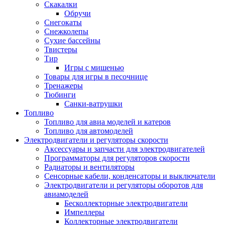
Скакалки
Обручи
Снегокаты
Снежколепы
Сухие бассейны
Твистеры
Тир
Игры с мишенью
Товары для игры в песочнице
Тренажеры
Тюбинги
Санки-ватрушки
Топливо
Топливо для авиа моделей и катеров
Топливо для автомоделей
Электродвигатели и регуляторы скорости
Аксессуары и запчасти для электродвигателей
Программаторы для регуляторов скорости
Радиаторы и вентиляторы
Сенсорные кабели, конденсаторы и выключатели
Электродвигатели и регуляторы оборотов для
авиамоделей
Бесколлекторные электродвигатели
Импеллеры
Коллекторные электродвигатели