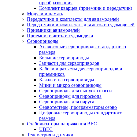
преобразования
Комплект кварцев (приемник и передатчик)
Модули и память
Передатчики и комплекты для авиамоделей
Передатчики и комплекты для авто- и судомоделей
Приемники авиамоделей
Приемники авто- и судомодели
Сервоприводы
Аналоговые сервоприводы стандартного
размера
Большие сервоприводы
Запчасти для сервоприводов
Кабели и разъемы для сервоприводов и
приемников
Качалки на сервоприводы
Мини и микро сервоприводы
Сервоприводы для выпуска шасси
Сервоприводы для гироскопа
Сервоприводы для паруса
Сервотестеры, программаторы серво
Цифровые сервоприводы стандартного
размера
Стабилизаторы напряжения BEC
UBEC
Телеметрия и датчики