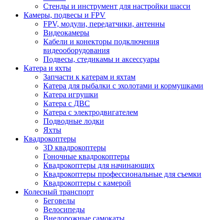
Стенды и инструмент для настройки шасси
Камеры, подвесы и FPV
FPV, модули, передатчики, антенны
Видеокамеры
Кабели и конекторы подключения
видеооборудования
Подвесы, стедикамы и аксессуары
Катера и яхты
Запчасти к катерам и яхтам
Катера для рыбалки с эхолотами и кормушками
Катера игрушки
Катера с ДВС
Катера с электродвигателем
Подводные лодки
Яхты
Квадрокоптеры
3D квадрокоптеры
Гоночные квадрокоптеры
Квадрокоптеры для начинающих
Квадрокоптеры профессиональные для съемки
Квадрокоптеры с камерой
Колесный транспорт
Беговелы
Велосипеды
Внедорожные самокаты