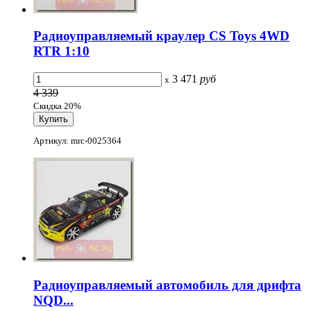
Радиоуправляемый краулер CS Toys 4WD
RTR 1:10
3 471
руб
x
4 339
Скидка 20%
Артикул: mrc-0025364
Радиоуправляемый автомобиль для дрифта
NQD...