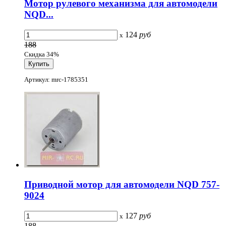
Мотор рулевого механизма для автомодели
NQD...
124
руб
x
188
Скидка 34%
Артикул: mrc-1785351
Приводной мотор для автомодели NQD 757-
9024
127
руб
x
188