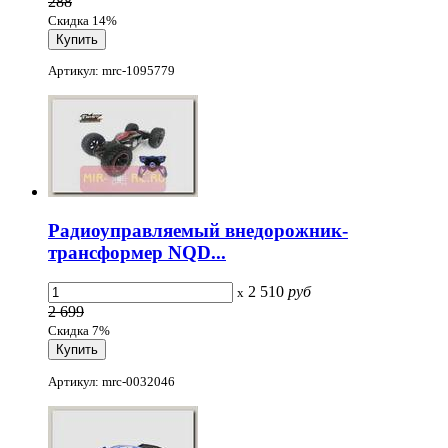
288
Скидка 14%
Артикул: mrc-1095779
Радиоуправляемый внедорожник-
трансформер NQD...
2 510
руб
x
2 699
Скидка 7%
Артикул: mrc-0032046