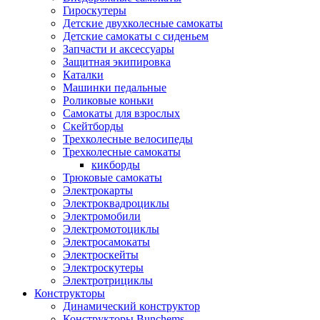
Гироскутеры
Детские двухколесные самокаты
Детские самокаты с сиденьем
Запчасти и аксессуары
Защитная экипировка
Каталки
Машинки педальные
Роликовые коньки
Самокаты для взрослых
Скейтборды
Трехколесные велосипеды
Трехколесные самокаты
кикборды
Трюковые самокаты
Электрокарты
Электроквадроциклы
Электромобили
Электромотоциклы
Электросамокаты
Электроскейты
Электроскутеры
Электротрициклы
Конструкторы
Динамический конструктор
Конструкторы Bunchems