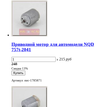
Приводной мотор для автомодели NQD
757t-2041
215
руб
x
248
Скидка 13%
Артикул: mrc-1785871