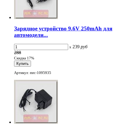
Зарядное устройство 9.6V 250mAh для
автомодели...
239
руб
x
288
Скидка 17%
Артикул: mrc-1095935