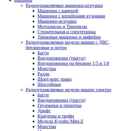
Машины
Радиоуправляемые машинки-игрушки
Машинки с камерой
Машинки с копийными кузовами
Машинки-игрушки
Мотоциклы и Трициклы
Строительная и спецтехника
Трюковые машинки и амфибии
Радиоуправляемые модели машин с ДВС,
бензиновые и нитро
Багги
Внедорожники (трагги)
Внедорожники на бензине 1:5 и 1:8
Монстры
Ралли
Шорт-корс траки
Шоссейные
Радиоуправляемые модели машин электро
Багги
Внедорожники (трагги)
Грузовики и прицепы
Дрифт
Краулеры и трофи
Модели Kyosho Mini-Z
Монстры