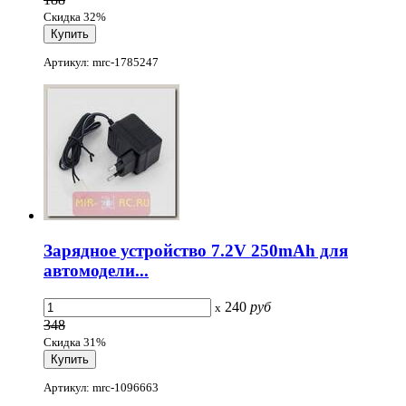
Скидка 32%
Артикул: mrc-1785247
Зарядное устройство 7.2V 250mAh для
автомодели...
240
руб
x
348
Скидка 31%
Артикул: mrc-1096663