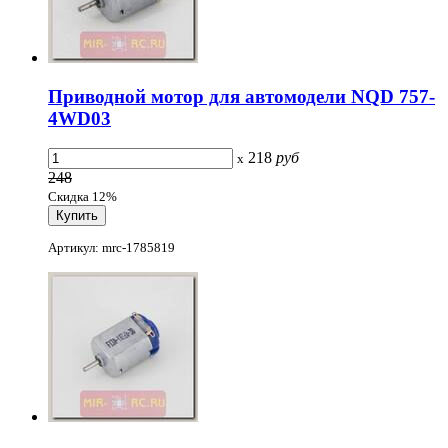
Приводной мотор для автомодели NQD 757-
4WD03
218
руб
x
248
Скидка 12%
Артикул: mrc-1785819