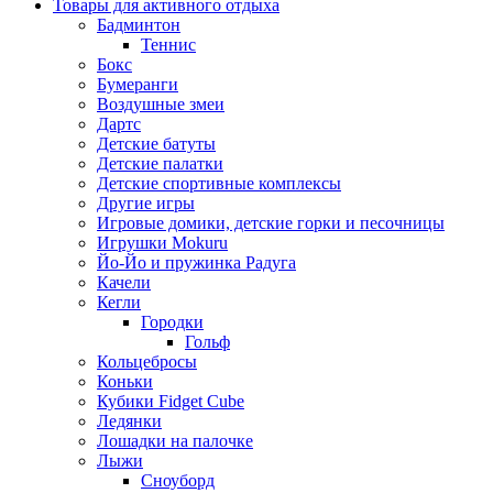
Товары для активного отдыха
Бадминтон
Теннис
Бокс
Бумеранги
Воздушные змеи
Дартс
Детские батуты
Детские палатки
Детские спортивные комплексы
Другие игры
Игровые домики, детские горки и песочницы
Игрушки Mokuru
Йо-Йо и пружинка Радуга
Качели
Кегли
Городки
Гольф
Кольцебросы
Коньки
Кубики Fidget Cube
Ледянки
Лошадки на палочке
Лыжи
Сноуборд