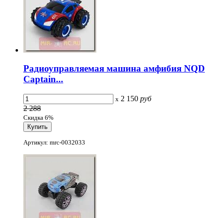
Радиоуправляемая машина амфибия NQD
Captain...
2 150
руб
x
2 288
Скидка 6%
Артикул: mrc-0032033