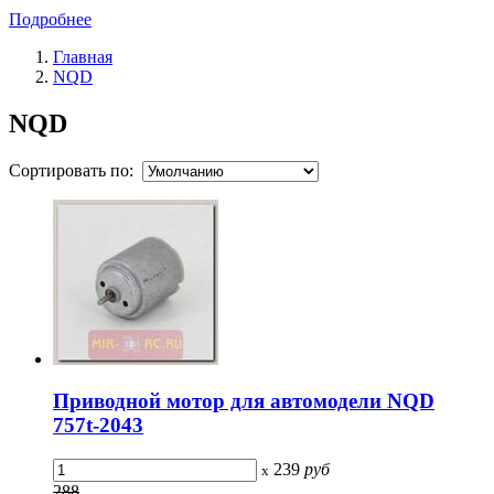
Подробнее
Главная
NQD
NQD
Сортировать по:
Приводной мотор для автомодели NQD
757t-2043
239
руб
x
288