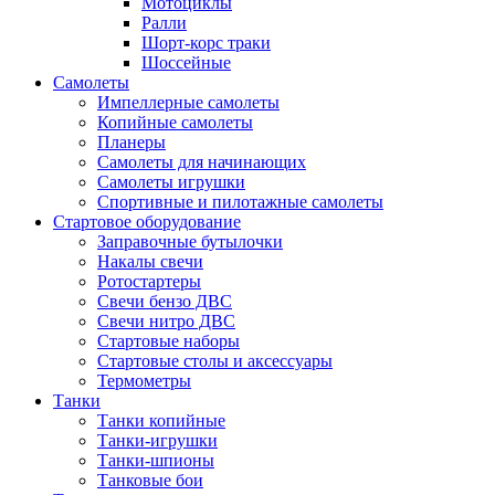
Мотоциклы
Ралли
Шорт-корс траки
Шоссейные
Самолеты
Импеллерные самолеты
Копийные самолеты
Планеры
Самолеты для начинающих
Самолеты игрушки
Спортивные и пилотажные самолеты
Стартовое оборудование
Заправочные бутылочки
Накалы свечи
Ротостартеры
Свечи бензо ДВС
Свечи нитро ДВС
Стартовые наборы
Стартовые столы и аксессуары
Термометры
Танки
Танки копийные
Танки-игрушки
Танки-шпионы
Танковые бои