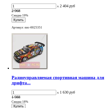
2 404
руб
x
2 968
Скидка 19%
Артикул: mrc-0025351
Радиоуправляемая спортивная машина для
дрифта...
1 630
руб
x
1 988
Скидка 18%