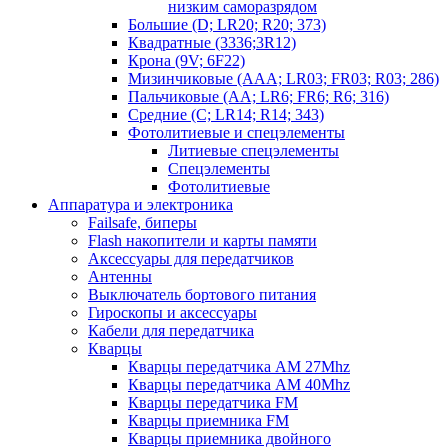
низким саморазрядом
Большие (D; LR20; R20; 373)
Квадратные (3336;3R12)
Крона (9V; 6F22)
Мизинчиковые (AAA; LR03; FR03; R03; 286)
Пальчиковые (AA; LR6; FR6; R6; 316)
Средние (C; LR14; R14; 343)
Фотолитиевые и спецэлементы
Литиевые спецэлементы
Спецэлементы
Фотолитиевые
Аппаратура и электроника
Failsafe, биперы
Flash накопители и карты памяти
Аксессуары для передатчиков
Антенны
Выключатель бортового питания
Гироскопы и аксессуары
Кабели для передатчика
Кварцы
Кварцы передатчика AM 27Mhz
Кварцы передатчика AM 40Mhz
Кварцы передатчика FM
Кварцы приемника FM
Кварцы приемника двойного