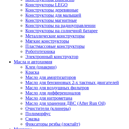
Конструкторы LEGO
Конструкторы деревянные
Конструкторы для малышей
Конструкторы магнитные
Конструкторы на радиоуправлении
Конструкторы на солнечной батарее
Металлические конструкторы
Мягкие конструкторы
Пластмассовые конструкторы
Робототехника
Электронный конструктор
Масла и автохимия
Клеи (циакрин)
Краска
Масло для амортизаторов
Масло для бензиновых 2-х тактных двигателей
Масло для воздушных фильтров
Масло для дифференциалов
Масло для нитрометана
Масло для хранения ДВС (After Run Oil)
Очистители (клинеры)
Полиморфус
Смазка
Фиксаторы резбы (локтайт)