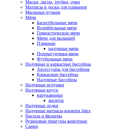
Маски, ласты, трубки, очки
Матрасы и доски для плавания
Мыльные пузыри
Мячи
Баскетбольные мячи
Волейбольные мячи
Гимнастические мячи
Мячи для малышей
Пляжные
надувные мячи
Попрыгунчики-мячи
Футбольные мячи
Надувные и каркасные бассейны
Аксессуары для бассейнов
Каркасные бассейны
Надувные бассейны
Надувные игрушки
Надувные круги
нарукавники
жилеты
Надувные лодки
Надувные матрасы-кровати Intex
Насосы и фильтры
Резиновые прыгуны животные
Санки