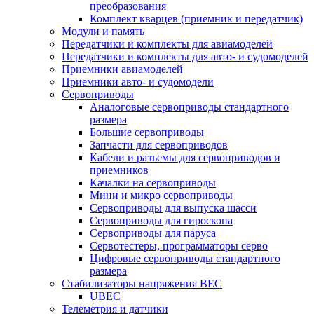
преобразования
Комплект кварцев (приемник и передатчик)
Модули и память
Передатчики и комплекты для авиамоделей
Передатчики и комплекты для авто- и судомоделей
Приемники авиамоделей
Приемники авто- и судомодели
Сервоприводы
Аналоговые сервоприводы стандартного
размера
Большие сервоприводы
Запчасти для сервоприводов
Кабели и разъемы для сервоприводов и
приемников
Качалки на сервоприводы
Мини и микро сервоприводы
Сервоприводы для выпуска шасси
Сервоприводы для гироскопа
Сервоприводы для паруса
Сервотестеры, программаторы серво
Цифровые сервоприводы стандартного
размера
Стабилизаторы напряжения BEC
UBEC
Телеметрия и датчики