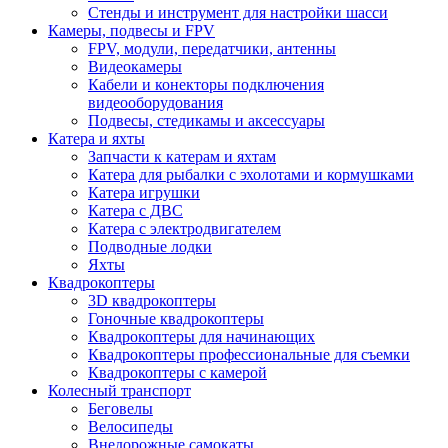
Стенды и инструмент для настройки шасси
Камеры, подвесы и FPV
FPV, модули, передатчики, антенны
Видеокамеры
Кабели и конекторы подключения
видеооборудования
Подвесы, стедикамы и аксессуары
Катера и яхты
Запчасти к катерам и яхтам
Катера для рыбалки с эхолотами и кормушками
Катера игрушки
Катера с ДВС
Катера с электродвигателем
Подводные лодки
Яхты
Квадрокоптеры
3D квадрокоптеры
Гоночные квадрокоптеры
Квадрокоптеры для начинающих
Квадрокоптеры профессиональные для съемки
Квадрокоптеры с камерой
Колесный транспорт
Беговелы
Велосипеды
Внедорожные самокаты