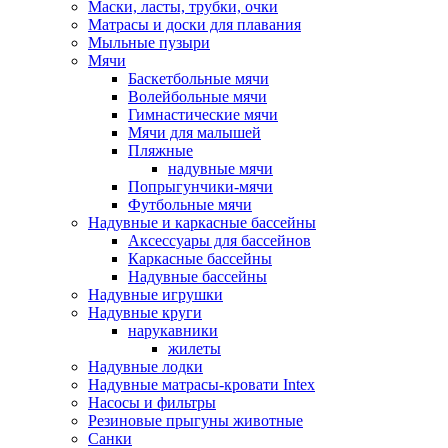
Маски, ласты, трубки, очки
Матрасы и доски для плавания
Мыльные пузыри
Мячи
Баскетбольные мячи
Волейбольные мячи
Гимнастические мячи
Мячи для малышей
Пляжные
надувные мячи
Попрыгунчики-мячи
Футбольные мячи
Надувные и каркасные бассейны
Аксессуары для бассейнов
Каркасные бассейны
Надувные бассейны
Надувные игрушки
Надувные круги
нарукавники
жилеты
Надувные лодки
Надувные матрасы-кровати Intex
Насосы и фильтры
Резиновые прыгуны животные
Санки