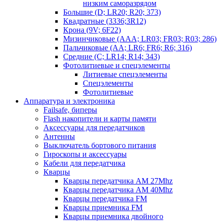
низким саморазрядом
Большие (D; LR20; R20; 373)
Квадратные (3336;3R12)
Крона (9V; 6F22)
Мизинчиковые (AAA; LR03; FR03; R03; 286)
Пальчиковые (AA; LR6; FR6; R6; 316)
Средние (C; LR14; R14; 343)
Фотолитиевые и спецэлементы
Литиевые спецэлементы
Спецэлементы
Фотолитиевые
Аппаратура и электроника
Failsafe, биперы
Flash накопители и карты памяти
Аксессуары для передатчиков
Антенны
Выключатель бортового питания
Гироскопы и аксессуары
Кабели для передатчика
Кварцы
Кварцы передатчика AM 27Mhz
Кварцы передатчика AM 40Mhz
Кварцы передатчика FM
Кварцы приемника FM
Кварцы приемника двойного