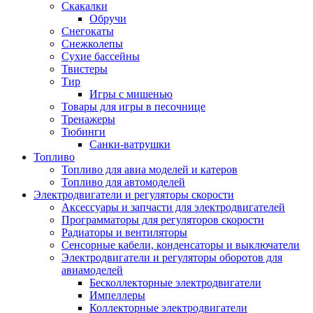
Скакалки
Обручи
Снегокаты
Снежколепы
Сухие бассейны
Твистеры
Тир
Игры с мишенью
Товары для игры в песочнице
Тренажеры
Тюбинги
Санки-ватрушки
Топливо
Топливо для авиа моделей и катеров
Топливо для автомоделей
Электродвигатели и регуляторы скорости
Аксессуары и запчасти для электродвигателей
Программаторы для регуляторов скорости
Радиаторы и вентиляторы
Сенсорные кабели, конденсаторы и выключатели
Электродвигатели и регуляторы оборотов для
авиамоделей
Бесколлекторные электродвигатели
Импеллеры
Коллекторные электродвигатели