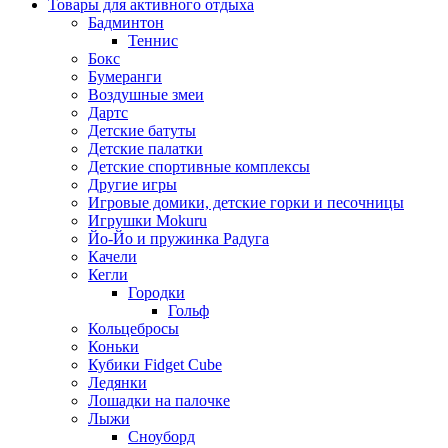
Товары для активного отдыха
Бадминтон
Теннис
Бокс
Бумеранги
Воздушные змеи
Дартс
Детские батуты
Детские палатки
Детские спортивные комплексы
Другие игры
Игровые домики, детские горки и песочницы
Игрушки Mokuru
Йо-Йо и пружинка Радуга
Качели
Кегли
Городки
Гольф
Кольцебросы
Коньки
Кубики Fidget Cube
Ледянки
Лошадки на палочке
Лыжи
Сноуборд