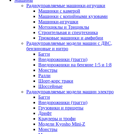
Машины
Радиоуправляемые машинки-игрушки
Машинки с камерой
Машинки с копийными кузовами
Машинки-игрушки
Мотоциклы и Трициклы
Строительная и спецтехника
Трюковые машинки и амфибии
Радиоуправляемые модели машин с ДВС,
бензиновые и нитро
Багги
Внедорожники (трагги)
Внедорожники на бензине 1:5 и 1:8
Монстры
Ралли
Шорт-корс траки
Шоссейные
Радиоуправляемые модели машин электро
Багги
Внедорожники (трагги)
Грузовики и прицепы
Дрифт
Краулеры и трофи
Модели Kyosho Mini-Z
Монстры