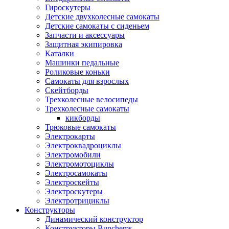
Гироскутеры
Детские двухколесные самокаты
Детские самокаты с сиденьем
Запчасти и аксессуары
Защитная экипировка
Каталки
Машинки педальные
Роликовые коньки
Самокаты для взрослых
Скейтборды
Трехколесные велосипеды
Трехколесные самокаты
кикборды
Трюковые самокаты
Электрокарты
Электроквадроциклы
Электромобили
Электромотоциклы
Электросамокаты
Электроскейты
Электроскутеры
Электротрициклы
Конструкторы
Динамический конструктор
Конструкторы Bunchems