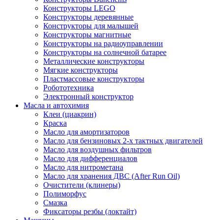
Конструкторы LEGO
Конструкторы деревянные
Конструкторы для малышей
Конструкторы магнитные
Конструкторы на радиоуправлении
Конструкторы на солнечной батарее
Металлические конструкторы
Мягкие конструкторы
Пластмассовые конструкторы
Робототехника
Электронный конструктор
Масла и автохимия
Клеи (циакрин)
Краска
Масло для амортизаторов
Масло для бензиновых 2-х тактных двигателей
Масло для воздушных фильтров
Масло для дифференциалов
Масло для нитрометана
Масло для хранения ДВС (After Run Oil)
Очистители (клинеры)
Полиморфус
Смазка
Фиксаторы резбы (локтайт)