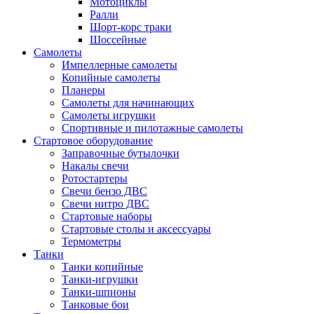
Мотоциклы
Ралли
Шорт-корс траки
Шоссейные
Самолеты
Импеллерные самолеты
Копийные самолеты
Планеры
Самолеты для начинающих
Самолеты игрушки
Спортивные и пилотажные самолеты
Стартовое оборудование
Заправочные бутылочки
Накалы свечи
Ротостартеры
Свечи бензо ДВС
Свечи нитро ДВС
Стартовые наборы
Стартовые столы и аксессуары
Термометры
Танки
Танки копийные
Танки-игрушки
Танки-шпионы
Танковые бои