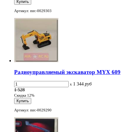
Артикул: mrc-0029303
Радиоуправляемый экскаватор MYX 609
1 344
руб
x
1 528
Скидка 12%
Артикул: mrc-0029290