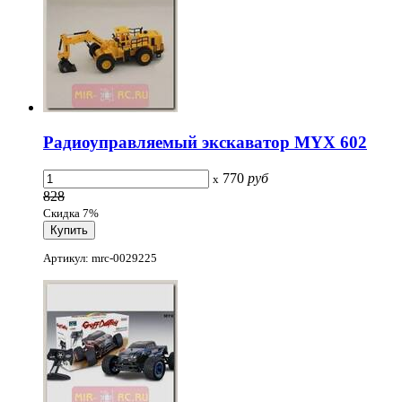
Радиоуправляемый экскаватор MYX 602
770
руб
x
828
Скидка 7%
Артикул: mrc-0029225