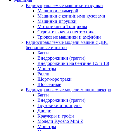
Машины
Радиоуправляемые машинки-игрушки
Машинки с камерой
Машинки с копийными кузовами
Машинки-игрушки
Мотоциклы и Трициклы
Строительная и спецтехника
Трюковые машинки и амфибии
Радиоуправляемые модели машин с ДВС,
бензиновые и нитро
Багги
Внедорожники (трагги)
Внедорожники на бензине 1:5 и 1:8
Монстры
Ралли
Шорт-корс траки
Шоссейные
Радиоуправляемые модели машин электро
Багги
Внедорожники (трагги)
Грузовики и прицепы
Дрифт
Краулеры и трофи
Модели Kyosho Mini-Z
Монстры