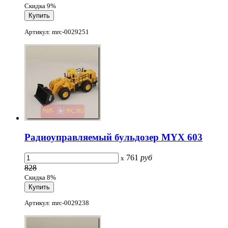
Скидка 9%
Артикул: mrc-0029251
Радиоуправляемый бульдозер MYX 603
761
руб
x
828
Скидка 8%
Артикул: mrc-0029238