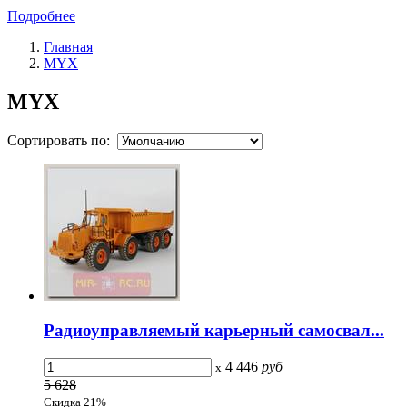
Подробнее
Главная
MYX
MYX
Сортировать по:
Радиоуправляемый карьерный самосвал...
4 446
руб
x
5 628
Скидка 21%