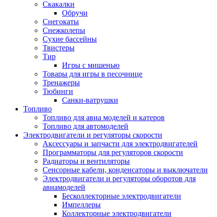
Скакалки
Обручи
Снегокаты
Снежколепы
Сухие бассейны
Твистеры
Тир
Игры с мишенью
Товары для игры в песочнице
Тренажеры
Тюбинги
Санки-ватрушки
Топливо
Топливо для авиа моделей и катеров
Топливо для автомоделей
Электродвигатели и регуляторы скорости
Аксессуары и запчасти для электродвигателей
Программаторы для регуляторов скорости
Радиаторы и вентиляторы
Сенсорные кабели, конденсаторы и выключатели
Электродвигатели и регуляторы оборотов для
авиамоделей
Бесколлекторные электродвигатели
Импеллеры
Коллекторные электродвигатели