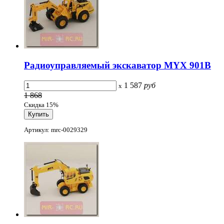
Радиоуправляемый экскаватор MYX 901B
1 587
руб
x
1 868
Скидка 15%
Артикул: mrc-0029329