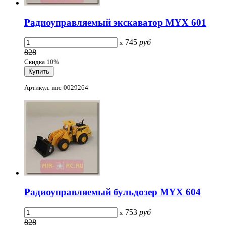
Радиоуправляемый экскаватор MYX 601
745
руб
x
828
Скидка 10%
Артикул: mrc-0029264
Радиоуправляемый бульдозер MYX 604
753
руб
x
828