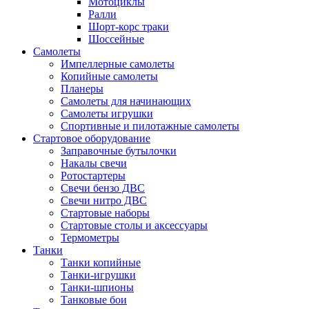
Мотоциклы
Ралли
Шорт-корс траки
Шоссейные
Самолеты
Импеллерные самолеты
Копийные самолеты
Планеры
Самолеты для начинающих
Самолеты игрушки
Спортивные и пилотажные самолеты
Стартовое оборудование
Заправочные бутылочки
Накалы свечи
Ротостартеры
Свечи бензо ДВС
Свечи нитро ДВС
Стартовые наборы
Стартовые столы и аксессуары
Термометры
Танки
Танки копийные
Танки-игрушки
Танки-шпионы
Танковые бои