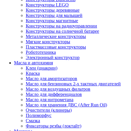
Конструкторы LEGO
Конструкторы деревянные
Конструкторы для малышей
Конструкторы магнитные
Конструкторы на радиоуправлении
Конструкторы на солнечной батарее
Металлические конструкторы
Мягкие конструкторы
Пластмассовые конструкторы
Робототехника
Электронный конструктор
Масла и автохимия
Клеи (циакрин)
Краска
Масло для амортизаторов
Масло для бензиновых 2-х тактных двигателей
Масло для воздушных фильтров
Масло для дифференциалов
Масло для нитрометана
Масло для хранения ДВС (After Run Oil)
Очистители (клинеры)
Полиморфус
Смазка
Фиксаторы резбы (локтайт)