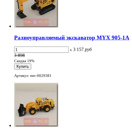
Радиоуправляемый экскаватор MYX 905-1A
3 157
руб
x
3 898
Скидка 19%
Артикул: mrc-0029381