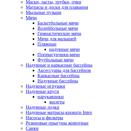
Маски, ласты, трубки, очки
Матрасы и доски для плавания
Мыльные пузыри
Мячи
Баскетбольные мячи
Волейбольные мячи
Гимнастические мячи
Мячи для малышей
Пляжные
надувные мячи
Попрыгунчики-мячи
Футбольные мячи
Надувные и каркасные бассейны
Аксессуары для бассейнов
Каркасные бассейны
Надувные бассейны
Надувные игрушки
Надувные круги
нарукавники
жилеты
Надувные лодки
Надувные матрасы-кровати Intex
Насосы и фильтры
Резиновые прыгуны животные
Санки