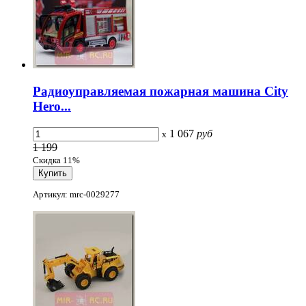
Радиоуправляемая пожарная машина City
Hero...
1 067
руб
x
1 199
Скидка 11%
Артикул: mrc-0029277