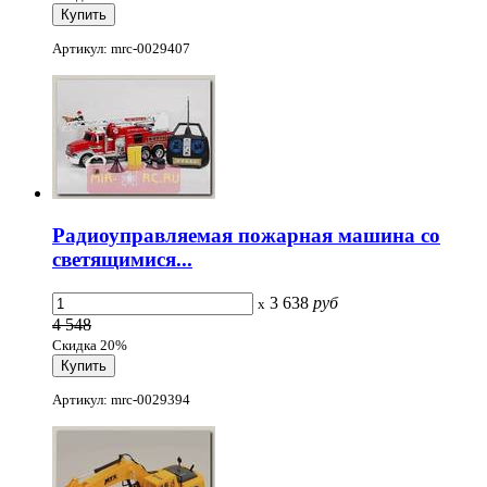
Артикул: mrc-0029407
Радиоуправляемая пожарная машина со
светящимися...
3 638
руб
x
4 548
Скидка 20%
Артикул: mrc-0029394