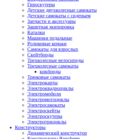
Гироскутеры
Детские двухколесные самокаты
Детские самокаты с сиденьем
Запчасти и аксессуары
Защитная экипировка
Каталки
Машинки педальные
Роликовые коньки
Самокаты для взрослых
Скейтборды
Трехколесные велосипеды
Трехколесные самокаты
кикборды
Трюковые самокаты
Электрокарты
Электроквадроциклы
Электромобили
Электромотоциклы
Электросамокаты
Электроскейты
Электроскутеры
Электротрициклы
Конструкторы
Динамический конструктор
Конструкторы Bunchems