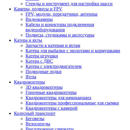
Стенды и инструмент для настройки шасси
Камеры, подвесы и FPV
FPV, модули, передатчики, антенны
Видеокамеры
Кабели и конекторы подключения
видеооборудования
Подвесы, стедикамы и аксессуары
Катера и яхты
Запчасти к катерам и яхтам
Катера для рыбалки с эхолотами и кормушками
Катера игрушки
Катера с ДВС
Катера с электродвигателем
Подводные лодки
Яхты
Квадрокоптеры
3D квадрокоптеры
Гоночные квадрокоптеры
Квадрокоптеры для начинающих
Квадрокоптеры профессиональные для съемки
Квадрокоптеры с камерой
Колесный транспорт
Беговелы
Велосипеды
Внедорожные самокаты