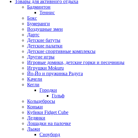
Товары для активного отдыха
Бадминтон
Теннис
Бокс
Бумеранги
Воздушные змеи
Дартс
Детские батуты
Детские палатки
Детские спортивные комплексы
Другие игры
Игровые домики, детские горки и песочницы
Игрушки Mokuru
Йо-Йо и пружинка Радуга
Качели
Кегли
Городки
Гольф
Кольцебросы
Коньки
Кубики Fidget Cube
Ледянки
Лошадки на палочке
Лыжи
Сноуборд