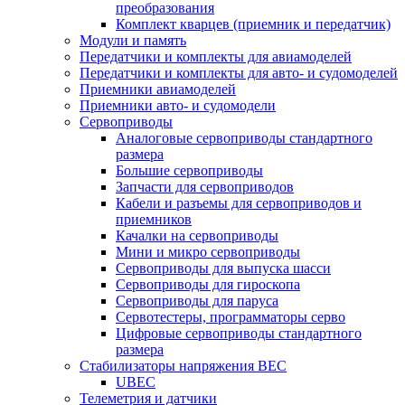
преобразования
Комплект кварцев (приемник и передатчик)
Модули и память
Передатчики и комплекты для авиамоделей
Передатчики и комплекты для авто- и судомоделей
Приемники авиамоделей
Приемники авто- и судомодели
Сервоприводы
Аналоговые сервоприводы стандартного
размера
Большие сервоприводы
Запчасти для сервоприводов
Кабели и разъемы для сервоприводов и
приемников
Качалки на сервоприводы
Мини и микро сервоприводы
Сервоприводы для выпуска шасси
Сервоприводы для гироскопа
Сервоприводы для паруса
Сервотестеры, программаторы серво
Цифровые сервоприводы стандартного
размера
Стабилизаторы напряжения BEC
UBEC
Телеметрия и датчики