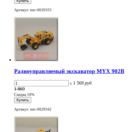
Артикул: mrc-0029355
Радиоуправляемый экскаватор MYX 902B
1 569
руб
x
1 869
Скидка 16%
Артикул: mrc-0029342