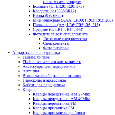
низким саморазрядом
Большие (D; LR20; R20; 373)
Квадратные (3336;3R12)
Крона (9V; 6F22)
Мизинчиковые (AAA; LR03; FR03; R03; 286)
Пальчиковые (AA; LR6; FR6; R6; 316)
Средние (C; LR14; R14; 343)
Фотолитиевые и спецэлементы
Литиевые спецэлементы
Спецэлементы
Фотолитиевые
Аппаратура и электроника
Failsafe, биперы
Flash накопители и карты памяти
Аксессуары для передатчиков
Антенны
Выключатель бортового питания
Гироскопы и аксессуары
Кабели для передатчика
Кварцы
Кварцы передатчика AM 27Mhz
Кварцы передатчика AM 40Mhz
Кварцы передатчика FM
Кварцы приемника FM
Кварцы приемника двойного