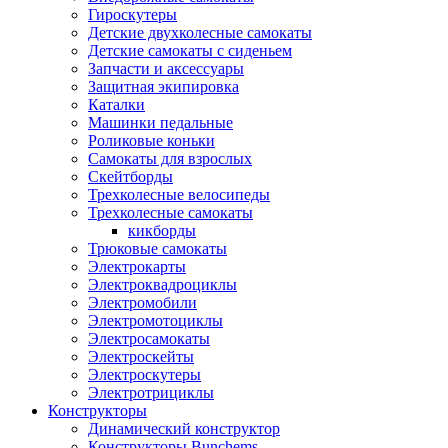
Гироскутеры
Детские двухколесные самокаты
Детские самокаты с сиденьем
Запчасти и аксессуары
Защитная экипировка
Каталки
Машинки педальные
Роликовые коньки
Самокаты для взрослых
Скейтборды
Трехколесные велосипеды
Трехколесные самокаты
кикборды
Трюковые самокаты
Электрокарты
Электроквадроциклы
Электромобили
Электромотоциклы
Электросамокаты
Электроскейты
Электроскутеры
Электротрициклы
Конструкторы
Динамический конструктор
Конструкторы Bunchems