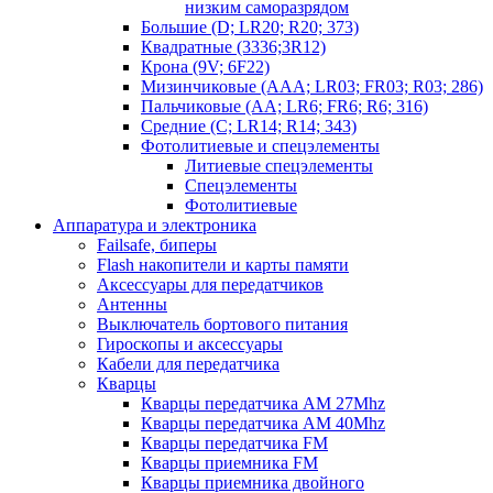
низким саморазрядом
Большие (D; LR20; R20; 373)
Квадратные (3336;3R12)
Крона (9V; 6F22)
Мизинчиковые (AAA; LR03; FR03; R03; 286)
Пальчиковые (AA; LR6; FR6; R6; 316)
Средние (C; LR14; R14; 343)
Фотолитиевые и спецэлементы
Литиевые спецэлементы
Спецэлементы
Фотолитиевые
Аппаратура и электроника
Failsafe, биперы
Flash накопители и карты памяти
Аксессуары для передатчиков
Антенны
Выключатель бортового питания
Гироскопы и аксессуары
Кабели для передатчика
Кварцы
Кварцы передатчика AM 27Mhz
Кварцы передатчика AM 40Mhz
Кварцы передатчика FM
Кварцы приемника FM
Кварцы приемника двойного