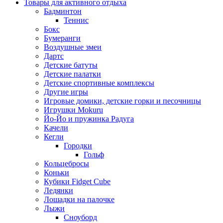
Товары для активного отдыха
Бадминтон
Теннис
Бокс
Бумеранги
Воздушные змеи
Дартс
Детские батуты
Детские палатки
Детские спортивные комплексы
Другие игры
Игровые домики, детские горки и песочницы
Игрушки Mokuru
Йо-Йо и пружинка Радуга
Качели
Кегли
Городки
Гольф
Кольцебросы
Коньки
Кубики Fidget Cube
Ледянки
Лошадки на палочке
Лыжи
Сноуборд