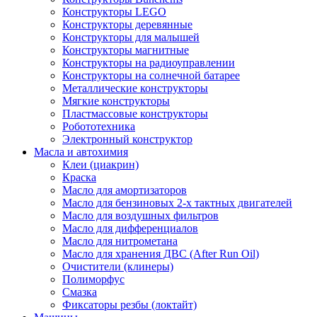
Конструкторы LEGO
Конструкторы деревянные
Конструкторы для малышей
Конструкторы магнитные
Конструкторы на радиоуправлении
Конструкторы на солнечной батарее
Металлические конструкторы
Мягкие конструкторы
Пластмассовые конструкторы
Робототехника
Электронный конструктор
Масла и автохимия
Клеи (циакрин)
Краска
Масло для амортизаторов
Масло для бензиновых 2-х тактных двигателей
Масло для воздушных фильтров
Масло для дифференциалов
Масло для нитрометана
Масло для хранения ДВС (After Run Oil)
Очистители (клинеры)
Полиморфус
Смазка
Фиксаторы резбы (локтайт)