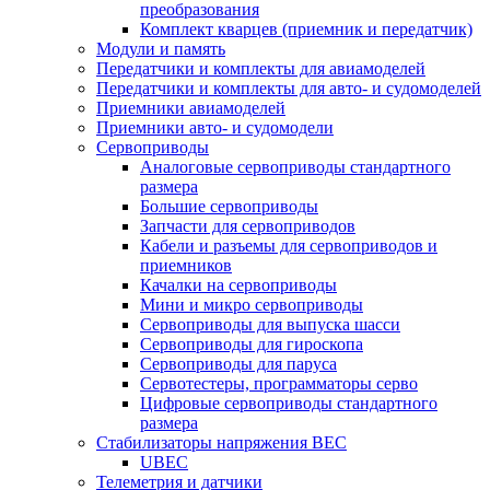
преобразования
Комплект кварцев (приемник и передатчик)
Модули и память
Передатчики и комплекты для авиамоделей
Передатчики и комплекты для авто- и судомоделей
Приемники авиамоделей
Приемники авто- и судомодели
Сервоприводы
Аналоговые сервоприводы стандартного
размера
Большие сервоприводы
Запчасти для сервоприводов
Кабели и разъемы для сервоприводов и
приемников
Качалки на сервоприводы
Мини и микро сервоприводы
Сервоприводы для выпуска шасси
Сервоприводы для гироскопа
Сервоприводы для паруса
Сервотестеры, программаторы серво
Цифровые сервоприводы стандартного
размера
Стабилизаторы напряжения BEC
UBEC
Телеметрия и датчики