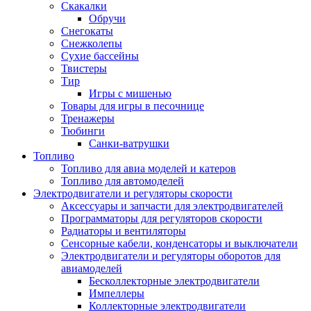
Скакалки
Обручи
Снегокаты
Снежколепы
Сухие бассейны
Твистеры
Тир
Игры с мишенью
Товары для игры в песочнице
Тренажеры
Тюбинги
Санки-ватрушки
Топливо
Топливо для авиа моделей и катеров
Топливо для автомоделей
Электродвигатели и регуляторы скорости
Аксессуары и запчасти для электродвигателей
Программаторы для регуляторов скорости
Радиаторы и вентиляторы
Сенсорные кабели, конденсаторы и выключатели
Электродвигатели и регуляторы оборотов для
авиамоделей
Бесколлекторные электродвигатели
Импеллеры
Коллекторные электродвигатели