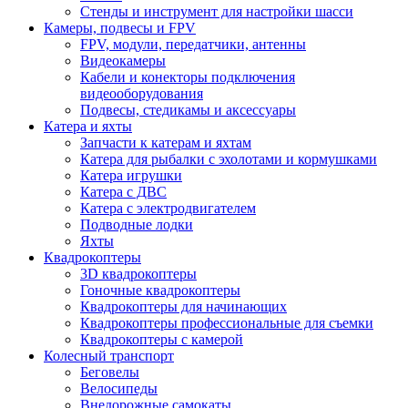
Стенды и инструмент для настройки шасси
Камеры, подвесы и FPV
FPV, модули, передатчики, антенны
Видеокамеры
Кабели и конекторы подключения
видеооборудования
Подвесы, стедикамы и аксессуары
Катера и яхты
Запчасти к катерам и яхтам
Катера для рыбалки с эхолотами и кормушками
Катера игрушки
Катера с ДВС
Катера с электродвигателем
Подводные лодки
Яхты
Квадрокоптеры
3D квадрокоптеры
Гоночные квадрокоптеры
Квадрокоптеры для начинающих
Квадрокоптеры профессиональные для съемки
Квадрокоптеры с камерой
Колесный транспорт
Беговелы
Велосипеды
Внедорожные самокаты