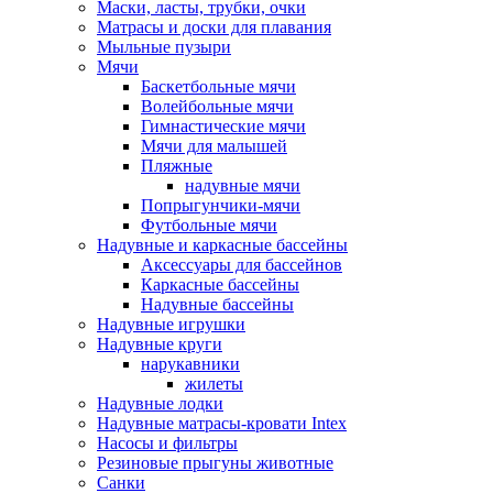
Маски, ласты, трубки, очки
Матрасы и доски для плавания
Мыльные пузыри
Мячи
Баскетбольные мячи
Волейбольные мячи
Гимнастические мячи
Мячи для малышей
Пляжные
надувные мячи
Попрыгунчики-мячи
Футбольные мячи
Надувные и каркасные бассейны
Аксессуары для бассейнов
Каркасные бассейны
Надувные бассейны
Надувные игрушки
Надувные круги
нарукавники
жилеты
Надувные лодки
Надувные матрасы-кровати Intex
Насосы и фильтры
Резиновые прыгуны животные
Санки