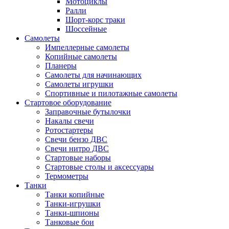
Мотоциклы
Ралли
Шорт-корс траки
Шоссейные
Самолеты
Импеллерные самолеты
Копийные самолеты
Планеры
Самолеты для начинающих
Самолеты игрушки
Спортивные и пилотажные самолеты
Стартовое оборудование
Заправочные бутылочки
Накалы свечи
Ротостартеры
Свечи бензо ДВС
Свечи нитро ДВС
Стартовые наборы
Стартовые столы и аксессуары
Термометры
Танки
Танки копийные
Танки-игрушки
Танки-шпионы
Танковые бои