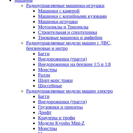
Машины
Радиоуправляемые машинки-игрушки
Машинки с камерой
Машинки с копийными кузовами
Машинки-игрушки
Мотоциклы и Трициклы
Строительная и спецтехника
Трюковые машинки и амфибии
Радиоуправляемые модели машин с ДВС,
бензиновые и нитро
Багги
Внедорожники (трагги)
Внедорожники на бензине 1:5 и 1:8
Монстры
Ралли
Шорт-корс траки
Шоссейные
Радиоуправляемые модели машин электро
Багги
Внедорожники (трагги)
Грузовики и прицепы
Дрифт
Краулеры и трофи
Модели Kyosho Mini-Z
Монстры