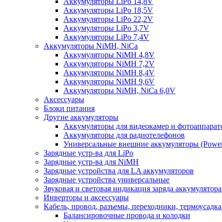
Аккумуляторы LiPo 14,8V
Аккумуляторы LiPo 18,5V
Аккумуляторы LiPo 22,2V
Аккумуляторы LiPo 3,7V
Аккумуляторы LiPo 7,4V
Аккумуляторы NiMH, NiCa
Аккумуляторы NiMH 4,8V
Аккумуляторы NiMH 7,2V
Аккумуляторы NiMH 8,4V
Аккумуляторы NiMH 9,6V
Аккумуляторы NiMH, NiCa 6,0V
Аксессуары
Блоки питания
Другие аккумуляторы
Аккумуляторы для видеокамер и фотоаппарат
Аккумуляторы для радиотелефонов
Универсальные внешние аккумуляторы (Power
Зарядные устр-ва для LiPo
Зарядные устр-ва для NiMH
Зарядные устройства для LA аккумуляторов
Зарядные устройства универсальные
Звуковая и световая индикация заряда аккумулятора
Инверторы и аксессуары
Кабель, провод, разъемы, переходники, термоусадка
Балансировочные провода и колодки