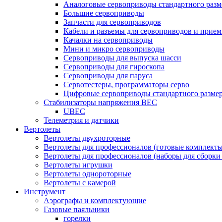
Аналоговые сервоприводы стандартного разм
Большие сервоприводы
Запчасти для сервоприводов
Кабели и разъемы для сервоприводов и прие
Качалки на сервоприводы
Мини и микро сервоприводы
Сервоприводы для выпуска шасси
Сервоприводы для гироскопа
Сервоприводы для паруса
Сервотестеры, программаторы серво
Цифровые сервоприводы стандартного разме
Стабилизаторы напряжения BEC
UBEC
Телеметрия и датчики
Вертолеты
Вертолеты двухроторные
Вертолеты для профессионалов (готовые комплект
Вертолеты для профессионалов (наборы для сборки
Вертолеты игрушки
Вертолеты однороторные
Вертолеты с камерой
Инструмент
Аэрографы и комплектующие
Газовые паяльники
горелки