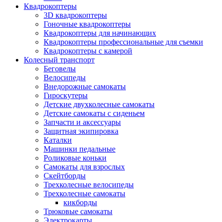
Квадрокоптеры
3D квадрокоптеры
Гоночные квадрокоптеры
Квадрокоптеры для начинающих
Квадрокоптеры профессиональные для съемки
Квадрокоптеры с камерой
Колесный транспорт
Беговелы
Велосипеды
Внедорожные самокаты
Гироскутеры
Детские двухколесные самокаты
Детские самокаты с сиденьем
Запчасти и аксессуары
Защитная экипировка
Каталки
Машинки педальные
Роликовые коньки
Самокаты для взрослых
Скейтборды
Трехколесные велосипеды
Трехколесные самокаты
кикборды
Трюковые самокаты
Электрокарты