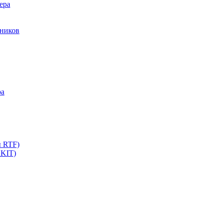
ера
мников
ра
ы RTF)
 KIT)