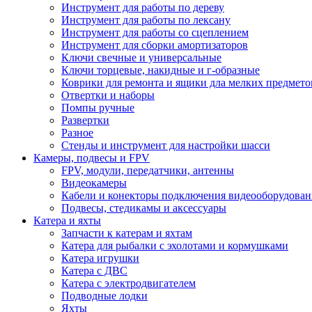
Инструмент для работы по дереву
Инструмент для работы по лексану
Инструмент для работы со сцеплением
Инструмент для сборки амортизаторов
Ключи свечные и универсальные
Ключи торцевые, накидные и г-образные
Коврики для ремонта и ящики дла мелких предмето
Отвертки и наборы
Помпы ручные
Развертки
Разное
Стенды и инструмент для настройки шасси
Камеры, подвесы и FPV
FPV, модули, передатчики, антенны
Видеокамеры
Кабели и конекторы подключения видеооборудован
Подвесы, стедикамы и аксессуары
Катера и яхты
Запчасти к катерам и яхтам
Катера для рыбалки с эхолотами и кормушками
Катера игрушки
Катера с ДВС
Катера с электродвигателем
Подводные лодки
Яхты