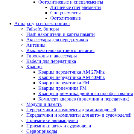
Фотолитиевые и спецэлементы
Литиевые спецэлементы
Спецэлементы
Фотолитиевые
Аппаратура и электроника
Failsafe, биперы
Flash накопители и карты памяти
Аксессуары для передатчиков
Антенны
Выключатель бортового питания
Гироскопы и аксессуары
Кабели для передатчика
Кварцы
Кварцы передатчика AM 27Mhz
Кварцы передатчика AM 40Mhz
Кварцы передатчика FM
Кварцы приемника FM
Кварцы приемника двойного преобразования
Комплект кварцев (приемник и передатчик)
Модули и память
Передатчики и комплекты для авиамоделей
Передатчики и комплекты для авто- и судомоделей
Приемники авиамоделей
Приемники авто- и судомодели
Сервоприводы