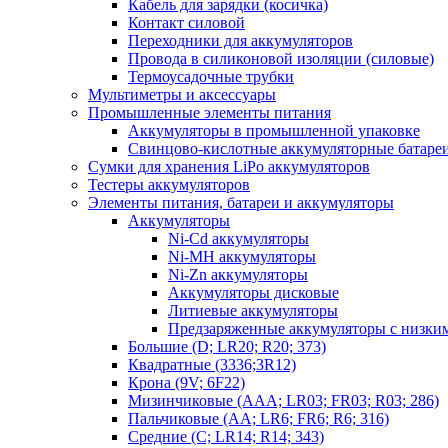
Кабель для зарядки (косичка)
Контакт силовой
Переходники для аккумуляторов
Провода в силиконовой изоляции (силовые)
Термоусадочные трубки
Мультиметры и аксессуары
Промышленные элементы питания
Аккумуляторы в промышленной упаковке
Свинцово-кислотные аккумуляторные батаре
Сумки для хранения LiPo аккумуляторов
Тестеры аккумуляторов
Элементы питания, батареи и аккумуляторы
Аккумуляторы
Ni-Cd аккумуляторы
Ni-MH аккумуляторы
Ni-Zn аккумуляторы
Аккумуляторы дисковые
Литиевые аккумуляторы
Предзаряженные аккумуляторы с низки
Большие (D; LR20; R20; 373)
Квадратные (3336;3R12)
Крона (9V; 6F22)
Мизинчиковые (AAA; LR03; FR03; R03; 286)
Пальчиковые (AA; LR6; FR6; R6; 316)
Средние (C; LR14; R14; 343)