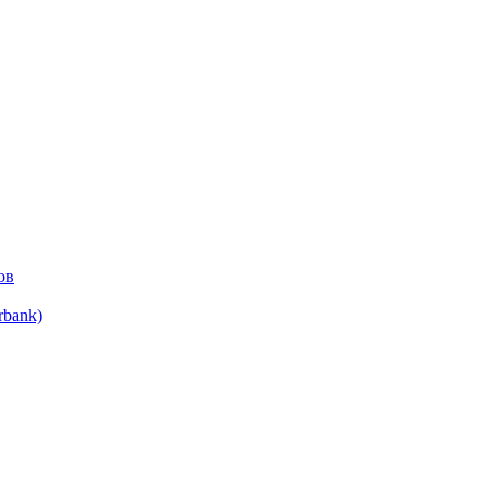
ов
bank)