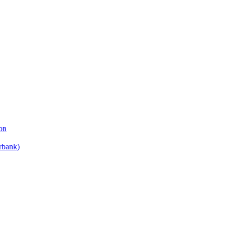
ов
bank)