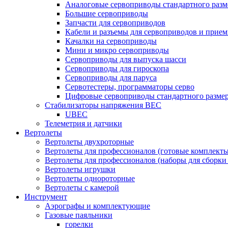
Аналоговые сервоприводы стандартного разм
Большие сервоприводы
Запчасти для сервоприводов
Кабели и разъемы для сервоприводов и прие
Качалки на сервоприводы
Мини и микро сервоприводы
Сервоприводы для выпуска шасси
Сервоприводы для гироскопа
Сервоприводы для паруса
Сервотестеры, программаторы серво
Цифровые сервоприводы стандартного разме
Стабилизаторы напряжения BEC
UBEC
Телеметрия и датчики
Вертолеты
Вертолеты двухроторные
Вертолеты для профессионалов (готовые комплект
Вертолеты для профессионалов (наборы для сборки
Вертолеты игрушки
Вертолеты однороторные
Вертолеты с камерой
Инструмент
Аэрографы и комплектующие
Газовые паяльники
горелки