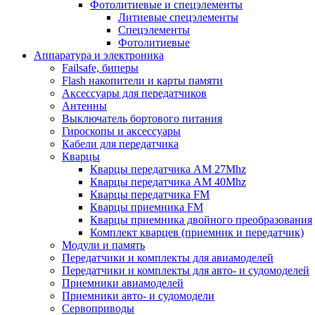
Фотолитиевые и спецэлементы
Литиевые спецэлементы
Спецэлементы
Фотолитиевые
Аппаратура и электроника
Failsafe, биперы
Flash накопители и карты памяти
Аксессуары для передатчиков
Антенны
Выключатель бортового питания
Гироскопы и аксессуары
Кабели для передатчика
Кварцы
Кварцы передатчика AM 27Mhz
Кварцы передатчика AM 40Mhz
Кварцы передатчика FM
Кварцы приемника FM
Кварцы приемника двойного преобразования
Комплект кварцев (приемник и передатчик)
Модули и память
Передатчики и комплекты для авиамоделей
Передатчики и комплекты для авто- и судомоделей
Приемники авиамоделей
Приемники авто- и судомодели
Сервоприводы