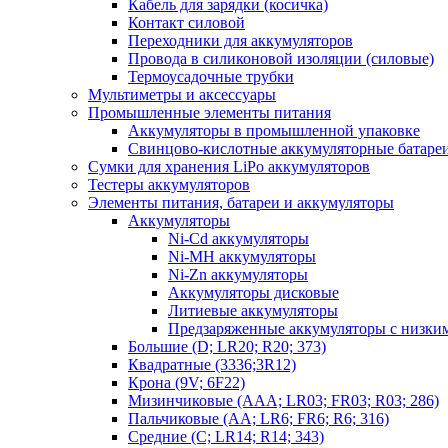
Кабель для зарядки (косичка)
Контакт силовой
Переходники для аккумуляторов
Провода в силиконовой изоляции (силовые)
Термоусадочные трубки
Мультиметры и аксессуары
Промышленные элементы питания
Аккумуляторы в промышленной упаковке
Свинцово-кислотные аккумуляторные батаре
Сумки для хранения LiPo аккумуляторов
Тестеры аккумуляторов
Элементы питания, батареи и аккумуляторы
Аккумуляторы
Ni-Cd аккумуляторы
Ni-MH аккумуляторы
Ni-Zn аккумуляторы
Аккумуляторы дисковые
Литиевые аккумуляторы
Предзаряженные аккумуляторы с низки
Большие (D; LR20; R20; 373)
Квадратные (3336;3R12)
Крона (9V; 6F22)
Мизинчиковые (AAA; LR03; FR03; R03; 286)
Пальчиковые (AA; LR6; FR6; R6; 316)
Средние (C; LR14; R14; 343)