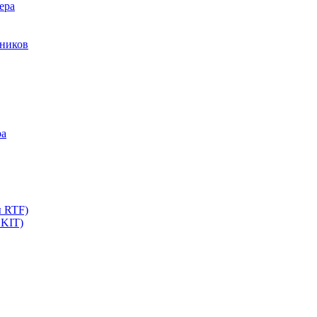
ера
мников
ра
ы RTF)
 KIT)