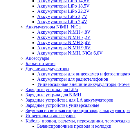
Аккумуляторы LiPo 14,8V
Аккумуляторы LiPo 18,5V
Аккумуляторы LiPo 22,2V
Аккумуляторы LiPo 3,7V
Аккумуляторы LiPo 7,4V
Аккумуляторы NiMH, NiCa
Аккумуляторы NiMH 4,8V
Аккумуляторы NiMH 7,2V
Аккумуляторы NiMH 8,4V
Аккумуляторы NiMH 9,6V
Аккумуляторы NiMH, NiCa 6,0V
Аксессуары
Блоки питания
Другие аккумуляторы
Аккумуляторы для видеокамер и фотоаппарат
Аккумуляторы для радиотелефонов
Универсальные внешние аккумуляторы (Power
Зарядные устр-ва для LiPo
Зарядные устр-ва для NiMH
Зарядные устройства для LA аккумуляторов
Зарядные устройства универсальные
Звуковая и световая индикация заряда аккумулятора
Инверторы и аксессуары
Кабель, провод, разъемы, переходники, термоусадка
Балансировочные провода и колодки