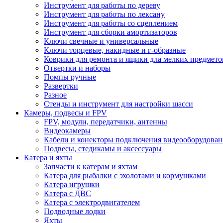
Инструмент для работы по дереву
Инструмент для работы по лексану
Инструмент для работы со сцеплением
Инструмент для сборки амортизаторов
Ключи свечные и универсальные
Ключи торцевые, накидные и г-образные
Коврики для ремонта и ящики дла мелких предмето
Отвертки и наборы
Помпы ручные
Развертки
Разное
Стенды и инструмент для настройки шасси
Камеры, подвесы и FPV
FPV, модули, передатчики, антенны
Видеокамеры
Кабели и конекторы подключения видеооборудован
Подвесы, стедикамы и аксессуары
Катера и яхты
Запчасти к катерам и яхтам
Катера для рыбалки с эхолотами и кормушками
Катера игрушки
Катера с ДВС
Катера с электродвигателем
Подводные лодки
Яхты