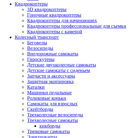
Квадрокоптеры
3D квадрокоптеры
Гоночные квадрокоптеры
Квадрокоптеры для начинающих
Квадрокоптеры профессиональные для съемки
Квадрокоптеры с камерой
Колесный транспорт
Беговелы
Велосипеды
Внедорожные самокаты
Гироскутеры
Детские двухколесные самокаты
Детские самокаты с сиденьем
Запчасти и аксессуары
Защитная экипировка
Каталки
Машинки педальные
Роликовые коньки
Самокаты для взрослых
Скейтборды
Трехколесные велосипеды
Трехколесные самокаты
кикборды
Трюковые самокаты
Электрокарты